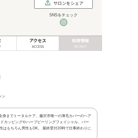
サロンをシェア
SNSをチェック
ミ
アクセス
採用情報
W
ACCESS
RECRUIT
ャン
、全身までトータルケア。藤沢市唯一の薄毛カバーのヘア
イドカッピングやハーブピーリングフェイシャル、パー
性はもちろん男性もOK。 最終受付20時で仕事終わりに