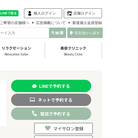
個人ログイン
店舗ログイン
ご希望の店舗様へ
広告掲載について
新規個人会員登録
現在地から探す
リラクゼーション
美容クリニック
Relaxation Salon
Beauty Clinic
LINE
で
予約
する
ネット
で
予約
する
電話
で
予約
する
マイサロン登録