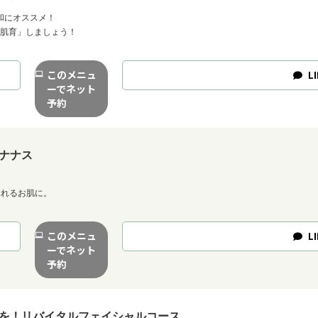
和にオススメ！
「肌育」しましょう！
このメニュ
LI
ーでネット
予約
ナナス
ふれるお肌に。
このメニュ
LI
ーでネット
予約
を！リバイタルフェイシャルコース