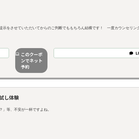
提示をさせていただいてからのご判断でももちろん結構です！ 一度カウンセリング
L
このクーポ
ンでネット
予約
試し体験
？」等、不安が一杯ですよね。