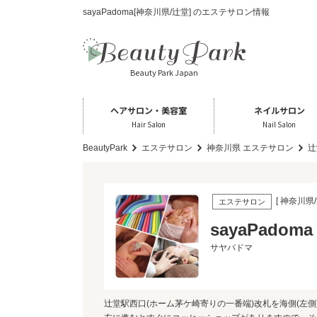
sayaPadoma[神奈川県/辻堂] のエステサロン情報
Beauty Park Japan
ヘアサロン・美容室
ネイルサロン
Hair Salon
Nail Salon
BeautyPark
エステサロン
神奈川県 エステサロン
辻
[ 神奈川県/
エステサロン
sayaPadoma
サヤパドマ
辻堂駅西口(ホーム茅ケ崎寄りの一番端)改札を海側(左