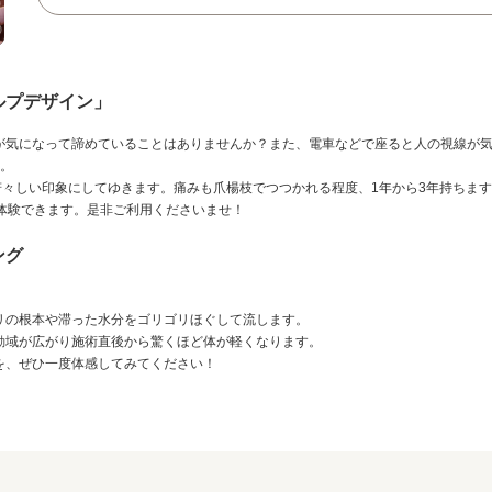
ルプデザイン」
が気になって諦めていることはありませんか？また、電車などで座ると人の視線が
す。
々しい印象にしてゆきます。痛みも爪楊枝でつつかれる程度、1年から3年持ちま
0で体験できます。是非ご利用くださいませ！
ング
。
リの根本や滞った水分をゴリゴリほぐして流します。
動域が広がり施術直後から驚くほど体が軽くなります。
を、ぜひ一度体感してみてください！