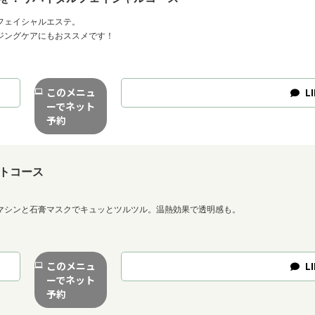
フェイシャルエステ。
ジングケアにもおススメです！
このメニュ
LI
ーでネット
予約
トコース
マシンと石膏マスクでキュッとツルツル。温熱効果で透明感も。
このメニュ
LI
ーでネット
予約