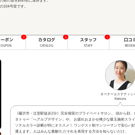
の前の道を斜め右に進みます。
104号室です。
2
8
1
クーポン
カタログ
スタッフ
口コ
COUPON
CATALOG
STAFF
REVIE
オーナーエステティシ
Katsura
《藤沢市・辻堂駅徒歩2分》完全個室のプライベートサロン。 頭から顔
タトゥー「へアルプデザイン」や、 お疲れおまかせ稀少な吸玉施術スラ
ソナルカラー診断が特にオススメ！ ワンゲスト制マンツーマンで安心♪ 女
通えます。人はみんな素敵!ただそれを表現する方法を知らないだけ。