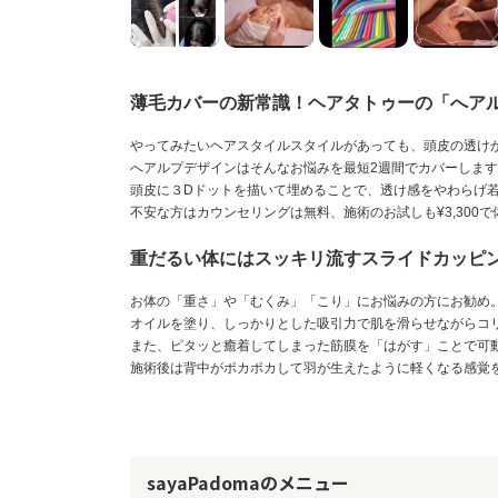
薄毛カバーの新常識！ヘアタトゥーの「へア
やってみたいヘアスタイルスタイルがあっても、頭皮の透け
へアルプデザインはそんなお悩みを最短2週間でカバーしま
頭皮に３Dドットを描いて埋めることで、透け感をやわらげ若
不安な方はカウンセリングは無料、施術のお試しも¥3,30
重だるい体にはスッキリ流すスライドカッピ
お体の「重さ」や「むくみ」「こり」にお悩みの方にお勧め
オイルを塗り、しっかりとした吸引力で肌を滑らせながらコ
また、ピタッと癒着してしまった筋膜を「はがす」ことで可
施術後は背中がポカポカして羽が生えたように軽くなる感覚
sayaPadomaのメニュー