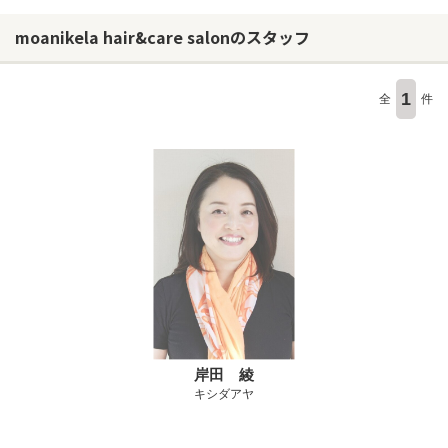
moanikela hair&care salonのスタッフ
1
全
件
岸田 綾
キシダアヤ