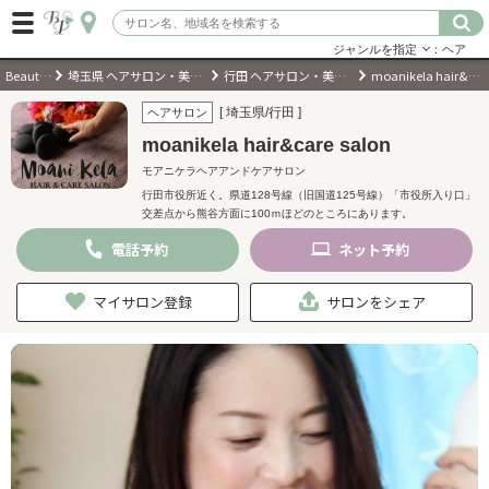
ジャンルを指定
：ヘア
BeautyPark
埼玉県 ヘアサロン・美容室・美容院
行田 ヘアサロン・美容室・美容院
moanikela hair&care salon
ログイン
[ 埼玉県/行田 ]
ヘアサロン
moanikela hair&care salon
会員登録
（無料）
モアニケラヘアアンドケアサロン
行田市役所近く。県道128号線（旧国道125号線）「市役所入り口」
交差点から熊谷方面に100ｍほどのところにあります。
キーワード検索
電話
予約
ネット
予約
ジャンルを選択
マイサロン登録
サロンをシェア
キーワードで検索
近くのサロンを探す
現在地から探す