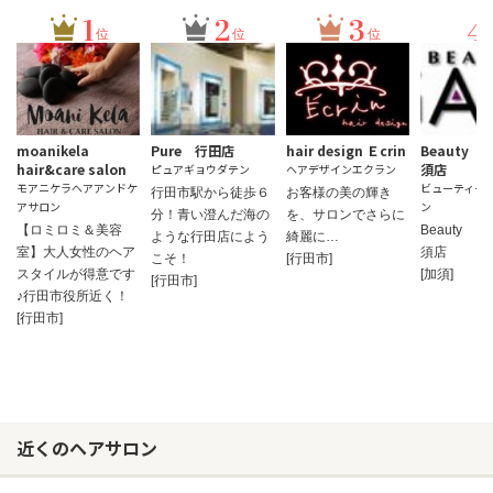
1
2
3
4
位
位
位
moanikela
Pure 行田店
hair design Ｅcrin
Beauty 
hair&care salon
須店
ピュアギョウダテン
ヘアデザインエクラン
モアニケラヘアアンドケ
ビューティー
行田市駅から徒歩６
お客様の美の輝き
アサロン
ン
分！青い澄んだ海の
を、サロンでさらに
【ロミロミ＆美容
Beauty G
ような行田店によう
綺麗に…
室】大人女性のヘア
須店
こそ！
[行田市]
スタイルが得意です
[加須]
[行田市]
♪行田市役所近く！
[行田市]
近くのヘアサロン