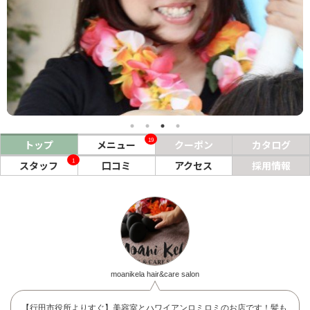
ヘアサロン
ネイルサロン
まつげサロン
エステサロン
リラクゼーションサロン
19
トップ
メニュー
クーポン
カタログ
美容クリニック
1
スタッフ
口コミ
アクセス
採用情報
ヘアカタログ
ネイルカタログ
メンズカタログ
moanikela hair&care salon
【行田市役所よりすぐ】美容室とハワイアンロミロミのお店です！髪も