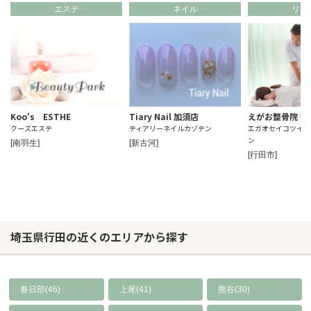
エステ
ネイル
リラ
Koo's ESTHE
Tiary Nail 加須店
えがお整骨院 行
クーズエステ
ティアリーネイルカゾテン
エガオセイコツイン
ン
[南羽生]
[新古河]
[行田市]
埼玉県行田の近くのエリアから探す
春日部(46)
上尾(41)
熊谷(30)