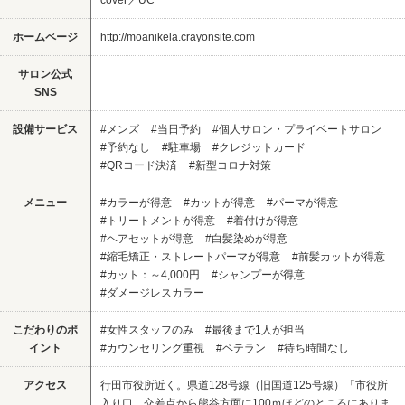
ホームページ
http://moanikela.crayonsite.com
サロン公式
SNS
設備サービス
#メンズ
#当日予約
#個人サロン・プライベートサロン
#予約なし
#駐車場
#クレジットカード
#QRコード決済
#新型コロナ対策
メニュー
#カラーが得意
#カットが得意
#パーマが得意
#トリートメントが得意
#着付けが得意
#ヘアセットが得意
#白髪染めが得意
#縮毛矯正・ストレートパーマが得意
#前髪カットが得意
#カット：～4,000円
#シャンプーが得意
#ダメージレスカラー
こだわりのポ
#女性スタッフのみ
#最後まで1人が担当
イント
#カウンセリング重視
#ベテラン
#待ち時間なし
アクセス
行田市役所近く。県道128号線（旧国道125号線）「市役所
入り口」交差点から熊谷方面に100ｍほどのところにありま