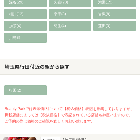
深谷(29)
久喜(23)
鴻巣(15)
桶川(12)
幸手(8)
岩槻(8)
加須(4)
羽生(4)
蓮田(3)
川島町
埼玉県行田付近の駅から探す
行田(2)
Beauty Parkでは表示価格について【税込価格】表記を推奨しておりますが、
掲載店舗によっては【税抜価格】で表記されている店舗も御座いますので、
ご予約の際は価格のご確認を宜しくお願い致します。
[ 埼玉県/行田 ]
ヘアサロン