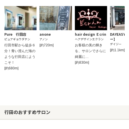
Pure 行田店
anone
hair design Ｅcrin
DAYEASY
ー】
ピュアギョウダテン
アノン
ヘアデザインエクラン
デイジー
行田市駅から徒歩６
[約720m]
お客様の美の輝き
[約1.1km]
分！青い澄んだ海の
を、サロンでさらに
ような行田店によう
綺麗に…
こそ！
[約830m]
[約680m]
行田のおすすめサロン