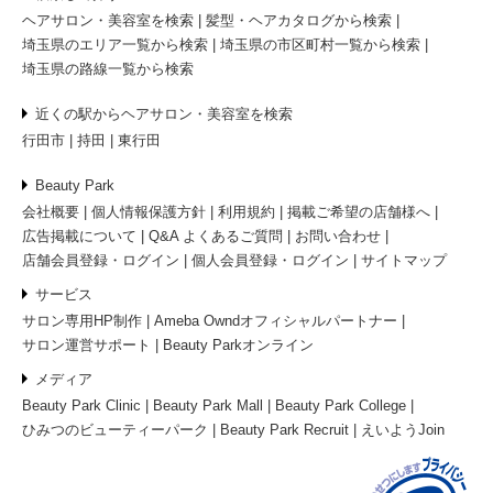
ヘアサロン・美容室を検索
髪型・ヘアカタログから検索
埼玉県のエリア一覧から検索
埼玉県の市区町村一覧から検索
埼玉県の路線一覧から検索
近くの駅からヘアサロン・美容室を検索
行田市
持田
東行田
Beauty Park
会社概要
個人情報保護方針
利用規約
掲載ご希望の店舗様へ
広告掲載について
Q&A よくあるご質問
お問い合わせ
店舗会員登録・ログイン
個人会員登録・ログイン
サイトマップ
サービス
サロン専用HP制作
Ameba Owndオフィシャルパートナー
サロン運営サポート
Beauty Parkオンライン
メディア
Beauty Park Clinic
Beauty Park Mall
Beauty Park College
ひみつのビューティーパーク
Beauty Park Recruit
えいようJoin