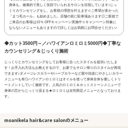
身体も、健康的で美しく笑顔でいられるサロンを目指しています♪じっ
くりカウンセリングをし、お客様の理想を叶えます☆ご希望が多かった
「まつ毛カール」も始めました。店舗の前に駐車場あります◎ご新規で
ご来店のお客様は10％ OFFキャンペーン実施中☆キャンペーン対象に
ならないメニューもありますので詳しくはお気軽にお問合せください♪
◆カット3500円～／ハワイアンロミロミ5000円◆丁寧な
カウンセリング＆じっくり施術
じっくりとカウンセリングをしてお客様に合ったスタイルを提供いたしま
す！お手入れ方法もお教えするので、お家でもサロン帰りのスタイルが再現
できます♪ダメージレスカラーやハーブカラーなど髪や頭皮にやさしいカラー
メニューも有◎ハワイアンロミロミはオイルを使って身体全体を優しくトリ
ートメントしていく施術です。人気のロミロミ＆ホットストーンメニューで
身体の芯からじっくり温まる★ロミロミは女性限定メニューとなっておりま
す。
お問い合わせ
moanikela hair&care salonのメニュー