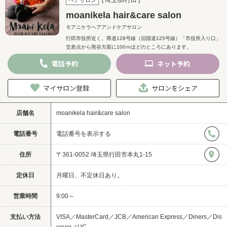
moanikela hair&care salon
モアニケラヘアアンドケアサロン
行田市役所近く。県道128号線（旧国道125号線）「市役所入り口」
交差点から熊谷方面に100ｍほどのところにあります。
電話
予約
ネット
予約
マイサロン登録
サロンをシェア
店舗名
moanikela hair&care salon
電話番号
電話番号を表示する
住所
〒361-0052 埼玉県行田市本丸1-15
定休日
月曜日、不定休日あり。
営業時間
9:00～
支払い方法
VISA／MasterCard／JCB／American Express／Diners／Dis
cover／UC