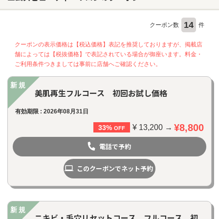
14
クーポン数
件
ヘアサロン
クーポンの表示価格は【税込価格】表記を推奨しておりますが、掲載店
ネイルサロン
舗によっては【税抜価格】で表記されている場合が御座います。料金・
まつげサロン
ご利用条件つきましては事前に店舗へご確認ください。
エステサロン
新規
美肌再生フルコース 初回お試し価格
リラクゼーションサロン
有効期限 : 2026年08月31日
美容クリニック
¥8,800
¥ 13,200 →
33%
OFF
ヘアカタログ
電話で予約
ネイルカタログ
このクーポンでネット予約
メンズカタログ
新規
ニキビ・毛穴リセットコース フルコース 初