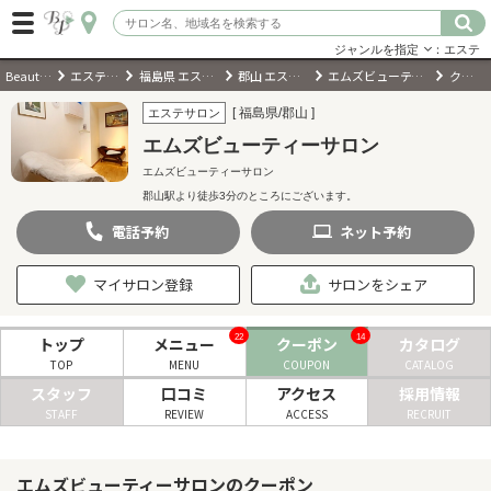
ジャンルを指定
：エステ
BeautyPark
エステサロン
福島県 エステサロン
郡山 エステサロン
エムズビューティーサロン
クーポン
ログイン
[ 福島県/郡山 ]
エステサロン
エムズビューティーサロン
会員登録
（無料）
エムズビューティーサロン
郡山駅より徒歩3分のところにございます。
キーワード検索
電話
予約
ネット
予約
ジャンルを選択
マイサロン登録
サロンをシェア
キーワードで検索
22
14
トップ
メニュー
クーポン
カタログ
TOP
MENU
COUPON
CATALOG
スタッフ
口コミ
アクセス
採用情報
STAFF
REVIEW
ACCESS
RECRUIT
近くのサロンを探す
エムズビューティーサロンのクーポン
現在地から探す