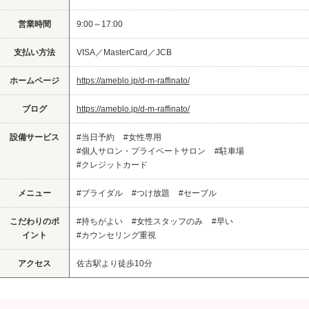
営業時間
9:00～17:00
支払い方法
VISA／MasterCard／JCB
ホームページ
https://ameblo.jp/d-m-raffinato/
ブログ
https://ameblo.jp/d-m-raffinato/
設備サービス
#当日予約
#女性専用
#個人サロン・プライベートサロン
#駐車場
#クレジットカード
メニュー
#ブライダル
#つけ放題
#セーブル
こだわりのポ
#持ちがよい
#女性スタッフのみ
#早い
イント
#カウンセリング重視
アクセス
佐古駅より徒歩10分