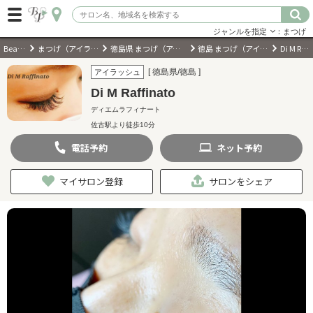
ジャンルを指定
：まつげ
BeautyPark
まつげ（アイラッシュ）サロン
徳島県 まつげ（アイラッシュ）サロン
徳島 まつげ（アイラッシュ）サロン
Di M Raffinato
ログイン
[ 徳島県/徳島 ]
アイラッシュ
Di M Raffinato
会員登録
（無料）
ディエムラフィナート
佐古駅より徒歩10分
キーワード検索
電話
予約
ネット
予約
ジャンルを選択
マイサロン登録
サロンをシェア
キーワードで検索
近くのサロンを探す
現在地から探す