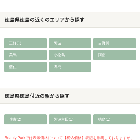
徳島県徳島の近くのエリアから探す
三好(1)
阿波
吉野川
美馬
小松島
阿南
藍住
鳴門
徳島県徳島付近の駅から探す
佐古(2)
阿波富田(1)
徳島(1)
Beauty Parkでは表示価格について【税込価格】表記を推奨しておりますが、