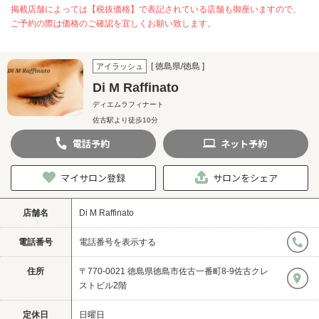
掲載店舗によっては【税抜価格】で表記されている店舗も御座いますので、
ご予約の際は価格のご確認を宜しくお願い致します。
[ 徳島県/徳島 ]
アイラッシュ
Di M Raffinato
ディエムラフィナート
佐古駅より徒歩10分
電話
予約
ネット
予約
マイサロン登録
サロンをシェア
店舗名
Di M Raffinato
電話番号
電話番号を表示する
住所
〒770-0021 徳島県徳島市佐古一番町8-9佐古クレ
ストビル2階
定休日
日曜日