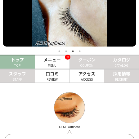
ヘアサロン
ネイルサロン
まつげサロン
エステサロン
24
トップ
メニュー
クーポン
カタログ
リラクゼーションサロン
TOP
MENU
COUPON
CATALOG
美容クリニック
スタッフ
口コミ
アクセス
採用情報
STAFF
REVIEW
ACCESS
RECRUIT
ヘアカタログ
ネイルカタログ
メンズカタログ
Di M Raffinato