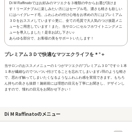
Di M Raffinatoではお好みのマツエクを３種類の中からお選び頂けま
す！リーズナブルに楽しみたい方にはセーブル毛、濃さも軽さも欲しい
にはハイグレード毛、ふわふわの付け心地をお求めの方にはプレミアム
３Ｄをおススメしています☆更に、全ての毛質で大人気のつけ放題メニ
ューをご用意しています！また、当サロンにセルフホワイトニングメニ
ューを導入しました！是非お試し下さい♪
あらゆる部分で、お客様の美をサポートいたします！
プレミアム３Ｄで快適なマツエクライフを＊°＋
当サロンのおススメメニューの１つがマツエクの“プレミアム３Ｄ”です☆１本
１本が繊細なのでついつい付けてることを忘れてしまいます♪羽のような軽さ
で、思わず触ってしまいたくなるようなふわふわ感を実現できます。もちろ
ん持ちの良さも抜群！施術前には理想の目元を丁寧にお聞きし、デザインし
ますので、憧れの目元をお聞かせ下さい！
お問い合わせ
Di M Raffinatoのメニュー