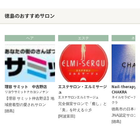
徳島のおすすめサロン
ヘア
エステ
ネイ
理容 サミット 中吉野店
エステサロン・エルミサージ
Nail-therapy 
ュ
CHAKRA
リヨウサミットナカヨシノテン
エステサロンエルミサージュ
ネイルセラピーアン
【理容 サミット仲吉野店】地
クラ
完全個室サロンで「癒し」と
域密着型の愛されサロン
徳島市の日本ネ
「美」を叶える☆彡
[徳島]
JNA認定サロン
[阿波富田]
[徳島]