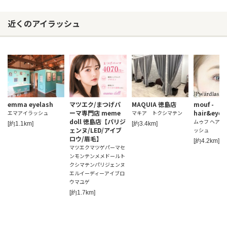
近くのアイラッシュ
emma eyelash
マツエク/まつげパ
MAQUIA 徳島店
mouf -
ーマ専門店 meme
hair&eyel
エマアイラッシュ
マキア トクシマテン
doll 徳島店【パリジ
ムゥフ ヘアア
[約1.1km]
[約3.4km]
ェンヌ/LED/アイブ
ッシュ
ロウ/眉毛】
[約4.2km]
マツエクマツゲパーマセ
ンモンテンメメドールト
クシマテンパリジェンヌ
エルイーディーアイブロ
ウマユゲ
[約1.7km]