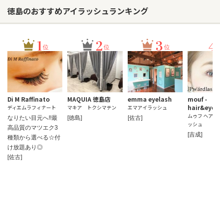
徳島のおすすめアイラッシュランキング
1
2
3
4
位
位
位
Di M Raffinato
MAQUIA 徳島店
emma eyelash
mouf -
hair&eyel
ディエムラフィナート
マキア トクシマテン
エマアイラッシュ
ムゥフ ヘアア
なりたい目元へ!!最
[徳島]
[佐古]
ッシュ
高品質のマツエク3
[吉成]
種類から選べる☆付
け放題あり◎
[佐古]