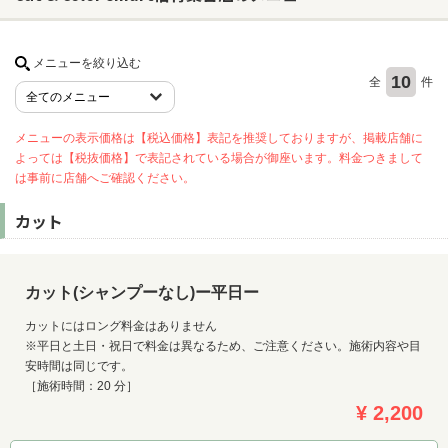
メニューを絞り込む
ヘアサロン
10
全
件
ネイルサロン
まつげサロン
メニューの表示価格は【税込価格】表記を推奨しておりますが、掲載店舗に
よっては【税抜価格】で表記されている場合が御座います。料金つきまして
エステサロン
は事前に店舗へご確認ください。
リラクゼーションサロン
カット
美容クリニック
カット(シャンプーなし)ー平日ー
ヘアカタログ
ネイルカタログ
カットにはロング料金はありません
※平日と土日・祝日で料金は異なるため、ご注意ください。施術内容や目
メンズカタログ
安時間は同じです。
［施術時間：20 分］
¥ 2,200