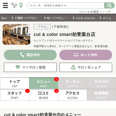
ジャンルを指定
：ヘア
BeautyPark
千葉県 ヘアサロン・美容室・美容院
柏 ヘアサロン・美容室・美容院
cut & color smart柏青葉台店
メニュー・料金
ログイン
[ 千葉県/柏 ]
ヘアサロン
cut & color smart柏青葉台店
会員登録
（無料）
カットアンドカラースマートカシワアオバダイテン
常盤平駅から車5分、ヨークマート青葉台店となり、駐車場完備
キーワード検索
電話
予約
ネット
予約
ジャンルを選択
マイサロン登録
サロンをシェア
キーワードで検索
10
トップ
メニュー
クーポン
カタログ
TOP
MENU
COUPON
CATALOG
2
12
スタッフ
口コミ
アクセス
採用情報
STAFF
REVIEW
ACCESS
RECRUIT
近くのサロンを探す
cut & color smart柏青葉台店のメニュー
現在地から探す