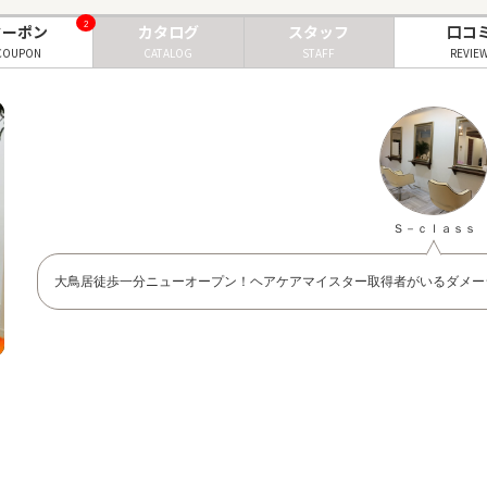
2
クーポン
カタログ
スタッフ
口コ
COUPON
CATALOG
STAFF
REVIE
Ｓ－ｃｌａｓｓ
大鳥居徒歩一分ニューオープン！ヘアケアマイスター取得者がいるダメー