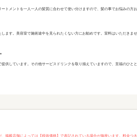
リートメントを一人一人の髪質に合わせて使い分けますので、髪の事でお悩みの方
たします。美容室で施術途中を見られたくない方にお勧めです。室料はいただきま
。
で提供しています。その他サービスドリンクを取り揃えていますので、至福のひと
が、掲載店舗によっては【税抜価格】で表記されている場合が御座います。料金つ