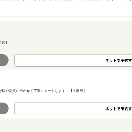
鳥居】
ネット
で
予約
す
骨格や髪質に合わせて丁寧にカットします。【大鳥居】
ネット
で
予約
す