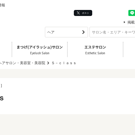
情報
ポスト
掲載
まつげ(アイラッシュ)サロン
エステサロン
Eyelash Salon
Esthetic Salon
 ヘアサロン・美容室・美容院
Ｓ－ｃｌａｓｓ
]
ｓ