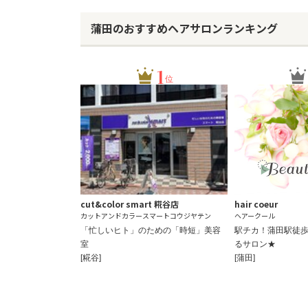
蒲田のおすすめヘアサロンランキング
1
位
cut&color smart 糀谷店
hair coeur
カットアンドカラースマートコウジヤテン
ヘアークール
「忙しいヒト」のための「時短」美容
駅チカ！蒲田駅徒歩
室
るサロン★
[糀谷]
[蒲田]