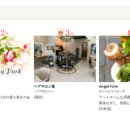
2
3
位
位
ヘアサロン蓮
Angel Fate
ヘアサロンレン
エンジェルフェーテ
1分の落ち着きのあ
[蒲田]
アットホームな雰
緊張せずに、気軽
[大鳥居]