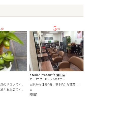
4
5
位
位
atelier Present's 蒲田店
アトリエプレゼンツカマタテン
囲気のサロンです。
☆駅から徒歩4分、朝9半から営業！！
に通えるお店です。
☆
[蒲田]