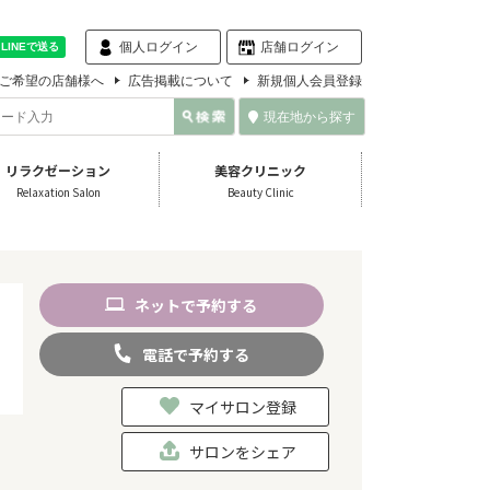
個人ログイン
店舗ログイン
ご希望の店舗様へ
広告掲載について
新規個人会員登録
現在地から探す
リラクゼーション
美容クリニック
Relaxation Salon
Beauty Clinic
ネット
で
予約
する
電話
で
予約
する
マイサロン登録
サロンをシェア