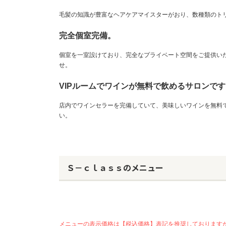
毛髪の知識が豊富なヘアケアマイスターがおり、数種類のト
完全個室完備。
個室を一室設けており、完全なプライベート空間をご提供い
せ。
VIPルームでワインが無料で飲めるサロンです
店内でワインセラーを完備していて、美味しいワインを無料
い。
Ｓ－ｃｌａｓｓのメニュー
メニューの表示価格は【税込価格】表記を推奨しております