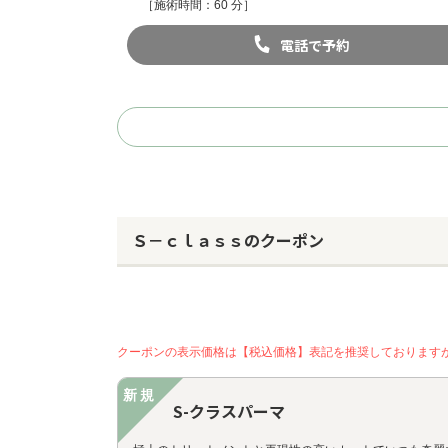
［施術時間：60 分］
電話で予約
Ｓ－ｃｌａｓｓのクーポン
クーポンの表示価格は【税込価格】表記を推奨しております
新規
S-クラスパーマ