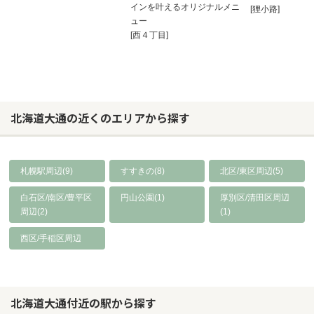
インを叶えるオリジナルメニ
[狸小路]
ュー
[西４丁目]
北海道大通の近くのエリアから探す
札幌駅周辺(9)
すすきの(8)
北区/東区周辺(5)
白石区/南区/豊平区
円山公園(1)
厚別区/清田区周辺
周辺(2)
(1)
西区/手稲区周辺
北海道大通付近の駅から探す