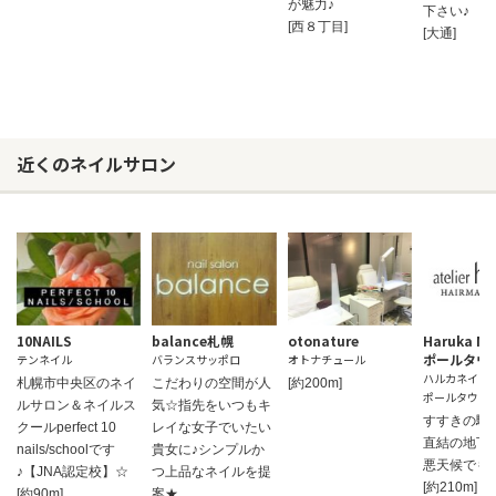
が魅力♪
下さい♪
[西８丁目]
[大通]
近くのネイルサロン
10NAILS
balance札幌
otonature
Haruka N
ポールタウ
テンネイル
バランスサッポロ
オトナチュール
ハルカネイル
札幌市中央区のネイ
こだわりの空間が人
[約200m]
ポールタウン
ルサロン＆ネイルス
気☆指先をいつもキ
すすきの駅
クールperfect 10
レイな女子でいたい
直結の地下
nails/schoolです
貴女に♪シンプルか
悪天候でも
♪【JNA認定校】☆
つ上品なネイルを提
[約210m]
[約90m]
案★