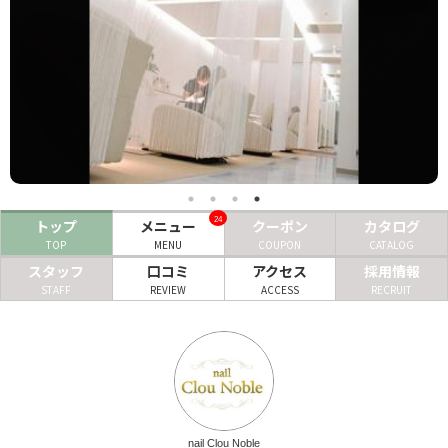
ヘアサロン
ネイルサロン
まつげサロン
エステサロン
リラクゼーションサロン
24
トップ
メニュー
クーポン
カタログ
美容クリニック
TOP
MENU
COUPON
CATALOG
スタッフ
口コミ
アクセス
採用情報
STAFF
REVIEW
ACCESS
RECRUIT
ヘアカタログ
ネイルカタログ
メンズカタログ
nail Clou Noble