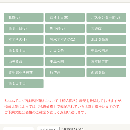
札幌(8)
西４丁目(8)
バスセンター前(3)
西８丁目(3)
狸小路(3)
大通(2)
すすきの(1)
豊水すすきの(1)
北１３条東
西１５丁目
北１２条
中島公園通
山鼻９条
中島公園
東本願寺前
資生館小学校前
行啓通
西線６条
西１１丁目
Beauty Parkでは表示価格について【税込価格】表記を推奨しておりますが、
掲載店舗によっては【税抜価格】で表記されている店舗も御座いますので、
ご予約の際は価格のご確認を宜しくお願い致します。
[ 北海道/大通 ]
ネイルサロン