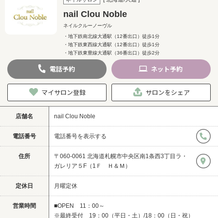
nail Clou Noble
ネイルクルーノーヴル
・地下鉄南北線大通駅（12番出口）徒歩1分
・地下鉄東西線大通駅（12番出口）徒歩1分
・地下鉄東豊線大通駅（36番出口）徒歩2分
電話
予約
ネット
予約
マイサロン登録
サロンをシェア
店舗名
nail Clou Noble
電話番号
電話番号を表示する
住所
〒060-0061 北海道札幌市中央区南1条西3丁目ラ・
ガレリア５F（1Ｆ Ｈ＆Ｍ）
定休日
月曜定休
営業時間
■OPEN 11：00～
※最終受付 19：00（平日・土）/18：00（日・祝）