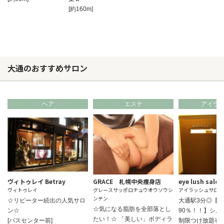
[約160m]
大通のおすすめサロン
ヘア
エステ
アイラ
ヴィトゥレイ Betray
GRACE 札幌中央痩身店
eye lush salo
ヴィトゥレイ
グレースサッポロチュウオウソウシ
アイラッシュサロン
ンテン
☆リピーター続出の人気サロ
大通駅3分◎【
☆気になる脂肪を全部落とし
ン☆
90％！！】シル
たい！☆ 「美しい」ボディラ
[バスセンター前]
制限つけ放題有