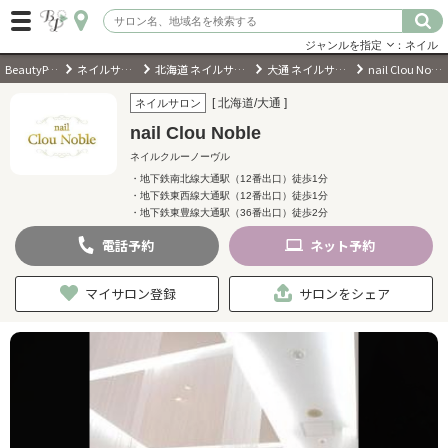
ジャンルを指定
：ネイル
BeautyPark
ネイルサロン
北海道 ネイルサロン
大通 ネイルサロン
nail Clou Noble
ログイン
[ 北海道/大通 ]
ネイルサロン
nail Clou Noble
会員登録
（無料）
ネイルクルーノーヴル
・地下鉄南北線大通駅（12番出口）徒歩1分
・地下鉄東西線大通駅（12番出口）徒歩1分
キーワード検索
・地下鉄東豊線大通駅（36番出口）徒歩2分
ジャンルを選択
電話
予約
ネット
予約
マイサロン登録
サロンをシェア
キーワードで検索
近くのサロンを探す
現在地から探す