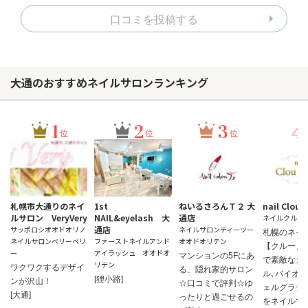
口コミを投稿する
大通のおすすめネイルサロンランキング
1
2
3
4
位
位
位
札幌市大通りのネイ
1st
ねいるさろんＴ２ 大
nail Clou 
ルサロン VeryVery
NAIL&eyelash 大
通店
ネイルクルー
通店
サッポロシオオドオリノ
ネイルサロンティーツー
札幌のネイ
ネイルサロンベリーベリ
ファーストネイルアンド
オオドオリテン
【クルーノ
ー
アイラッシュ オオドオ
マンションの5Fにあ
で素敵なカ
リテン
ワクワクするデザイ
る、隠れ家的サロン
ル､バイオジ
[狸小路]
ンが沢山！
☆口コミで評判☆ゆ
ェルグラデ
[大通]
ったりと過ごせるの
をネイルで