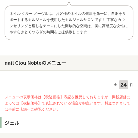
ネイル クルー ノーヴルは、お客様のネイルの健康を第一に、自爪をサ
ポートするカルジェルを使用したカルジェルサロンです！ 丁寧なカウ
ンセリングと癒しをテーマにした開放的な空間は、美に高感度な女性に
やすらぎとくつろぎの時間をご提供致します☆
nail Clou Nobleのメニュー
24
全
件
メニューの表示価格は【税込価格】表記を推奨しておりますが、掲載店舗に
よっては【税抜価格】で表記されている場合が御座います。料金つきまして
お問い合わせ
は事前に店舗へご確認ください。
ジェル