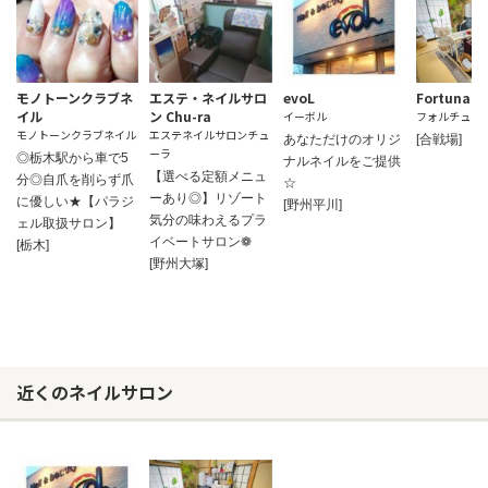
モノトーンクラブネ
エステ・ネイルサロ
evoL
Fortuna
イル
ン Chu-ra
イーボル
フォルチュナ
モノトーンクラブネイル
エステネイルサロンチュ
あなただけのオリジ
[合戦場]
ーラ
◎栃木駅から車で5
ナルネイルをご提供
【選べる定額メニュ
分◎自爪を削らず爪
☆
ーあり◎】リゾート
に優しい★【パラジ
[野州平川]
気分の味わえるプラ
ェル取扱サロン】
イベートサロン❁
[栃木]
[野州大塚]
近くのネイルサロン