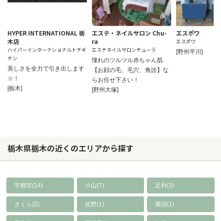
HYPER INTERNATIONAL 栃
エステ・ネイルサロン Chu-
エスポワ
木店
ra
エスポワ
ハイパーインターナショナルトチギ
エステネイルサロンチューラ
[野州平川]
テン
憧れのツルツル赤ちゃん肌
美しさを全力で引き出します
【お顔の毛、毛穴、角詮】な
☆！
らお任せ下さい！
[栃木]
[野州大塚]
栃木県栃木の近くのエリアから探す
宇都宮(14)
小山(7)
足利(3)
さくら(2)
佐野(1)
鹿沼(1)