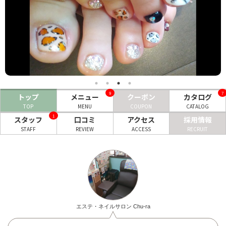
ヘアサロン
ネイルサロン
まつげサロン
エステサロン
9
7
トップ
メニュー
クーポン
カタログ
リラクゼーションサロン
TOP
MENU
COUPON
CATALOG
美容クリニック
1
スタッフ
口コミ
アクセス
採用情報
STAFF
REVIEW
ACCESS
RECRUIT
ヘアカタログ
ネイルカタログ
メンズカタログ
エステ・ネイルサロン Chu-ra