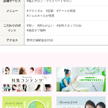
設備サービス
#個人サロン・プライベートサロン
メニュー
#ブライダル
#定額
#アートが得意
#ジェルネイルが得意
こだわりのポ
#安い
#持ちがよい
#女性スタッフのみ
イント
#他店オフ無料
アクセス
野州大塚駅徒歩15分