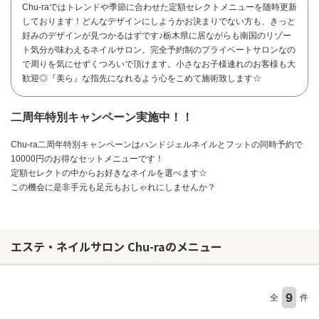
Chu-raではトレンドや季節に合わせた定額セレクトメニューを随時更新
しております！どんなデザインにしようかお決まりでない方も、きっと
好みのデザインが見つかるはずです♪栃木県に居ながらも南国のリゾー
ト気分が味わえるネイルサロン。完全予約制のプライベートサロンなの
で周りを気にせずくつろいで頂けます。小さなお子様連れのお客様も大
歓迎◎『美ら』な指先になれるよう心をこめて施術致します☆
二周年特別キャンペーン実施中！！
Chu-ra二周年特別キャンペーンはハンドジェルネイルとフットの同時予約で
10000円のお得なセットメニューです！
定額セレクトの中からお好きなネイルを選べます☆
この機会に是非手元も足元もおしゃれにしませんか？
エステ・ネイルサロン Chu-raのメニュー
お問い合わせ
9
全
件