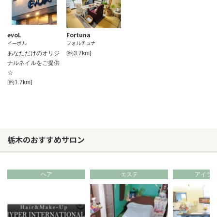
evoL
Fortuna
イーボル
フォルチュナ
あなただけのオリジ
[約3.7km]
ナルネイルをご提供
☆
[約1.7km]
栃木のおすすめサロン
ヘア
エステ
アイラ