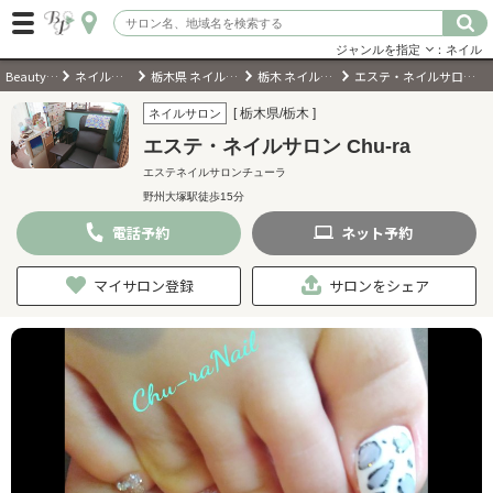
ジャンルを指定
：ネイル
BeautyPark
ネイルサロン
栃木県 ネイルサロン
栃木 ネイルサロン
エステ・ネイルサロン Chu-ra
ログイン
[ 栃木県/栃木 ]
ネイルサロン
エステ・ネイルサロン Chu-ra
会員登録
（無料）
エステネイルサロンチューラ
野州大塚駅徒歩15分
キーワード検索
電話
予約
ネット
予約
ジャンルを選択
マイサロン登録
サロンをシェア
キーワードで検索
近くのサロンを探す
現在地から探す