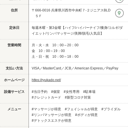
住所
〒666-0016 兵庫県川西市中央町７‐２ジニアスBLD
５Ｆ
定休日
毎週木曜・第3金曜【ハイフ/ハイパーナイフ/痩身/コルギ/ダ
イエット/リンパマッサージ/美脚/脱毛/人気店】
営業時間
月・火・水 10：00～20：00
金 10：00～19：00
土・日・祝 10：00～18：00
支払い方法
VISA／MasterCard／JCB／American Express／PayPay
ホームページ
https://ryukado.net/
設備サービス
#当日予約
#個室
#女性専用
#駐車場
#クレジットカード
#新型コロナ対策
メニュー
#マッサージが得意
#フェイシャルが得意
#ブライダル
#リンパマッサージが得意
#ボディが得意
#デトックスエステが得意