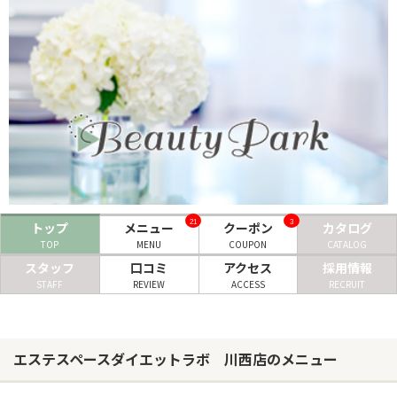
ヘアサロン
ネイルサロン
まつげサロン
エステサロン
リラクゼーションサロン
美容クリニック
21
3
トップ
メニュー
クーポン
カタログ
TOP
MENU
COUPON
CATALOG
ヘアカタログ
スタッフ
口コミ
アクセス
採用情報
STAFF
REVIEW
ACCESS
RECRUIT
ネイルカタログ
メンズカタログ
エステスペースダイエットラボ 川西店のメニュー