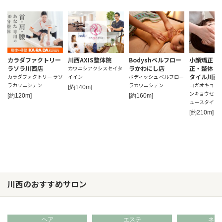
カラダファクトリー
川西AXIS整体院
Bodyshベルフロー
小顔矯正・
ラソラ川西店
ラかわにし店
正・整体 
カワニシアクシスセイタ
タイル川西
カラダファクトリー ラソ
イイン
ボディッシュ ベルフロー
ラカワニシテン
ラカワニシテン
コガオキョウ
[約140m]
ンキョウセイセ
[約120m]
[約160m]
ュースタイル
[約210m]
川西のおすすめサロン
ヘア
エステ
ネイ