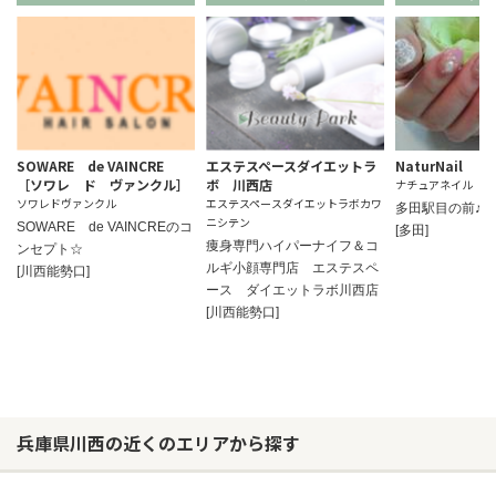
SOWARE de VAINCRE
エステスペースダイエットラ
NaturNail
［ソワレ ド ヴァンクル］
ボ 川西店
ナチュアネイル
ソワレドヴァンクル
エステスペースダイエットラボカワ
多田駅目の前♪
ニシテン
SOWARE de VAINCREのコ
[多田]
痩身専門ハイパーナイフ＆コ
ンセプト☆
ルギ小顔専門店 エステスペ
[川西能勢口]
ース ダイエットラボ川西店
[川西能勢口]
兵庫県川西の近くのエリアから探す