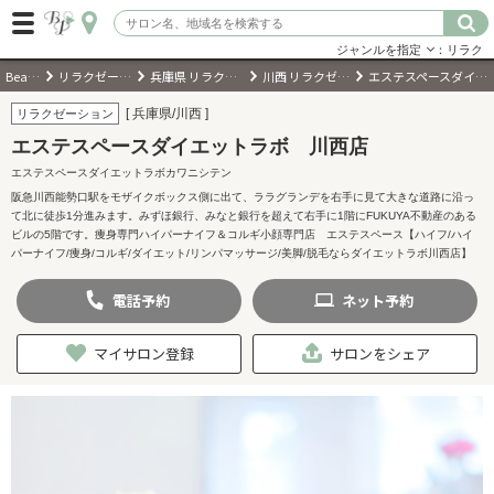
ジャンルを指定
：リラク
BeautyPark
リラクゼーションサロン
兵庫県 リラクゼーションサロン
川西 リラクゼーションサロン
エステスペースダイエットラボ 川西店
ログイン
[ 兵庫県/川西 ]
リラクゼーション
エステスペースダイエットラボ 川西店
会員登録
（無料）
エステスペースダイエットラボカワニシテン
阪急川西能勢口駅をモザイクボックス側に出て、ララグランデを右手に見て大きな道路に沿っ
て北に徒歩1分進みます。みずほ銀行、みなと銀行を超えて右手に1階にFUKUYA不動産のある
キーワード検索
ビルの5階です。痩身専門ハイパーナイフ＆コルギ小顔専門店 エステスペース【ハイフ/ハイ
パーナイフ/痩身/コルギ/ダイエット/リンパマッサージ/美脚/脱毛ならダイエットラボ川西店】
ジャンルを選択
電話
予約
ネット
予約
キーワードで検索
マイサロン登録
サロンをシェア
近くのサロンを探す
現在地から探す