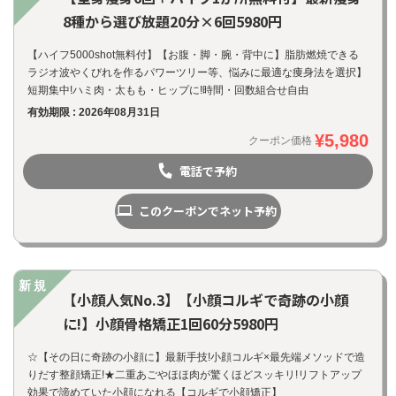
8種から選び放題20分×6回5980円
【ハイフ5000shot無料付】【お腹・脚・腕・背中に】脂肪燃焼できる
ラジオ波やくびれを作るパワーツリー等、悩みに最適な痩身法を選択】
短期集中!ハミ肉・太もも・ヒップに!時間・回数組合せ自由
有効期限 : 2026年08月31日
¥5,980
クーポン価格
電話で予約
このクーポンでネット予約
新規
【小顔人気No.3】【小顔コルギで奇跡の小顔
に!】小顔骨格矯正1回60分5980円
☆【その日に奇跡の小顔に】最新手技!小顔コルギ×最先端メソッドで造
りだす整顔矯正!★二重あごやほほ肉が驚くほどスッキリ!リフトアップ
効果で諦めていた小顔になれる【コルギで小顔矯正】