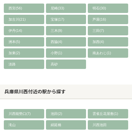
西宮(56)
尼崎(33)
明石(30)
加古川(21)
宝塚(17)
芦屋(16)
伊丹(14)
三木(9)
三田(7)
洲本(5)
西脇(4)
加西(4)
加東(2)
小野(1)
南あわじ(1)
淡路
高砂
兵庫県川西付近の駅から探す
川西能勢口(7)
池田(2)
雲雀丘花屋敷(1)
滝山
絹延橋
川西池田