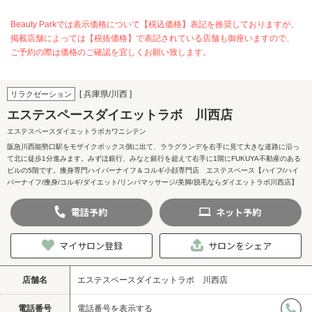
Beauty Parkでは表示価格について【税込価格】表記を推奨しておりますが、
掲載店舗によっては【税抜価格】で表記されている店舗も御座いますので、
ご予約の際は価格のご確認を宜しくお願い致します。
[ 兵庫県/川西 ]
リラクゼーション
エステスペースダイエットラボ 川西店
エステスペースダイエットラボカワニシテン
阪急川西能勢口駅をモザイクボックス側に出て、ララグランデを右手に見て大きな道路に沿っ
て北に徒歩1分進みます。みずほ銀行、みなと銀行を超えて右手に1階にFUKUYA不動産のある
ビルの5階です。痩身専門ハイパーナイフ＆コルギ小顔専門店 エステスペース【ハイフ/ハイ
パーナイフ/痩身/コルギ/ダイエット/リンパマッサージ/美脚/脱毛ならダイエットラボ川西店】
電話
予約
ネット
予約
マイサロン登録
サロンをシェア
店舗名
エステスペースダイエットラボ 川西店
電話番号
電話番号を表示する