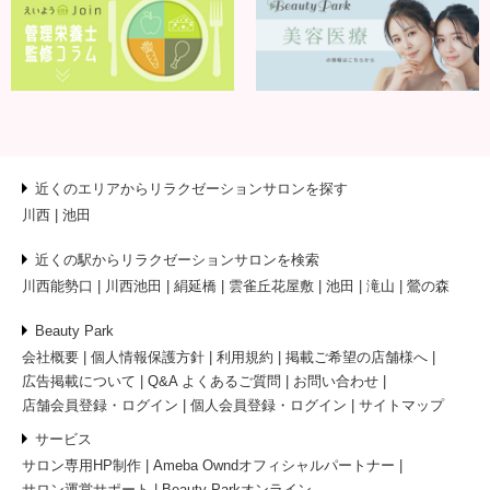
近くのエリアからリラクゼーションサロンを探す
川西
池田
近くの駅からリラクゼーションサロンを検索
川西能勢口
川西池田
絹延橋
雲雀丘花屋敷
池田
滝山
鶯の森
Beauty Park
会社概要
個人情報保護方針
利用規約
掲載ご希望の店舗様へ
広告掲載について
Q&A よくあるご質問
お問い合わせ
店舗会員登録・ログイン
個人会員登録・ログイン
サイトマップ
サービス
サロン専用HP制作
Ameba Owndオフィシャルパートナー
サロン運営サポート
Beauty Parkオンライン