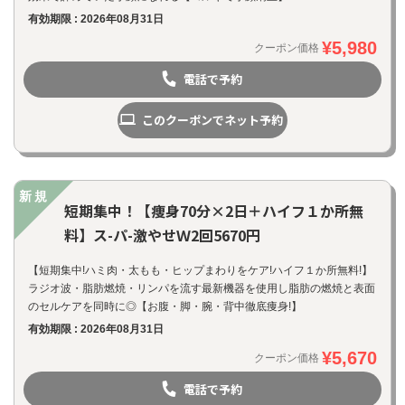
有効期限 : 2026年08月31日
¥5,980
クーポン価格
電話で予約
このクーポンでネット予約
新規
短期集中！【痩身70分×2日＋ハイフ１か所無
料】ス-パ-激やせＷ2回5670円
【短期集中!ハミ肉・太もも・ヒップまわりをケア!ハイフ１か所無料!】
ラジオ波・脂肪燃焼・リンパを流す最新機器を使用し脂肪の燃焼と表面
のセルケアを同時に◎【お腹・脚・腕・背中徹底痩身!】
有効期限 : 2026年08月31日
¥5,670
クーポン価格
電話で予約