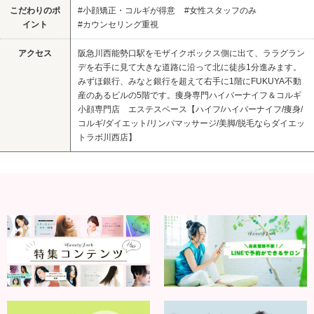
こだわりのポ
#小顔矯正・コルギが得意
#女性スタッフのみ
イント
#カウンセリング重視
アクセス
阪急川西能勢口駅をモザイクボックス側に出て、ララグラン
デを右手に見て大きな道路に沿って北に徒歩1分進みます。
みずほ銀行、みなと銀行を超えて右手に1階にFUKUYA不動
産のあるビルの5階です。痩身専門ハイパーナイフ＆コルギ
小顔専門店 エステスペース【ハイフ/ハイパーナイフ/痩身/
コルギ/ダイエット/リンパマッサージ/美脚/脱毛ならダイエッ
トラボ川西店】