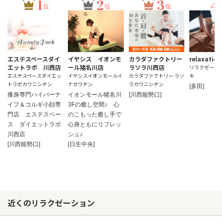
1
2
3
4
位
位
位
エステスペースダイ
イヤシス イオンモ
カラダファクトリー
relaxati
エットラボ 川西店
ール猪名川店
ラソラ川西店
リラクゼーショ
エステスペースダイエッ
イヤシスイオンモールイ
カラダファクトリー ラソ
キ
トラボカワニシテン
ナガワテン
ラカワニシテン
[多田]
痩身専門ハイパーナ
イオンモール猪名川
[川西能勢口]
イフ＆コルギ小顔専
3Fの癒し空間♪ 心
門店 エステスペー
のこもった癒し手で
ス ダイエットラボ
心身ともにリフレッ
川西店
シュ♪
[川西能勢口]
[日生中央]
近くのリラクゼーション