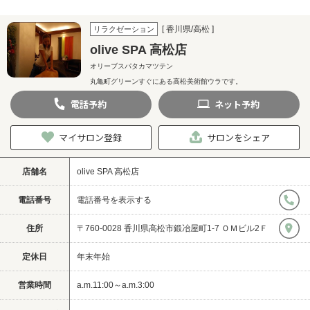
[ 香川県/高松 ]
リラクゼーション
olive SPA 高松店
オリーブスパタカマツテン
丸亀町グリーンすぐにある高松美術館ウラです。
電話
予約
ネット
予約
マイサロン登録
サロンをシェア
店舗名
olive SPA 高松店
電話番号
電話番号を表示する
住所
〒760-0028 香川県高松市鍛冶屋町1-7 ＯＭビル2Ｆ
定休日
年末年始
営業時間
a.m.11:00～a.m.3:00