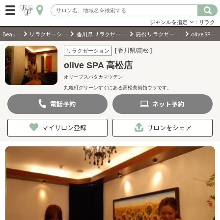
ジャンルを指定
：リラク
BeautyPark
リラクゼーションサロン
香川県 リラクゼーションサロン
高松 リラクゼーションサロン
olive SPA 高松店
ログイン
[ 香川県/高松 ]
リラクゼーション
olive SPA 高松店
会員登録
（無料）
オリーブスパタカマツテン
丸亀町グリーンすぐにある高松美術館ウラです。
キーワード検索
電話
予約
ネット
予約
ジャンルを選択
マイサロン登録
サロンをシェア
キーワードで検索
近くのサロンを探す
現在地から探す