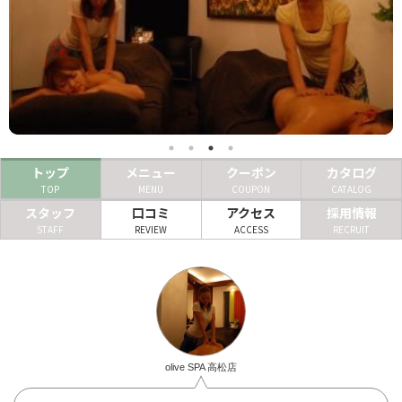
ヘアサロン
ネイルサロン
まつげサロン
エステサロン
トップ
メニュー
クーポン
カタログ
リラクゼーションサロン
TOP
MENU
COUPON
CATALOG
美容クリニック
スタッフ
口コミ
アクセス
採用情報
STAFF
REVIEW
ACCESS
RECRUIT
ヘアカタログ
ネイルカタログ
メンズカタログ
olive SPA 高松店