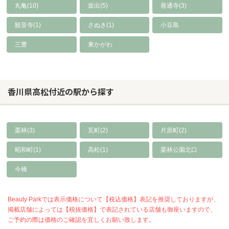
丸亀(10)
坂出(5)
善通寺(3)
観音寺(1)
さぬき(1)
小豆島
三豊
東かがわ
香川県高松付近の駅から探す
栗林(3)
瓦町(2)
片原町(2)
昭和町(1)
高松(1)
栗林公園北口
今橋
Beauty Parkでは表示価格について【税込価格】表記を推奨しておりますが、
掲載店舗によっては【税抜価格】で表記されている店舗も御座いますので、
ご予約の際は価格のご確認を宜しくお願い致します。