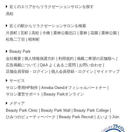
近くのエリアからリラクゼーションサロンを探す
高松
近くの駅からリラクゼーションサロンを検索
片原町
瓦町
高松
今橋
栗林公園北口
栗林
花園
栗林公園
松島二丁目
昭和町
Beauty Park
会社概要
個人情報保護方針
利用規約
掲載ご希望の店舗様へ
広告掲載について
Q&A よくあるご質問
お問い合わせ
店舗会員登録・ログイン
個人会員登録・ログイン
サイトマップ
サービス
サロン専用HP制作
Ameba Owndオフィシャルパートナー
サロン運営サポート
Beauty Parkオンライン
メディア
Beauty Park Clinic
Beauty Park Mall
Beauty Park College
ひみつのビューティーパーク
Beauty Park Recruit
えいようJoin