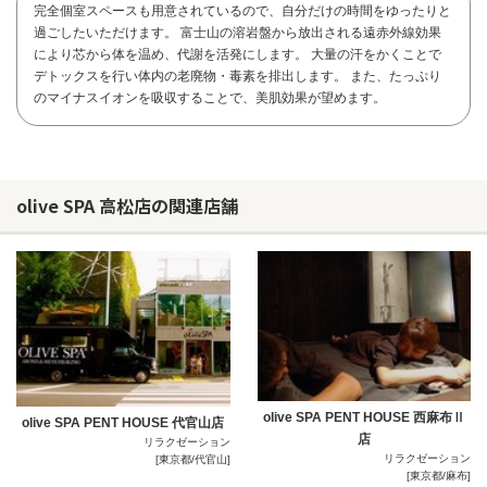
完全個室スペースも用意されているので、自分だけの時間をゆったりと
過ごしたいただけます。 富士山の溶岩盤から放出される遠赤外線効果
により芯から体を温め、代謝を活発にします。 大量の汗をかくことで
デトックスを行い体内の老廃物・毒素を排出します。 また、たっぷり
のマイナスイオンを吸収することで、美肌効果が望めます。
olive SPA 高松店の関連店舗
お問い合わせ
olive SPA PENT HOUSE 西麻布Ⅱ
olive SPA PENT HOUSE 代官山店
店
リラクゼーション
リラクゼーション
[東京都/代官山]
[東京都/麻布]