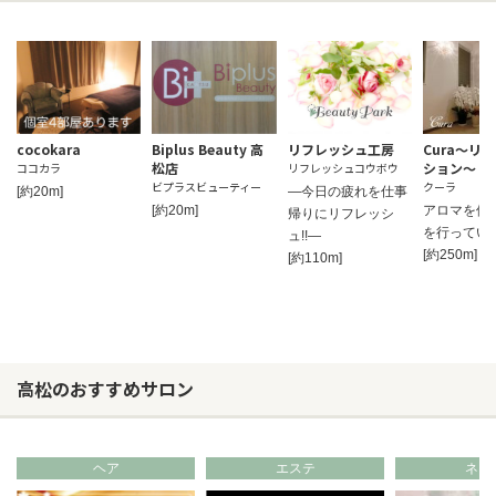
cocokara
Biplus Beauty 高
リフレッシュ工房
Cura～リ
松店
ション～
ココカラ
リフレッシュコウボウ
ビプラスビューティー
クーラ
[約20m]
―今日の疲れを仕事
[約20m]
アロマを使
帰りにリフレッシ
を行ってい
ュ!!―
[約250m]
[約110m]
高松のおすすめサロン
ヘア
エステ
ネイ