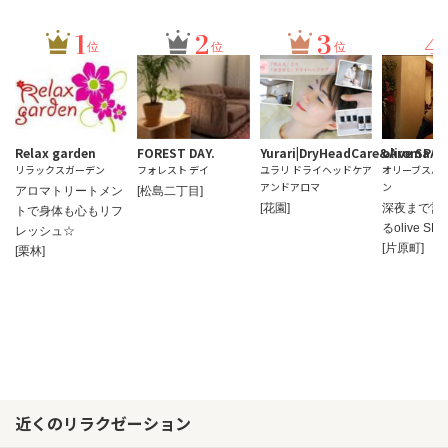
1
2
3
4
位
位
位
Relax garden
FOREST DAY.
Yurari|DryHeadCare&Aroma
olive SPA
リラックスガーデン
フォレスト デイ
ユラリ ドライヘッドケア
オリーブスパ
アンドアロマ
ン
アロマトリートメン
[松島二丁目]
[花園]
深夜まで営
トで身体も心もリフ
るolive SP
レッシュ☆
[片原町]
[栗林]
近くのリラクゼーション