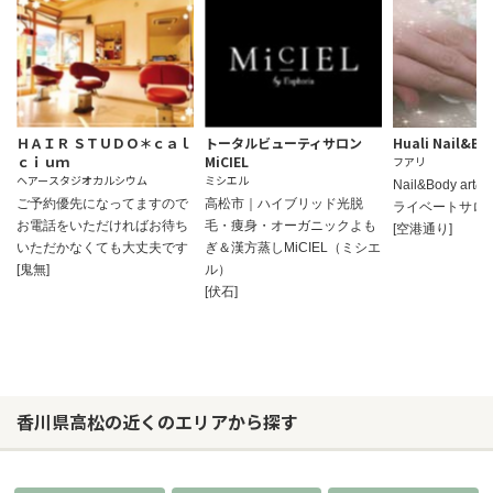
ＨＡＩＲ ＳＴＵＤＯ＊ｃａｌ
トータルビューティサロン
Huali Nail&Bo
ｃｉｕｍ
MiCIEL
フアリ
ヘアースタジオカルシウム
ミシエル
Nail&Body a
ご予約優先になってますので
高松市｜ハイブリッド光脱
ライベートサロ
お電話をいただければお待ち
毛・痩身・オーガニックよも
[空港通り]
いただかなくても大丈夫です
ぎ＆漢方蒸しMiCIEL（ミシエ
[鬼無]
ル）
[伏石]
香川県高松の近くのエリアから探す