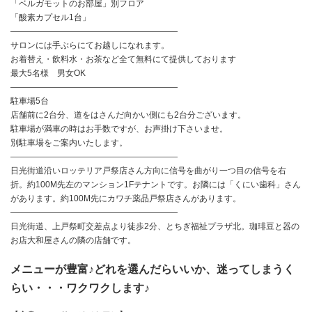
「ベルガモットのお部屋」別フロア
「酸素カプセル1台」
――――――――――――――――――――
サロンには手ぶらにてお越しになれます。
お着替え・飲料水・お茶など全て無料にて提供しております
最大5名様 男女OK
――――――――――――――――――――
駐車場5台
店舗前に2台分、道をはさんだ向かい側にも2台分ございます。
駐車場が満車の時はお手数ですが、お声掛け下さいませ。
別駐車場をご案内いたします。
――――――――――――――――――――
日光街道沿いロッテリア戸祭店さん方向に信号を曲がり一つ目の信号を右
折。約100M先左のマンション1Fテナントです。お隣には「くにい歯科」さん
があります。約100M先にカワチ薬品戸祭店さんがあります。
――――――――――――――――――――
日光街道、上戸祭町交差点より徒歩2分、とちぎ福祉プラザ北。珈琲豆と器の
お店大和屋さんの隣の店舗です。
メニューが豊富♪どれを選んだらいいか、迷ってしまうく
らい・・・ワクワクします♪