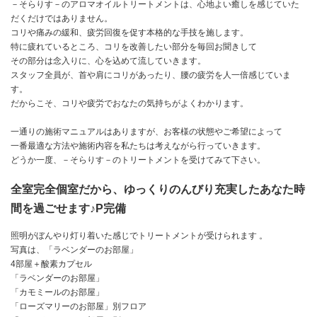
－そらりす－のアロマオイルトリートメントは、心地よい癒しを感じていた
だくだけではありません。
コリや痛みの緩和、疲労回復を促す本格的な手技を施します。
特に疲れているところ、コリを改善したい部分を毎回お聞きして
その部分は念入りに、心を込めて流していきます。
スタッフ全員が、首や肩にコリがあったり、腰の疲労を人一倍感じていま
す。
だからこそ、コリや疲労でおなたの気持ちがよくわかります。
一通りの施術マニュアルはありますが、お客様の状態やご希望によって
一番最適な方法や施術内容を私たちは考えながら行っていきます。
どうか一度、－そらりす－のトリートメントを受けてみて下さい。
全室完全個室だから、ゆっくりのんびり充実したあなた時
間を過ごせます♪P完備
照明がぼんやり灯り着いた感じでトリートメントが受けられます 。
写真は、「ラベンダーのお部屋」
4部屋＋酸素カプセル
「ラベンダーのお部屋」
「カモミールのお部屋」
「ローズマリーのお部屋」別フロア