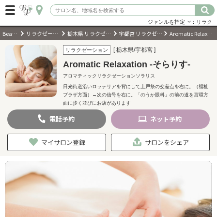
ジャンルを指定
：リラク
BeautyPark
リラクゼーションサロン
栃木県 リラクゼーションサロン
宇都宮 リラクゼーションサロン
Aromatic Relaxation -そらりす-
ログイン
[ 栃木県/宇都宮 ]
リラクゼーション
Aromatic Relaxation -そらりす-
会員登録
（無料）
アロマティックリラクゼーションソラリス
日光街道沿いロッテリアを背にして上戸祭の交差点を右に。（福祉
プラザ方面）→次の信号を右に。「のうか眼科」の前の道を宮環方
キーワード検索
面に歩く並びにお店があります
ジャンルを選択
電話
予約
ネット
予約
マイサロン登録
サロンをシェア
キーワードで検索
近くのサロンを探す
現在地から探す