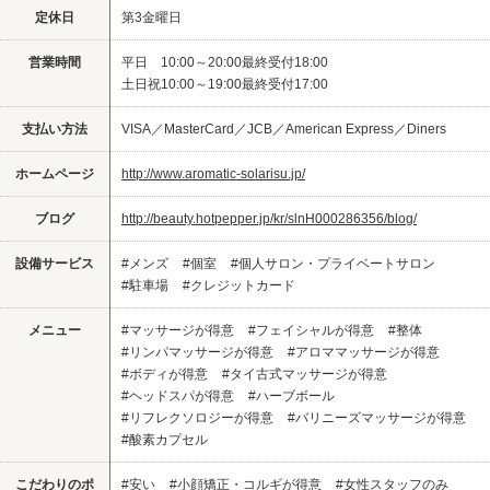
定休日
第3金曜日
営業時間
平日 10:00～20:00最終受付18:00
土日祝10:00～19:00最終受付17:00
支払い方法
VISA／MasterCard／JCB／American Express／Diners
ホームページ
http://www.aromatic-solarisu.jp/
ブログ
http://beauty.hotpepper.jp/kr/slnH000286356/blog/
設備サービス
#メンズ
#個室
#個人サロン・プライベートサロン
#駐車場
#クレジットカード
メニュー
#マッサージが得意
#フェイシャルが得意
#整体
#リンパマッサージが得意
#アロママッサージが得意
#ボディが得意
#タイ古式マッサージが得意
#ヘッドスパが得意
#ハーブボール
#リフレクソロジーが得意
#バリニーズマッサージが得意
#酸素カプセル
こだわりのポ
#安い
#小顔矯正・コルギが得意
#女性スタッフのみ