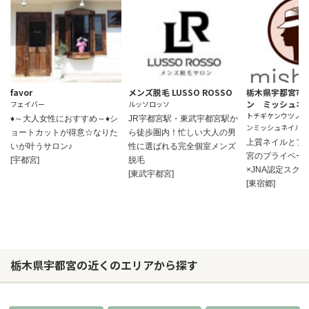
favor
メンズ脱毛 LUSSO ROSSO
栃木県宇都宮市
ン ミッシュネ
フェイバー
ルッソロッソ
トチギケンウツノミ
♦～大人女性におすすめ～♦シ
JR宇都宮駅・東武宇都宮駅か
ンミッシュネイル
ョートカットが得意☆なりた
ら徒歩圏内！忙しい大人の男
上質ネイルとプ
いが叶うサロン♪
性に選ばれる完全個室メンズ
宮のプライベー
[宇都宮]
脱毛
×JNA認定スク
[東武宇都宮]
[東宿郷]
栃木県宇都宮の近くのエリアから探す