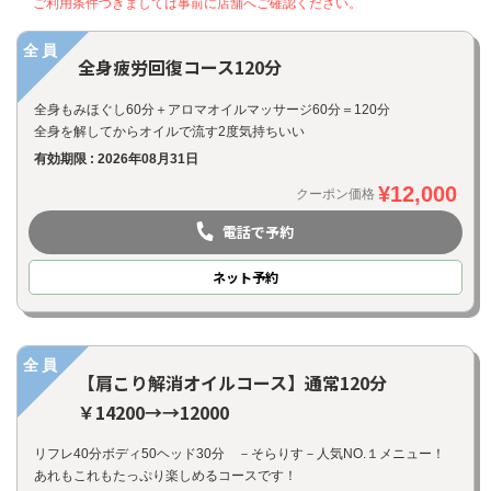
ご利用条件つきましては事前に店舗へご確認ください。
全員
全身疲労回復コース120分
全身もみほぐし60分＋アロマオイルマッサージ60分＝120分
全身を解してからオイルで流す2度気持ちいい
有効期限 : 2026年08月31日
¥12,000
クーポン価格
電話で予約
ネット
予約
全員
【肩こり解消オイルコース】通常120分
￥14200→→12000
リフレ40分ボディ50ヘッド30分 －そらりす－人気NO.１メニュー！
あれもこれもたっぷり楽しめるコースです！