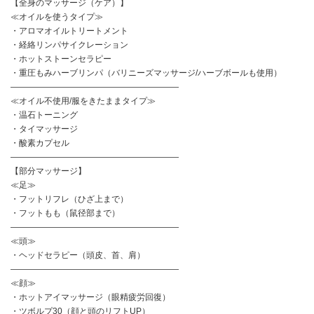
【全身のマッサージ（ケア）】
≪オイルを使うタイプ≫
・アロマオイルトリートメント
・経絡リンパサイクレーション
・ホットストーンセラピー
・重圧もみハーブリンパ（バリニーズマッサージ/ハーブボールも使用）
――――――――――――――――――――
≪オイル不使用/服をきたままタイプ≫
・温石トーニング
・タイマッサージ
・酸素カプセル
――――――――――――――――――――
【部分マッサージ】
≪足≫
・フットリフレ（ひざ上まで）
・フットもも（鼠径部まで）
――――――――――――――――――――
≪頭≫
・ヘッドセラピー（頭皮、首、肩）
――――――――――――――――――――
≪顔≫
・ホットアイマッサージ（眼精疲労回復）
・ツボルプ30（顔と頭のリフトUP）