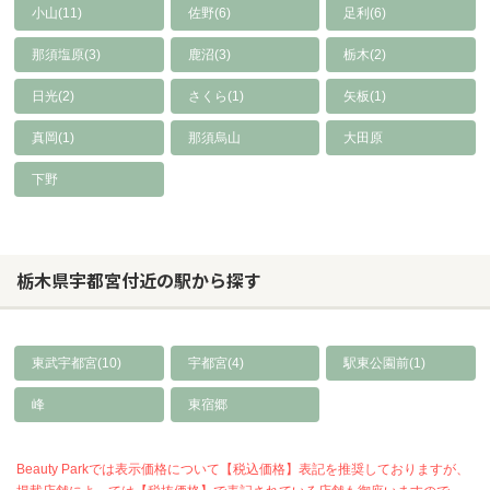
小山(11)
佐野(6)
足利(6)
那須塩原(3)
鹿沼(3)
栃木(2)
日光(2)
さくら(1)
矢板(1)
真岡(1)
那須烏山
大田原
下野
栃木県宇都宮付近の駅から探す
東武宇都宮(10)
宇都宮(4)
駅東公園前(1)
峰
東宿郷
Beauty Parkでは表示価格について【税込価格】表記を推奨しておりますが、