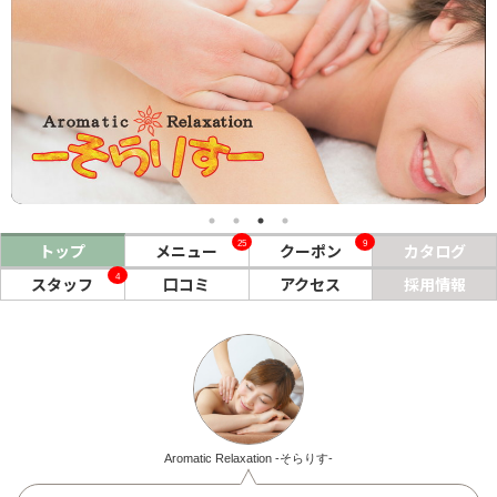
ヘアサロン
ネイルサロン
まつげサロン
エステサロン
リラクゼーションサロン
25
9
トップ
メニュー
クーポン
カタログ
美容クリニック
4
スタッフ
口コミ
アクセス
採用情報
ヘアカタログ
ネイルカタログ
メンズカタログ
Aromatic Relaxation -そらりす-