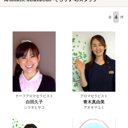
4
全
件
チーフアロマセラピスト
アロマセラピスト
白田久子
青木真由美
シラタヒサコ
アオキマユミ