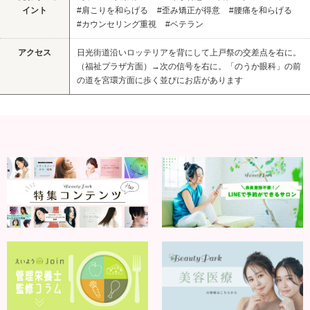
イント
#肩こりを和らげる
#歪み矯正が得意
#腰痛を和らげる
#カウンセリング重視
#ベテラン
アクセス
日光街道沿いロッテリアを背にして上戸祭の交差点を右に。
（福祉プラザ方面）→次の信号を右に。「のうか眼科」の前
の道を宮環方面に歩く並びにお店があります