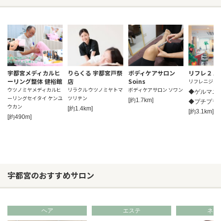
宇都宮メディカルヒ
りらくる 宇都宮戸祭
ボディケアサロン
リフレ２１
ーリング整体 健裕館
店
Soins
リフレニジュ
ウツノミヤメディカルヒ
リラクル ウツノミヤトマ
ボディケアサロン ソワン
◆ゲルマニ
ーリングセイタイ ケンユ
ツリテン
[約1.7km]
◆プチプラで
ウカン
[約1.4km]
[約3.1km]
[約490m]
宇都宮のおすすめサロン
ヘア
エステ
ネイ