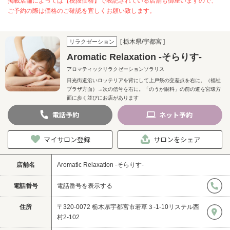
掲載店舗によっては【税抜価格】で表記されている店舗も御座いますので、
ご予約の際は価格のご確認を宜しくお願い致します。
[ 栃木県/宇都宮 ]
リラクゼーション
Aromatic Relaxation -そらりす-
アロマティックリラクゼーションソラリス
日光街道沿いロッテリアを背にして上戸祭の交差点を右に。（福祉
プラザ方面）→次の信号を右に。「のうか眼科」の前の道を宮環方
面に歩く並びにお店があります
電話
予約
ネット
予約
マイサロン登録
サロンをシェア
店舗名
Aromatic Relaxation -そらりす-
電話番号
電話番号を表示する
住所
〒320-0072 栃木県宇都宮市若草３-1-10リステル西
村2-102