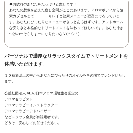
◆お疲れのあなたをたっぷりと癒します！
あなたの想像を超えた癒し空間がここにあります。アロマボディから酸
素カプセルまで・・・・キレイと健康メニューが豊富にそろっていま
す。あなたにぴったりなメニューがきっとあるはずです。アットホーム
な安らぎと本格的なトリートメントを味わってほしいです。あなた行き
つけのーそらりすーになりたいなＶ(＾◇＾)。
パーソナルで濃厚なリラックスタイムでトリートメントを
体感いただけます。
３０種類以上の中からあなたにぴったりのオイルをその場でブレンドいたし
ます。
公益社団法人 AEAJ日本アロマ環境協会認定の
アロマセラピスト
アロマテラピーインストラクター
お問い合わせ
アロマテラピーアドバイザー
などスタッフ全員が有認定者です。
どうぞ、安心してお任せください。