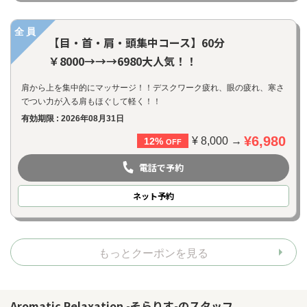
全員
【目・首・肩・頭集中コース】60分
￥8000→→→6980大人気！！
肩から上を集中的にマッサージ！！デスクワーク疲れ、眼の疲れ、寒さ
でつい力が入る肩もほぐして軽く！！
有効期限 : 2026年08月31日
¥6,980
¥ 8,000 →
12%
OFF
電話で予約
ネット
予約
もっとクーポンを見る
Aromatic Relaxation -そらりす-のスタッフ