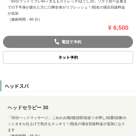
「60分フットリフレ40＋太ももストレッチ/ほぐし20」ソケイ部〜足裏ま
での下半身が疲れた方に◎脚全体がリフレッシュ！/指名の場合別途料金
が追加
［施術時間：80 分］
¥ 6,500
電話で予約
ネット
予約
ヘッドスパ
ヘッドセラピー 30
「30分ヘッドマッサージ」こめかみ/額/後頭部/頭皮ツボ押し/頭重/頭痛/ホ
ットタオル仕上げで気分もスッキリ！/指名の場合別途料金が追加になり
ます
［施術時間：45 分］