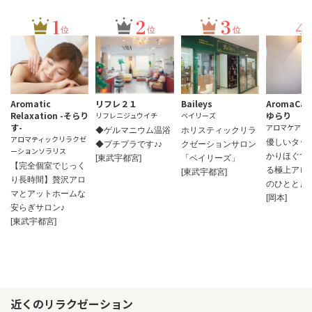
1
2
3
4
位
位
位
Aromatic
リフレ２１
Baileys
AromaCar
Relaxation -そらり
ゆらり
リフレニジュウイチ
ベイリーズ
す-
アロマケアル
◆ゲルマニウム温浴
ホリスティックリラ
アロマティックリラクゼ
優しいタッ
◆プチプラです♪♪
クゼーションサロン
ーションソラリス
かりほぐす
[東武宇都宮]
「ベイリーズ」
【完全個室でじっく
る極上アロ
[東武宇都宮]
り長時間】贅沢アロ
のひととき
マとアットホームな
[岡本]
安らぎサロン♪
[東武宇都宮]
近くのリラクゼーション