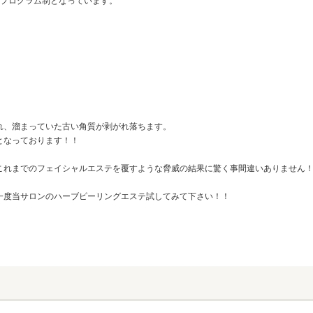
るプログラム制となっています。
れ、溜まっていた古い角質が剥がれ落ちます。
となっております！！
これまでのフェイシャルエステを覆すような脅威の結果に驚く事間違いありません
一度当サロンのハーブピーリングエステ試してみて下さい！！