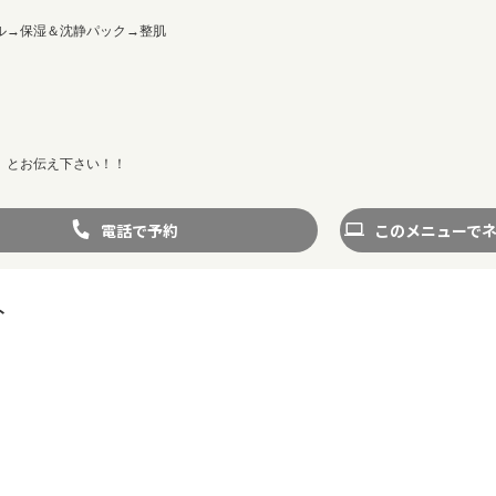
ル→保湿＆沈静パック→整肌
』とお伝え下さい！！
電話で予約
このメニューで
ト