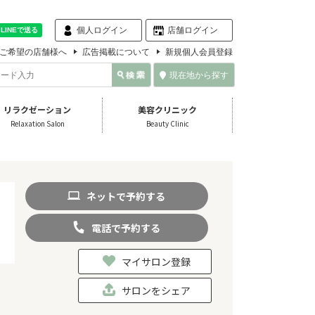
個人ログイン
店舗ログイン
ご希望の店舗様へ
広告掲載について
新規個人会員登録
現在地から探す
リラクゼーション
美容クリニック
Relaxation Salon
Beauty Clinic
ネット
で
予約
する
電話
で
予約
する
マイサロン登録
サロンをシェア