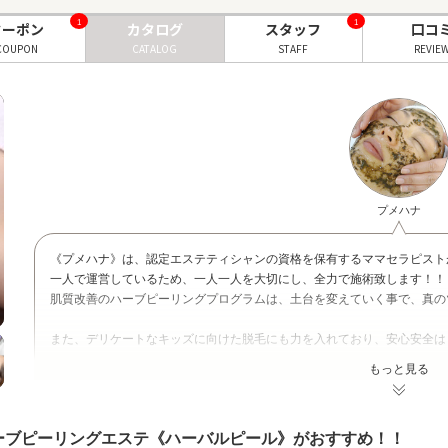
1
1
クーポン
カタログ
スタッフ
口コ
COUPON
CATALOG
STAFF
REVIE
プメハナ
《プメハナ》は、認定エステティシャンの資格を保有するママセラピスト
一人で運営しているため、一人一人を大切にし、全力で施術致します！！
肌質改善のハーブピーリングプログラムは、土台を変えていく事で、真の
また、デリケートなキッズに向けた脱毛にも力を入れており、安心安全は
す！！
もっと見る
親子で脱毛も大歓迎♪
ムダ毛はキッズのうちに処理するのがおすすめ⭐︎
ーブピーリングエステ《ハーバルピール》がおすすめ！！