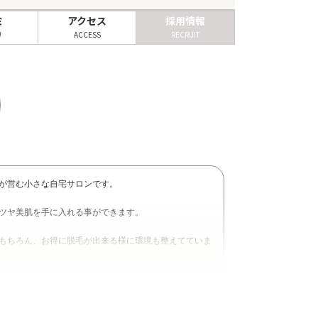
ミ
アクセス
採用情報
W
ACCESS
RECRUIT
が営む小さな自宅サロンです。
ツヤ美肌を手に入れる事ができます。
もちろん、お得に脱毛が出来る様に環境も整えてていま