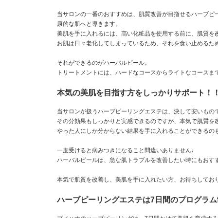
当サロンの一番のおすすめは、肌質改善が目指せるハーブピ
康的な肌へと導きます。
美肌を手に入れるには、高い化粧品を使用する前に、肌質を
お肌は日々老化してしまっているため、それを食い止めるた
それができるのがハーバルピール。
トリートメントには、ハードなコースからライトなコースま
本気の美肌を目指す方をしっかりサポート！
当サロンが扱うハーブピーリングエステは、決して安いもの
その分効果もしっかりと実感できるのですが、本気で肌質を
やった人にしか分からない結果を手に入れることができるの
一度受けると病みつきになること間違いありません♩
ハーバルピールは、急な肌トラブルを改善したい時にもおす
本気で肌質を改善し、美肌を手に入れたい方、お待ちしてお
ハーブピーリングエステは7日間のプログラム