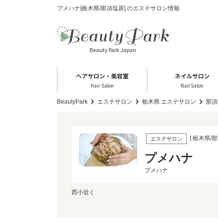
プメハナ[栃木県/那須塩原] のエステサロン情報
Beauty Park Japan
ヘアサロン・美容室
ネイルサロン
Hair Salon
Nail Salon
BeautyPark
エステサロン
栃木県 エステサロン
那須
[ 栃木県/那
エステサロン
プメハナ
プメハナ
西小近く