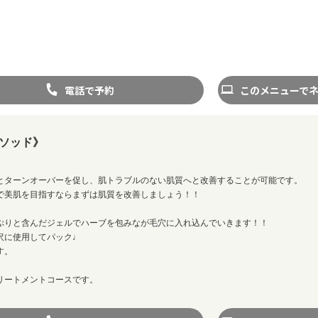
電話で予約
このメニューで
ソッド》
とターンオーバーを促し、肌トラブルのない肌質へと改善することが可能です。
で美肌を目指すならまずは肌質を改善しましょう！！
ぷりと含んだジェルでハーブを包みなが毛穴に入れ込んでいきます！！
沢に使用してパック♩
す。
リートメントコースです。