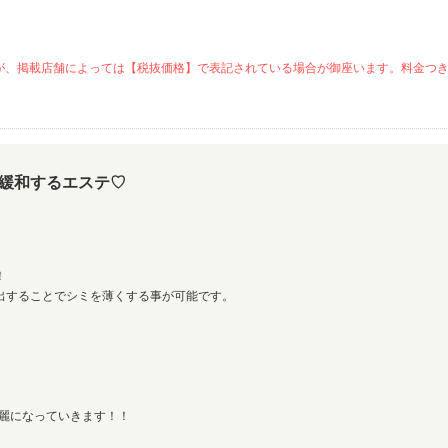
が、掲載店舗によっては【税抜価格】で表記されている場合が御座います。料金つ
緩和するエステ♡
！
出することでシミを薄くする事が可能です。
綺麗になっていきます！！