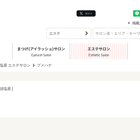
ポスト
掲載
まつげ(アイラッシュ)サロン
エステサロン
Eyelash Salon
Esthetic Salon
塩原 エステサロン
プメハナ
須塩原 ]