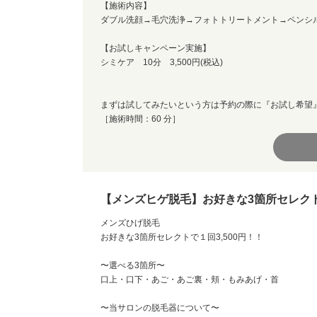
【施術内容】
ダブル洗顔→毛穴洗浄→フォトトリートメント→ペンシ
【お試しキャンペーン実施】
シミケア 10分 3,500円(税込)
まずは試してみたいという方は予約の際に『お試し希望
［施術時間：60 分］
【メンズヒゲ脱毛】お好きな3箇所セレク
メンズひげ脱毛
お好きな3箇所セレクトで１回3,500円！！
〜選べる3箇所〜
口上・口下・あご・あご裏・頬・もみあげ・首
〜当サロンの脱毛器について〜