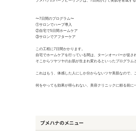
プメハナのハーブピーリングは、7日間かけて美肌を育成す
〜7日間のプログラム〜
①サロンでハーブ導入
②自宅で5日間ホームケア
③サロンでアフターケア
この工程に7日間かかります。
自宅でホームケアを行っている間は、ターンオーバーが促さ
そこからツヤツヤのお肌が生まれ変わるといったプログラム
これはもう、体感した人にしか分からないツヤ美肌なので、
何をやっても効果が得られない、美容クリニックに頼る前に
プメハナのメニュー