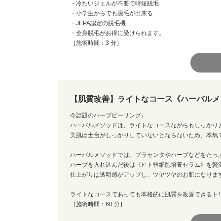
・冷たいジェルが不要で時短脱毛
・小学生からでも脱毛が出来る
・JEPA認定の脱毛機
・全身脱毛がお得に受けられます。
［施術時間：3 分］
【肌質改善】ライトなコース《ハーバルメ
今話題のハーブピーリング♩
ハーバルメソッドは、ライトなコースながらもしっかり
美肌は土台がしっかりしていないとならないため、本気
ハーバルメソッドでは、プラセンタやハーブなどをたっ
ハーブを入れ込んだ後は《ヒト幹細胞培養セラム》を贅
仕上がりは透明感がアップし、ツヤツヤのお肌になりま
ライトなコースであっても本格的に肌質を改善できるト
［施術時間：60 分］