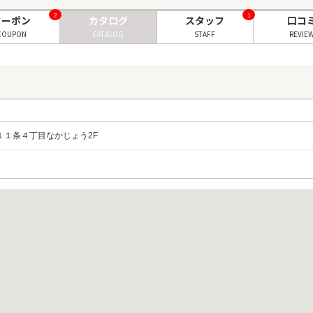
2
1
クーポン
カタログ
スタッフ
口コ
COUPON
CATALOG
STAFF
REVIE
光１１条４丁目なかじょう2F