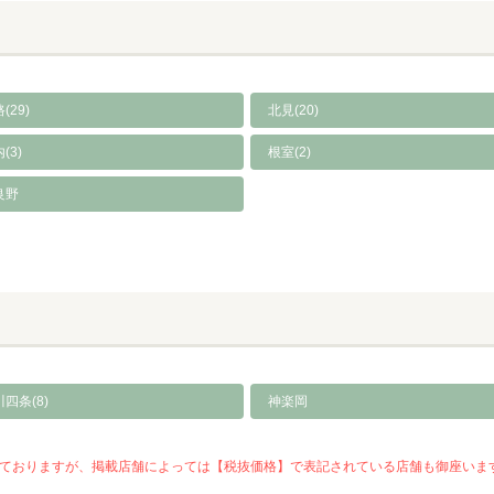
(29)
北見(20)
(3)
根室(2)
良野
四条(8)
神楽岡
を推奨しておりますが、掲載店舗によっては【税抜価格】で表記されている店舗も御座