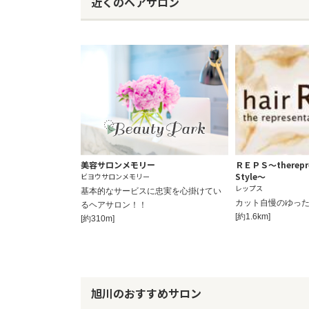
近くのヘアサロン
美容サロンメモリー
ＲＥＰＳ～therepres
Style～
ビヨウサロンメモリー
レップス
基本的なサービスに忠実を心掛けてい
カット自慢のゆった
るヘアサロン！！
[約1.6km]
[約310m]
旭川のおすすめサロン