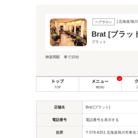
[ 北海道/旭川 
ヘアサロン
Brat [ブラッ
ブラット
神楽岡駅 車で10分
17
トップ
メニュー
TOP
MENU
店舗名
Brat [ブラット]
電話番号
電話番号を表示する
住所
〒078-8351 北海道旭川市東