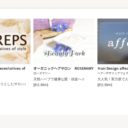
entatives of
オーガニックヘアサロン ROSEMARY
Ｈair Design affe
ローズマリー
ヘアーデザインアフェ
天然ハーブで健康な髪・頭皮へ☆
大人気！実力派で人
りとしたサロン♪
[約1.8km]
[約1.8km]