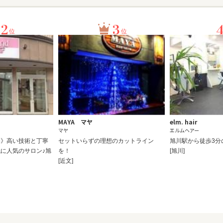
2
3
位
位
MAYA マヤ
elm. hair
マヤ
エルムヘアー
彡》高い技術と丁寧
セットいらずの理想のカットライン
旭川駅から徒歩3分
に人気のサロン♪旭
を！
[旭川]
[近文]