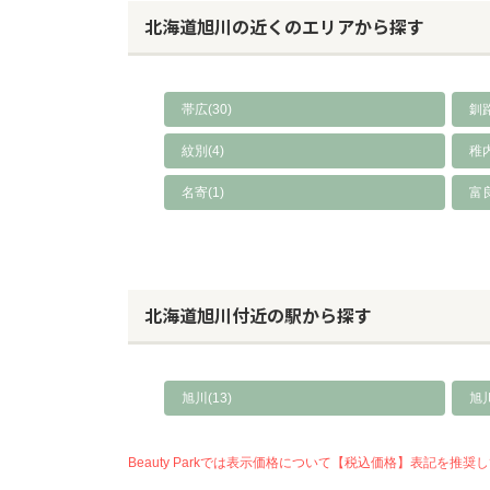
北海道旭川の近くのエリアから探す
帯広(30)
釧路
紋別(4)
稚内
名寄(1)
富
北海道旭川付近の駅から探す
旭川(13)
旭川
Beauty Parkでは表示価格について【税込価格】表記