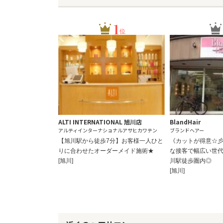
1
位
ALTI INTERNATIONAL 旭川店
BlandHair
アルティインターナショナルアサヒカワテン
ブランドヘアー
【旭川駅から徒歩7分】お客様一人ひと
《カットが得意☆
りに合わせたオーダーメイド施術★
な接客で幅広い世代
[旭川]
川駅徒歩圏内◎
[旭川]