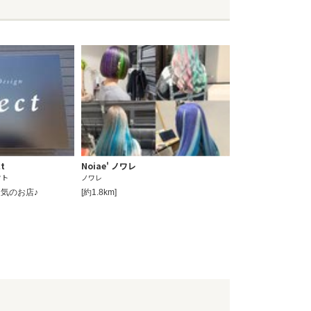
ct
Noiae' ノワレ
クト
ノワレ
気のお店♪
[約1.8km]