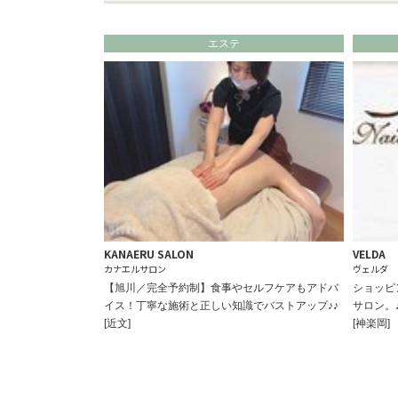
エステ
KANAERU SALON
VELDA
カナエルサロン
ヴェルダ
【旭川／完全予約制】食事やセルフケアもアドバ
ショッピ
イス！丁寧な施術と正しい知識でバストアップ♪♪
サロン。♪
[近文]
[神楽岡]