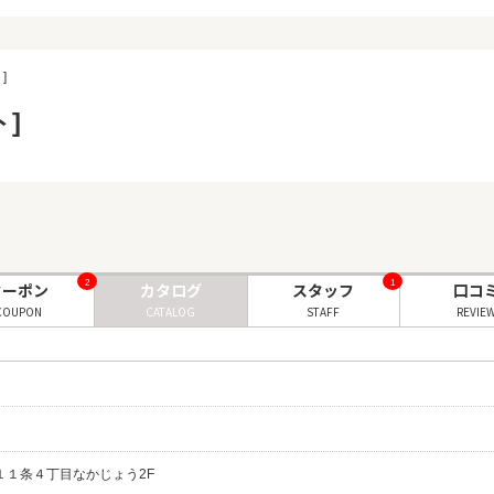
]
ト]
2
1
クーポン
カタログ
スタッフ
口コ
COUPON
CATALOG
STAFF
REVIE
光１１条４丁目なかじょう2F