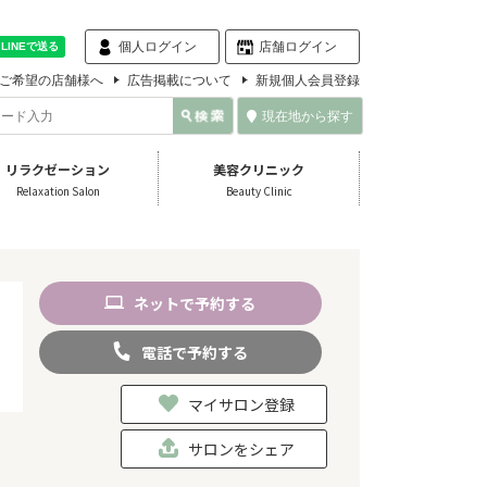
個人ログイン
店舗ログイン
ご希望の店舗様へ
広告掲載について
新規個人会員登録
現在地から探す
リラクゼーション
美容クリニック
Relaxation Salon
Beauty Clinic
ネット
で
予約
する
電話
で
予約
する
マイサロン登録
サロンをシェア