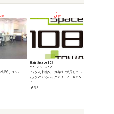
4
5
位
位
Hair Space 108
ヘアースペーストワ
の駅近サロン♪
こだわり技術で、お客様に満足してい
ただいているハイクオリティーサロン
☆
[新旭川]