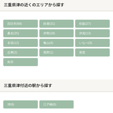
三重県津の近くのエリアから探す
四日市(68)
鈴鹿(31)
松阪(27)
桑名(25)
伊勢(18)
伊賀(13)
名張(12)
亀山(4)
いなべ(3)
志摩(2)
熊野(1)
尾鷲
鳥羽
三重県津付近の駅から探す
津(8)
江戸橋(6)