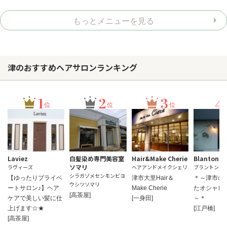
もっとメニューを見る
津のおすすめヘアサロンランキング
1
2
3
4
位
位
位
Laviez
白髪染め専門美容室
Hair&Make Cherie
Blanton.
ソマリ
ラヴィーズ
ヘアアンドメイクシェリ
ブラントン
シラガゾメセンモンビヨ
【ゆったりプライベ
津市大里Hair＆
＊～津市の
ウシツソマリ
ートサロン♪】ヘア
Make Cherie
たオシャレ
[高茶屋]
ケアで美しい髪に仕
[一身田]
～＊
上げます☆★
[江戸橋]
[高茶屋]