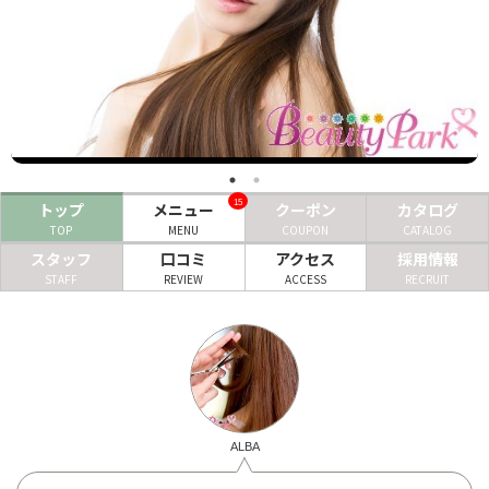
ヘアサロン
ネイルサロン
まつげサロン
エステサロン
15
トップ
メニュー
クーポン
カタログ
リラクゼーションサロン
TOP
MENU
COUPON
CATALOG
美容クリニック
スタッフ
口コミ
アクセス
採用情報
STAFF
REVIEW
ACCESS
RECRUIT
ヘアカタログ
ネイルカタログ
メンズカタログ
ALBA