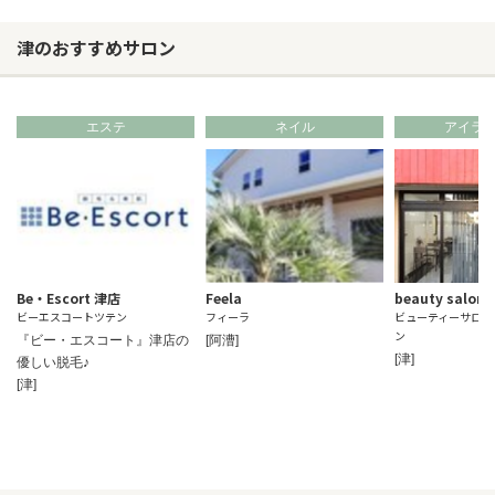
津のおすすめサロン
エステ
ネイル
アイラ
Be・Escort 津店
Feela
beauty salon
ビーエスコートツテン
フィーラ
ビューティーサロン 
ン
『ビー・エスコート』津店の
[阿漕]
[津]
優しい脱毛♪
[津]