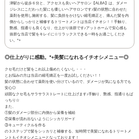
津駅から徒歩６分と、アクセスも良いヘアサロン【ALBA】は、ダメー
ジレスにこだわった髪にも優しいヘアサロンです♪髪の状態に合わせた
薬剤を使用し施術する、髪に負担をかけない縮毛矯正と、痛んだ髪を内
側からしっかりと補修するトリートメントは当店イチオシ！！手触り、
艶感、指通りも良くなり、仕上がり抜群です♪アットホームで安心感も
抜群な当店で髪をキレイに☆リラックスできる一時をお過ごしくださ
い。*+
◎仕上がりに感動。*+美髪になれるイチオシメニュー◎
クセ毛だけど髪をこれ以上傷めたくないし・・・
とお悩みの方は当店の縮毛矯正を一度お試しください！！
髪の状態に合わせて薬剤を使い分けているので、ダメージが気になる方でも
安心◎
頑固なクセ毛もサラサラストレートに仕上げます♪手触り、艶感、指通りもば
っちり☆
また、
お問い合わせ
①髪のダメージ部分に内側から栄養を補給
②栄養が流れ出ないようにシッカリガード
③キューティクルを作る
の３ステップで髪をシッカリと補修する、短時間で美髪になれるトリートメ
ントもイチオシメニューとなっております！