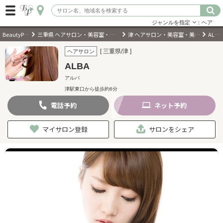
ジャンルを指定
：ヘア
BeautyPark
三重県 ヘアサロン・美容室・美容院
津 ヘアサロン・美容室・美容院
ALBA
ログイン
[ 三重県/津 ]
ヘアサロン
ALBA
会員登録
（無料）
アルバ
津駅東口から徒歩約6分
キーワード検索
電話
予約
ネット
予約
ジャンルを選択
マイサロン登録
サロンをシェア
キーワードで検索
近くのサロンを探す
現在地から探す