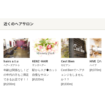
近くのヘアサロン
hairs a.t.u
KENZ･HAIR
Cest Bien
HIVE【ハ
ヘアーズアトゥ
ケンズヘアー
セビアン
ハイブ
年齢は関係なし！ど
駅からスグ◆カット
Cest Bienでヘアチ
[約370m]
の年代の方もご満足
自慢なサロン
ェンジをしません
できるお店です！！
[約320m]
か？？
[約200m]
[約330m]