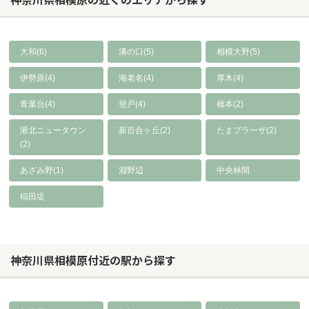
大和(6)
溝の口(5)
相模大野(5)
伊勢原(4)
海老名(4)
厚木(4)
青葉台(4)
登戸(4)
橋本(2)
港北ニュータウン
新百合ヶ丘(2)
たまプラーザ(2)
(2)
あざみ野(1)
淵野辺
中央林間
稲田堤
神奈川県相模原付近の駅から探す