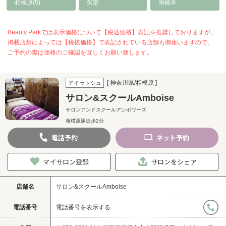
相模原(5)
矢部
南橋本
Beauty Parkでは表示価格について【税込価格】表記を推奨しておりますが、
掲載店舗によっては【税抜価格】で表記されている店舗も御座いますので、
ご予約の際は価格のご確認を宜しくお願い致します。
[ 神奈川県/相模原 ]
アイラッシュ
サロン&スクールAmboise
サロンアンドスクールアンボワーズ
相模原駅徒歩2分
電話
予約
ネット
予約
マイサロン登録
サロンをシェア
店舗名
サロン&スクールAmboise
電話番号
電話番号を表示する