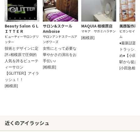
Beauty Salon ＧＬ
サロン&スクール
MAQUIA 相模原店
美顔製作所 R
ＩＴＴＥＲ
Amboise
マキア サガミハラテン
ビガンセイサ
ビューティーサロングリ
サロンアンドスクールア
ム
[相模原]
ッター
ンボワーズ
♦最新話題
技術とデザインに定
女性にとって必要な
トラッシュ
評♪相模原で圧倒的
華やかさの演出をお
め♦【小田
人気を誇るビューテ
手伝い♪
駅から徒歩
ィーサロン
[相模原]
[小田急相模
【GLITTER】アイラ
ッシュ！！
[相模原]
近くのアイラッシュ