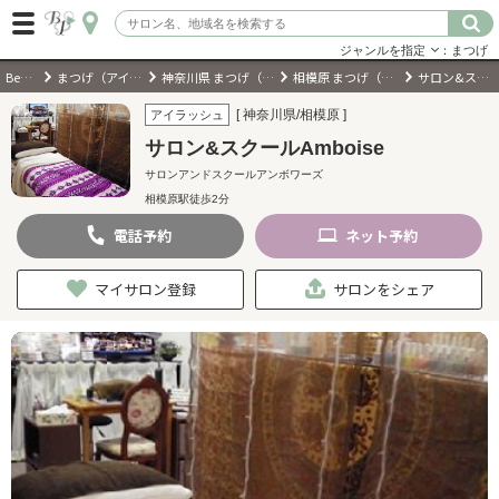
ジャンルを指定
：まつげ
BeautyPark
まつげ（アイラッシュ）サロン
神奈川県 まつげ（アイラッシュ）サロン
相模原 まつげ（アイラッシュ）サロン
サロン&スクールAmboise
ログイン
[ 神奈川県/相模原 ]
アイラッシュ
サロン&スクールAmboise
会員登録
（無料）
サロンアンドスクールアンボワーズ
相模原駅徒歩2分
キーワード検索
電話
予約
ネット
予約
ジャンルを選択
マイサロン登録
サロンをシェア
キーワードで検索
近くのサロンを探す
現在地から探す