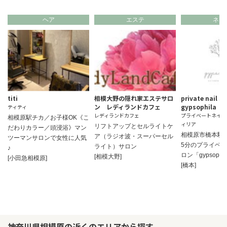
ヘア
エステ
ネイ
titi
相模大野の隠れ家エステサロ
private nail s
ン レディランドカフェ
gypsophila
ティティ
レディランドカフェ
プライベートネイル
相模原駅チカ／お子様OK《こ
ィリア
リフトアップとセルライトケ
だわりカラー／頭浸浴》マン
相模原市橋本駅
ア（ラジオ波・スーパーセル
ツーマンサロンで女性に人気
5分のプライベ
ライト）サロン
♪
ロン「gypsophi
[相模大野]
[小田急相模原]
[橋本]
神奈川県相模原の近くのエリアから探す