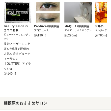
Beauty Salon ＧＬ
Produce 相模原店
MAQUIA 相模原店
ベルボーテ
ＩＴＴＥＲ
プロデュース
マキア サガミハラテン
ベルボーテ
ビューティーサロングリ
[約190m]
[約290m]
[約780m]
ッター
技術とデザインに定
評♪相模原で圧倒的
人気を誇るビューテ
ィーサロン
【GLITTER】アイラ
ッシュ！！
[約140m]
相模原のおすすめサロン