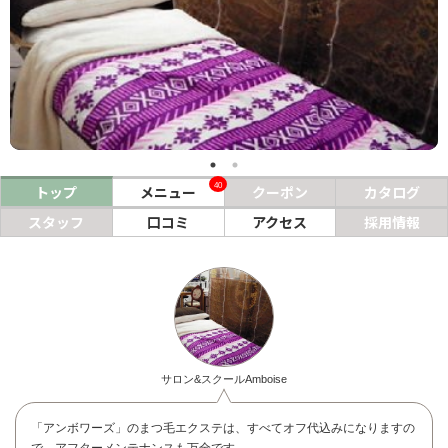
ヘアサロン
ネイルサロン
まつげサロン
エステサロン
40
トップ
メニュー
クーポン
カタログ
リラクゼーションサロン
スタッフ
口コミ
アクセス
採用情報
美容クリニック
ヘアカタログ
ネイルカタログ
メンズカタログ
サロン&スクールAmboise
「アンボワーズ」のまつ毛エクステは、すべてオフ代込みになりますの
で、アフターメンテナンスも万全です。