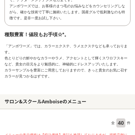
アンボワーズでは、お客様のまつ毛のお悩みなどをカウンセリングしな
がら、確かな技術で丁寧に施術いたします。国産グルで低刺激なのも特
徴です。是非一度お試し下さい。
種類豊富！値段もお手頃☆*。
「アンボワーズ」では、カラーエクステ、ラメエクステなども承っておりま
す。
色とりどりの鮮やかなカラーやラメ、アクセントとして輝くスワロフスキー
など、貴女の目元をより魅惑的に、神秘的にドレスアップいたします。
カラーサンプルを豊富にご用意しておりますので、きっと貴女のお気に召す
カラーが見つかるはずです。
サロン&スクールAmboiseのメニュー
お問い合わせ
40
全
件
メニューの表示価格は【税込価格】表記を推奨しておりますが、掲載店舗に