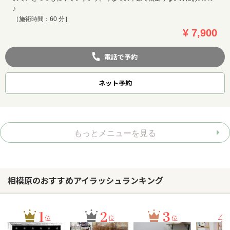
♪
［施術時間：60 分］
¥ 7,900
電話で予約
ネット
予約
もっとメニューを見る
相模原のおすすめアイラッシュランキング
1
2
3
4
位
位
位