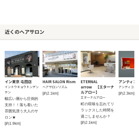
近くのヘアサロン
イン東京 屯田店
HAIR SALON Rism
ETERNAL
アンティコ 
arrow 【エターナ
イントウキョウトンデン
ヘアサロンリズム
アンティコト
ルアロー】
テン
[約2.1km]
[約2.3km]
エターナルアロー
幅広い層から圧倒的
町の喧噪を忘れてリ
支持！！落ち着いた
ラックスした時間を
雰囲気漂う大人のサ
過ごしませんか？
ロン★
[約2.1km]
[約1.9km]