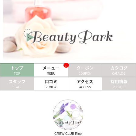
ヘアサロン
ネイルサロン
まつげサロン
エステサロン
リラクゼーションサロン
27
トップ
メニュー
クーポン
カタログ
美容クリニック
TOP
MENU
COUPON
CATALOG
スタッフ
口コミ
アクセス
採用情報
STAFF
REVIEW
ACCESS
RECRUIT
ヘアカタログ
ネイルカタログ
メンズカタログ
CREW CLUB Rino