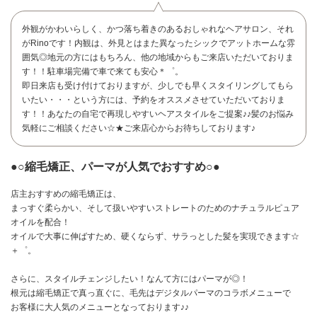
外観がかわいらしく、かつ落ち着きのあるおしゃれなヘアサロン、それ
がRinoです！内観は、外見とはまた異なったシックでアットホームな雰
囲気◎地元の方にはもちろん、他の地域からもご来店いただいておりま
す！！駐車場完備で車で来ても安心＊゜。
即日来店も受け付けておりますが、少しでも早くスタイリングしてもら
いたい・・・という方には、予約をオススメさせていただいておりま
す！！あなたの自宅で再現しやすいヘアスタイルをご提案♪♪髪のお悩み
気軽にご相談ください☆★ご来店心からお待ちしております♪
●○縮毛矯正、パーマが人気でおすすめ○●
店主おすすめの縮毛矯正は、
まっすぐ柔らかい、そして扱いやすいストレートのためのナチュラルピュア
オイルを配合！
オイルで大事に伸ばすため、硬くならず、サラっとした髪を実現できます☆
＋゜。
お問い合わせ
さらに、スタイルチェンジしたい！なんて方にはパーマが◎！
根元は縮毛矯正で真っ直ぐに、毛先はデジタルパーマのコラボメニューで
お客様に大人気のメニューとなっております♪♪