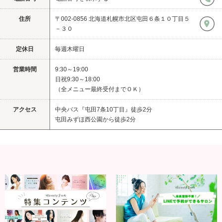
住所
〒002-0856 北海道札幌市北区屯田６条１０丁目５
－３０
定休日
毎週木曜日
営業時間
9:30～19:00
日祝9:30～18:00
（全メニュー最終受付までＯＫ）
アクセス
中央バス『屯田7条10丁目』徒歩2分
屯田みずほ西公園から徒歩2分