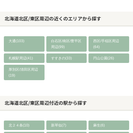
北海道北区/東区周辺の近くのエリアから探す
大通(103)
白石区/南区/豊平区
西区/手稲区周辺
周辺(99)
(64)
札幌駅周辺(41)
すすきの(33)
円山公園(26)
厚別区/清田区周辺
(19)
北海道北区/東区周辺付近の駅から探す
北２４条(10)
新琴似(7)
麻生(6)