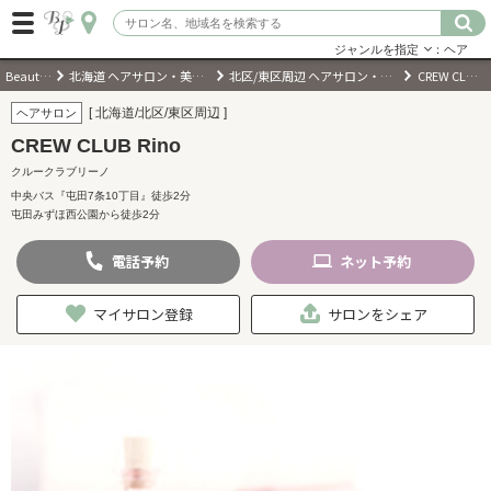
ジャンルを指定
：ヘア
BeautyPark
北海道 ヘアサロン・美容室・美容院
北区/東区周辺 ヘアサロン・美容室・美容院
CREW CLUB Rino
ログイン
[ 北海道/北区/東区周辺 ]
ヘアサロン
CREW CLUB Rino
会員登録
（無料）
クルークラブリーノ
中央バス『屯田7条10丁目』徒歩2分
屯田みずほ西公園から徒歩2分
キーワード検索
電話
予約
ネット
予約
ジャンルを選択
マイサロン登録
サロンをシェア
キーワードで検索
近くのサロンを探す
現在地から探す