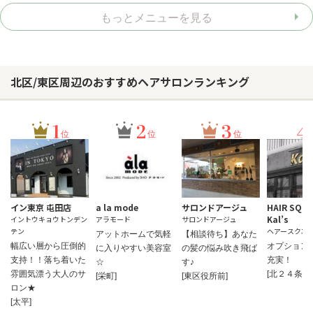
もっとメニューを見る
北区/東区周辺のおすすめヘアサロンランキング
1
2
3
4
位
位
位
イン東京 屯田店
a la mode
サロンドアージュ
HAIR SQU
Kal’s
イントウキョウトンデン
アラモード
サロンドアージュ
テン
ヘアースクエ
アットホームで気軽
【相談待ち】あなた
幅広い層から圧倒的
オプション
に入りやすい美容室
の髪の悩み吹き飛ば
支持！！落ち着いた
充実！
☆
す♪
雰囲気漂う大人のサ
[北２４条]
[栄町]
[東区役所前]
ロン★
[太平]