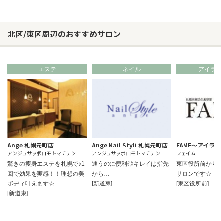
北区/東区周辺のおすすめサロン
エステ
ネイル
アイラ
Ange 札幌元町店
Ange Nail Styli 札幌元町店
FAME～アイラ
アンジュサッポロモトマチテン
アンジュサッポロモトマチテン
フェイム
驚きの痩身エステを札幌で♪1
通うのに便利◎キレイは指先
東区役所前から
回で効果を実感！！理想の美
から…
サロンです☆
ボディ叶えます☆
[新道東]
[東区役所前]
[新道東]