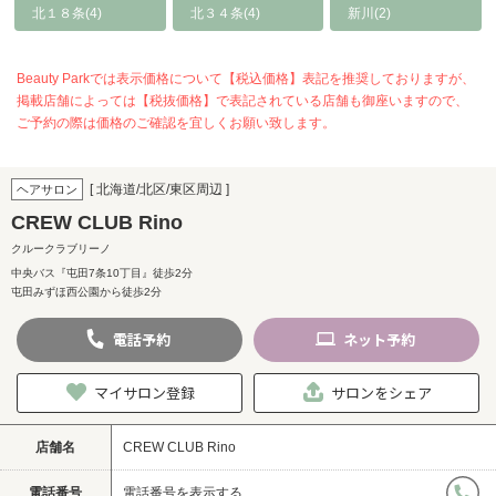
北１８条(4)
北３４条(4)
新川(2)
Beauty Parkでは表示価格について【税込価格】表記を推奨しておりますが、
掲載店舗によっては【税抜価格】で表記されている店舗も御座いますので、
ご予約の際は価格のご確認を宜しくお願い致します。
[ 北海道/北区/東区周辺 ]
ヘアサロン
CREW CLUB Rino
クルークラブリーノ
中央バス『屯田7条10丁目』徒歩2分
屯田みずほ西公園から徒歩2分
電話
予約
ネット
予約
マイサロン登録
サロンをシェア
店舗名
CREW CLUB Rino
電話番号
電話番号を表示する