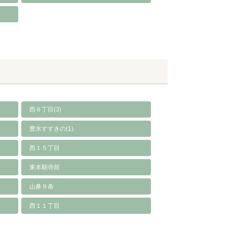
西８丁目(3)
豊水すすきの(1)
西１５丁目
東本願寺前
山鼻９条
西１１丁目