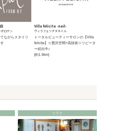
幌店
Villa felicita -nail-
ッポロテン
ヴィラフェリチタネイル
育てながらスタイリ
トータルビューティーサロンの【Villa
指す
felicita】☆贅沢空間×高技術☆リピータ
ー続出中♪
[約1.9km]
リラク