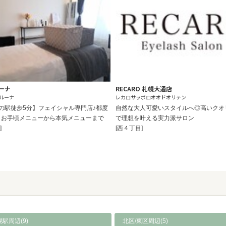
ーナ
RECARO 札幌大通店
ルーナ
レカロサッポロオオドオリテン
の駅徒歩5分】フェイシャル専門店♪都度
自然な大人可愛いスタイルへ◎高いクオ
！お手頃メニューから本気メニューまで
で理想を叶える実力派サロン
]
[西４丁目]
駅周辺(9)
北区/東区周辺(5)