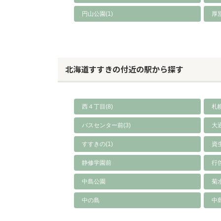
円山公園(1)
厚別
北海道すすきの付近の駅から探す
西４丁目(8)
札幌
バスセンター前(3)
大通
すすきの(1)
資
静修学園前
行
中島公園
菊
中の島
中