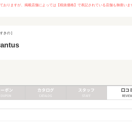
を推奨しておりますが、掲載店舗によっては【税抜価格】で表記されている店舗も御座
すきの ]
rantus
クーポン
カタログ
スタッフ
口コ
COUPON
CATALOG
STAFF
REVIE