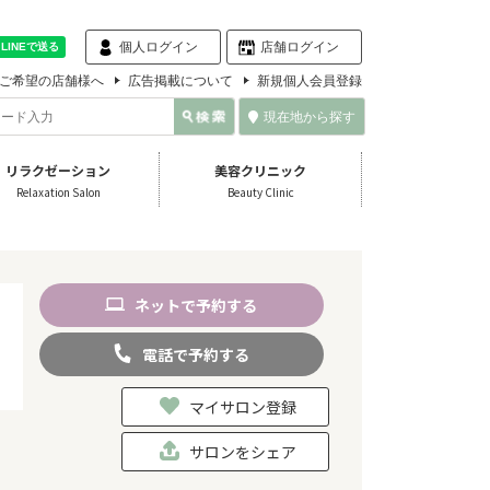
個人ログイン
店舗ログイン
ご希望の店舗様へ
広告掲載について
新規個人会員登録
現在地から探す
リラクゼーション
美容クリニック
Relaxation Salon
Beauty Clinic
ネット
で
予約
する
電話
で
予約
する
マイサロン登録
サロンをシェア