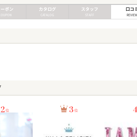
クーポン
カタログ
スタッフ
口コ
COUPON
CATALOG
STAFF
REVIE
グ
2
3
位
位