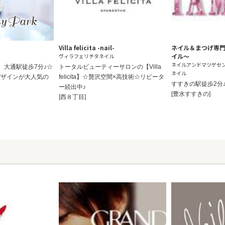
Villa felicita -nail-
ネイル＆まつげ専門店
イル～
ヴィラフェリチタネイル
ネイルアンドマツゲセ
、大通駅徒歩7分♪☆
トータルビューティーサロンの【Villa
ネイル
デザインが大人気の
felicita】☆贅沢空間×高技術☆リピータ
すすきの駅徒歩2分
ー続出中♪
[豊水すすきの]
[西８丁目]