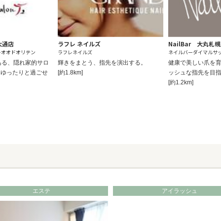
大通店
ラフレ ネイルズ
NailBar 大丸札
ーオオドオリテン
ラフレネイルズ
ネイルバーダイマルサ
ある、隠れ家的サロ
輝きをまとう、指先を演出する。
健康で美しい爪を
☆ゆったりと過ごせ
[約1.8km]
ッシュな指先を目
[約1.2km]
エステ
アイラッシュ