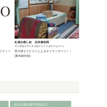
札幌の癒し処 石井療術院
サッポロイヤシドコロイシイリョウジュツイン
リティー
実力派セラピストによるタイマッサージ！！
[東本願寺前]
白石区/南区/豊平区周辺(2)