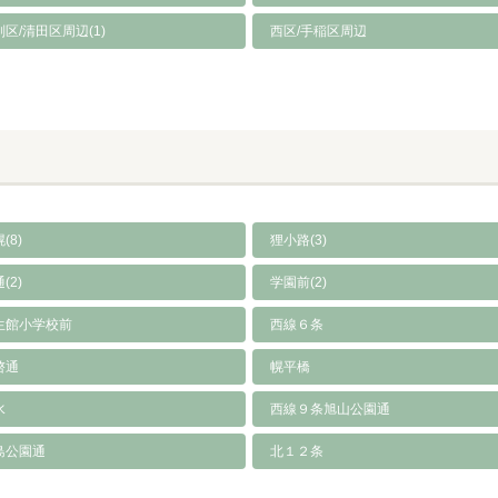
区/清田区周辺(1)
西区/手稲区周辺
(8)
狸小路(3)
(2)
学園前(2)
生館小学校前
西線６条
啓通
幌平橋
水
西線９条旭山公園通
島公園通
北１２条