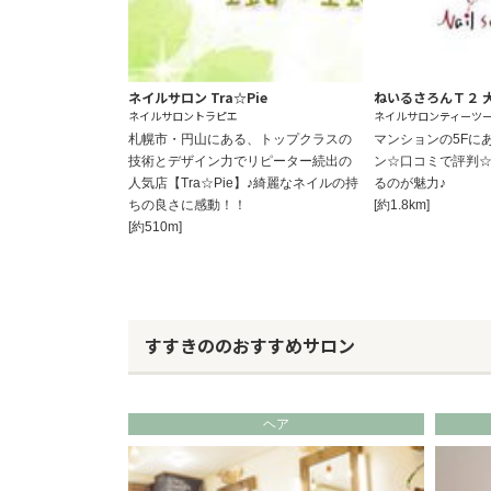
ネイルサロン Tra☆Pie
ねいるさろんＴ２ 
ネイルサロントラピエ
ネイルサロンティーツ
札幌市・円山にある、トップクラスの
マンションの5Fに
技術とデザイン力でリピーター続出の
ン☆口コミで評判
人気店【Tra☆Pie】♪綺麗なネイルの持
るのが魅力♪
ちの良さに感動！！
[約1.8km]
[約510m]
すすきののおすすめサロン
ヘア