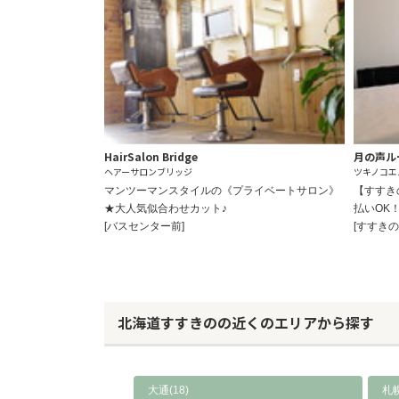
HairSalon Bridge
月の声ル
ヘアーサロンブリッジ
ツキノコエ
マンツーマンスタイルの《プライベートサロン》
【すすき
★大人気似合わせカット♪
払いOK
[バスセンター前]
[すすきの
北海道すすきのの近くのエリアから探す
大通(18)
札幌