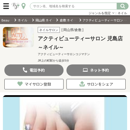
ジャンルを指定
：ネイル
BeautyPark
ネイルサロン
岡山県 ネイルサロン
倉敷 ネイルサロン
アクティビューティーサロン 児島店～ネイル～
ログイン
[ 岡山県/倉敷 ]
ネイルサロン
アクティビューティーサロン 児島店
会員登録
（無料）
～ネイル～
アクティビューティーサロンコジマテン
キーワード検索
JR上の町駅から徒歩5分
ジャンルを選択
電話
予約
ネット
予約
マイサロン登録
サロンをシェア
キーワードで検索
近くのサロンを探す
現在地から探す