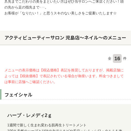
爪先までこだわりの美をまといたい方はぜひ当サロンへご来店ください！頭
の先から足の指先まで･･･。
お客様が「なりたい！」と思うスキのない美しさをご提案いたします☆
アクティビューティーサロン 児島店～ネイル～のメニュー
16
全
件
メニューの表示価格は【税込価格】表記を推奨しておりますが、掲載店舗に
よっては【税抜価格】で表記されている場合が御座います。料金つきまして
は事前に店舗へご確認ください。
フェイシャル
ハーブ・レメディ2ｇ
1週間で新しく生まれ変わる肌再生トリートメント
100％天然のハーブとﾐﾈﾗﾙの力でニキビや毛穴・シミ・シワ・タルミを改