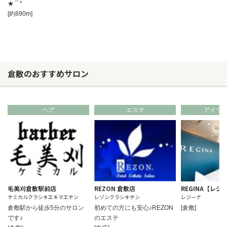
★⌒*
[約890m]
倉敷のおすすめサロン
ヘア
エステ
アイラ
毛美刈倉敷駅前店
REZON 倉敷店
REGINA【レジ
ケミカルクラシキエキマエテン
レゾンクラシキテン
レジーナ
倉敷駅から徒歩5分のサロン
初めての方にも安心♪REZON
[倉敷]
です♪
のエステ