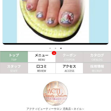
ヘアサロン
ネイルサロン
まつげサロン
エステサロン
リラクゼーションサロン
16
トップ
メニュー
クーポン
カタログ
美容クリニック
TOP
MENU
COUPON
CATALOG
スタッフ
口コミ
アクセス
採用情報
STAFF
REVIEW
ACCESS
RECRUIT
ヘアカタログ
ネイルカタログ
メンズカタログ
アクティビューティーサロン 児島店～ネイル～