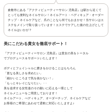
倉敷市にある『アクティビューティーサロン 児島店』は駅から近くて
とっても便利なネイルサロン！ネイルアート・ペディキュア・オーダー
チップ・ネイルケアなど、爪のことなら何でもおまかせ！当サロンはエ
ステをメインで取り扱っています！エステでケアした後の仕上げとして
ネイルはいかが？
美にこだわる貴女を徹底サポート！
『アクティビューティーサロン 児島店』は貴女の美をトータル
でプロデュース＆サポートいたします！
ボディとフェイシャルに磨きをかけることはもちろん
「更なる美しさを求めたい」
「細かいところまで気を抜かない！」
「もっとキレイになりたい」･･･
美を追求する女性達のその願いに応える一環として
お問い合わせ
ネイルメニューをご用意しております！
ネイルアート、ぺディキュア、オーダーチップ、ネイルケアなど
お客様のご希望にあわせて柔軟に対応いたしますよ♪