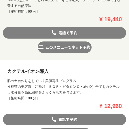
善する自然療法
［施術時間：60 分］
¥ 19,440
電話で予約
このメニューでネット予約
カクテルイオン導入
肌の土台作りをしていく美肌再生プログラム
４種類の美容液（ﾌﾟﾗｾﾝﾀ・ＥＧＦ・ビタミンＣ・ｶﾙﾉｼﾝ）全てをカクテル
し水分量を高め細胞をふっくら活力を与えます。
［施術時間：90 分］
¥ 12,960
電話で予約