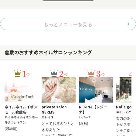
もっとメニューを見る
倉敷のおすすめネイルサロンランキング
1
2
3
4
位
位
位
ネイルネイルイオン
private salon
REGINA【レジー
Nalis goo
モール倉敷店
NEREIS
ナ】
ネイルズグー
ネイルネイルイオンモー
ネレイス
レジーナ
実力のある
ルクラシキテン
とっておきのひとと
[倉敷]
トがステキ
[球場前]
きをあなた
ンをご提案
に･･･.:*゜気軽に立