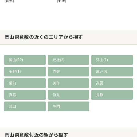
[倉敷]
[中庄]
岡山県倉敷の近くのエリアから探す
岡山(22)
総社(2)
津山(1)
玉野(1)
赤磐
瀬戸内
備前
美作
高梁
真庭
新見
井原
浅口
笠岡
岡山県倉敷付近の駅から探す