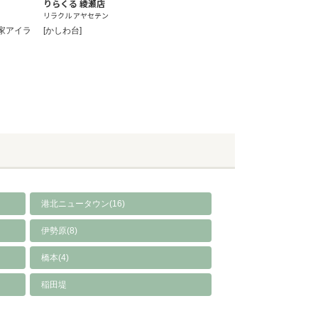
りらくる 綾瀬店
リラクル アヤセテン
れ家アイラ
[かしわ台]
港北ニュータウン(16)
伊勢原(8)
橋本(4)
稲田堤