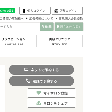
個人ログイン
店舗ログイン
ご希望の店舗様へ
広告掲載について
新規個人会員登録
現在地から探す
リラクゼーション
美容クリニック
Relaxation Salon
Beauty Clinic
ネット
で
予約
する
電話
で
予約
する
マイサロン登録
サロンをシェア