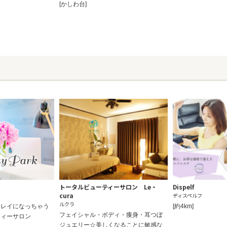
[かしわ台]
トータルビューティーサロン Le・
Dispelf
cura
ディスペルフ
ルクラ
キレイになっちゃう
[約4km]
フェイシャル・ボディ・痩身・耳つぼ
ティーサロン
ジュエリー☆美しくなることに敏感な