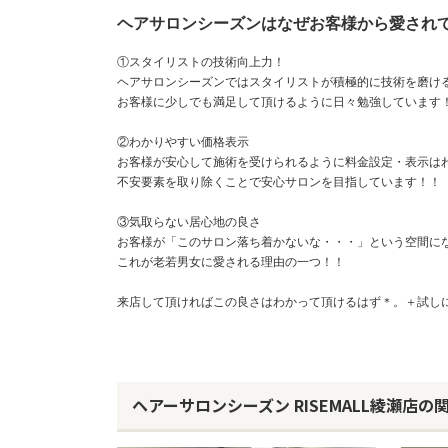
ヘアサロンシーズンはなぜお客様から愛され
①スタイリストの技術向上力！
ヘアサロンシーズンではスタイリストが積極的に技術を磨け
お客様に少しでも満足して頂けるように日々勉強しています
②わかりやすい価格表示
お客様が安心して施術を受けられるように料金設定・表示は
不安要素を取り除くことで安心サロンを目指しています！！
③気取らない居心地の良さ
お客様が「このサロン落ち着かないな・・・」という空間にな
これが老若男女に愛される理由の一つ！！
来店して頂ければこの良さはわかって頂けるはず＊。＋試し
ヘアーサロンシーズン RISEMALL綾瀬店の