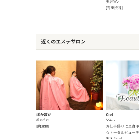
美容室♪
[高座渋谷]
近くのエステサロン
ぽかぽか
Ciel
ポカポカ
シエル
[約3km]
お仕事帰りに全身
☆トータルビュー
[約3.4km]