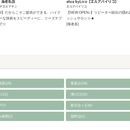
nd 海老名店
elua byLico【エルアバイリコ】
ドエビナテン
エルアバイリコ
land】だからこそご提供ができる、ハイク
【NEW OPEN♪】リピーター続出の隠
ーな技術をスピーディーに、リーズナブ
ッシュサロン☆★
で☆
[海老名]
原(16)
青葉台(16)
(12)
溝の口(10)
(7)
新百合ヶ丘(6)
林間(2)
淵野辺(1)