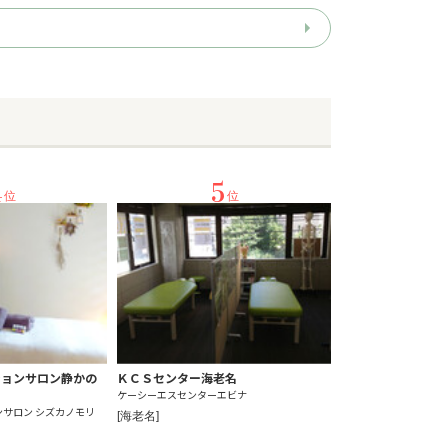
4
5
位
位
ションサロン静かの
ＫＣＳセンター海老名
ケーシーエスセンターエビナ
サロン シズカノモリ
[海老名]