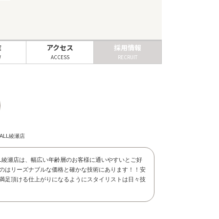
ミ
アクセス
採用情報
W
ACCESS
RECRUIT
ALL綾瀬店
ALL綾瀬店は、幅広い年齢層のお客様に通いやすいとご好
のはリーズナブルな価格と確かな技術にあります！！安
満足頂ける仕上がりになるようにスタイリストは日々技