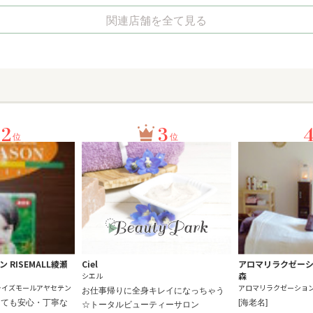
関連店舗を全て見る
2
3
位
位
RISEMALL綾瀬
Ciel
アロマリラクゼー
森
シエル
ライズモールアヤセテン
アロマリラクゼーション
お仕事帰りに全身キレイになっちゃう
っても安心・丁寧な
[海老名]
☆トータルビューティーサロン