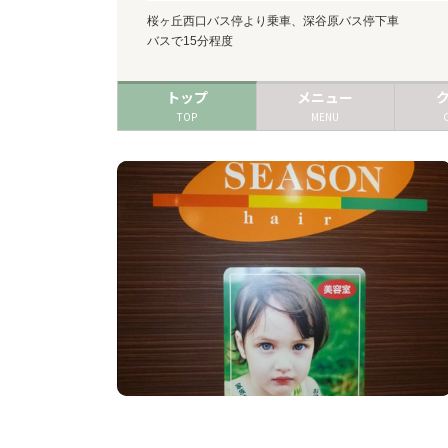
桜ヶ丘西口バス停より乗車、深谷原バス停下車
バスで15分程度
トップ
メニュー
TOP
MENU