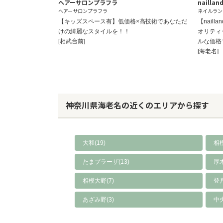
ヘアーサロンプラフラ
nailla
ヘアーサロンプラフラ
ネイルラン
【キッズスペース有】低価格×高技術であなただ
【nail
けの綺麗なスタイルを！！
オリティ
[相武台前]
ルな価格
[海老名]
神奈川県海老名の近くのエリアから探す
大和(19)
相模
たまプラーザ(13)
厚木
相模大野(7)
登戸
あざみ野(3)
中央