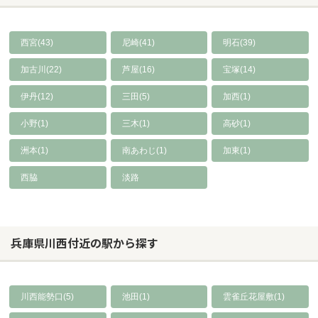
西宮(43)
尼崎(41)
明石(39)
加古川(22)
芦屋(16)
宝塚(14)
伊丹(12)
三田(5)
加西(1)
小野(1)
三木(1)
高砂(1)
洲本(1)
南あわじ(1)
加東(1)
西脇
淡路
兵庫県川西付近の駅から探す
川西能勢口(5)
池田(1)
雲雀丘花屋敷(1)