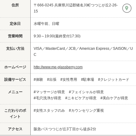
住所
〒666-0245 兵庫県川辺郡猪名川町つつじが丘2-26-
15
定休日
水曜午前、日曜
営業時間
9:30～19:00(最終受付17:30)
支払い方法
VISA／MasterCard／JCB／American Express／SAISON／U
C
ホームページ
http://www.me-glassberry.com
設備サービス
#体験
#出張
#女性専用
#駐車場
#クレジットカード
メニュー
#マッサージが得意
#フェイシャルが得意
#毛穴洗浄が得意
#ニキビケアが得意
#美白ケアが得意
こだわりのポ
#女性スタッフのみ
#カウンセリング重視
イント
アクセス
阪急バスつつじが丘3丁目から徒歩2分