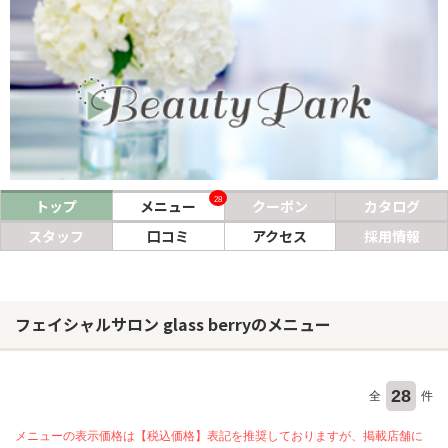
ヘアサロン
ネイルサロン
まつげサロン
エステサロン
リラクゼーションサロン
28
トップ
メニュー
クーポン
カタログ
美容クリニック
スタッフ
口コミ
アクセス
採用情報
ヘアカタログ
フェイシャルサロン glass berryのメニュー
ネイルカタログ
メンズカタログ
28
全
件
メニューの表示価格は【税込価格】表記を推奨しておりますが、掲載店舗に