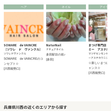
ヘア
ネイル
アイラ
SOWARE de VAINCRE
NaturNail
まつげ専門店 
［ソワレ ド ヴァンクル］
ミー アステ川
ナチュアネイル
ソワレドヴァンクル
マツゲセンモンテン
多田駅目の前♪
ーアステカワニシテ
SOWARE de VAINCREのコ
[多田]
☆新しいまつげ
ンセプト☆
ャンス☆
[川西能勢口]
[川西能勢口]
兵庫県川西の近くのエリアから探す