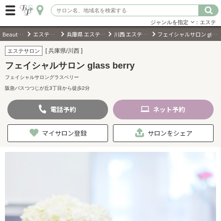
ジャンルを指定
：エステ
BeautyPark
エステサロン
兵庫県 エステサロン
川西 エステサロン
フェイシャルサロン glass berry
ログイン
[ 兵庫県/川西 ]
エステサロン
フェイシャルサロン glass berry
会員登録
（無料）
フェイシャルサロングラスベリー
阪急バスつつじが丘3丁目から徒歩2分
キーワード検索
電話
予約
ネット
予約
ジャンルを選択
マイサロン登録
サロンをシェア
キーワードで検索
近くのサロンを探す
現在地から探す