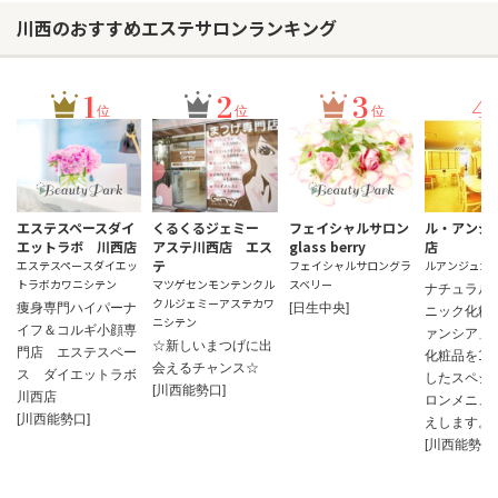
川西のおすすめエステサロンランキング
1
2
3
4
位
位
位
エステスペースダイ
くるくるジェミー
フェイシャルサロン
ル・アンジ
エットラボ 川西店
アステ川西店 エス
glass berry
店
テ
エステスペースダイエッ
フェイシャルサロングラ
ルアンジュカ
トラボカワニシテン
マツゲセンモンテンクル
スベリー
ナチュラル
クルジェミーアステカワ
痩身専門ハイパーナ
[日生中央]
ニック化粧
ニシテン
イフ＆コルギ小顔専
ァンシア」
☆新しいまつげに出
門店 エステスペー
化粧品を10
会えるチャンス☆
ス ダイエットラボ
したスペシ
[川西能勢口]
川西店
ロンメニュ
[川西能勢口]
えします。
[川西能勢口]