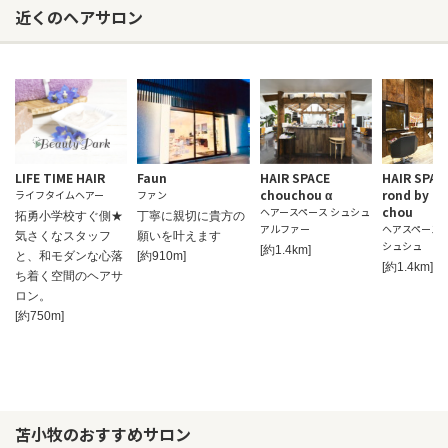
近くのヘアサロン
LIFE TIME HAIR
Faun
HAIR SPACE
HAIR SPAC
chouchou α
rond by c
ライフタイムヘアー
ファン
chou
ヘアースペース シュシュ
拓勇小学校すぐ側★
丁寧に親切に貴方の
アルファー
ヘアスペースロ
気さくなスタッフ
願いを叶えます
シュシュ
[約1.4km]
と、和モダンな心落
[約910m]
[約1.4km]
ち着く空間のヘアサ
ロン。
[約750m]
苫小牧のおすすめサロン