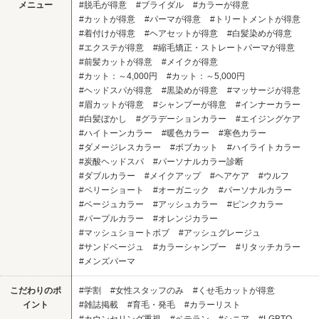
メニュー
#脱毛が得意
#ブライダル
#カラーが得意
#カットが得意
#パーマが得意
#トリートメントが得意
#着付けが得意
#ヘアセットが得意
#白髪染めが得意
#エクステが得意
#縮毛矯正・ストレートパーマが得意
#前髪カットが得意
#メイクが得意
#カット：～4,000円
#カット：～5,000円
#ヘッドスパが得意
#黒染めが得意
#マッサージが得意
#眉カットが得意
#シャンプーが得意
#インナーカラー
#白髪ぼかし
#グラデーションカラー
#エイジングケア
#ハイトーンカラー
#暖色カラー
#寒色カラー
#ダメージレスカラー
#ボブカット
#ハイライトカラー
#炭酸ヘッドスパ
#パーソナルカラー診断
#ダブルカラー
#メイクアップ
#ヘアケア
#ウルフ
#ベリーショート
#オーガニック
#パーソナルカラー
#ベージュカラー
#アッシュカラー
#ピンクカラー
#パープルカラー
#オレンジカラー
#マッシュショートボブ
#アッシュグレージュ
#サンドベージュ
#カラーシャンプー
#リタッチカラー
#メンズパーマ
こだわりのポ
#学割
#女性スタッフのみ
#くせ毛カットが得意
イント
#雑誌掲載
#育毛・発毛
#カラーリスト