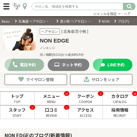
ジャンルを指定
：ヘア
BeautyPark
北海道 ヘアサロン・美容室・美容院
苫小牧 ヘアサロン・美容室・美容院
NON EDGE
ブログ(新着情報)
ログイン
[ 北海道/苫小牧 ]
ヘアサロン
NON EDGE
会員登録
（無料）
ノンエッジ
沼ノ端駅[出口1]から徒歩約15分
キーワード検索
電話
予約
ネット
予約
LINE
予約
ジャンルを選択
マイサロン登録
サロンをシェア
キーワードで検索
47
2
48
トップ
メニュー
クーポン
カタログ
TOP
MENU
COUPON
CATALOG
5
1
スタッフ
口コミ
アクセス
採用情報
STAFF
REVIEW
ACCESS
RECRUIT
近くのサロンを探す
NON EDGEのブログ(新着情報)
現在地から探す