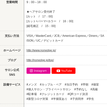
営業時間
9：00～18：00
★ヘアサロン受付終了
[カット / 17：00]
[カット+パーマ+カラー / 16：00]
[縮毛矯正 / 15：00]
支払い方法
VISA／MasterCard／JCB／American Express／Diners／SA
ISON／UC／デビットカード
ホームページ
http://www.nonedge.jp/
ブログ
http://nonedge.jp/top/
サロン公式
SNS
設備サービス
#メンズ
#カップル・ペア
#当日予約
#早朝
#個室
#個人サロン・プライベートサロン
#予約なし
#高級
#駐車場
#クレジットカード
#QRコード決済
#新型コロナ対策
#半個室あり
#子供同伴
#学生