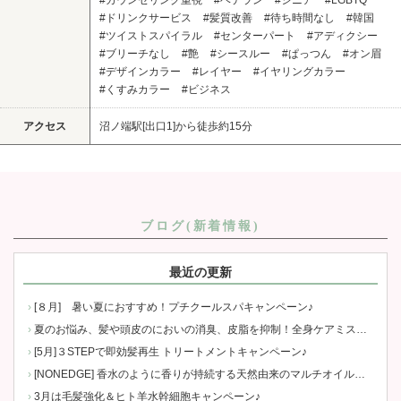
#カウンセリング重視
#ベテラン
#シニア
#LGBTQ
#ドリンクサービス
#髪質改善
#待ち時間なし
#韓国
#ツイストスパイラル
#センターパート
#アディクシー
#ブリーチなし
#艶
#シースルー
#ぱっつん
#オン眉
#デザインカラー
#レイヤー
#イヤリングカラー
#くすみカラー
#ビジネス
アクセス
沼ノ端駅[出口1]から徒歩約15分
ブログ(新着情報)
最近の更新
[８月] 暑い夏におすすめ！プチクールスパキャンペーン♪
夏のお悩み、髪や頭皮のにおいの消臭、皮脂を抑制！全身ケアミストキャンペーン♪
[5月]３STEPで即効髪再生 トリートメントキャンペーン♪
[NONEDGE] 香水のように香りが持続する天然由来のマルチオイル「LOA」キャンペーン♪
3月は毛髪強化＆ヒト羊水幹細胞キャンペーン♪