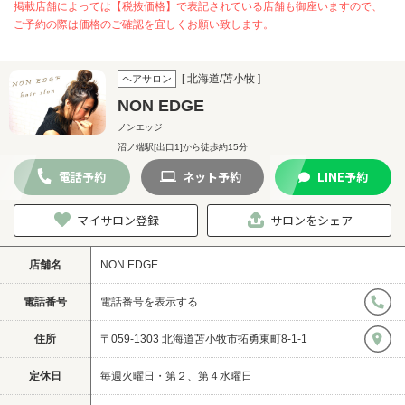
掲載店舗によっては【税抜価格】で表記されている店舗も御座いますので、
ご予約の際は価格のご確認を宜しくお願い致します。
[ 北海道/苫小牧 ]
ヘアサロン
NON EDGE
ノンエッジ
沼ノ端駅[出口1]から徒歩約15分
電話
予約
ネット
予約
LINE
予約
マイサロン登録
サロンをシェア
店舗名
NON EDGE
電話番号
電話番号を表示する
住所
〒059-1303 北海道苫小牧市拓勇東町8-1-1
定休日
毎週火曜日・第２、第４水曜日