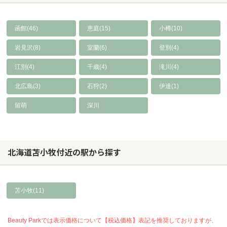
函館(46)
恵庭(15)
小樽(10)
岩見沢(8)
室蘭(6)
登別(4)
江別(4)
千歳(4)
滝川(4)
北広島(3)
石狩(2)
伊達(1)
留萌
深川
北海道苫小牧付近の駅から探す
苫小牧(11)
Beauty Parkでは表示価格について【税込価格】表記を推奨しておりますが、