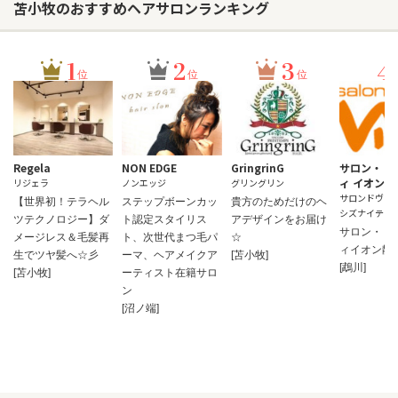
苫小牧のおすすめヘアサロンランキング
1
2
3
4
位
位
位
Regela
NON EDGE
GringrinG
サロン・ド
ィ イオン静
リジェラ
ノンエッジ
グリングリン
サロンドヴィ
【世界初！テラヘル
ステップボーンカッ
貴方のためだけのヘ
シズナイテン
ツテクノロジー】ダ
ト認定スタイリス
アデザインをお届け
サロン・ド
メージレス＆毛髪再
ト、次世代まつ毛パ
☆
ィイオン静
生でツヤ髪へ☆彡
ーマ、ヘアメイクア
[苫小牧]
[鵡川]
[苫小牧]
ーティスト在籍サロ
ン
[沼ノ端]