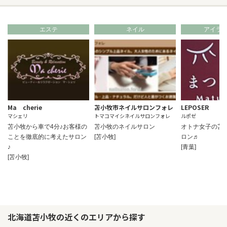
エステ
ネイル
アイラ
Ma cherie
苫小牧市ネイルサロンフォレ
LEPOSER
マシェリ
トマコマイシネイルサロンフォレ
ルポゼ
苫小牧から車で4分♪お客様の
苫小牧のネイルサロン
オトナ女子の苫
ことを徹底的に考えたサロン
[苫小牧]
ロン♬
♪
[青葉]
[苫小牧]
北海道苫小牧の近くのエリアから探す