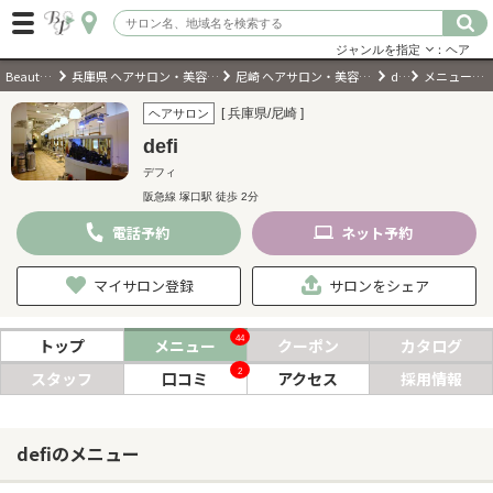
ジャンルを指定
：ヘア
BeautyPark
兵庫県 ヘアサロン・美容室・美容院
尼崎 ヘアサロン・美容室・美容院
defi
メニュー・料金
ログイン
[ 兵庫県/尼崎 ]
ヘアサロン
defi
会員登録
（無料）
デフィ
阪急線 塚口駅 徒歩 2分
キーワード検索
電話
予約
ネット
予約
ジャンルを選択
マイサロン登録
サロンをシェア
キーワードで検索
44
トップ
メニュー
クーポン
カタログ
2
スタッフ
口コミ
アクセス
採用情報
近くのサロンを探す
defiのメニュー
現在地から探す