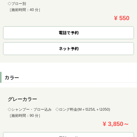
◇ブロー別
［施術時間：40 分］
¥ 550
電話で予約
ネット
予約
カラー
グレーカラー
◇シャンプー・ブロー込み ◇ロング料金(M＋\525/L＋\1050)
［施術時間：90 分］
¥ 3,850～