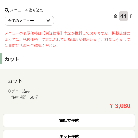
メニューを絞り込む
44
全
件
ヘアサロン
ネイルサロン
メニューの表示価格は【税込価格】表記を推奨しておりますが、掲載店舗に
よっては【税抜価格】で表記されている場合が御座います。料金つきまして
まつげサロン
は事前に店舗へご確認ください。
エステサロン
カット
リラクゼーションサロン
美容クリニック
カット
ヘアカタログ
◇ブロー込み
［施術時間：60 分］
ネイルカタログ
¥ 3,080
メンズカタログ
電話で予約
ネット
予約