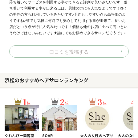
落ち着いてサービスを利用する事ができると評判が良いみたいです！落
ち着いて利用する事が出来る点は、男性の方にも人気なようです！多く
の男性の方も利用しているみたいです♪予約もしやすい点も高評価のよ
うですね♪誰でも気軽に何時でも安心して利用する事が出来て、良いお
店だという点が特に人気みたいです！価格も他のお店に比べて高いとい
うわけではないみたいです★誰にでもお勧めできるサロンだそうです♪
口コミを投稿する
浜松のおすすめヘアサロンランキング
1
2
3
4
位
位
位
ぐれんびー美容室
SOAR
大人の女性のヘアサ
大人の女性