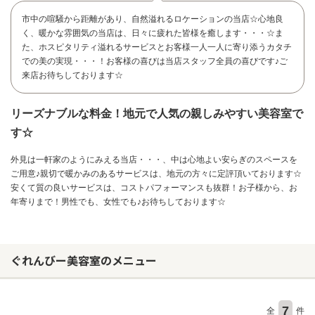
市中の喧騒から距離があり、自然溢れるロケーションの当店☆心地良
く、暖かな雰囲気の当店は、日々に疲れた皆様を癒します・・・☆ま
た、ホスピタリティ溢れるサービスとお客様一人一人に寄り添うカタチ
での美の実現・・・！お客様の喜びは当店スタッフ全員の喜びです♪ご
来店お待ちしております☆
リーズナブルな料金！地元で人気の親しみやすい美容室で
す☆
外見は一軒家のようにみえる当店・・・、中は心地よい安らぎのスペースを
ご用意♪親切で暖かみのあるサービスは、地元の方々に定評頂いております☆
安くて質の良いサービスは、コストパフォーマンスも抜群！お子様から、お
年寄りまで！男性でも、女性でも♪お待ちしております☆
お問い合わせ
ぐれんびー美容室のメニュー
7
全
件