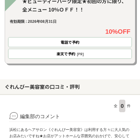
★ビューティーパーク限定★初回の方に限り、
全メニュー 10％ＯＦＦ！！
有効期限 : 2026年08月31日
10%OFF
電話で予約
楽天
で予約
[PR]
ぐれんびー美容室の口コミ・評判
0
全
件
編集部のコメント
浜松にあるヘアサロン《ぐれんびー美容室》は利用する方々に大人気の
お店みたいですね★お店がアットホームな雰囲気のおかげで、安心して