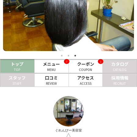
ヘアサロン
ネイルサロン
まつげサロン
エステサロン
リラクゼーションサロン
7
1
トップ
メニュー
クーポン
カタログ
TOP
MENU
COUPON
CATALOG
美容クリニック
スタッフ
口コミ
アクセス
採用情報
STAFF
REVIEW
ACCESS
RECRUIT
ヘアカタログ
ネイルカタログ
メンズカタログ
ぐれんびー美容室