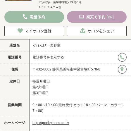
JR浜松駅・富塚中学校バス停3分
ＴＳＵＴＡＹＡ前
電話
予約
楽天
で予約
[PR]
マイサロン登録
サロンをシェア
店舗名
ぐれんびー美容室
電話番号
電話番号を表示する
住所
〒432-8002 静岡県浜松市中区富塚町578-8
定休日
毎週月曜日
第2火曜日
第3日曜日
営業時間
9：00～19：00(最終受付 カット18：30 パーマ・カラー1
7：00)
ホームページ
http://grenby.hamazo.tv