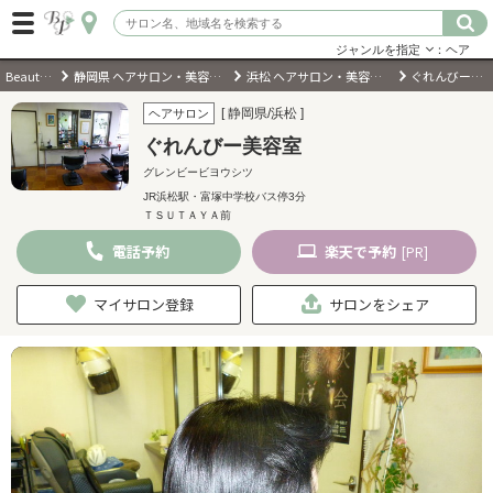
ジャンルを指定
：ヘア
BeautyPark
静岡県 ヘアサロン・美容室・美容院
浜松 ヘアサロン・美容室・美容院
ぐれんびー美容室
ログイン
[ 静岡県/浜松 ]
ヘアサロン
ぐれんびー美容室
会員登録
（無料）
グレンビービヨウシツ
JR浜松駅・富塚中学校バス停3分
ＴＳＵＴＡＹＡ前
キーワード検索
電話
予約
楽天
で予約
[PR]
ジャンルを選択
マイサロン登録
サロンをシェア
キーワードで検索
近くのサロンを探す
現在地から探す