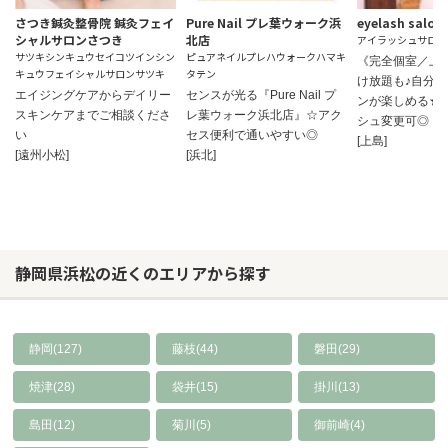
さつき鍼灸整骨院 鍼灸フェイ
Pure Nail プレ葉ウォーク浜
eyelash salon 
シャルサロンさつき
北店
アイラッシュサロン
サツキシンキュウセイコツインシン
ピュアネイルプレハウォークハマキ
《完全個室／上
キュウフェイシャルサロンサツキ
タテン
け放題も♪自分
エイジングケアからデイリー
センスが光る『Pure Nail プ
ンが楽しめる★
スキンケアまでご相談くださ
レ葉ウォーク浜北店』☆アク
シュ変更可◎
い
セス便利で通いやすい◎
[上島]
[遠州小松]
[浜北]
静岡県浜松の近くのエリアから探す
静岡(127)
藤枝(44)
磐田(29)
焼津(28)
袋井(15)
掛川(13)
島田(12)
菊川(5)
御前崎(4)