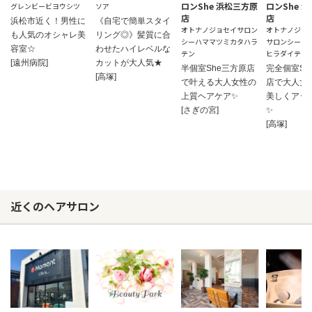
ロンShe 浜松三方原
ロンShe 
グレンビービヨウシツ
ソア
店
店
浜松市近く！男性に
《自宅で簡単スタイ
オトナノジョセイサロン
オトナノジョ
も人気のオシャレ美
リング◎》髪質に合
シーハママツミカタハラ
サロンシーハ
容室☆
わせたハイレベルな
テン
ヒラダイテン
[遠州病院]
カットが大人気★
半個室She三方原店
完全個室Sh
[高塚]
で叶える大人女性の
店で大人女
上質ヘアケア✨
美しくアッ
[さぎの宮]
✨
[高塚]
近くのヘアサロン