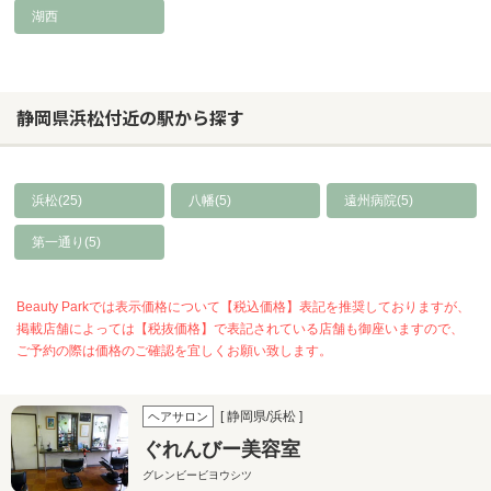
湖西
静岡県浜松付近の駅から探す
浜松(25)
八幡(5)
遠州病院(5)
第一通り(5)
Beauty Parkでは表示価格について【税込価格】表記を推奨しておりますが、
掲載店舗によっては【税抜価格】で表記されている店舗も御座いますので、
ご予約の際は価格のご確認を宜しくお願い致します。
[ 静岡県/浜松 ]
ヘアサロン
ぐれんびー美容室
グレンビービヨウシツ