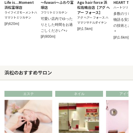
Life is...Moment
～fuwari～ふわり富
Agu hair force 浜
HEART TR
浜松富塚店
塚店
松佐鳴台店【アグ ヘ
ハートツリー
アー フォース】
ライフイズモーメントハ
フワリトミツカテン
多数のリピ
ママツトミツカテン
アグ ヘアー フォース ハ
可愛い店内でゆった
物語る安定
ママツサナルダイテン
[約620m]
りとした時間をお過
の技術とお
[約1.5km]
ごしください*+♪
＊
[約900m]
[約1.6km]
浜松のおすすめサロン
エステ
ネイル
アイラ