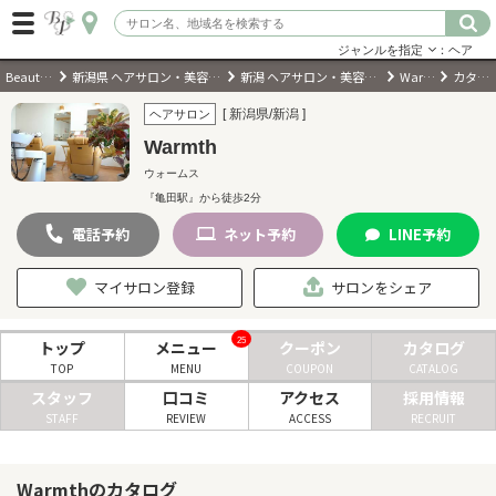
ジャンルを指定
：ヘア
BeautyPark
新潟県 ヘアサロン・美容室・美容院
新潟 ヘアサロン・美容室・美容院
Warmth
カタログ
ログイン
[ 新潟県/新潟 ]
ヘアサロン
Warmth
会員登録
（無料）
ウォームス
『亀田駅』から徒歩2分
キーワード検索
電話
予約
ネット
予約
LINE
予約
ジャンルを選択
マイサロン登録
サロンをシェア
キーワードで検索
25
トップ
メニュー
クーポン
カタログ
TOP
MENU
COUPON
CATALOG
スタッフ
口コミ
アクセス
採用情報
STAFF
REVIEW
ACCESS
RECRUIT
近くのサロンを探す
Warmthのカタログ
現在地から探す