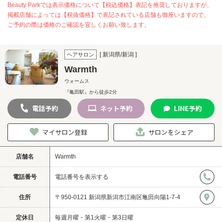
Beauty Parkでは表示価格について【税込価格】表記を推奨しておりますが、
掲載店舗によっては【税抜価格】で表記されている店舗も御座いますので、
ご予約の際は価格のご確認を宜しくお願い致します。
[ 新潟県/新潟 ]
ヘアサロン
Warmth
ウォームス
『亀田駅』から徒歩2分
電話
予約
ネット
予約
LINE
予約
マイサロン登録
サロンをシェア
店舗名
Warmth
電話番号
電話番号を表示する
住所
〒950-0121 新潟県新潟市江南区亀田向陽1-7-4
定休日
毎週月曜・第1火曜・第3日曜