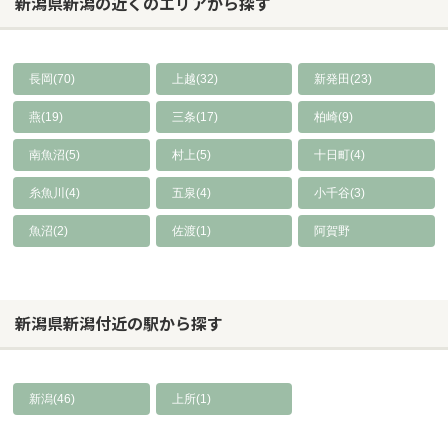
新潟県新潟の近くのエリアから探す
長岡(70)
上越(32)
新発田(23)
燕(19)
三条(17)
柏崎(9)
南魚沼(5)
村上(5)
十日町(4)
糸魚川(4)
五泉(4)
小千谷(3)
魚沼(2)
佐渡(1)
阿賀野
新潟県新潟付近の駅から探す
新潟(46)
上所(1)