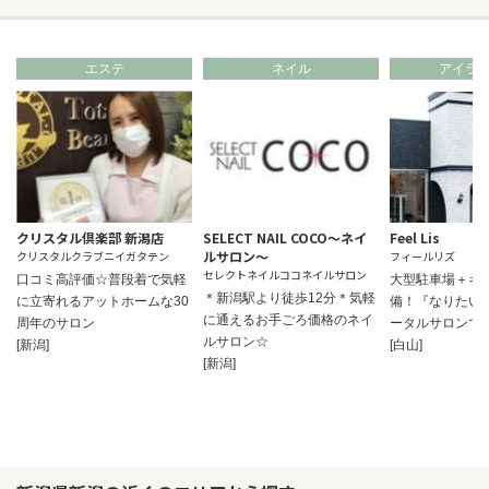
エステ
ネイル
アイラ
クリスタル倶楽部 新潟店
SELECT NAIL COCO～ネイ
Feel Lis
ルサロン～
クリスタルクラブニイガタテン
フィールリズ
セレクトネイルココネイルサロン
口コミ高評価☆普段着で気軽
大型駐車場＋キ
＊新潟駅より徒歩12分＊気軽
に立寄れるアットホームな30
備！『なりたい
に通えるお手ごろ価格のネイ
周年のサロン
ータルサロンで
ルサロン☆
[新潟]
[白山]
[新潟]