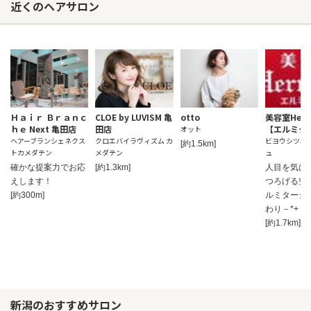
近くのヘアサロン
Ｈａｉｒ Ｂｒａｎｃ
CLOE by LUVISM 亀
otto
美容室Herm
ｈｅ Next 亀田店
田店
【エルミタ
オット
ヘアーブランシェネクス
クロエバイラヴィズム カ
ビヨウシツエ
[約1.5km]
トカメダテン
メダテン
ュ
確かな提案力でお応
[約1.3km]
人目を気に
えします！
つろげる空
[約300m]
ルミタージ
わり－*+゜
[約1.7km]
新潟のおすすめサロン