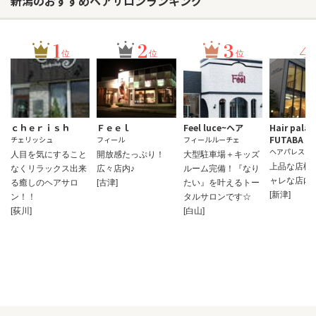
新潟のおすすめヘアサロンランキング
1
2
3
4
位
位
位
ｃｈｅｒｉｓｈ
Ｆｅｅｌ
Feel luce~ヘア
Hair palac
FUTABA
チェリッシュ
フィール
フィールルーチェ
ヘアパレスフ
人目を気にすること
開放感たっぷり！
大型駐車場＋キッズ
上品な店構
なくリラックス出来
広々店内♪
ルーム完備！『なり
ャレな店内
る癒しのヘアサロ
[古津]
たい』を叶えるトー
[新津]
ン！！
タルサロンです☆
[荻川]
[白山]
お問い合わせ