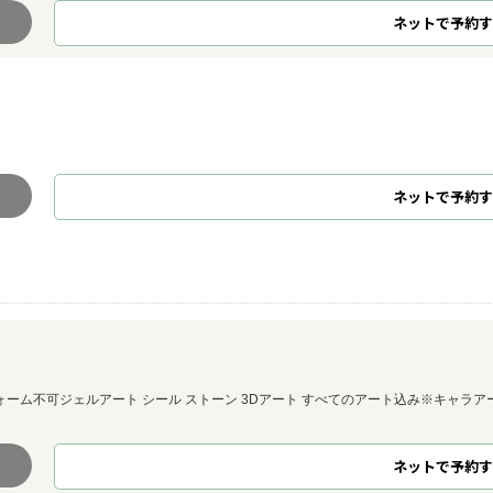
ネット
で
予約
す
ネット
で
予約
す
ーム不可ジェルアート シール ストーン 3Dアート すべてのアート込み※キャラア
ネット
で
予約
す