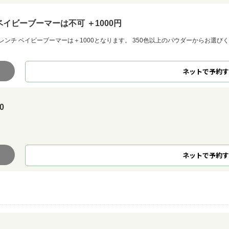
イビーブーマーは不可 ＋1000円
ンチ ベイビーブーマーは＋1000となります。 350色以上のパウダーからお選び
ネット
で
予約
す
0
ネット
で
予約
す