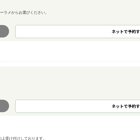
ターラメからお選びください。
ネット
で
予約
す
ネット
で
予約
す
認の上受け付けしております。