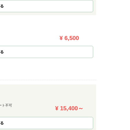
る
¥ 6,500
る
ート不可
¥ 15,400～
る