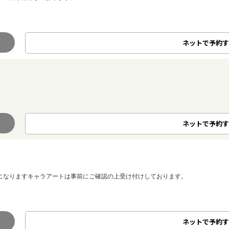
ネット
で
予約
す
ネット
で
予約
す
00円になりますキャラアートは事前にご確認の上受け付けしております。
ネット
で
予約
す