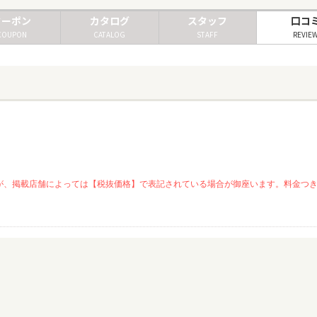
クーポン
カタログ
スタッフ
口コ
COUPON
CATALOG
STAFF
REVIE
が、掲載店舗によっては【税抜価格】で表記されている場合が御座います。料金つ