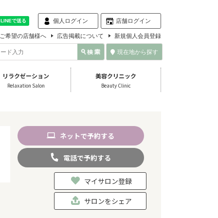
個人ログイン
店舗ログイン
ご希望の店舗様へ
広告掲載について
新規個人会員登録
現在地から探す
リラクゼーション
美容クリニック
Relaxation Salon
Beauty Clinic
ネット
で
予約
する
電話
で
予約
する
マイサロン登録
サロンをシェア