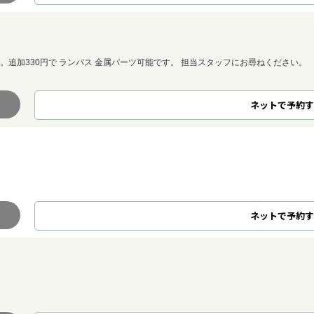
。追加330円で ランパス 金属パーツ可能です。 担当スタッフにお尋ねください。
ネット
で
予約
す
ネット
で
予約
す