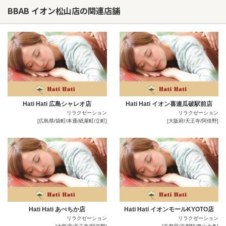
BBAB イオン松山店の関連店舗
Hati Hati 広島シャレオ店
Hati Hati イオン喜連瓜破駅前店
リラクゼーション
リラクゼーション
[広島県/袋町/本通/紙屋町/立町]
[大阪府/天王寺/阿倍野]
Hati Hati あべちか店
Hati Hati イオンモールKYOTO店
リラクゼーション
リラクゼーション