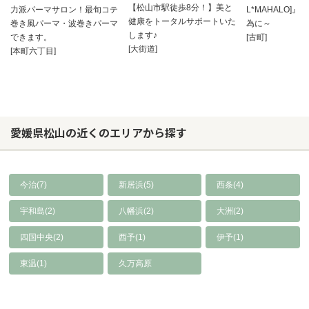
【松山市駅徒歩8分！】美と
力派パーマサロン！最旬コテ
L*MAHALO]
健康をトータルサポートいた
巻き風パーマ・波巻きパーマ
為に～
します♪
できます。
[古町]
[大街道]
[本町六丁目]
愛媛県松山の近くのエリアから探す
今治(7)
新居浜(5)
西条(4)
宇和島(2)
八幡浜(2)
大洲(2)
四国中央(2)
西予(1)
伊予(1)
東温(1)
久万高原