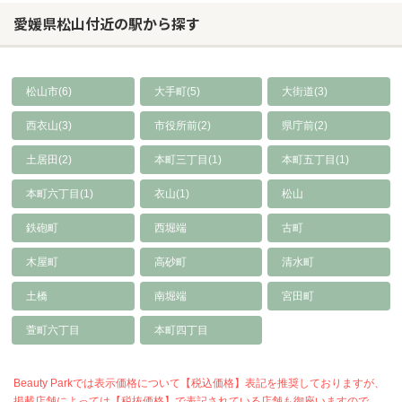
愛媛県松山付近の駅から探す
松山市(6)
大手町(5)
大街道(3)
西衣山(3)
市役所前(2)
県庁前(2)
土居田(2)
本町三丁目(1)
本町五丁目(1)
本町六丁目(1)
衣山(1)
松山
鉄砲町
西堀端
古町
木屋町
高砂町
清水町
土橋
南堀端
宮田町
萱町六丁目
本町四丁目
Beauty Parkでは表示価格について【税込価格】表記を推奨しておりますが、
掲載店舗によっては【税抜価格】で表記されている店舗も御座いますので、