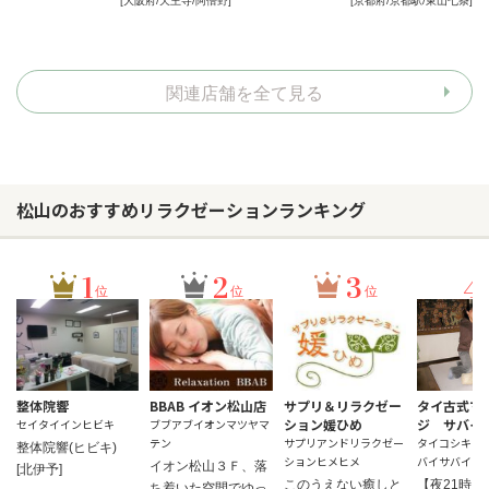
[大阪府/天王寺/阿倍野]
[京都府/京都駅/東山七条]
関連店舗を全て見る
松山のおすすめリラクゼーションランキング
1
2
3
4
位
位
位
整体院響
BBAB イオン松山店
サプリ＆リラクゼー
タイ古式マ
ション媛ひめ
ジ サバイ
セイタイインヒビキ
ブブアブイオンマツヤマ
テン
サプリアンドリラクゼー
タイコシキマ
整体院響(ヒビキ)
ションヒメヒメ
バイサバイ
イオン松山３Ｆ、落
[北伊予]
このうえない癒しと
【夜21時ま
ち着いた空間でゆっ