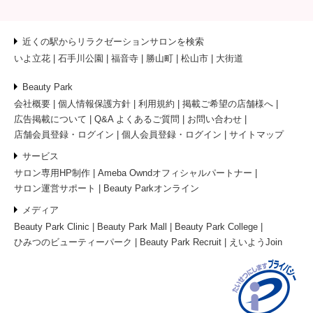
近くの駅からリラクゼーションサロンを検索
いよ立花
石手川公園
福音寺
勝山町
松山市
大街道
Beauty Park
会社概要
個人情報保護方針
利用規約
掲載ご希望の店舗様へ
広告掲載について
Q&A よくあるご質問
お問い合わせ
店舗会員登録・ログイン
個人会員登録・ログイン
サイトマップ
サービス
サロン専用HP制作
Ameba Owndオフィシャルパートナー
サロン運営サポート
Beauty Parkオンライン
メディア
Beauty Park Clinic
Beauty Park Mall
Beauty Park College
ひみつのビューティーパーク
Beauty Park Recruit
えいようJoin