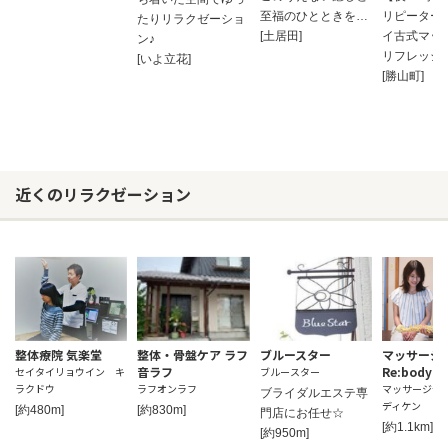
至福のひとときを…
リピーター
たりリラクゼーショ
[土居田]
イ古式マッ
ン♪
リフレッシ
[いよ立花]
[勝山町]
近くのリラクゼーション
整体療院 気楽堂
整体・骨盤ケア ラフ
ブルースター
マッサージ
音ラフ
Re:body k
セイタイリョウイン キ
ブルースター
ラクドウ
ラフオンラフ
マッサージセイ
ブライダルエステ専
ディケン
[約480m]
[約830m]
門店にお任せ☆
[約1.1km]
[約950m]