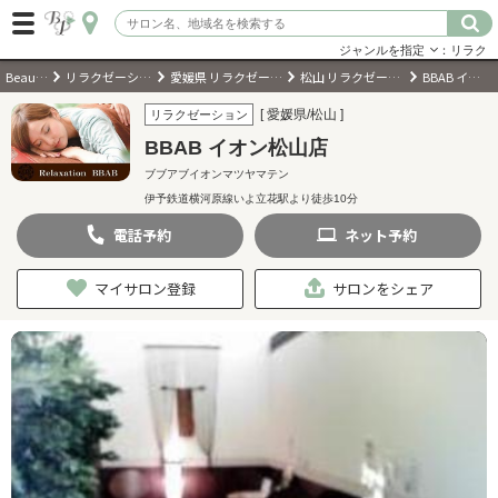
ジャンルを指定
：リラク
BeautyPark
リラクゼーションサロン
愛媛県 リラクゼーションサロン
松山 リラクゼーションサロン
BBAB イオン松山店
ログイン
[ 愛媛県/松山 ]
リラクゼーション
BBAB イオン松山店
会員登録
（無料）
ブブアブイオンマツヤマテン
伊予鉄道横河原線いよ立花駅より徒歩10分
キーワード検索
電話
予約
ネット
予約
ジャンルを選択
マイサロン登録
サロンをシェア
キーワードで検索
近くのサロンを探す
現在地から探す