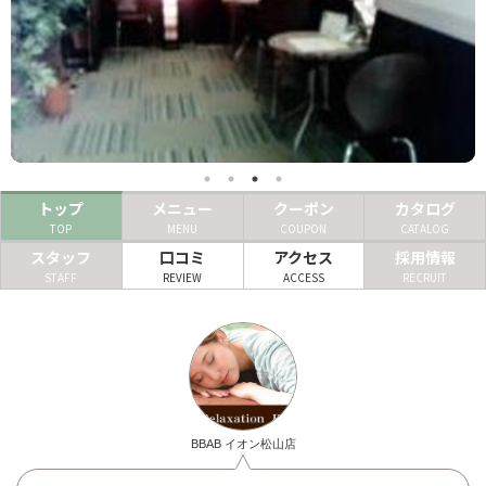
ヘアサロン
ネイルサロン
まつげサロン
エステサロン
トップ
メニュー
クーポン
カタログ
リラクゼーションサロン
TOP
MENU
COUPON
CATALOG
美容クリニック
スタッフ
口コミ
アクセス
採用情報
STAFF
REVIEW
ACCESS
RECRUIT
ヘアカタログ
ネイルカタログ
メンズカタログ
BBAB イオン松山店