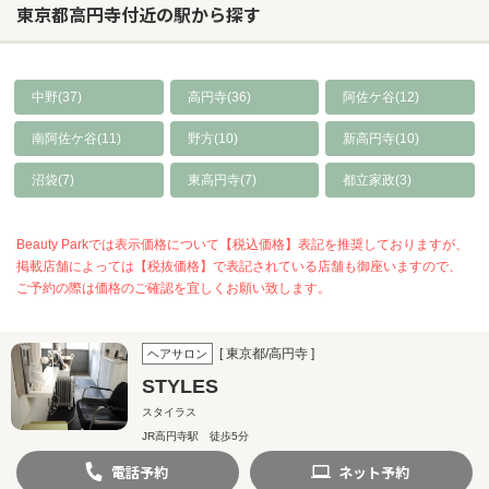
東京都高円寺付近の駅から探す
中野(37)
高円寺(36)
阿佐ケ谷(12)
南阿佐ケ谷(11)
野方(10)
新高円寺(10)
沼袋(7)
東高円寺(7)
都立家政(3)
Beauty Parkでは表示価格について【税込価格】表記を推奨しておりますが、
掲載店舗によっては【税抜価格】で表記されている店舗も御座いますので、
ご予約の際は価格のご確認を宜しくお願い致します。
[ 東京都/高円寺 ]
ヘアサロン
STYLES
スタイラス
JR高円寺駅 徒歩5分
電話
予約
ネット
予約