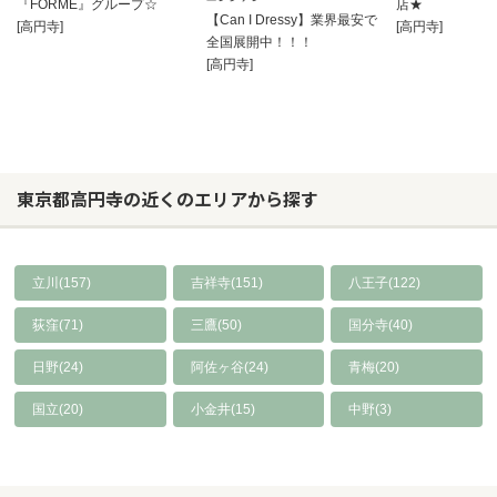
『FORME』グループ☆
店★
【Can I Dressy】業界最安で
[高円寺]
[高円寺]
全国展開中！！！
[高円寺]
東京都高円寺の近くのエリアから探す
立川(157)
吉祥寺(151)
八王子(122)
荻窪(71)
三鷹(50)
国分寺(40)
日野(24)
阿佐ヶ谷(24)
青梅(20)
国立(20)
小金井(15)
中野(3)