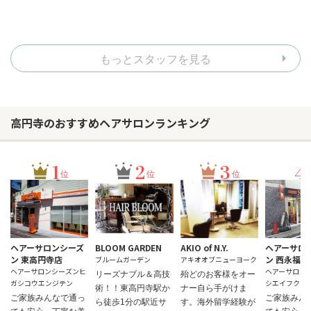
もっとスタッフを見る
高円寺のおすすめヘアサロンランキング
1
2
3
4
位
位
位
ヘアーサロンシーズ
BLOOM GARDEN
AKIO of N.Y.
ヘアーサロ
ン 東高円寺店
ン 西永福店
ブルームガーデン
アキオオブニューヨーク
ヘアーサロンシーズンヒ
ヘアーサロン
リーズナブル＆高技
殆どのお客様をオー
ガシコウエンジテン
シエイフクテ
術！！東高円寺駅か
ナー自ら手がけま
ご家族みんなで通っ
ご家族みん
ら徒歩1分の駅近サ
す。海外留学経験が