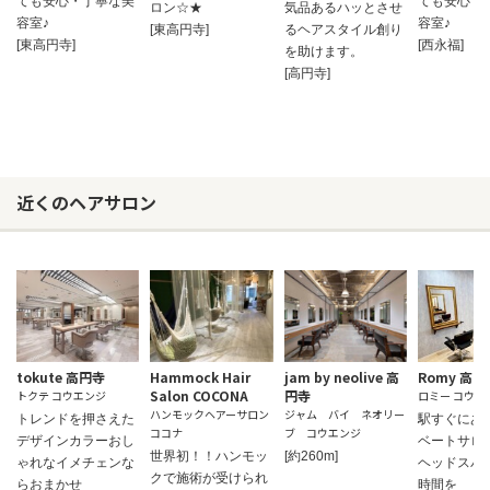
ても安心・丁寧な美
ても安心・
ロン☆★
気品あるハッとさせ
容室♪
容室♪
[東高円寺]
るヘアスタイル創り
[東高円寺]
[西永福]
を助けます。
[高円寺]
近くのヘアサロン
tokute 高円寺
Hammock Hair
jam by neolive 高
Romy 高円
Salon COCONA
円寺
トクテ コウエンジ
ロミー コウエ
ハンモックヘアーサロン
ジャム バイ ネオリー
トレンドを押さえた
駅すぐにあ
ココナ
ブ コウエンジ
デザインカラーおし
ベートサロ
世界初！！ハンモッ
[約260m]
ゃれなイメチェンな
ヘッドスパ
クで施術が受けられ
らおまかせ
時間を