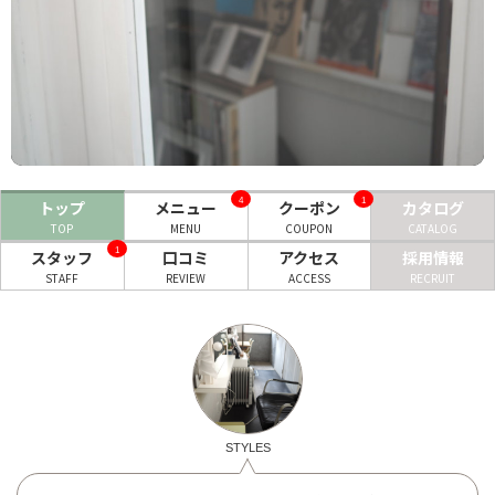
ヘアサロン
ネイルサロン
まつげサロン
エステサロン
4
1
トップ
メニュー
クーポン
カタログ
リラクゼーションサロン
TOP
MENU
COUPON
CATALOG
1
美容クリニック
スタッフ
口コミ
アクセス
採用情報
STAFF
REVIEW
ACCESS
RECRUIT
ヘアカタログ
ネイルカタログ
メンズカタログ
STYLES