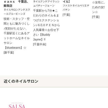
ｅａｎｓ 千葉店、
イル】
ネイルアンドアイラッシ
☆女性によ
蘇我店
ュバディージェーン
ファストネイルペリエチ
ための女性
ネイルサロンアンドスク
バテン
千葉駅から7分★こ
ン☆
ールブルービーンズ
[千葉]
だわりのネイル＆ま
[千葉]
技術・スタッフ・空
つげエクステンショ
間ともに魅力づくし
ン♪６/1ＯＰＥＮから
♪笑顔がたえない、
人気爆発☆お任せ下
千葉駅近くにあるア
さい【Buddy
ットホームなネイル
Jayne】!!
サロン
[千葉中央]
【bluebeans】☆
[新千葉]
近くのネイルサロン