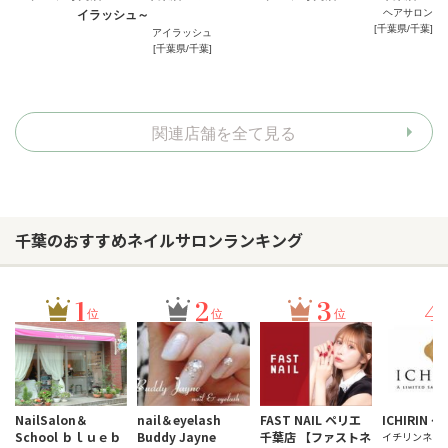
ヘアサロン
イラッシュ～
[千葉県/千葉]
アイラッシュ
[千葉県/千葉]
関連店舗を全て見る
千葉のおすすめネイルサロンランキング
1
2
3
4
位
位
位
NailSalon＆
nail＆eyelash
FAST NAIL ペリエ
ICHIRIN
School ｂｌｕｅｂ
Buddy Jayne
千葉店 【ファストネ
イチリンネイ