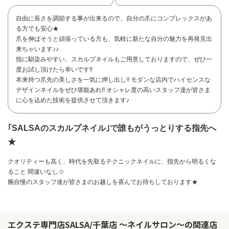
自由に長さを調節する事が出来るので、自分の爪にコンプレックスがあ
る方でも安心★
爪を伸ばそうと頑張っている方も、気軽に新たな自分の魅力を再発見出
来ちゃいます♪♪
指に馴染みやすい、スカルプネイルもご用意しておりますので、ぜひ一
度お試し頂けたら幸いです!!
本来持つ爪先の美しさを一気に押し出し!! モダンな店内でハイセンスな
デザインネイルをぜひ堪能あれ!! オシャレ度の高いスタッフ達が皆さま
に心を込めた技術を提供させて頂きます♪
｢SALSAのスカルプネイル｣で誰もがうっとりする指先へ
★
クオリティーも高く、時代を先取るテクニックネイルに、指先から明るくな
ること 間違いなし☆
お問い合わせ
腕自慢のスタッフ達が皆さまのお越しを喜んでお待ちしております★
エクステ専門店SALSA/千葉店 ～ネイルサロン～の関連店