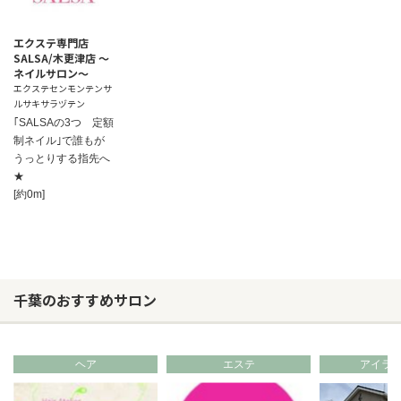
エクステ専門店
SALSA/木更津店 ～
ネイルサロン～
エクステセンモンテンサ
ルサキサラヅテン
｢SALSAの3つ 定額
制ネイル｣で誰もが
うっとりする指先へ
★
[約0m]
千葉のおすすめサロン
ヘア
エステ
アイラ