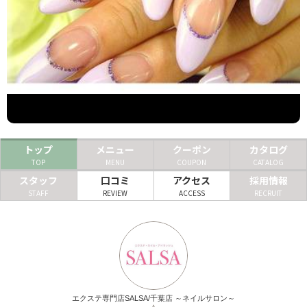
ヘアサロン
ネイルサロン
まつげサロン
エステサロン
リラクゼーションサロン
トップ
メニュー
クーポン
カタログ
美容クリニック
TOP
MENU
COUPON
CATALOG
スタッフ
口コミ
アクセス
採用情報
STAFF
REVIEW
ACCESS
RECRUIT
ヘアカタログ
ネイルカタログ
メンズカタログ
エクステ専門店SALSA/千葉店 ～ネイルサロン～