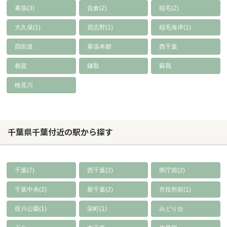
幕張(3)
佐倉(2)
稲毛(2)
大久保(1)
習志野(1)
稲毛海岸(1)
四街道
幕張本郷
西千葉
都賀
鎌取
蘇我
検見川
千葉県千葉付近の駅から探す
千葉(7)
西千葉(2)
県庁前(2)
千葉中央(2)
新千葉(2)
市役所前(1)
葭川公園(1)
栄町(1)
みどり台