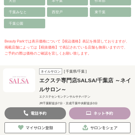
天台
本千葉
作草部
千葉みなと
西登戸
東千葉
千葉公園
Beauty Parkでは表示価格について【税込価格】表記を推奨しておりますが、
掲載店舗によっては【税抜価格】で表記されている店舗も御座いますので、
ご予約の際は価格のご確認を宜しくお願い致します。
[ 千葉県/千葉 ]
ネイルサロン
エクステ専門店SALSA/千葉店 ～ネイ
ルサロン～
エクステセンモンテンサルサチバテン
JR千葉駅徒歩7分・京成千葉中央駅徒歩3分
電話
予約
ネット
予約
マイサロン登録
サロンをシェア