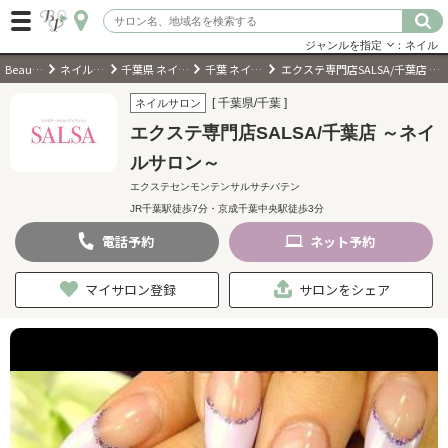
ジャンルを指定
：ネイル
BeautyPark
ネイルサロン
千葉県 ネイルサロン
千葉 ネイルサロン
エクステ専門店SALSA/千葉店 ～ネイルサロン～
ログイン
[ 千葉県/千葉 ]
ネイルサロン
エクステ専門店SALSA/千葉店 ～ネイ
会員登録
（無料）
ルサロン～
エクステセンモンテンサルサチバテン
キーワード検索
JR千葉駅徒歩7分・京成千葉中央駅徒歩3分
ジャンルを選択
電話
予約
ネット
予約
マイサロン登録
サロンをシェア
キーワードで検索
近くのサロンを探す
現在地から探す