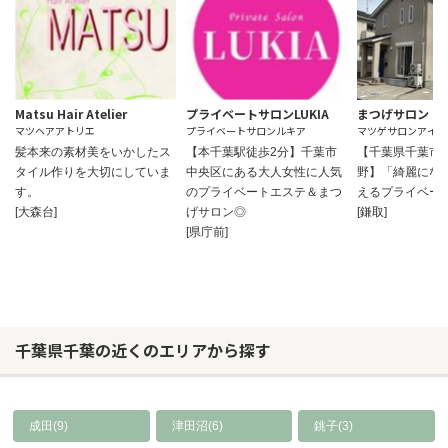
Matsu Hair Atelier
プライベートサロンLUKIA
まつげサロン ア
マツヘアアトリエ
プライベートサロンルキア
マツゲサロンアイビ
髪本来の素材美をいかしたス
【本千葉駅徒歩2分】千葉市
【千葉県千葉市
タイル作りを大切にしていま
中央区にある大人女性に人気
野】「綺麗にな
す。
のプライベートエステ＆まつ
えるプライベー
[大森台]
げサロン◎
[鎌取]
[県庁前]
千葉県千葉の近くのエリアから探す
成田(9)
津田沼(6)
銚子(3)