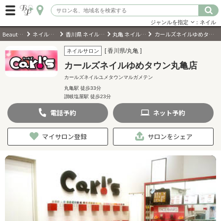
ジャンルを指定
：ネイル
BeautyPark
ネイルサロン
香川県 ネイルサロン
丸亀 ネイルサロン
カールズネイルゆめタウン丸亀店
ログイン
[ 香川県/丸亀 ]
ネイルサロン
カールズネイルゆめタウン丸亀店
会員登録
（無料）
カールズネイルユメタウンマルガメテン
丸亀駅 徒歩33分
讃岐塩屋駅 徒歩23分‎
キーワード検索
電話
予約
ネット
予約
ジャンルを選択
マイサロン登録
サロンをシェア
キーワードで検索
近くのサロンを探す
現在地から探す