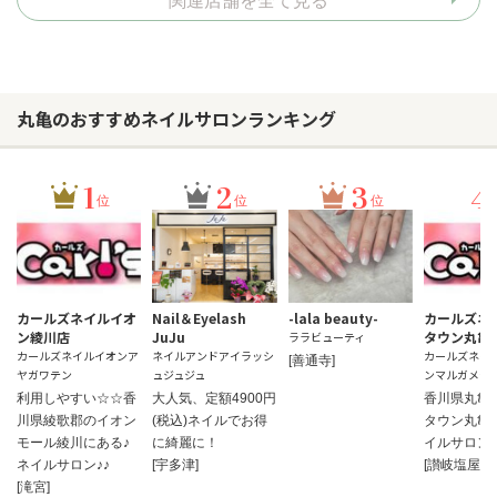
関連店舗を全て見る
丸亀のおすすめネイルサロンランキング
1
2
3
4
位
位
位
カールズネイルイオ
Nail＆Eyelash
-lala beauty-
カールズネ
ン綾川店
JuJu
タウン丸亀
ララビューティ
カールズネイルイオンア
ネイルアンドアイラッシ
カールズネイ
[善通寺]
ヤガワテン
ュジュジュ
ンマルガメテ
利用しやすい☆☆香
大人気、定額4900円
香川県丸亀
川県綾歌郡のイオン
(税込)ネイルでお得
タウン丸亀
モール綾川にある♪
に綺麗に！
イルサロン♪
ネイルサロン♪♪
[宇多津]
[讃岐塩屋]
[滝宮]