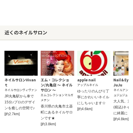
近くのネイルサロン
ネイルサロンVivan
エム・コレクショ
apple nail
Nail＆Eyel
ｔ
ン/丸亀店 ～ ネイル
JuJu
アップルネイル
サロン ～
ネイルサロンヴィヴァン
ネイルアンド
ゆったりのんびり丁
エムコレクションマルガ
ュジュジュ
JR丸亀駅から車で
寧にかわいいネイル
メテン
大人気、定額
15分♪プロのデザイ
にしちゃいます☆
香川県の丸亀市土器
(税込)ネイ
ンを癒しの空間で♪
[約4.6km]
町にあるネイルサロ
に綺麗に！
[約2.7km]
ンです★
[約4.8km]
[約3.8km]