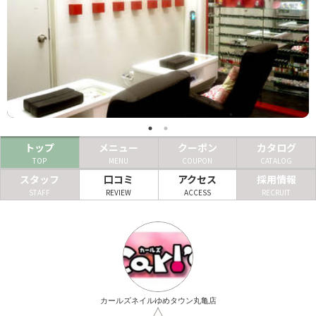
ヘアサロン
ネイルサロン
まつげサロン
エステサロン
リラクゼーションサロン
トップ
メニュー
クーポン
カタログ
TOP
MENU
COUPON
CATALOG
美容クリニック
スタッフ
口コミ
アクセス
採用情報
STAFF
REVIEW
ACCESS
RECRUIT
ヘアカタログ
ネイルカタログ
メンズカタログ
カールズネイルゆめタウン丸亀店