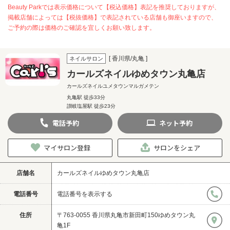
Beauty Parkでは表示価格について【税込価格】表記を推奨しておりますが、
掲載店舗によっては【税抜価格】で表記されている店舗も御座いますので、
ご予約の際は価格のご確認を宜しくお願い致します。
[ 香川県/丸亀 ]
ネイルサロン
カールズネイルゆめタウン丸亀店
カールズネイルユメタウンマルガメテン
丸亀駅 徒歩33分
讃岐塩屋駅 徒歩23分‎
電話
予約
ネット
予約
マイサロン登録
サロンをシェア
店舗名
カールズネイルゆめタウン丸亀店
電話番号
電話番号を表示する
住所
〒763-0055 香川県丸亀市新田町150ゆめタウン丸
亀1F