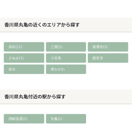
香川県丸亀の近くのエリアから探す
高松(11)
三豊(1)
善通寺(1)
さぬき(1)
小豆島
観音寺
坂出
東かがわ
香川県丸亀付近の駅から探す
讃岐塩屋(1)
丸亀(1)