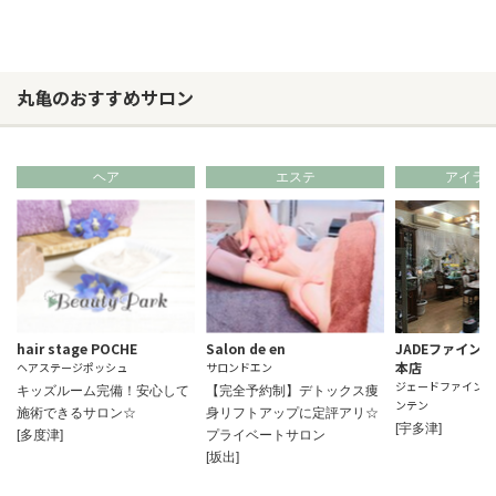
丸亀のおすすめサロン
ヘア
エステ
アイラ
hair stage POCHE
Salon de en
JADEファイン
本店
ヘアステージポッシュ
サロンドエン
ジェードファインパ
キッズルーム完備！安心して
【完全予約制】デトックス痩
ンテン
施術できるサロン☆
身リフトアップに定評アリ☆
[宇多津]
[多度津]
プライベートサロン
[坂出]