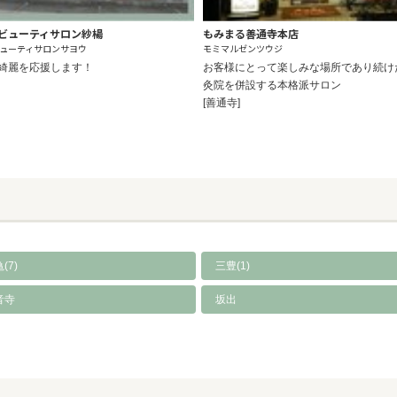
ビューティサロン紗楊
もみまる善通寺本店
ューティサロンサヨウ
モミマルゼンツウジ
綺麗を応援します！
お客様にとって楽しみな場所であり続け
灸院を併設する本格派サロン
[善通寺]
(7)
三豊(1)
音寺
坂出