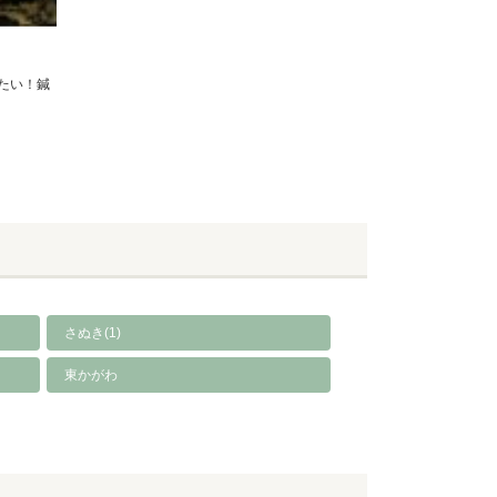
たい！鍼
さぬき(1)
東かがわ