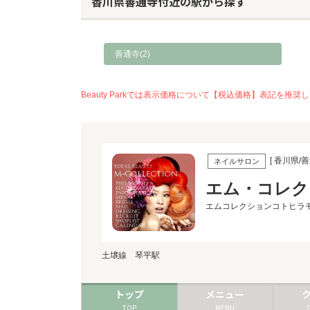
香川県善通寺付近の駅から探す
善通寺(2)
Beauty Parkでは表示価格について【税込価格】表記
[ 香川県/善
ネイルサロン
エム・コレク
エムコレクションコトヒラ
土壌線 琴平駅
トップ
メニュー
TOP
MENU