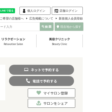
個人ログイン
店舗ログイン
ご希望の店舗様へ
広告掲載について
新規個人会員登録
現在地から探す
リラクゼーション
美容クリニック
Relaxation Salon
Beauty Clinic
ネット
で
予約
する
電話
で
予約
する
マイサロン登録
サロンをシェア