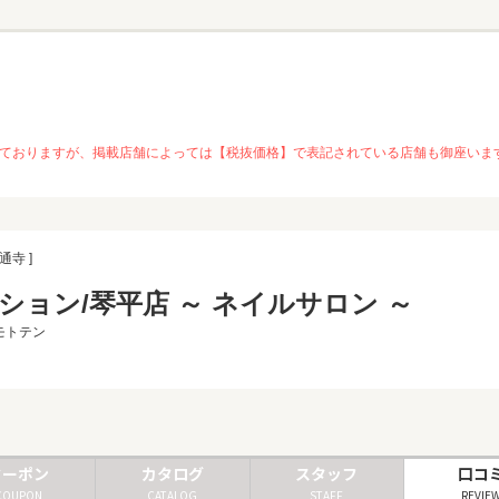
を推奨しておりますが、掲載店舗によっては【税抜価格】で表記されている店舗も御座
通寺 ]
ション/琴平店 ～ ネイルサロン ～
モトテン
クーポン
カタログ
スタッフ
口コ
COUPON
CATALOG
STAFF
REVIE