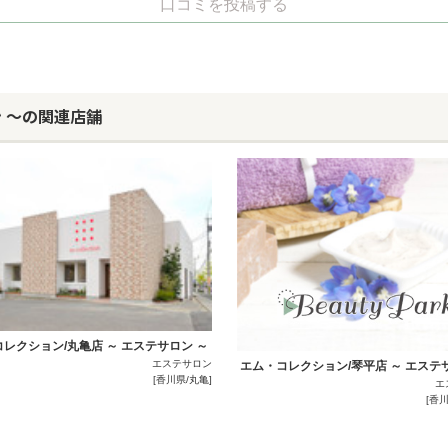
口コミを投稿する
ン ～の関連店舗
レクション/丸亀店 ～ エステサロン ～
エステサロン
エム・コレクション/琴平店 ～ エステ
[香川県/丸亀]
エ
[香