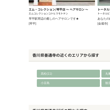
エム・コレクション/琴平店 ～ ヘアサロン ～
トータル
エムコレクションコトヒラモトテン
トータルビ
琴平駅周辺の癒しのヘアサロンです★
あなたの
[琴平]
[金蔵寺]
香川県善通寺の近くのエリアから探す
高松(11)
丸亀
小豆島
観