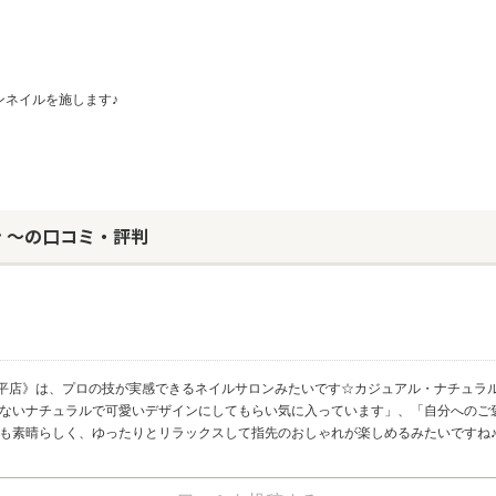
ンネイルを施します♪
ン ～の口コミ・評判
琴平店》は、プロの技が実感できるネイルサロンみたいです☆カジュアル・ナチュラ
えないナチュラルで可愛いデザインにしてもらい気に入っています」、「自分へのご
も素晴らしく、ゆったりとリラックスして指先のおしゃれが楽しめるみたいですね