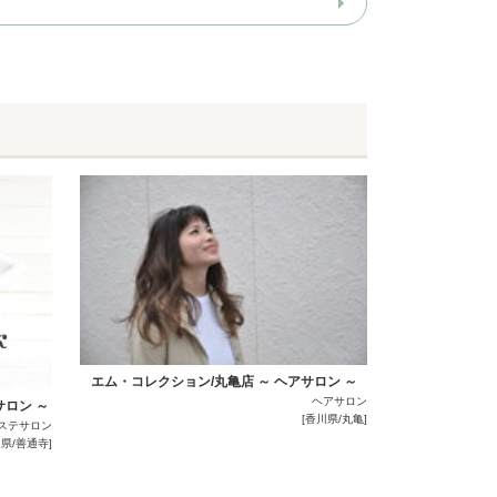
エム・コレクション/丸亀店 ～ ヘアサロン ～
ヘアサロン
サロン ～
[香川県/丸亀]
ステサロン
川県/善通寺]