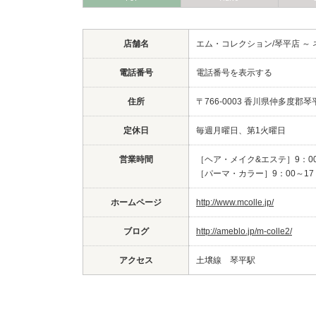
店舗名
エム・コレクション/琴平店 ～ 
電話番号
電話番号を表示する
住所
〒766-0003 香川県仲多度郡琴平
定休日
毎週月曜日、第1火曜日
営業時間
［ヘア・メイク&エステ］9：00
［パーマ・カラー］9：00～17
ホームページ
http://www.mcolle.jp/
ブログ
http://ameblo.jp/m-colle2/
アクセス
土壌線 琴平駅