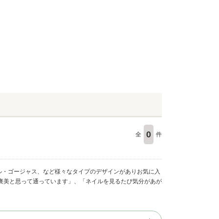
0
全
件
ル・ゴージャス、など様々なタイプのデザインがありお気に入
褒美と思って通っています」、「ネイルを見るたび気分があが
♪