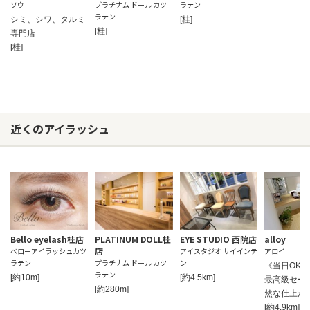
ソウ
プラチナム ドール カツ
ラテン
ラテン
シミ、シワ、タルミ
[桂]
[桂]
専門店
[桂]
近くのアイラッシュ
Bello eyelash桂店
PLATINUM DOLL桂
EYE STUDIO 西院店
alloy
店
ベローアイラッシュカツ
アイスタジオ サイインテ
アロイ
ラテン
プラチナム ドール カツ
ン
《当日OK
ラテン
[約10m]
[約4.5km]
最高級セー
[約280m]
然な仕上が
[約4.9km]