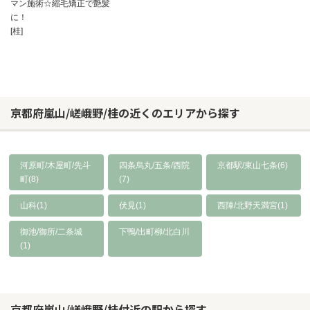
マン施術☆縮毛矯正で艶髪
に！
[桂]
京都府嵐山/嵯峨野/桂の近くのエリアから探す
河原町/木屋町/先斗
四条烏丸/五条/西院
京都駅/東山七条(6)
町(8)
(7)
山科(1)
伏見(1)
西陣/北野天満宮(1)
御池/御所/二条城
下鴨/出町柳/北白川
(1)
京都府嵐山/嵯峨野/桂付近の駅から探す