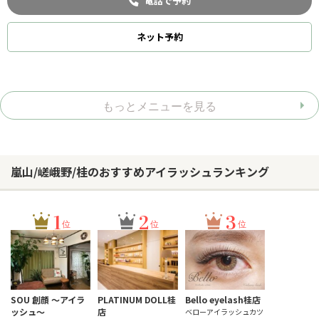
電話で予約
ネット
予約
もっとメニューを見る
嵐山/嵯峨野/桂のおすすめアイラッシュランキング
1
2
3
位
位
位
SOU 創顔 ～アイラ
PLATINUM DOLL桂
Bello eyelash桂店
ッシュ～
店
ベローアイラッシュカツ