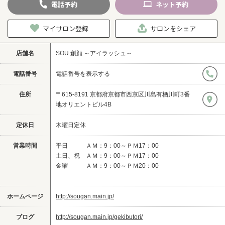
電話
予約
ネット
予約
マイサロン登録
サロンをシェア
店舗名
SOU 創顔 ～アイラッシュ～
電話番号
電話番号を表示する
住所
〒615-8191 京都府京都市西京区川島有栖川町3番
地オリエントビル4B
定休日
木曜日定休
営業時間
平日 ＡＭ：9：00～ＰＭ17：00
土日、祝 ＡＭ：9：00～ＰＭ17：00
金曜 ＡＭ：9：00～ＰＭ20：00
ホームページ
http://sougan.main.jp/
ブログ
http://sougan.main.jp/gekibutori/