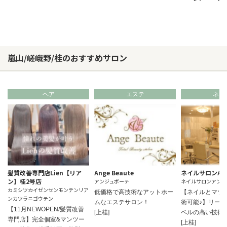
嵐山/嵯峨野/桂のおすすめサロン
ヘア
エステ
ネイ
髪質改善専門店Lien【リア
Ange Beaute
ネイルサロンAn
ン】桂2号店
アンジュボーテ
ネイルサロンアンジ
カミシツカイゼンセンモンテンリア
低価格で高技術なアットホー
【ネイルとマツ
ンカツラニゴウテン
ムなエステサロン！
術可能♪】リー
【11月NEWOPEN/髪質改善
[上桂]
ベルの高い技術
専門店】完全個室&マンツー
[上桂]