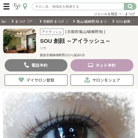
ジャンルを指定
：まつげ
BeautyPark
まつげ（アイラッシュ）サロン
京都府 まつげ（アイラッシュ）サロン
嵐山/嵯峨野/桂 まつげ（アイラッシュ）サロン
SOU 創顔 ～アイラッシュ～
ログイン
[ 京都府/嵐山/嵯峨野/桂 ]
アイラッシュ
SOU 創顔 ～アイラッシュ～
会員登録
（無料）
ソウ
阪急京都線桂駅西口から徒歩1分
キーワード検索
電話
予約
ネット
予約
ジャンルを選択
マイサロン登録
サロンをシェア
キーワードで検索
近くのサロンを探す
現在地から探す