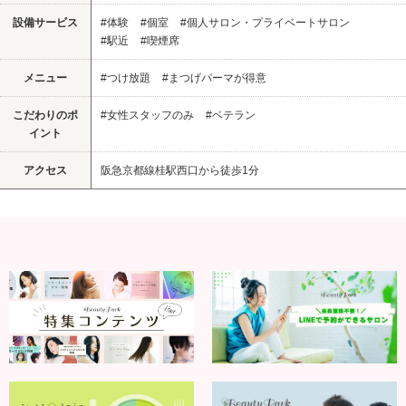
設備サービス
#体験
#個室
#個人サロン・プライベートサロン
#駅近
#喫煙席
メニュー
#つけ放題
#まつげパーマが得意
こだわりのポ
#女性スタッフのみ
#ベテラン
イント
アクセス
阪急京都線桂駅西口から徒歩1分