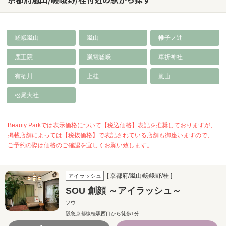
嵯峨嵐山
嵐山
帷子ノ辻
鹿王院
嵐電嵯峨
車折神社
有栖川
上桂
嵐山
松尾大社
Beauty Parkでは表示価格について【税込価格】表記を推奨しておりますが、
掲載店舗によっては【税抜価格】で表記されている店舗も御座いますので、
ご予約の際は価格のご確認を宜しくお願い致します。
[ 京都府/嵐山/嵯峨野/桂 ]
アイラッシュ
SOU 創顔 ～アイラッシュ～
ソウ
阪急京都線桂駅西口から徒歩1分