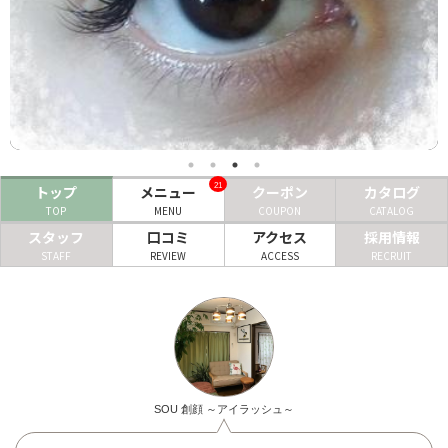
ヘアサロン
ネイルサロン
まつげサロン
エステサロン
21
トップ
メニュー
クーポン
カタログ
リラクゼーションサロン
TOP
MENU
COUPON
CATALOG
美容クリニック
スタッフ
口コミ
アクセス
採用情報
STAFF
REVIEW
ACCESS
RECRUIT
ヘアカタログ
ネイルカタログ
メンズカタログ
SOU 創顔 ～アイラッシュ～