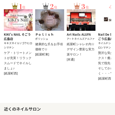
1
2
3
4
位
位
位
KIKI's NAIL そごう
Ｐｏｌｉｓｈ
Art Nails ALUFA
Nail De SI
広島店
ごう広島店
ポリッシュ
アートネイルズアルファ
キキズネイルソゴウヒロ
ネイルドシレ
健康的な爪をお手頃
紙屋町シャレオ内☆
シマテン
ロシマテン
価格で☆
デザイン豊富な実力
ケア・トリートメン
贅沢な気分
[紙屋町東]
派サロン！
トが充実！リラック
クス！癒さ
[本通]
スムードでネイルし
気で指先も
ましょ♪
そしてかわ
[紙屋町西]
く・・・*
[紙屋町西]
近くのネイルサロン