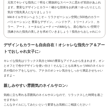
元気でキレイな指先に！明るく開放的なスペースに思わず笑顔があふれ
ます。豊富なデザインとカラー！確かな技術をお約束！ゆったりとした
気分で指先美人になりましょう☆
kikiネイルサロンへようこそ～ リラクゼーション空間に500色のカラー
バリエーションと 豊富なデザイン。 ハンドケア、トリートメント、カ
ラー、アート、トータルビューティーのkikiなら、居心地のいい空間で
洗練された指先の美しさを求めていきましょう！指先からおしゃれに☆
デザインもカラーも自由自在！オシャレな指先ケア＆アー
トでおしゃれ女子に♪
キレイな指先はリラックス気分とkikiの豊富なアイテムから生まれます。オン
とオフとで色やデザインを使い分け！そんなことも出来ちゃうkikiのネイル☆
爪や指のケアをしながら、アナタのオシャレ気分をしっかり満足させちゃい
ますよ～
親しみやすい雰囲気のネイルサロン♪
お問い合わせ
気軽に立ち寄れる雰囲気のネイルサロンなので、リラックスした時間を過ご
せますね☆
こんなネイルにしてみたいという要望もお気軽にご相談ください！