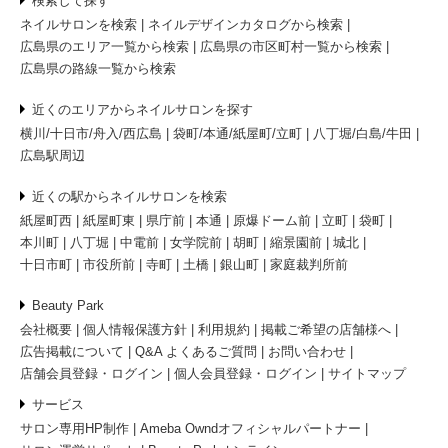
検索して探す
ネイルサロンを検索
ネイルデザインカタログから検索
広島県のエリア一覧から検索
広島県の市区町村一覧から検索
広島県の路線一覧から検索
近くのエリアからネイルサロンを探す
横川/十日市/舟入/西広島
袋町/本通/紙屋町/立町
八丁堀/白島/牛田
広島駅周辺
近くの駅からネイルサロンを検索
紙屋町西
紙屋町東
県庁前
本通
原爆ドーム前
立町
袋町
本川町
八丁堀
中電前
女学院前
胡町
縮景園前
城北
十日市町
市役所前
寺町
土橋
銀山町
家庭裁判所前
Beauty Park
会社概要
個人情報保護方針
利用規約
掲載ご希望の店舗様へ
広告掲載について
Q&A よくあるご質問
お問い合わせ
店舗会員登録・ログイン
個人会員登録・ログイン
サイトマップ
サービス
サロン専用HP制作
Ameba Owndオフィシャルパートナー