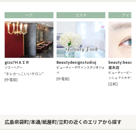
ヘア
エステ
アイラ
gizu?ＨＡＩＲ
Beautydesignstudioj
beauty:beast f
並木店
ジズーヘアー
ビューティーデザインスタジオジェ
イ
ビューティービース
“キレかっこいいサロン”
ッシュ ナミキテン
[中電前]
[中電前]
[立町]
広島県袋町/本通/紙屋町/立町の近くのエリアから探す