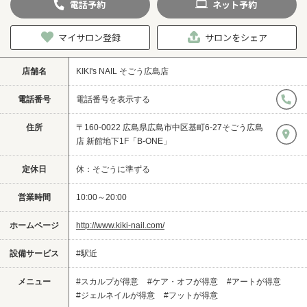
電話
予約
ネット
予約
マイサロン登録
サロンをシェア
店舗名
KIKI's NAIL そごう広島店
電話番号
電話番号を表示する
住所
〒160-0022 広島県広島市中区基町6-27そごう広島
店 新館地下1F「B-ONE」
定休日
休：そごうに準ずる
営業時間
10:00～20:00
ホームページ
http://www.kiki-nail.com/
設備サービス
#駅近
メニュー
#スカルプが得意
#ケア・オフが得意
#アートが得意
#ジェルネイルが得意
#フットが得意