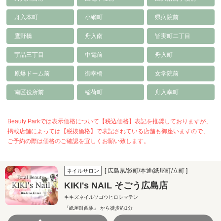
舟入本町
小網町
県病院前
鷹野橋
舟入南
皆実町二丁目
宇品三丁目
中電前
舟入町
原爆ドーム前
御幸橋
女学院前
南区役所前
稲荷町
舟入幸町
Beauty Parkでは表示価格について【税込価格】表記を推奨しておりますが、
掲載店舗によっては【税抜価格】で表記されている店舗も御座いますので、
ご予約の際は価格のご確認を宜しくお願い致します。
[ 広島県/袋町/本通/紙屋町/立町 ]
ネイルサロン
KIKI's NAIL そごう広島店
キキズネイルソゴウヒロシマテン
『紙屋町西駅』 から徒歩約1分