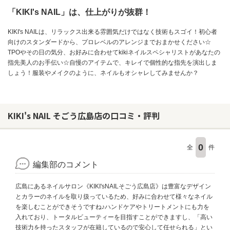
「KIKI's NAIL」は、仕上がりが抜群！
KIKI's NAILは、リラックス出来る雰囲気だけではなく技術もスゴイ！初心者
向けのスタンダードから、プロレベルのアレンジまでおまかせください☆
TPOやその日の気分、お好みに合わせてkikiネイルスペシャリストがあなたの
指先美人のお手伝い☆自慢のアイテムで、キレイで個性的な指先を演出しま
しょう！服装やメイクのように、ネイルもオシャレしてみませんか？
KIKI's NAIL そごう広島店の口コミ・評判
0
全
件
編集部のコメント
広島にあるネイルサロン《KIKI'sNAILそごう広島店》は豊富なデザイン
とカラーのネイルを取り扱っているため、好みに合わせて様々なネイル
を楽しむことができそうですね♪ハンドケアやトリートメントにも力を
入れており、トータルビューティーを目指すことができますし、「高い
技術力を持ったスタッフが在籍しているので安心して任せられる」とい