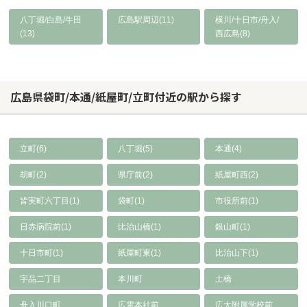
八丁堀/白島/牛田
広島駅周辺(11)
横川/十日市/舟入/
(13)
西広島(8)
広島県袋町/本通/紙屋町/立町付近の駅から探す
立町(6)
八丁堀(5)
本通(4)
胡町(2)
県庁前(2)
紙屋町西(2)
皆実町六丁目(1)
袋町(1)
市役所前(1)
日赤病院前(1)
比治山橋(1)
銀山町(1)
十日市町(1)
紙屋町東(1)
比治山下(1)
宇品二丁目
本川町
土橋
舟入川口町
広電本社前
広大附属学校前