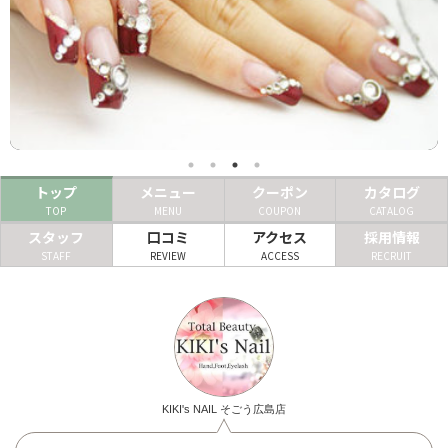
ヘアサロン
ネイルサロン
まつげサロン
エステサロン
トップ
メニュー
クーポン
カタログ
リラクゼーションサロン
TOP
MENU
COUPON
CATALOG
美容クリニック
スタッフ
口コミ
アクセス
採用情報
STAFF
REVIEW
ACCESS
RECRUIT
ヘアカタログ
ネイルカタログ
メンズカタログ
KIKI's NAIL そごう広島店