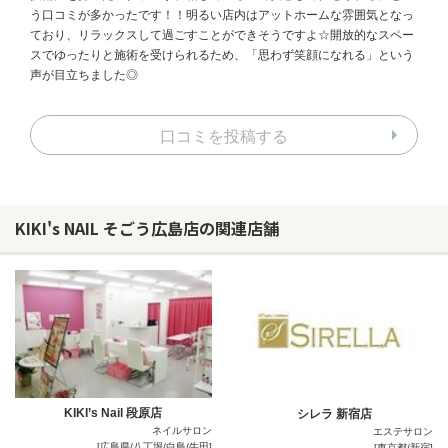
う口コミが多かったです！！明るい店内はアットホームな雰囲気となっ
ており、リラックスして過ごすことができそうですよ☆開放的なスペー
スでゆったりと施術を受けられるため、「思わず笑顔になれる」という
声が目立ちました◎
口コミを投稿する
KIKI's NAIL そごう広島店の関連店舗
KIKI’s Nail 段原店
シレラ 新宿店
ネイルサロン
エステサロン
[広島県/八丁堀/白島/牛田]
[東京都/新宿]