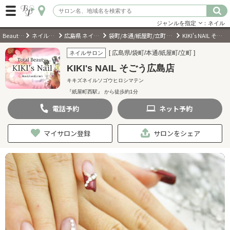
ジャンルを指定
：ネイル
BeautyPark
ネイルサロン
広島県 ネイルサロン
袋町/本通/紙屋町/立町 ネイルサロン
KIKI's NAIL そごう広島店
ログイン
[ 広島県/袋町/本通/紙屋町/立町 ]
ネイルサロン
KIKI's NAIL そごう広島店
会員登録
（無料）
キキズネイルソゴウヒロシマテン
『紙屋町西駅』 から徒歩約1分
キーワード検索
電話
予約
ネット
予約
ジャンルを選択
マイサロン登録
サロンをシェア
キーワードで検索
近くのサロンを探す
現在地から探す