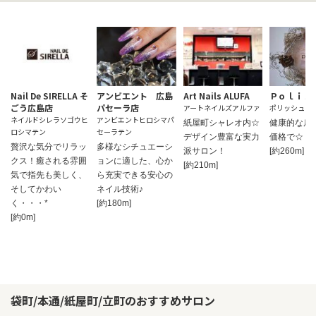
Nail De SIRELLA そ
アンビエント 広島
Art Nails ALUFA
Ｐｏｌｉｓ
ごう広島店
パセーラ店
アートネイルズアルファ
ポリッシュ
ネイルドシレラソゴウヒ
アンビエントヒロシマパ
紙屋町シャレオ内☆
健康的な爪
ロシマテン
セーラテン
デザイン豊富な実力
価格で☆
贅沢な気分でリラッ
多様なシチュエーシ
派サロン！
[約260m]
クス！癒される雰囲
ョンに適した、心か
[約210m]
気で指先も美しく、
ら充実できる安心の
そしてかわい
ネイル技術♪
く・・・*
[約180m]
[約0m]
袋町/本通/紙屋町/立町のおすすめサロン