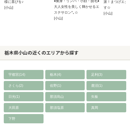
♦痩身・リンパ・小顔・脱毛♦
様に喜びを♪
派！まつげエク
大人女性を美しく輝かせるエ
[小山]
す☆
ステサロン*｡☆
[小山]
[小山]
栃木県小山の近くのエリアから探す
宇都宮(14)
栃木(4)
足利(3)
さくら(2)
佐野(1)
鹿沼(1)
日光(1)
那須烏山
矢板
大田原
那須塩原
真岡
下野