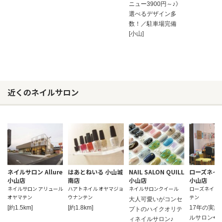
ニュー3900円～♪》
選べるデザイン多
数！／駐車場完備
[小山]
近くのネイルサロン
ネイルサロン Allure
はあとねいる 小山城
NAIL SALON QUILL
ローズネイル
小山店
南店
小山店
小山店
ネイルサロン アリュール
ハアトネイル オヤマジョ
ネイルサロンクイール
ローズネイル
オヤマテン
ウナンテン
テン
大人可愛いがコンセ
[約1.5km]
[約1.8km]
17年の実績
プトのハイクオリテ
ルサロン◆
ィネイルサロン♪