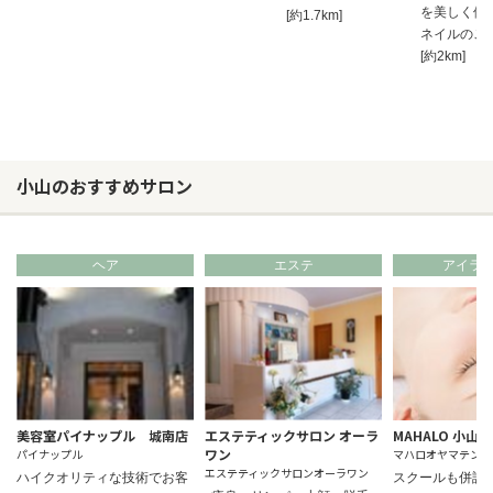
を美しく優
[約1.7km]
ネイルのご
[約2km]
小山のおすすめサロン
ヘア
エステ
アイラ
美容室パイナップル 城南店
エステティックサロン オーラ
MAHALO 小山店
ワン
パイナップル
マハロオヤマテン
エステティックサロンオーラワン
ハイクオリティな技術でお客
スクールも併設