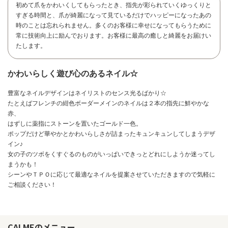
初めて爪をかわいくしてもらったとき、指先が彩られていくゆっくりと
すぎる時間と、爪が綺麗になって見ているだけでハッピーになったあの
時のことは忘れられません。多くのお客様に幸せになってもらうために
常に技術向上に励んでおります。お客様に最高の癒しと綺麗をお届けい
たします。
かわいらしく遊び心のあるネイル☆
豊富なネイルデザインはネイリストのセンス光るばかり☆
たとえばフレンチの紺色ボーダーメインのネイルは２本の指先に鮮やかな
赤、
はずしに薬指にストーンを置いたゴールド一色。
ポップだけど華やかとかわいらしさが詰まったキュンキュンしてしまうデザ
イン♪
女の子のツボをくすぐるのものがいっぱいできっとどれにしようか迷ってし
まうかも！
シーンやＴＰＯに応じて最適なネイルを提案させていただきますので気軽に
お問い合わせ
ご相談ください！
CALMEのメニュー