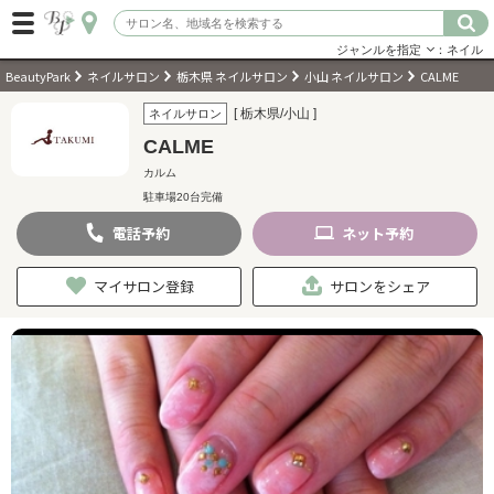
ジャンルを指定
：ネイル
BeautyPark
ネイルサロン
栃木県 ネイルサロン
小山 ネイルサロン
CALME
ログイン
[ 栃木県/小山 ]
ネイルサロン
CALME
会員登録
（無料）
カルム
駐車場20台完備
キーワード検索
電話
予約
ネット
予約
ジャンルを選択
マイサロン登録
サロンをシェア
キーワードで検索
近くのサロンを探す
現在地から探す