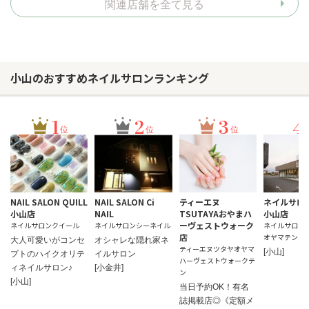
関連店舗を全て見る
小山のおすすめネイルサロンランキング
1
2
3
4
位
位
位
NAIL SALON QUILL
NAIL SALON Ci
ティーエヌ
ネイルサロン 
小山店
NAIL
TSUTAYAおやまハ
小山店
ーヴェストウォーク
ネイルサロンクイール
ネイルサロンシーネイル
ネイルサロン 
店
オヤマテン
大人可愛いがコンセ
オシャレな隠れ家ネ
ティーエヌツタヤオヤマ
[小山]
プトのハイクオリテ
イルサロン
ハーヴェストウォークテ
ィネイルサロン♪
[小金井]
ン
[小山]
当日予約OK！有名
誌掲載店◎《定額メ