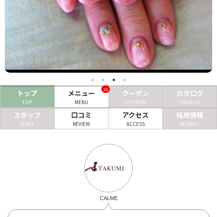
ヘアサロン
ネイルサロン
まつげサロン
エステサロン
43
トップ
メニュー
クーポン
カタログ
リラクゼーションサロン
TOP
MENU
COUPON
CATALOG
美容クリニック
スタッフ
口コミ
アクセス
採用情報
STAFF
REVIEW
ACCESS
RECRUIT
ヘアカタログ
ネイルカタログ
メンズカタログ
CALME