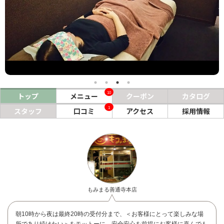
ヘアサロン
ネイルサロン
まつげサロン
エステサロン
10
トップ
メニュー
クーポン
カタログ
リラクゼーションサロン
1
スタッフ
口コミ
アクセス
採用情報
美容クリニック
ヘアカタログ
ネイルカタログ
メンズカタログ
もみまる善通寺本店
朝10時から夜は最終20時の受付分まで、＜お客様にとって楽しみな場
所であり続けたい＞をモットーに、安全安心を前提にお客様に喜んでも