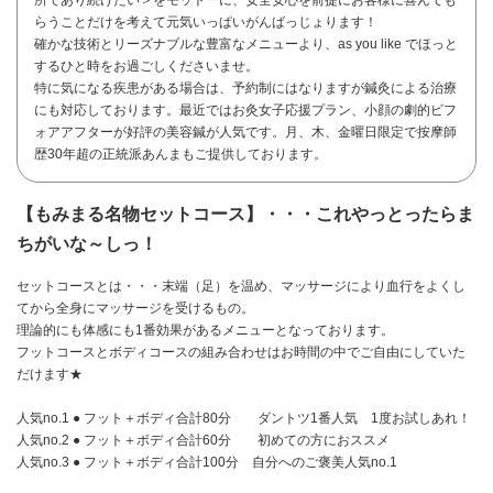
らうことだけを考えて元気いっぱいがんばっじょります！
確かな技術とリーズナブルな豊富なメニューより、as you like でほっと
するひと時をお過ごしくださいませ。
特に気になる疾患がある場合は、予約制にはなりますが鍼灸による治療
にも対応しております。最近ではお灸女子応援プラン、小顔の劇的ビフ
ォアアフターが好評の美容鍼が人気です。月、木、金曜日限定で按摩師
歴30年超の正統派あんまもご提供しております。
【もみまる名物セットコース】・・・これやっとったらま
ちがいな～しっ！
セットコースとは・・・末端（足）を温め、マッサージにより血行をよくし
てから全身にマッサージを受けるもの。
理論的にも体感にも1番効果があるメニューとなっております。
フットコースとボディコースの組み合わせはお時間の中でご自由にしていた
だけます★
お問い合わせ
人気no.1 ● フット＋ボディ合計80分 ダントツ1番人気 1度お試しあれ！
人気no.2 ● フット＋ボディ合計60分 初めての方におススメ
人気no.3 ● フット＋ボディ合計100分 自分へのご褒美人気no.1