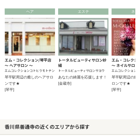
ヘア
エステ
ネイ
エム・コレクション/琴平店
トータルビューティサロン紗
エム・コレクシ
～ ヘアサロン ～
楊
～ ネイルサロン
エムコレクションコトヒラモトテン
トータルビューティサロンサヨウ
エムコレクションコ
琴平駅周辺の癒しのヘアサロ
あなたの綺麗を応援します！
琴平駅周辺の癒
ンです★
[金蔵寺]
ロンです★
[琴平]
[琴平]
香川県善通寺の近くのエリアから探す