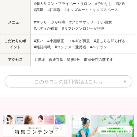
#個人サロン・プライベートサロン
#予約なし
#駅近
#高級
#駐車場
#キッズルーム・キッズスペース
メニュー
#マッサージが得意
#アロママッサージが得意
#ボディが得意
#リフレクソロジーが得意
こだわりのポ
#安い
#小顔矯正・コルギが得意
#肩こりを和らげる
イント
#雑誌掲載
#コンテスト受賞者
#ベテラン
アクセス
土讃線 善通寺駅 徒歩5分 市民会館の前です！
このサロンの採用情報はこちら