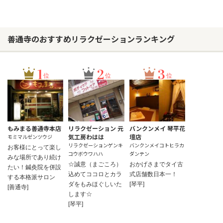
善通寺のおすすめリラクゼーションランキング
1
2
3
位
位
位
もみまる善通寺本店
リラクゼーション 元
バンクンメイ 琴平花
気工房わはは
壇店
モミマルゼンツウジ
リラクゼーションゲンキ
バンクンメイコトヒラカ
お客様にとって楽し
コウボウワハハ
ダンテン
みな場所であり続け
☆誠意（まごころ）
おかげさまでタイ古
たい！鍼灸院を併設
込めてココロとカラ
式店舗数日本一！
する本格派サロン
ダをもみほぐしいた
[琴平]
[善通寺]
します☆
[琴平]