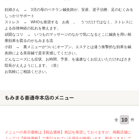
妊婦さん → 3児の母のベテラン鍼灸師が、安産、逆子治療、足のむくみを
しっかりサポート
ストレス → WHOも推奨する お灸 。 うつだけではなく、ストレスに
よる自律神経の乱れを整えます。
頑固なコリ → いつものマッサージのなかで気になるとこに鍼灸を用い相
乗効果を図るのがもみまる流
小顔 → 裏メニューがついにオープン。エステとは違う衝撃的な効果を鍼
灸師による美容鍼で是非実感してください。
どんなニーズにも症状、お時間、予算、を遠慮なくお伝えいただければさき
院長がええようにします。（笑）
お気軽にご相談ください。
もみまる善通寺本店のメニュー
10
全
件
メニューの表示価格は【税込価格】表記を推奨しておりますが、掲載店舗に
よっては【税抜価格】で表記されている場合が御座います。料金つきまして