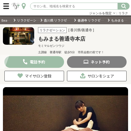
ジャンルを指定
：リラク
BeautyPark
リラクゼーションサロン
香川県 リラクゼーションサロン
善通寺 リラクゼーションサロン
もみまる善通寺本店
ログイン
[ 香川県/善通寺 ]
リラクゼーション
もみまる善通寺本店
会員登録
（無料）
モミマルゼンツウジ
土讃線 善通寺駅 徒歩5分 市民会館の前です！
キーワード検索
電話
予約
ネット
予約
ジャンルを選択
マイサロン登録
サロンをシェア
キーワードで検索
近くのサロンを探す
現在地から探す