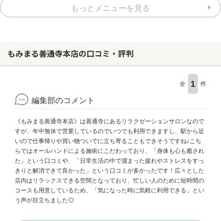
もっとメニューを見る
もみまる善通寺本店の口コミ・評判
1
全
件
編集部のコメント
《もみまる善通寺本店》は善通寺にあるリラクゼーションサロンなので
すが、年中無休で営業しているのでいつでも利用できますし、駅から近
いので仕事帰りや買い物ついでに立ち寄ることもできそうですね♪こち
らではオールハンドによる施術にこだわっており、「身体も心も癒され
た」という口コミや、「日常生活の中で溜まった疲れやストレスをすっ
きりと解消できて良かった」という口コミが多かったです！広々とした
店内はリラックスできる空間となっており、忙しい人のために短時間の
コースも用意しているため、「気になった時に気軽に利用できる」とい
う声が目立ちました◎