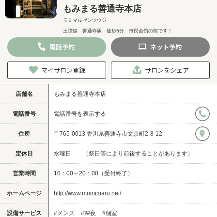
もみまる善通寺本店
モミマルゼンツウジ
土讃線 善通寺駅 徒歩5分 市民会館の前です！
電話
予約
ネット
予約
マイサロン登録
サロンをシェア
店舗名
もみまる善通寺本店
電話番号
電話番号を表示する
住所
〒765-0013 香川県善通寺市文京町2-8-12
定休日
水曜日 （祭日等により前後することがあります）
営業時間
10：00～20：00（受付終了）
ホームページ
http://www.momimaru.net/
設備サービス
#メンズ
#深夜
#個室