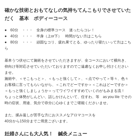
確かな技術とおもてなしの気持ちてんこもりでさせていた
だく 基本 ボディーコース
● 60分 ・・・ 全身の標準コース 迷ったらコレ！
● 40分 ・・・ 半身（上or下） 時間がない方はこちら
● 80分 ・・・ 頑固なコリ、疲れ果てとる、ゆったり寝たいって方はこち
ら
基本うつ伏せにて施術をさせていただきますが、全コースにおいて横向き、
仰向け等対応させていただいておりますのでご遠慮なくお申し付けください
ませ。
施術中、＜そこもっと＞、＜もっと強くして＞、＜点でやって＞等々、色々
お客様に言ってもらいながら、＜これでどーですか＞＜これはどーですか＞
＜もっと強くしましょうか＞ってワイワイすすめていくのがもみまる流！
ちょっと体勢がしんどい、話しかけんといて、任すわ、等 as you lile でその
時の症状、用途、気分で存分に心ゆくまでご堪能くださいませ。
また、揉み返しが苦手な方におススメなアロマコースを
40分から150分までご用意ございます。
妊婦さんにも大人気！ 鍼灸メニュー