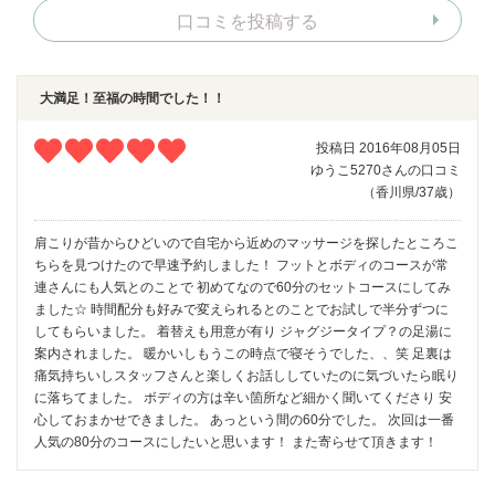
口コミを投稿する
大満足！至福の時間でした！！
投稿日 2016年08月05日
ゆうこ5270さんの口コミ
（香川県/37歳）
肩こりが昔からひどいので自宅から近めのマッサージを探したところこ
ちらを見つけたので早速予約しました！ フットとボディのコースが常
連さんにも人気とのことで 初めてなので60分のセットコースにしてみ
ました☆ 時間配分も好みで変えられるとのことでお試しで半分ずつに
してもらいました。 着替えも用意が有り ジャグジータイプ？の足湯に
案内されました。 暖かいしもうこの時点で寝そうでした、、笑 足裏は
痛気持ちいしスタッフさんと楽しくお話ししていたのに気づいたら眠り
に落ちてました。 ボディの方は辛い箇所など細かく聞いてくださり 安
心しておまかせできました。 あっという間の60分でした。 次回は一番
人気の80分のコースにしたいと思います！ また寄らせて頂きます！