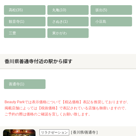
高松(35)
丸亀(10)
坂出(5)
観音寺(1)
さぬき(1)
小豆島
三豊
東かがわ
香川県善通寺付近の駅から探す
善通寺(1)
Beauty Parkでは表示価格について【税込価格】表記を推奨しておりますが、
掲載店舗によっては【税抜価格】で表記されている店舗も御座いますので、
ご予約の際は価格のご確認を宜しくお願い致します。
[ 香川県/善通寺 ]
リラクゼーション