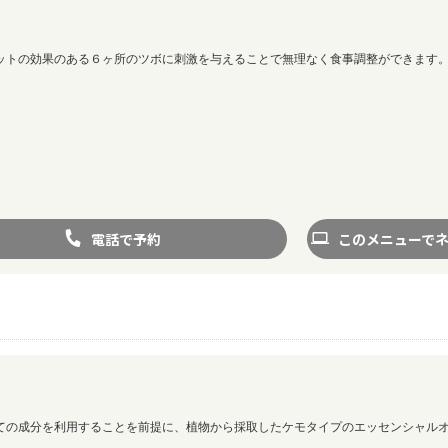
ットの効果のある６ヶ所のツボに刺激を与えることで無理なく食事調整ができます
電話で予約
このメニューで
ての成分を利用することを前提に、植物から採取したケモタイプのエッセンシャル