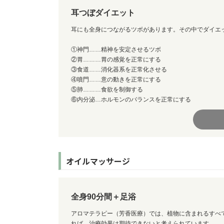
耳つぼダイエット
耳にも全身につながるツボがあります。その中でダイエ
①神門……精神を安定させるツボ
②胃………胃の感覚を正常にする
③食道……消化器系を正常化させる
④噴門……意の動きを正常にする
⑤肺………食欲を制御する
⑥内分泌…ホルモンのバランスを正常にする
オイルマッサージ
全身90分間＋足浴
アロマテラピー（芳香医療）では、植物に含まれるすべ
れば、治療効果は期待できないと考えられています。