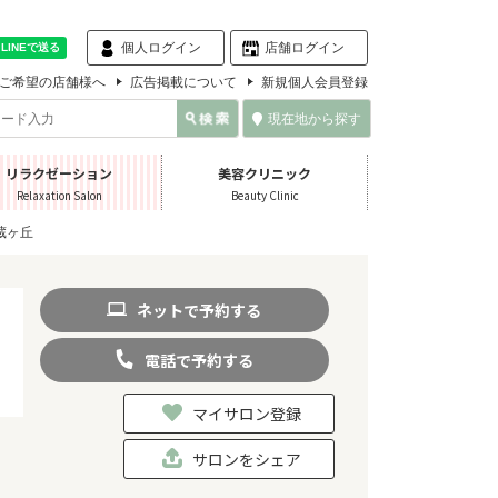
個人ログイン
店舗ログイン
ご希望の店舗様へ
広告掲載について
新規個人会員登録
現在地から探す
リラクゼーション
美容クリニック
Relaxation Salon
Beauty Clinic
蔵ヶ丘
ネット
で
予約
する
電話
で
予約
する
マイサロン登録
サロンをシェア