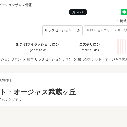
クゼーションサロン情報
ポスト
掲載
まつげ(アイラッシュ)サロン
エステサロン
Eyelash Salon
Esthetic Salon
ーションサロン
熊本 リラクゼーションサロン
癒しのスポット・オージャス武
県/熊本 ]
ト・オージャス武蔵ヶ丘
スムサシガオカ