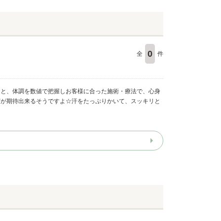
0
全
件
ると、体調を数値で把握しお客様に合った施術・療法で、心身
どが期待出来るそうですよ☆汗をたっぷりかいて、スッキリと