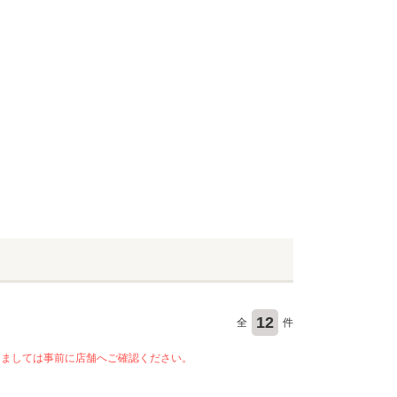
12
全
件
きましては事前に店舗へご確認ください。