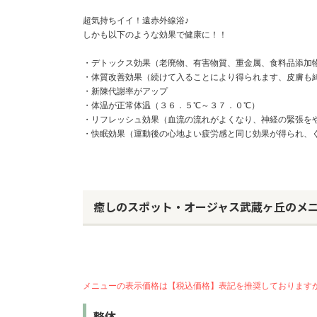
超気持ちイイ！遠赤外線浴♪
しかも以下のような効果で健康に！！
・デトックス効果（老廃物、有害物質、重金属、食料品添加
・体質改善効果（続けて入ることにより得られます、皮膚も
・新陳代謝率がアップ
・体温が正常体温（３６．５℃～３７．０℃）
・リフレッシュ効果（血流の流れがよくなり、神経の緊張を
・快眠効果（運動後の心地よい疲労感と同じ効果が得られ、
癒しのスポット・オージャス武蔵ヶ丘のメ
メニューの表示価格は【税込価格】表記を推奨しております
整体