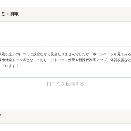
コミ・評判
武蔵ヶ丘」の口コミは残念ながら見当たりませんでしたが、ホームページを見てみ
遠赤外線ドーム浴となっており、デトックス効果や新陳代謝率アップ、体質改善な
しています！
口コミを投稿する
グ