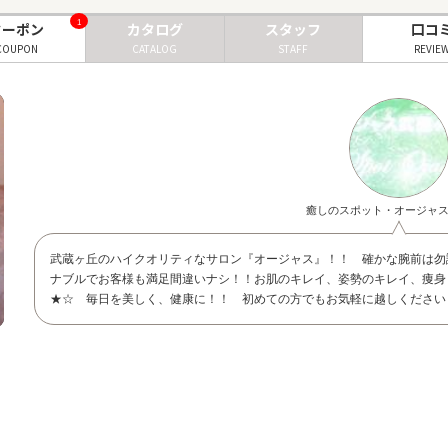
1
クーポン
カタログ
スタッフ
口コ
COUPON
CATALOG
STAFF
REVIE
癒しのスポット・オージャ
武蔵ヶ丘のハイクオリティなサロン『オージャス』！！ 確かな腕前は勿
ナブルでお客様も満足間違いナシ！！お肌のキレイ、姿勢のキレイ、痩身
★☆ 毎日を美しく、健康に！！ 初めての方でもお気軽に越しください