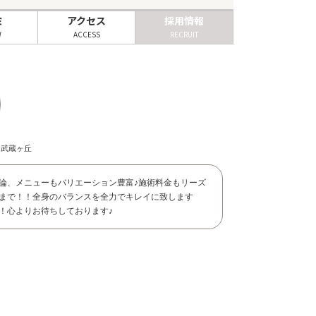
ミ
アクセス
採用情報
W
ACCESS
RECRUIT
ス武蔵ヶ丘
論、メニューもバリエーション豊富♪施術料金もリーズ
まで！！全身のバランスを全力でキレイに致します
！心よりお待ちしております♪