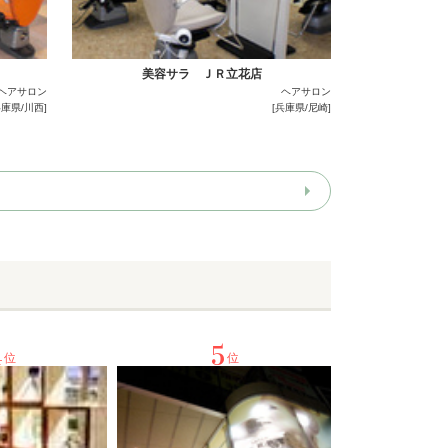
美容サラ ＪＲ立花店
ヘアサロン
ヘアサロン
兵庫県/川西]
[兵庫県/尼崎]
4
5
位
位