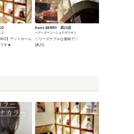
KO
hairs BERRY 夙川店
ココ
ヘアーズベリーシュクガワテン
E KOKO】アットホーム
◇リーズナブルな価格で◇
店です★
[夙川]