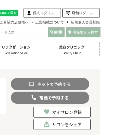
個人ログイン
店舗ログイン
ご希望の店舗様へ
広告掲載について
新規個人会員登録
現在地から探す
リラクゼーション
美容クリニック
Relaxation Salon
Beauty Clinic
ネット
で
予約
する
電話
で
予約
する
マイサロン登録
サロンをシェア