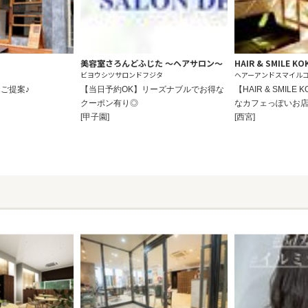
美容室さろんどふじた ～ヘアサロン～
HAIR & SMILE KO
ビヨウシツサロンドフジタ
ヘアーアンドスマイル
ご提案♪
【当日予約OK】リーズナブルでお得な
【HAIR & SMIL
クーポン有り◎
なカフェっぽいお
[甲子園]
[西宮]