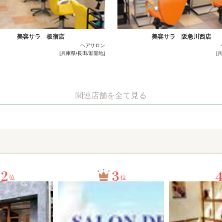
美容サラ 板宿店
美容サラ 阪急川西店
ヘアサロン
[兵庫県/長田/新開地]
[
関連店舗を全て見る
2
3
位
位