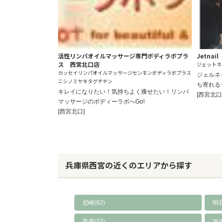
活性リンパオイルマッサージ専門ボディラボプラ
Jetnai
ス 西宮北口店
ジェットネ
カッセイリンパオイルマッサージセンモンボディラボプラス
ジェルネ
ニシノミヤキタグチテン
ち寄れる
キレイになりたい！気持ちよく痩せたい！リンパ
[西宮北口
マッサージのボディーラボへGo!
[西宮北口]
兵庫県西宮の近くのエリアから探す
尼崎(82)
明石
芦屋(33)
加古