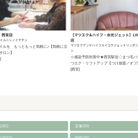
l 西宮店
【マツエク&ハイフ・水光ジェット】LIN
店
イルニシノミヤテン
マツエクアンドハイフスイコウジェットリンダ
イルを もっともっと気軽に♪【気軽に立
ン
サロン】
☆感染予防対策中★西宮駅近◇まつ毛パ
]
つエク・リフトアップ【つけ放題／オフ
[西宮]
(82)
宝塚(50)
川(27)
伊丹(26)