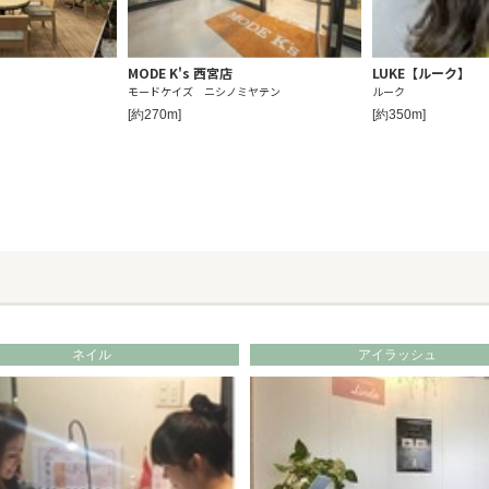
MODE K's 西宮店
LUKE【ルーク】
モードケイズ ニシノミヤテン
ルーク
[約270m]
[約350m]
ネイル
アイラッシュ