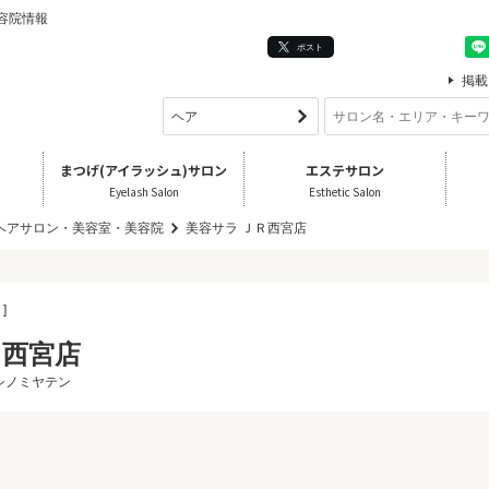
美容院情報
ポスト
掲載
まつげ(アイラッシュ)サロン
エステサロン
Eyelash Salon
Esthetic Salon
 ヘアサロン・美容室・美容院
美容サラ ＪＲ西宮店
]
Ｒ西宮店
シノミヤテン