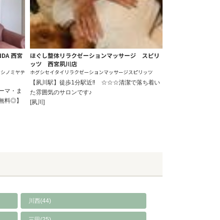
DA 西宮
ほぐし整体リラクゼーションマッサージ スピリ
ッツ 西宮夙川店
ニシノミヤテ
ホグシセイタイリラクゼーションマッサージスピリッツ
【夙川駅】徒歩1分駅近‼ ☆☆☆清潔で落ち着い
ーマ・ま
た雰囲気のサロンです♪
無料◎】
[夙川]
川西(44)
三田(25)