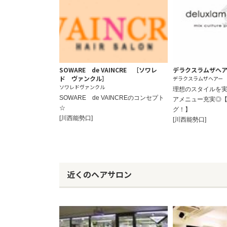
SOWARE de VAINCRE ［ソワレ
デラクスラムザヘ
ド ヴァンクル］
デラクスラムザヘアー
ソワレドヴァンクル
理想のスタイルを
SOWARE de VAINCREのコンセプト
アメニュー充実◎
☆
グ！】
[川西能勢口]
[川西能勢口]
近くのヘアサロン