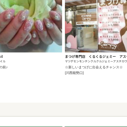
il
まつげ専門店 くるくるジェミー アス
イル
マツゲセンモンテンクルクルジェミーアステカ
の前♪
☆新しいまつげに出会えるチャンス☆
[川西能勢口]