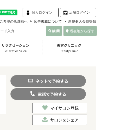
個人ログイン
店舗ログイン
ご希望の店舗様へ
広告掲載について
新規個人会員登録
現在地から探す
リラクゼーション
美容クリニック
Relaxation Salon
Beauty Clinic
ネット
で
予約
する
電話
で
予約
する
マイサロン登録
サロンをシェア