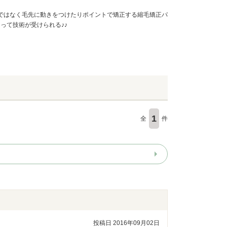
ではなく毛先に動きをつけたりポイントで矯正する縮毛矯正パ
って技術が受けられる♪♪
1
全
件
投稿日 2016年09月02日