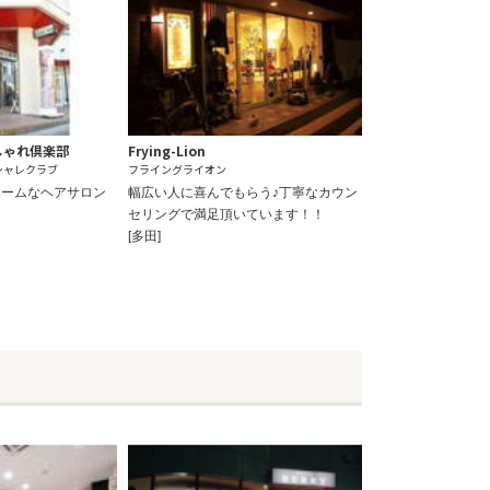
 おしゃれ倶楽部
Frying-Lion
シャレクラブ
フライングライオン
ホームなヘアサロン
幅広い人に喜んでもらう♪丁寧なカウン
セリングで満足頂いています！！
[多田]