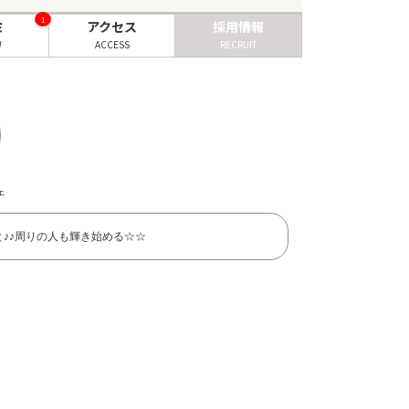
1
ミ
アクセス
採用情報
W
ACCESS
RECRUIT
ェ
♪♪周りの人も輝き始める☆☆