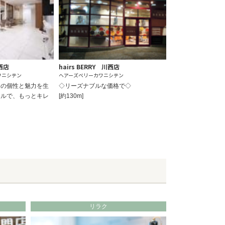
川西店
hairs BERRY 川西店
ワニシテン
ヘアーズベリーカワニシテン
りの個性と魅力を生
◇リーズナブルな価格で◇
イルで、もっとキレ
[約130m]
リラク