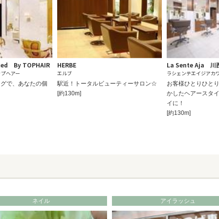
ced By TOPHAIR
HERBE
La Sente Aja 
ップヘアー
エルブ
ラシェンテエイジアカ
ングで、あなたの個
駅近！トータルビューティーサロン☆
お客様ひとりひと
！
[約130m]
かしたヘアースタ
イに！
[約130m]
ネイル
アイラッシュ