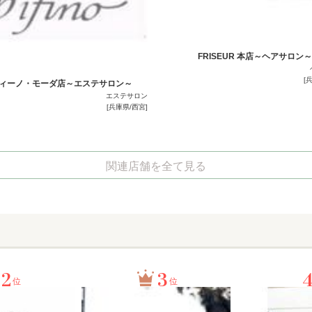
FRISEUR 本店～ヘアサロン～
[
ィーノ・モーダ店～エステサロン～
エステサロン
[兵庫県/西宮]
関連店舗を全て見る
2
3
位
位