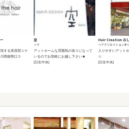
アー
空
Hair Creation
ソラ
ヘアクリエイションオ
実現する美容院☆ケ
アットホームな雰囲気の造りになって
入りやすいアット
【川西能勢口ス
いるのでお気軽にお越し下さい★
☆
[日生中央]
[日生中央]