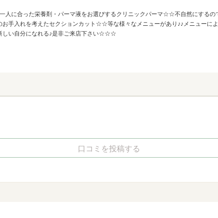
人一人に合った栄養剤・パーマ液をお選びするクリニックパーマ☆☆不自然にするの
お手入れを考えたセクションカット☆☆等な様々なメニューがあり♪♪メニューによ
新しい自分になれる♪是非ご来店下さい☆☆☆
口コミを投稿する