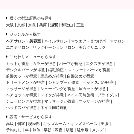
近くの都道府県から探す
大阪
京都
奈良
兵庫
滋賀
和歌山
三重
ジャンルから探す
ヘアサロン・美容室
ネイルサロン
マツエク・まつげパーマサロン
エステサロン
リラクゼーションサロン
美容クリニック
こだわりメニューから探す
カットが得意
カラーが得意
パーマが得意
エクステが得意
デジタルパーマが得意
縮毛矯正・ストレートパーマが得意
前髪カットが得意
黒染めが得意
白髪染めが得意
トリートメントが得意
シャンプーが得意
ヘッドスパが得意
マッサージが得意
シェービングが得意
眉カットが得意
ヘアセットが得意
メイクが得意
ネイル同時施術
ブライダル
シェービングが得意
マッサージが得意
マッサージが得意
ヘッドスパが得意
ネイル同時施術
設備・サービスから探す
高級
個室
喫煙席
キッズルーム・キッズスペース
出張
予約なし
年中無休
早朝
深夜
駅近
駐車場
メンズ