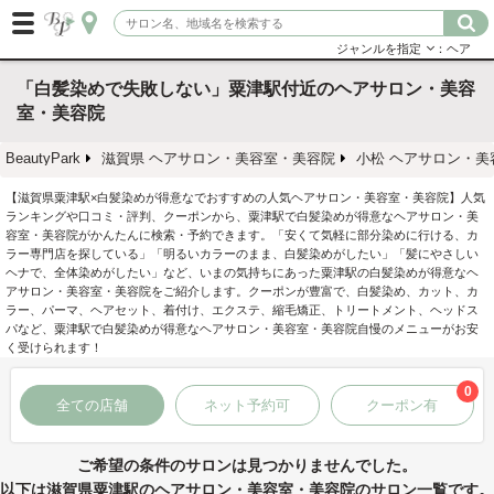
ジャンルを指定
：ヘア
「白髪染めで失敗しない」粟津駅付近のヘアサロン・美容
室・美容院
BeautyPark
滋賀県 ヘアサロン・美容室・美容院
小松 ヘアサロン・美
【滋賀県粟津駅×白髪染めが得意なでおすすめの人気ヘアサロン・美容室・美容院】人気
ランキングや口コミ・評判、クーポンから、粟津駅で白髪染めが得意なヘアサロン・美
容室・美容院がかんたんに検索・予約できます。「安くて気軽に部分染めに行ける、カ
ラー専門店を探している」「明るいカラーのまま、白髪染めがしたい」「髪にやさしい
ヘナで、全体染めがしたい」など、いまの気持ちにあった粟津駅の白髪染めが得意なヘ
アサロン・美容室・美容院をご紹介します。クーポンが豊富で、白髪染め、カット、カ
ラー、パーマ、ヘアセット、着付け、エクステ、縮毛矯正、トリートメント、ヘッドス
パなど、粟津駅で白髪染めが得意なヘアサロン・美容室・美容院自慢のメニューがお安
く受けられます！
0
全ての店舗
ネット予約可
クーポン有
ご希望の条件のサロンは見つかりませんでした。
以下は滋賀県粟津駅のヘアサロン・美容室・美容院のサロン一覧です。