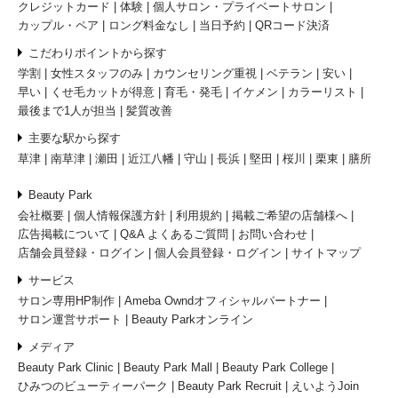
クレジットカード
体験
個人サロン・プライベートサロン
カップル・ペア
ロング料金なし
当日予約
QRコード決済
こだわりポイントから探す
学割
女性スタッフのみ
カウンセリング重視
ベテラン
安い
早い
くせ毛カットが得意
育毛・発毛
イケメン
カラーリスト
最後まで1人が担当
髪質改善
主要な駅から探す
草津
南草津
瀬田
近江八幡
守山
長浜
堅田
桜川
栗東
膳所
Beauty Park
会社概要
個人情報保護方針
利用規約
掲載ご希望の店舗様へ
広告掲載について
Q&A よくあるご質問
お問い合わせ
店舗会員登録・ログイン
個人会員登録・ログイン
サイトマップ
サービス
サロン専用HP制作
Ameba Owndオフィシャルパートナー
サロン運営サポート
Beauty Parkオンライン
メディア
Beauty Park Clinic
Beauty Park Mall
Beauty Park College
ひみつのビューティーパーク
Beauty Park Recruit
えいようJoin