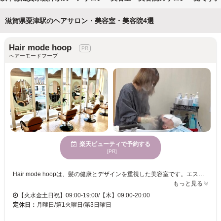
滋賀県粟津駅のヘアサロン・美容室・美容院4選
Hair mode hoop
ヘアーモードフープ
楽天ビューティで予約する
[PR]
Hair mode hoopは、髪の健康とデザインを重視した美容室です。エストビルの2階に位置し、開放的であたたかいスタッフが迎えてくれる優しい空間が広がります。特に草木染めによるカラーリングは、食べられるほど安全な天然成分で髪にツヤを与えます。このサロンの独自技法により、希望に応じたカラーリングができるので、髪質改善や頭皮のお悩みを相談したい方には最適です。幅広い年齢層の方が利用しやすく、個室やお子様連れ、駐車場などの設備も充実しています。髪の健康を願いつつ、自分らしいデザインを楽しみたい方には、心身が休まる場所となるでしょう。親しみやすい雰囲気があなたの新しいヘアスタイルをサポートします。
もっと見る
【火水金土日祝】09:00-19:00/【木】09:00-20:00
定休日：
月曜日/第1火曜日/第3日曜日