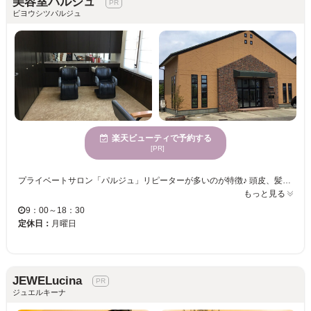
美容室パルジュ
ビヨウシツパルジュ
楽天ビューティで予約する
[PR]
プライベートサロン「パルジュ」リピーターが多いのが特徴♪ 頭皮、髪の毛に優しいヘナや和漢彩染、髪質改善ストレートが人気◎ ウルツヤな髪を手に入れませんか？ 学生さん、男性も大歓迎です！！ marrbも導入しました！！ 水が変わるだけで、頭皮のお悩み改善♪ニオイ、乾燥、カラーがしみるなど… 魔法のバブルを是非体験してみてください
もっと見る
9：00～18：30
定休日：
月曜日
JEWELucina
ジュエルキーナ