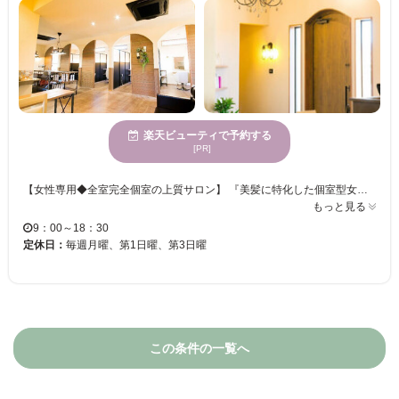
楽天ビューティで予約する
[PR]
【女性専用◆全室完全個室の上質サロン】 『美髪に特化した個室型女性専用サロン JEWELucina』落ち着いた雰囲気の完全個室のプライベート空間で、ワンランク上のサロンタイムを満喫しませんか？周りを一切気にすることのないあなただけの空間で、極上のひとときを・・・◇ 【ハイクオリティな施術で気になるお悩みにアプローチ】 女性スタッフのみ在籍。女性特有のお悩みなども相談しやすいのも魅力のひとつ。『JEWELucina』では、オーダーメイドのシステムを採用。一人ひとりの髪の状態に合わせて薬剤を調合し、「今」状態にベストな施術を提案してくれます。1回の施術でもしっかり違いを実感。通えば通うほど美しい髪へ・・・◇
もっと見る
9：00～18：30
定休日：
毎週月曜、第1日曜、第3日曜
この条件の一覧へ