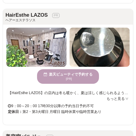
HairEsthe LAZOS
ヘアーエステラソス
楽天ビューティで予約する
[PR]
【HairEsthe LAZOS】の店内は冬も暖かく、夏は涼しく感じられるような色合いの内装にしなっています。 とても落ち着く空間になっているので、リフレッシュや癒しのひとときをゆったりと過ごしていただけます。 男性にも女性にも喜んで頂けるようなリフレッシュと癒しのお店にしたくて、ヘッドスパやシェービングエステが豊富なお店なっています。 他にも薬剤にこだわりがあり、地肌に良いものを、肌に優しいものを使いたいと強く思っていたのでシャンプーや化粧品だけでなく、カラー剤も低刺激高発色で肌ストレスを軽減できるものを選んで使用しております。 【HairEsthe LAZOS】で日常を少し忘れて、ゆったりリラックスしてみては？
もっと見る
9：00～20：00 17時30分以降の予約当日予約不可
定休日：
第2・第3火曜日 月曜日 臨時休業や臨時営業あり