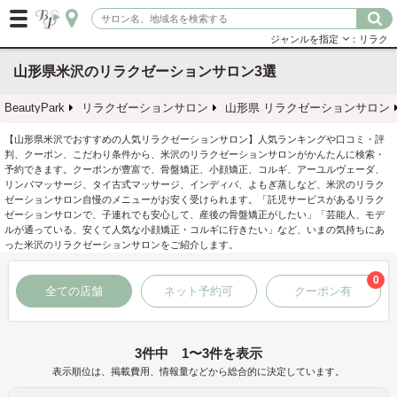
ジャンルを指定
：リラク
山形県米沢のリラクゼーションサロン3選
BeautyPark
リラクゼーションサロン
山形県 リラクゼーションサロン
【山形県米沢でおすすめの人気リラクゼーションサロン】人気ランキングや口コミ・評
判、クーポン、こだわり条件から、米沢のリラクゼーションサロンがかんたんに検索・
予約できます。クーポンが豊富で、骨盤矯正、小顔矯正、コルギ、アーユルヴェーダ、
リンパマッサージ、タイ古式マッサージ、インディバ、よもぎ蒸しなど、米沢のリラク
ゼーションサロン自慢のメニューがお安く受けられます。「託児サービスがあるリラク
ゼーションサロンで、子連れでも安心して、産後の骨盤矯正がしたい」「芸能人、モデ
ルが通っている、安くて人気な小顔矯正・コルギに行きたい」など、いまの気持ちにあ
った米沢のリラクゼーションサロンをご紹介します。
0
全ての店舗
ネット予約可
クーポン有
3件中 1〜3件を表示
表示順位は、掲載費用、情報量などから総合的に決定しています。