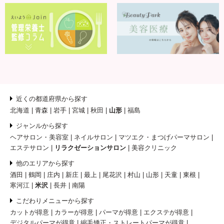
近くの都道府県から探す
北海道
青森
岩手
宮城
秋田
山形
福島
ジャンルから探す
ヘアサロン・美容室
ネイルサロン
マツエク・まつげパーマサロン
エステサロン
リラクゼーションサロン
美容クリニック
他のエリアから探す
酒田
鶴岡
庄内
新庄
最上
尾花沢
村山
山形
天童
東根
寒河江
米沢
長井
南陽
こだわりメニューから探す
カットが得意
カラーが得意
パーマが得意
エクステが得意
デジタルパーマが得意
縮毛矯正・ストレートパーマが得意