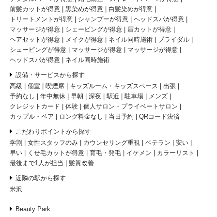
前髪カットが得意
黒染めが得意
白髪染めが得意
トリートメントが得意
シャンプーが得意
ヘッドスパが得意
マッサージが得意
シェービングが得意
眉カットが得意
ヘアセットが得意
メイクが得意
ネイル同時施術
ブライダル
シェービングが得意
マッサージが得意
マッサージが得意
ヘッドスパが得意
ネイル同時施術
設備・サービスから探す
高級
個室
喫煙席
キッズルーム・キッズスペース
出張
予約なし
年中無休
早朝
深夜
駅近
駐車場
メンズ
クレジットカード
体験
個人サロン・プライベートサロン
カップル・ペア
ロング料金なし
当日予約
QRコード決済
こだわりポイントから探す
学割
女性スタッフのみ
カウンセリング重視
ベテラン
安い
早い
くせ毛カットが得意
育毛・発毛
イケメン
カラーリスト
最後まで1人が担当
髪質改善
近隣の駅から探す
米沢
Beauty Park