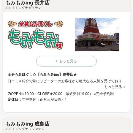
もみもみing 長井店
モミモミングナガイテン
もっと見る
全身もみほぐし☆【もみもみing】長井店★
口コミ＆紹介で常にリピーターのお客様から絶大なる人気を受けております♪リーズナブルな価格で全身マッサージ！！お値段以上の結果に、虜になるお客様続出中☆高度な施術を是非、この機会にご堪能してみてください♪
もっと見る
OPEN☆10:00～CLOSE★20:00（最終受付19:00） ※完全予約制
定休日：
年中無休（正月三が日除く）
もみもみing 成島店
モミモミングナルシマテン