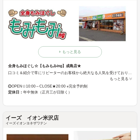
もっと見る
全身もみほぐし☆【もみもみing】成島店★
口コミ＆紹介で常にリピーターのお客様から絶大なる人気を受けております♪リーズナブルな価格で全身マッサージ！！お値段以上の結果に、虜になるお客様続出中☆高度な施術を是非、この機会にご堪能してみてください♪
もっと見る
OPEN☆10:00～CLOSE★20:00 ※完全予約制
定休日：
年中無休（正月三が日除く）
イーズ イオン米沢店
イーズイオンヨネザワテン