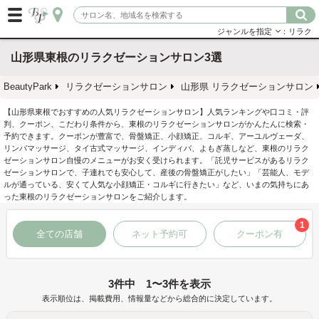
ジャンルを指定
：リラク
山形県東根のリラクゼーションサロン3選
BeautyPark
リラクゼーションサロン
山形県 リラクゼーションサロン
【山形県東根でおすすめの人気リラクゼーションサロン】人気ランキングや口コミ・評
判、クーポン、こだわり条件から、東根のリラクゼーションサロンがかんたんに検索・
予約できます。クーポンが豊富で、骨盤矯正、小顔矯正、コルギ、アーユルヴェーダ、
リンパマッサージ、タイ古式マッサージ、インディバ、よもぎ蒸しなど、東根のリラク
ゼーションサロン自慢のメニューがお安く受けられます。「託児サービスがあるリラク
ゼーションサロンで、子連れでも安心して、産後の骨盤矯正がしたい」「芸能人、モデ
ルが通っている、安くて人気な小顔矯正・コルギに行きたい」など、いまの気持ちにあ
った東根のリラクゼーションサロンをご紹介します。
1
全ての店舗
ネット予約可
クーポン有
3件中 1〜3件を表示
表示順位は、掲載費用、情報量などから総合的に決定しています。