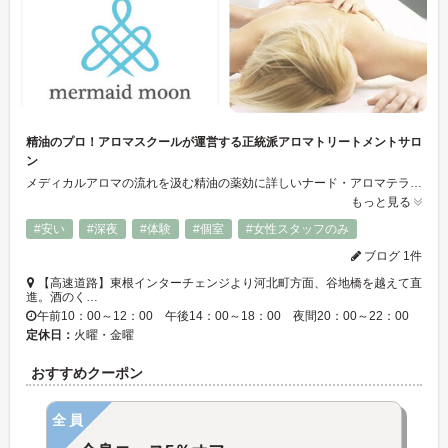
精油のプロ！アロマスクールが運営する正統派アロマトリートメントサロ
ン
メディカルアロマの流れを汲む精油の薬効に詳しいナード・アロマテラピー協会のアロマセラピストでもあり、非医療分野でのサービスを主とするISA認定メディアカルアロマセラピストでもあるオーナーが運営するサロン。蔵のある佇まい、小鳥のさえずりや四季折々の草花が出迎えてくれます。オーガニック認証を受けた本物の精油を、あなたの体調に応じてオリジナルでブレンドします。カウンセリング重視。芳香浴などのサービスも！
もっと見る
#安い
#深夜
#体験
#個室
#女性スタッフのみ
ブログ 1件
【高速道路】東根インターチェンジより河北町方面、谷地橋を越えて直
進。酒のく…
午前10：00～12：00 午後14：00～18：00 夜間20：00～22：00
定休日：
火曜・金曜
おすすめクーポン
全員