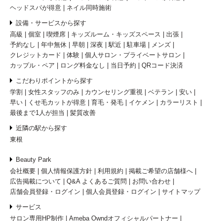
ヘッドスパが得意
ネイル同時施術
設備・サービスから探す
高級
個室
喫煙席
キッズルーム・キッズスペース
出張
予約なし
年中無休
早朝
深夜
駅近
駐車場
メンズ
クレジットカード
体験
個人サロン・プライベートサロン
カップル・ペア
ロング料金なし
当日予約
QRコード決済
こだわりポイントから探す
学割
女性スタッフのみ
カウンセリング重視
ベテラン
安い
早い
くせ毛カットが得意
育毛・発毛
イケメン
カラーリスト
最後まで1人が担当
髪質改善
近隣の駅から探す
東根
Beauty Park
会社概要
個人情報保護方針
利用規約
掲載ご希望の店舗様へ
広告掲載について
Q&A よくあるご質問
お問い合わせ
店舗会員登録・ログイン
個人会員登録・ログイン
サイトマップ
サービス
サロン専用HP制作
Ameba Owndオフィシャルパートナー