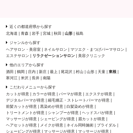
近くの都道府県から探す
北海道
青森
岩手
宮城
秋田
山形
福島
ジャンルから探す
ヘアサロン・美容室
ネイルサロン
マツエク・まつげパーマサロン
エステサロン
リラクゼーションサロン
美容クリニック
他のエリアから探す
酒田
鶴岡
庄内
新庄
最上
尾花沢
村山
山形
天童
東根
寒河江
米沢
長井
南陽
こだわりメニューから探す
カットが得意
カラーが得意
パーマが得意
エクステが得意
デジタルパーマが得意
縮毛矯正・ストレートパーマが得意
前髪カットが得意
黒染めが得意
白髪染めが得意
トリートメントが得意
シャンプーが得意
ヘッドスパが得意
マッサージが得意
シェービングが得意
眉カットが得意
ヘアセットが得意
メイクが得意
ネイル同時施術
ブライダル
シェービングが得意
マッサージが得意
マッサージが得意