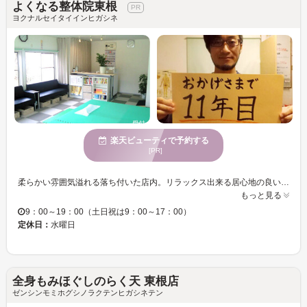
よくなる整体院東根
ヨクナルセイタイインヒガシネ
楽天ビューティで予約する
[PR]
柔らかい雰囲気溢れる落ち付いた店内。リラックス出来る居心地の良い空間をお届けします★ 身体の不調を改善し、翌日も元気に頑張れるよう熟練技術で徹底ケア！あぁ、疲れた…そう感じたら『よくなる整体院東根』にお任せ下さい☆皆様のご来店をお待ちしております♪
もっと見る
9：00～19：00（土日祝は9：00～17：00）
定休日：
水曜日
全身もみほぐしのらく天 東根店
ゼンシンモミホグシノラクテンヒガシネテン