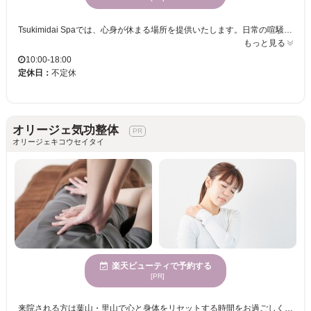
Tsukimidai Spaでは、心身が休まる場所を提供いたします。日常の喧騒を忘れ、穏やかな雰囲気の空間でリラックスできるひとときをお過ごしください。マンツーマンの丁寧なカウンセリングと施術が、お客様一人一人のニーズにしっかりと寄り添い、あなたの美しさを最大限に引き出します。駐車場も完備し、多様な決済方法で安心してご利用いただけます。Tsukimidai Spaで、あなた自身に輝きを取り戻しませんか。
もっと見る
10:00-18:00
定休日：
不定休
オリージェ気功整体
オリージェキコウセイタイ
楽天ビューティで予約する
[PR]
来院される方は葉山・里山で心と身体をリセットする時間をお過ごしください。店主は経験ある40代女性の整体師です。 長年のカラダの不調はございませんか？長引く痛みはありませんか？お気軽にお試しください。 お時間の余裕をもってお越しください。 気って不思議ですよね、そんなエネルギーも感じてもらえるようお客さまのペースに合わせていきたいと思います。