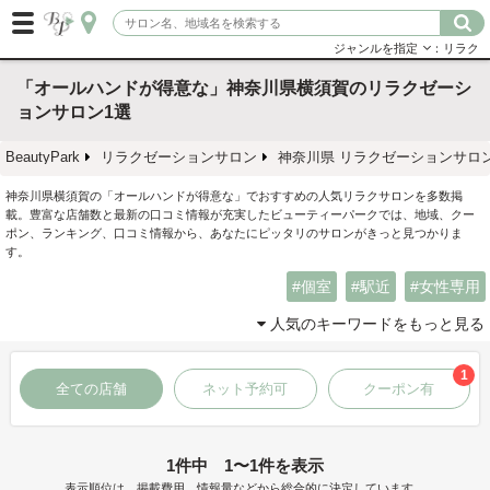
ジャンルを指定
：リラク
「オールハンドが得意な」神奈川県横須賀のリラクゼーシ
ョンサロン1選
BeautyPark
リラクゼーションサロン
神奈川県 リラクゼーションサロ
神奈川県横須賀の「オールハンドが得意な」でおすすめの人気リラクサロンを多数掲
載。豊富な店舗数と最新の口コミ情報が充実したビューティーパークでは、地域、クー
ポン、ランキング、口コミ情報から、あなたにピッタリのサロンがきっと見つかりま
す。
個室
駅近
女性専用
人気のキーワードをもっと見る
1
全ての店舗
ネット予約可
クーポン有
1件中 1〜1件を表示
表示順位は、掲載費用、情報量などから総合的に決定しています。