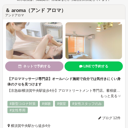
＆ aroma（アンド アロマ）
アンドアロマ
ネットで予約する
LINEで予約する
【アロママッサージ専門店】オールハンド施術で自分では気付きにくい身
体のクセを見つけます
【京急線/横須賀中央駅徒歩4分】アロマトリートメント専門店。蓄積疲労、万年肩こり、ストレスによる不眠や頭痛、肌悩みを根本から見直しませんか?身体と心の繋がりを大切にし、心身共に整えていきます。自分では気が付きにくい身体のクセやストレスを見つけていきます。アロマの心地よい香りに包まれながら極上リラックスタイムをお過ごいただけます。
もっと見る
#新型コロナ対策
#体験
#個室
#女性スタッフのみ
#女性専用
ブログ 12件
横須賀中央駅から徒歩4分