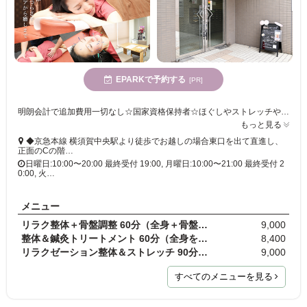
EPARKで予約する
[PR]
明朗会計で追加費用一切なし☆国家資格保持者☆ほぐしやストレッチや骨格調整などを交ぜながら筋肉の柔軟性・可動性を取り戻す「整体&鍼灸トリートメントコース45分」が6,000円〜♪
もっと見る
◆京急本線 横須賀中央駅より徒歩でお越しの場合東口を出て直進し、
正面のCの階…
日曜日:10:00〜20:00 最終受付 19:00, 月曜日:10:00〜21:00 最終受付 2
0:00, 火…
メニュー
リラク整体＋骨盤調整 60分（全身＋骨盤バランス）
9,000
整体＆鍼灸トリートメント 60分（全身をバランスよく…
8,400
リラクゼーション整体＆ストレッチ 90分（ゆったり全…
9,000
すべてのメニューを見る