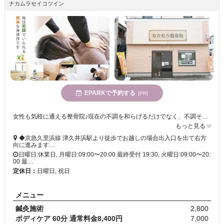
ナカムラセイコツイン
EPARKで予約する
[PR]
女性も気軽に通える整骨院♪現在の不調を和らげるだけでなく、不調そのものが生じにくい身体へ!【津久井浜駅から徒歩2分の好立地】
もっと見る
◆京急久里浜線 津久井浜駅より徒歩でお越しの場合出入口を出て右方
向に進みます…
日曜日:休業日, 月曜日:09:00〜20:00 最終受付 19:30, 火曜日:09:00〜20:
00 最…
定休日：
日曜日, 祝日
メニュー
鍼灸施術
2,800
ボディケア 60分 通常料金8,400円
7,000