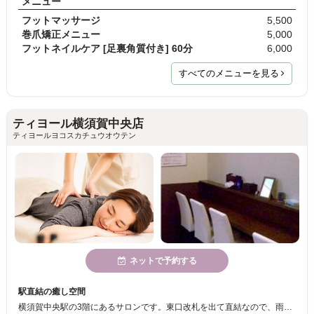
メニュー
フットマッサージ
5,500
巻爪矯正メニュー
5,000
フットネイルケア [足裏角質付き] 60分
6,000
すべてのメニューを見る
ティヨール横須賀中央店
ティヨールヨコスカチュウオウテン
ネットで予約する
駅直結の癒し空間
横須賀中央駅の3階にあるサロンです。東口改札を出て直結なので、雨の日は濡れることなくお店に着くことができます。アクセスが便利なところが当店のポイントです。また、スタッフは全員女性なので、お気軽にお越しください！