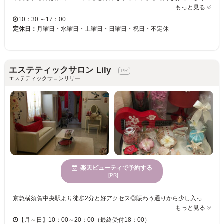
もっと見る
10：30 ～17：00
定休日：
月曜日・水曜日・土曜日・日曜日・祝日・不定休
エステティックサロン Lily
エステティックサロンリリー
楽天ビューティで予約する
[PR]
京急横須賀中央駅より徒歩2分と好アクセス◎賑わう通りから少し入った路地裏に構える隠れ家サロン【エステティックサロン Lily】2階にある店内は白をベースに差し色の赤が映える大人可愛いキュートな内装で乙女心をくすぐります♪心地の良いハワイアンソングとゆったりと寛げる空間に癒されながら“キレイ”を磨けます☆ 全ての女性に共通する“美しくなりたい”願いに美への飽くなき探求心を持つ凄腕スタッフが全力でサポート！“オールハンド×最新マシン”のWアタックで美肌＆美BODYを叶えてくれます☆ 【Lilyイチオシ☆骨美容でほうれい線対策＆すっきり小顔に♪】 顔の歪みを矯正することで身体の不調が改善◎骨と皮膚の間にあるリンパを流し、不純物を排出させる効果のある「骨美容」。アゴから耳のラインを骨に沿ってググーっとマッサージする事でフェイスラインが引き上がり、気になるほうれい線にもGOOD◎ 毎日頑張っている自分へのご褒美にピッタリなサロン【エステティックサロン Lily】で至福の時間をお過ごしください…♪
もっと見る
【月～日】10：00～20：00（最終受付18：00）