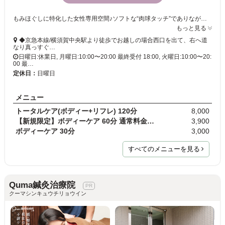
もみほぐしに特化した女性専用空間♪ソフトな“肉球タッチ”でありながら深部まで丁寧にアプローチ☆はじめてのリラクゼーションにも選びやすい親しみやすさ
もっと見る
◆京急本線/横須賀中央駅より徒歩でお越しの場合西口を出て、右へ道
なり真っすぐ…
日曜日:休業日, 月曜日:10:00〜20:00 最終受付 18:00, 火曜日:10:00〜20:
00 最…
定休日：
日曜日
メニュー
トータルケア(ボディー+リフレ) 120分
8,000
【新規限定】ボディーケア 60分 通常料金4,000円
3,900
ボディーケア 30分
3,000
すべてのメニューを見る
Quma鍼灸治療院
クーマシンキュウチリョウイン