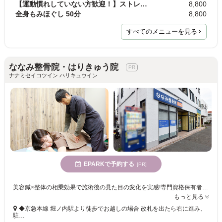
【運動慣れしていない方歓迎！】ストレッチ整体＋ト…
8,800
全身もみほぐし 50分
8,800
すべてのメニューを見る
ななみ整骨院・はりきゅう院
ナナミセイコツイン ハリキュウイン
EPARKで予約する
[PR]
美容鍼×整体の相乗効果で施術後の見た目の変化を実感!専門資格保有者による結果重視の施術◎継続的なケアがしやすいリーズナブルな価格設定♪
もっと見る
◆京急本線 堀ノ内駅より徒歩でお越しの場合 改札を出たら右に進み、
駐…