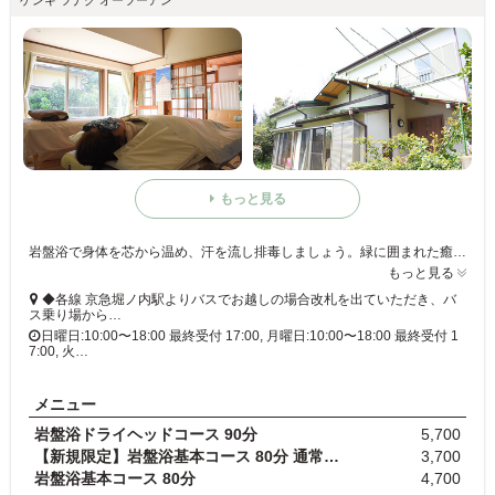
ゲンキ ツナグ オーツーアン
もっと見る
岩盤浴で身体を芯から温め、汗を流し排毒しましょう。緑に囲まれた癒しの空間で、心身ともに癒される特別なひと時をお過ごしください。岩盤浴とアロマタッチトリートメントのセットを是非お試しください。
もっと見る
◆各線 京急堀ノ内駅よりバスでお越しの場合改札を出ていただき、バ
ス乗り場から…
日曜日:10:00〜18:00 最終受付 17:00, 月曜日:10:00〜18:00 最終受付 1
7:00, 火…
メニュー
岩盤浴ドライヘッドコース 90分
5,700
【新規限定】岩盤浴基本コース 80分 通常料金4,700円
3,700
岩盤浴基本コース 80分
4,700