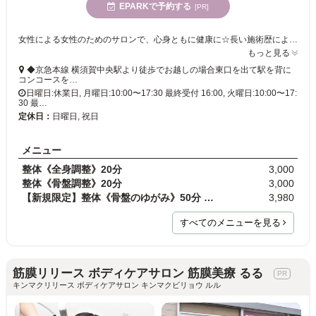
EPARKで予約する
[PR]
女性による女性のためのサロンで、心身ともに健康に☆長い施術歴により培った技術と知識の詰まったソフトな整体をご提供しております!
もっと見る
◆京急本線 横須賀中央駅より徒歩でお越しの場合東口を出て駅を背に
コンコースを…
日曜日:休業日, 月曜日:10:00〜17:30 最終受付 16:00, 火曜日:10:00〜17:
30 最…
定休日：
日曜日, 祝日
メニュー
整体《全身調整》20分
3,000
整体《骨盤調整》20分
3,000
【新規限定】整体《骨盤のゆがみ》50分 通常料金6,00…
3,980
すべてのメニューを見る
筋膜リリース ボディケアサロン 筋膜美療 るる
キンマクリリース ボディケアサロン キンマクビリョウ ルル