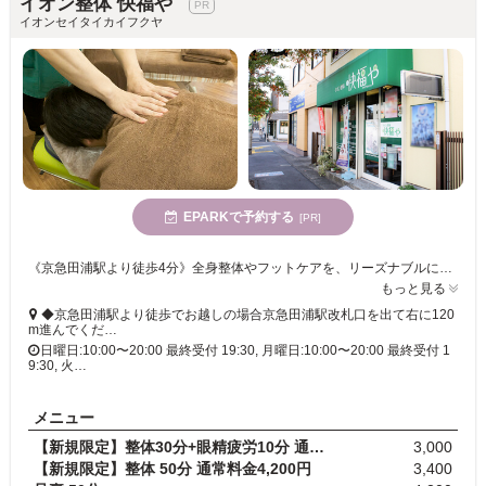
イオン整体 快福や
イオンセイタイカイフクヤ
EPARKで予約する
[PR]
《京急田浦駅より徒歩4分》全身整体やフットケアを、リーズナブルに♪確かな技術をもったセラピストがひとりひとりにあわせた施術をいたします!ぜひスッキリ気持ちよくなっておかえりください。
もっと見る
◆京急田浦駅より徒歩でお越しの場合京急田浦駅改札口を出て右に120
m進んでくだ…
日曜日:10:00〜20:00 最終受付 19:30, 月曜日:10:00〜20:00 最終受付 1
9:30, 火…
メニュー
【新規限定】整体30分+眼精疲労10分 通常料金3,600円
3,000
【新規限定】整体 50分 通常料金4,200円
3,400