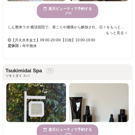
楽天ビューティで予約する
[PR]
しん整体ラボ 横須賀院で、肩こりや腰痛から解放され、日々をもっと軽快に過ごしませんか。独自の関節可動回復整体により、関節の動きを広げ、血行を促進し、不調を徐々に改善します。施術は院長が直接担当し、安心感があります。痛みのない治療方針で、負担を抑えつつ効果を実感。さらに、運動療法を取り入れ、再発防止を目指し、最高の人生をサポートします。自然の温もりが感じられる空間で、幅広い年齢の方が安心して利用いただけます。駐車場や子連れ歓迎の設備も整い、どんな方にも快適な時間を提供します。しん整体ラボ 横須賀院で、より快適な毎日を手に入れましょう。
もっと見る
【月火水木金土】09:00-20:00/【日祝】10:00-19:00
定休日：
年中無休
Tsukimidai Spa
ツキミダイ スパ
楽天ビューティで予約する
[PR]