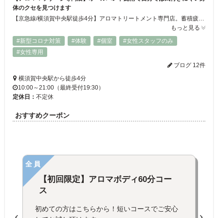
体のクセを見つけます
【京急線/横須賀中央駅徒歩4分】アロマトリートメント専門店。蓄積疲労、万年肩こり、ストレスによる不眠や頭痛、肌悩みを根本から見直しませんか?身体と心の繋がりを大切にし、心身共に整えていきます。自分では気が付きにくい身体のクセやストレスを見つけていきます。アロマの心地よい香りに包まれながら極上リラックスタイムをお過ごいただけます。
もっと見る
#新型コロナ対策
#体験
#個室
#女性スタッフのみ
#女性専用
ブログ 12件
横須賀中央駅から徒歩4分
10:00～21:00（最終受付19:30）
定休日：
不定休
おすすめクーポン
全員
【初回限定】アロマボディ60分コー
ス
初めての方はこちらから！短いコースでご安心