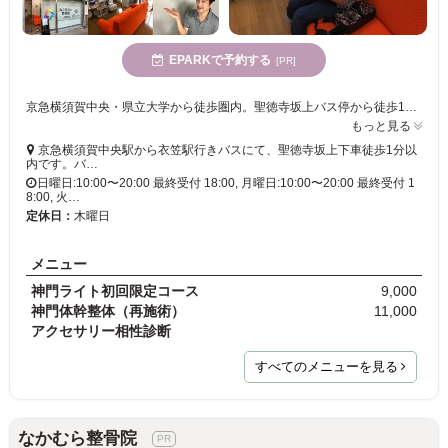
EPARKで予約する
[PR]
京急横須賀中央・県立大学から徒歩圏内。聖徳寺坂上バス停から徒歩1分。店舗1階はゆとりある待合室。2階の施術室は落ち着いた雰囲気でのプライベート空間となっています。
もっと見る
京急横須賀中央駅から衣笠駅行きバスにて、聖徳寺坂上下車徒歩1分以
内です。バ…
日曜日:10:00〜20:00 最終受付 18:00, 月曜日:10:00〜20:00 最終受付 1
8:00, 火…
定休日：
木曜日
メニュー
神門ライト初回限定コース
9,000
神門体幹整体（再施術）
11,000
アクセサリー相性診断
すべてのメニューを見る
なかむら整骨院