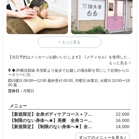
もっと見る
【当日予約はメッセージお願いいたします】《メディセル》を使用した【筋膜リリース】で身体のお悩みを解消◎完全個室のプライベートサロンです。当サロンはわんちゃんの施術も行なっております!!
もっと見る
◆JR横須賀線 衣笠駅より徒歩でお越しの場合駅を背にして右側からロ
ータリーに沿…
日曜日:09:00〜12:00 最終受付 00:00, 月曜日:休業日, 火曜日:10:00〜18:
00 最…
定休日：
月曜日
メニュー
【新規限定】全身ボディケアコース＋フェイシャル(頭…
22,000
【制限のない身体へ★】美療 全身コース(フェイシャ…
16,000
【新規限定】【制限のない身体へ★】全身ボディケアコ…
14,000
すべてのメニューを見る