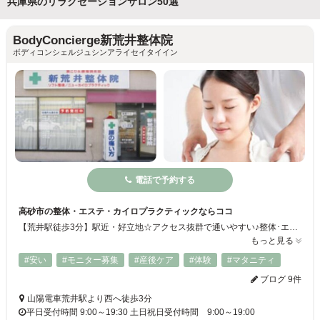
兵庫県のリラクゼーションサロン50選
BodyConcierge新荒井整体院
ボディコンシェルジュシンアライセイタイイン
電話で予約する
高砂市の整体・エステ・カイロプラクティックならココ
【荒井駅徒歩3分】駅近・好立地☆アクセス抜群で通いやすい♪整体･エステ･カイロプラクティック･リラクゼーションを受けられる施術サロンです◎腰痛、股関節痛、頭痛、首・肩・背中のこり・痛み、手足の痺れ、尾てい骨や恥骨痛、O脚など様々なお悩みに対応致します♪さらに【キレイ】も引き出すので１時間かけて通われる方も☆ぜひ、お越しください♪
もっと見る
#安い
#モニター募集
#産後ケア
#体験
#マタニティ
ブログ 9件
山陽電車荒井駅より西へ徒歩3分
平日受付時間 9:00～19:30 土日祝日受付時間 9:00～19:00