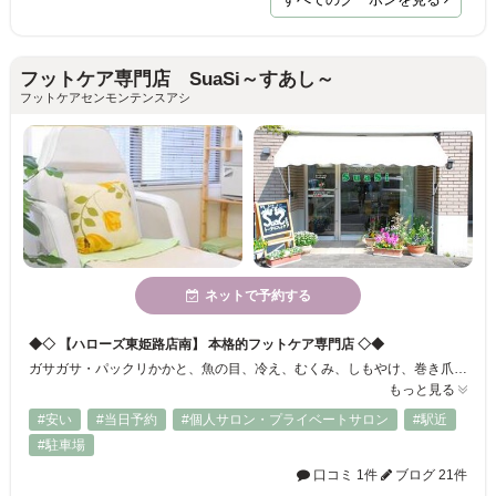
フットケア専門店 SuaSi～すあし～
フットケアセンモンテンスアシ
ネットで予約する
◆◇ 【ハローズ東姫路店南】 本格的フットケア専門店 ◇◆
ガサガサ・パックリかかと、魚の目、冷え、むくみ、しもやけ、巻き爪、外反母趾、足のムレ・においetc…足のトラブル丸ごと解決！本格的フットケア専門店SuaSi ≪すあし≫ 当店は単に足のケアサービスをご提供するだけでなく、お悩みの原因を見つけ貴方に合わせたホームケアアドバイスをお伝えさせていただいております！ ご予約は便利でお得な【ネット予約】or 電話：０７９－２２７－１８８１を利用ください♪
もっと見る
#安い
#当日予約
#個人サロン・プライベートサロン
#駅近
#駐車場
口コミ 1件
ブログ 21件