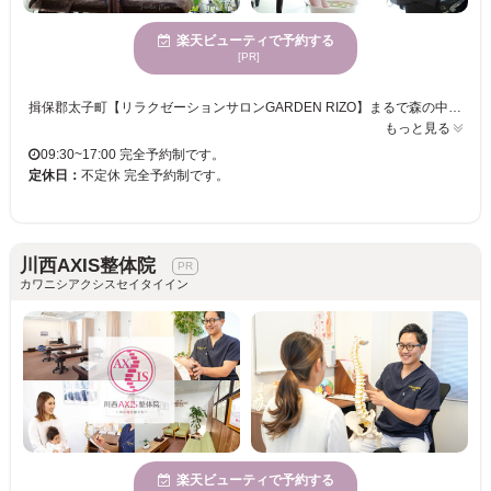
楽天ビューティで予約する
[PR]
揖保郡太子町【リラクゼーションサロンGARDEN RIZO】まるで森の中にいるようなプライベート空間で、あなただけの特別な時間をお過ごしください。お花を浮かべたフットバスで足を温めた後、天然100％の上質なアロマオイルで全身をくまなくほぐしていきます。全身の筋肉・筋膜をほぐすことで、体が軽く動かしやすくなり、肩こり、首こり、むくみの軽減、全身の細胞に酸素と栄養が行き渡ることで、お肌の透明感アップ・痩せやすい体質に導く効果が期待されます。ストレッチを加えてトリートメント効果を高めます。施術の際は、紙ショーツ、紙ブラ、ガウンにお着換えいただきます。お顔を触る施術はありません。お持ち物は必要ありません。施術後に、ドリンクをお出ししていますので、ゆったりとおくつろぎください。ご希望の場合JR網干駅から送迎可能です。その場合事前に公式LINEからお問い合わせください（トップ画像をスワイプしてQRコードをスクショ→LINEアプリの友達追加マーク→QRコード→右下画像マークからスクショしたQRコードをご選択ください）
もっと見る
09:30~17:00 完全予約制です。
定休日：
不定休 完全予約制です。
川西AXIS整体院
カワニシアクシスセイタイイン
楽天ビューティで予約する