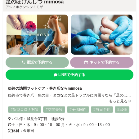
足のほけんしつ mimosa
アシノホケンシツミモザ
電話で予約する
ネットで予約する
LINEで予約する
姫路の訪問フットケア・巻き爪ならmimosa
姫路市で巻き爪・魚の目・タコなどの足トラブルにお困りなら「足のほけんしつ mimosa」へ。整形外科看護師歴25年の経験を活かし、痛みの少ないドイツ式フットケアを訪問・自宅サロンでご提供。介護中や外出困難な方も安心です。
もっと見る
#新型コロナ対策
#訪問美容
#子供同伴
#当日予約
#出張
バス停：城見台3丁目 徒歩3分
土・日・木：9：00～18：00 月・火・水：9：00～13：00
定休日：
金曜日