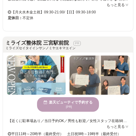
もっと見る
【月火水木金土祝】09:30-21:00/【日】09:30-18:00
定休日：
不定休
ミライズ整体院 三宮駅前院
ミライズセイタイインサンノミヤエキマエイン
楽天ビューティで予約する
[PR]
【近くに駐車場あり／当日予約OK／男性も歓迎／女性スタッフ在籍/綺麗な内装でリラックスしやすい環境づくり◎】 ＼もう悩まない！本気で不調を改善したい方へ／ どこへ行っても改善しなかった「首・肩こり」「頭痛」「腰痛」── ミライズ整体院では【厚生労働省認定の国家資格者】が、原因からしっかり見極めて根本改善をサポートします！ ●ボキボキしない！マッサージだけではないやさしい関節矯正！ 当院独自のオリジナル施術で、痛みの少ない安心の整体を提供◎ ●丁寧なカウンセリング＆半個室のリラックス空間 落ち着いたデザイナーズ空間で、初めての方も安心。 スーツのシワが気になる方にはお着替えもご用意♪ 「どこに行ってもダメだったのに、ここで改善した！」 そんなお声を多数いただいています♪ ◎仕事帰りにも通いやすい立地＆営業時間 ◎アフターケアも充実！リピート多数の実力派整体院 ◎肩こり骨盤矯正専門だから納得のいく説明 つらい不調を根本から見直したい方、ぜひ一度ご体験ください♪
もっと見る
平日11時～20時半（最終受付） 土日祝9時～19時半（最終受付）