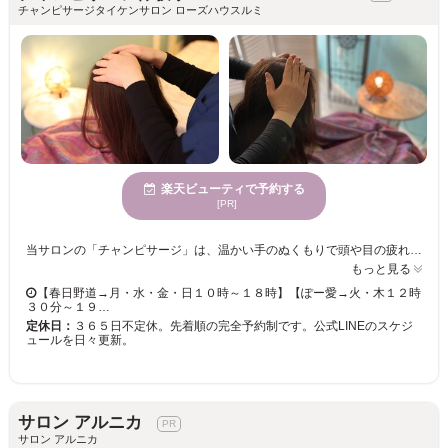
チャンピサージタイケンサロン ローズハウスルミ
楽天ビューティで予約する
[PR]
当サロンの「チャンピサージ」は、温かい手のぬくもりで頭や目の疲れを癒し、ストレスを和らげることを目的とした手技です。椅子に座ったまま服を着たまま受けられるので、気軽に立ち寄っていただけます。 プライベート空間で味わう、静寂の癒し。体験中は会話を控え、お客様だけのプライベートな空間で、心ゆくまでリラックスしていただけます。日常の喧騒を忘れ、頭を休める贅沢な時間をお過ごしください。 当サロンが提供する「チャンピサージ」は、１９７９年に英国で発表され、世界中に広まった伝統的なヘッドセラピーです。私はこれまで１１年間で、介護施設の職員の方々へ２７００回を超える活動を行ってきました。毎週、毎月と通ってくださるリピーターの方も多く、心と頭の癒しを実感いただいています。 デスクワークやスマートフォンの使いすぎによる目の疲れや首肩の凝り、人間関係などでストレスを感じている方には特におすすめです。瞑想時のように深いリラックス状態へと導き、心身ともにリフレッシュできます。「心や身体が疲れてるなぁ〜」と感じた時は、ぜひ一度ローズハウスルミへお越しください。〜皆さまのほっとされた笑顔が私の癒しです〜
もっと見る
【春日野道→月・水・金・日１０時～１８時】【ぽー愛→火・木１２時
３０分～１９…
定休日：
３６５日不定休。先着順の完全予約制です。公式LINEのスケジ
ュールを日々更新。
サロン アルニカ
サロン アルニカ