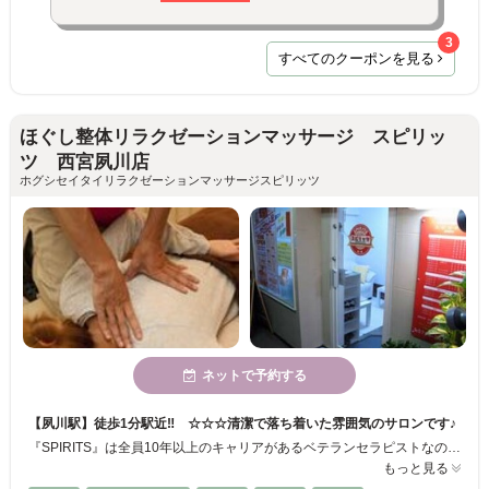
3
すべてのクーポンを見る
ほぐし整体リラクゼーションマッサージ スピリッ
ツ 西宮夙川店
ホグシセイタイリラクゼーションマッサージスピリッツ
ネットで予約する
【夙川駅】徒歩1分駅近‼ ☆☆☆清潔で落ち着いた雰囲気のサロンです♪
『SPIRITS』は全員10年以上のキャリアがあるベテランセラピストなので安心♪「一切、妥協しないクオリティの高い施術」をモットーにあなたをお待ちしています☆ ※駐車料金を６０分以上のコースはキャッシュバック致します‼ 近隣のパーキングに駐車して頂いた場合、施術時間分の駐車料金を返金いたします‼
もっと見る