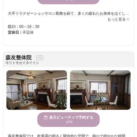
大手リラクゼーションサロン勤務を経て、多くの疲れたお身体をほぐし、自身も慢性的な身体疲労を経験した結果たどり着いたのは「姿勢と身体の使い方」でした。いくらほぐしても、翌月にはまた同じ個所がしんどいと来られるお客様たち。その原因は「姿勢と身体の使い方」です。歪みのある中心軸で身体を支えると、身体のどこかに必ず無理が出ます。例えば猫背。前方にずれた頭部を支えるために、首と肩の筋肉は常に緊張状態。いくらほぐしても、首肩コリは繰り返します。 当サロンでは、バレエ、ダンス、古武術などの身体の使い方を基に考えられた、「自立整体」で身体の中心軸を整えます。ストレッチポールの上で行うストレッチ体操ですが、ただ筋肉を伸ばすだけでなく、本来の骨格の動きを身体に思い出させるリハビリテーションプログラムです。ご自宅でも継続してもらうことでより変化を感じて頂けます。 慢性的な身体の疲れ。マッサージに行ってもすぐに戻ってしまう。運動のパフォーマンスをもっと上げたい。姿勢を整え美ボディを手に入れたい。などという方に。
もっと見る
10：00～18：30
定休日：
不定休
森友整体院
モリトモセイタイイン
楽天ビューティで予約する
[PR]
森友整体院では、欧風調の明るく開放的な空間で、静かで穏やかな時間を過ごすことができます。丁寧に施術することを心掛けており、１日６名限定でリラックスした環境を提供しています。身体の歪みやコリを改善することが得意な当院では、自分の体と向き合うことで心身ともにリフレッシュし、元気を取り戻すお手伝いを致します。多様な年齢向けに向けたサービスで、健康への道をサポートします。親しみやすいプライベートサロンの中で、子連れの方も安心してご利用いただけます。また、駐車場も完備しており、アクセスしやすいのも魅力の一つです。自宅でのケアもサポートし、長期的な健康促進を目指します。ぜひ、森友整体院で安らぎのひとときをお過ごしください。