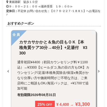
東姫路駅 徒歩１０分
９：００～２１：００ ≪最終受受 １９：００≫
定休日：
不定休 お問い合わせ先：【０７９-２２７-１８８１】へお電話を
♪
おすすめクーポン
全員
カサカサかかと＆魚の目もＯＫ【本
格角質ケア30分→40分】+足湯付 ¥3
300
通常初回¥4400（初回カウンセリング料￥1100
込）→¥3300【ヒールダコ,魚の目の方もOK】カ
ウンセリング/足湯/本格角質除去/保湿※角質がか
なり分厚い方や施術時間がご不明な方は、ご来
店時にご相談もOK♪海泥パックは、+¥1700で追
加可能
有効期限
2026年08月31日
¥3,300
¥ 4,400 →
25%
OFF