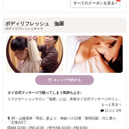
すべてのクーポンを見る
ボディリフレッシュ 伽羅
ボディリフレッシュキャラ
ネットで予約する
タイ古式マッサージで眠ってしまう気持ちよさ♪
リラクゼーションサロン『伽羅』には、本格タイ古式マッサージやリンパオイルトリートメント、味わい深いアジアンテイストの内装など、お客様のリラックス空間のため全力を尽くしております！
もっと見る
口コミ 1件
JR・山陽電車「明石」駅より、神姫バス22番「西明石駅」行に乗り、
「王塚台5丁…
AM 10:00～PM 10:30 （受付AM 10:00～PM 8:00）