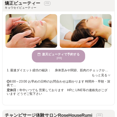
矯正ビューティー
キョウセイビューティー
楽天ビューティで予約する
[PR]
1. 最速ダイエット成功の秘訣： 身体歪みや関節、筋肉のチェックから最適な矯正を提案し 3ヶ月のダイエット成功をサポートします ・。・。・。・。・。・。・。・。・。・。・。・。・。・ 2. 痛みのない施術で快適な体験： （手技100％）の高度な整体・矯正技術を用いて、 痛みのない施術を行います ・。・。・。・。・。・。・。・。・。・。・。・。・。・ 3. 即効性のあるフェイス＊ボディーラインの変化： 1回の施術でも、すぐに体が軽くなり、各部位の矯正効果が見た目でわかります ・。・。・。・。・。・。・。・。・。・。・。・。・。・ 4. 美容整形に頼らない小顔矯正＊骨盤矯正： 美容整形をしなくても手軽に理想的な、小顔と骨盤になれる施術を提供します ・。・。・。・。・。・。・。・。・。・。・。・。・。・ 5. 個別の悩みに対応： お客様おひとりお一人の悩みを丁寧に聞き、それぞれに合った美容矯正施術を行います
もっと見る
8:00～23:00 お早めの日時のお問合わせは助かります 時間外・早朝・深
夜で…
定休日：
年中いつでも 営業しております HPに LINE等の連絡先がござ
います どうぞご覧下さい
チャンピサージ体験サロンRoseHouseRumi