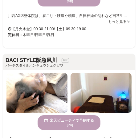
[PR]
川西AXIS整体院は、肩こり・腰痛や頭痛、自律神経の乱れなど日常生活に支障をきたすお体の不調を根本から改善していく整体院です。この場所では、ポジティブな時間を過ごすことができ、日々の忙しさやストレスから解放されることを実感していただけます。特に、多くの女性のお客様から高い支持を得ています。心が穏やかになる居心地の良い空間で、自分のペースでリラックスしたひとときを過ごせるのが特徴です。そして、歪みやコリの改善を得意としているため、身体の不調を感じている方々にもうれしいプラスを提供します。お子様連れでのご来院も歓迎しており、駐車場も完備されていますので、車でのアクセスも安心です。非日常のリラックスを川西AXIS整体院でぜひお楽しみください。
もっと見る
【月火水金】09:30-21:00/【土】09:30-19:00
定休日：
木曜日/日曜日/祝日
BACI STYLE阪急夙川
バーチスタイルハンキュウシュクガワ
楽天ビューティで予約する
[PR]