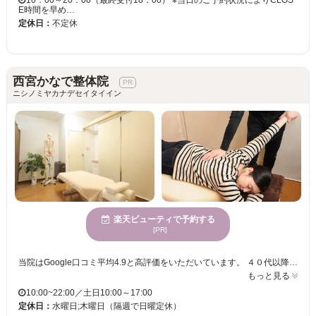
10：00～20：00（最終受付18：00） ※当日のご予約状況によりCLOS
E時間を早め…
定休日：
不定休
西宮かなで整体院
ニシノミヤカナデセイタイイン
楽天ビューティで予約する
[PR]
当院はGoogle口コミ平均4.9と高評価をいただいています。 ４０代以降の腰痛でお悩みの方が多く訪れる整体院です。 どこに行っても改善しない、またはすぐに痛みが戻る、どんなストレッチが自分に合っているのか教えて欲しい、など色んなご相談に真剣にお答えいたします。 まずはご自身の腰痛がなぜ起きているのか、どれぐらいで改善するのか知りたくはありませんか？ 初回では、お身体の検査をした上で施術させていただき、どうすれば改善するかご説明をさせていただきます。 もう腰の事で悩まなくて良い所まで徹底サポートいたします。
もっと見る
10:00~22:00／土日10:00～17:00
定休日：
水曜日;木曜日（隔週で日曜定休）