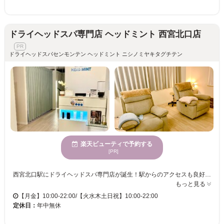
ドライヘッドスパ専門店 ヘッドミント 西宮北口店
ドライヘッドスパセンモンテン ヘッドミント ニシノミヤキタグチテン
楽天ビューティで予約する
[PR]
西宮北口駅にドライヘッドスパ専門店が誕生！駅からのアクセスも良好で、都会の喧騒から離れて穏やかな時間を過ごせる場所です。頭の重さや眼精疲労、肩こり、首こり、さらには睡眠不足などを抱える方に特化したメニューを豊富に取り揃え、何度通っても60分で5,980円というリーズナブルな価格で体験できるため、気軽に手を出してみてはいかがでしょうか！お一人でも、カップルでも、様々な年齢層の方々がペアで訪れることの多い「男性もペア予約も多数」、日常のストレスを解放する上質なひとときをお届けします。また、コルギやフットマッサージもあり、安心の都度払いでお財布にも優しい設定です。心身ともにリラックスできる空間を心がけているため、ぜひ一度足を運んでみてください。店舗では地域の皆様から愛されることを目指しています。回数券やコース販売、次回予約クロージングなど一切ありません！
もっと見る
【月金】10:00-22:00/【火水木土日祝】10:00-22:00
定休日：
年中無休