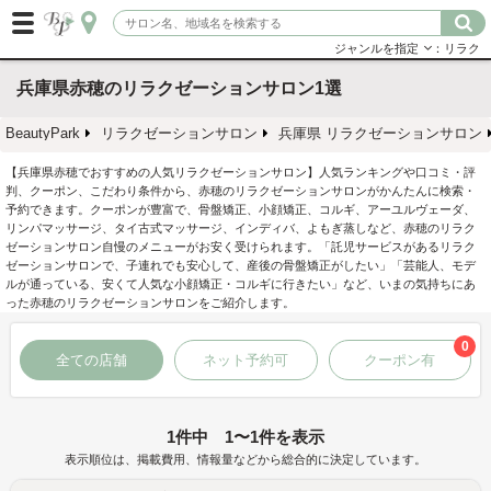
ジャンルを指定
：リラク
兵庫県赤穂のリラクゼーションサロン1選
BeautyPark
リラクゼーションサロン
兵庫県 リラクゼーションサロン
【兵庫県赤穂でおすすめの人気リラクゼーションサロン】人気ランキングや口コミ・評
判、クーポン、こだわり条件から、赤穂のリラクゼーションサロンがかんたんに検索・
予約できます。クーポンが豊富で、骨盤矯正、小顔矯正、コルギ、アーユルヴェーダ、
リンパマッサージ、タイ古式マッサージ、インディバ、よもぎ蒸しなど、赤穂のリラク
ゼーションサロン自慢のメニューがお安く受けられます。「託児サービスがあるリラク
ゼーションサロンで、子連れでも安心して、産後の骨盤矯正がしたい」「芸能人、モデ
ルが通っている、安くて人気な小顔矯正・コルギに行きたい」など、いまの気持ちにあ
った赤穂のリラクゼーションサロンをご紹介します。
0
全ての店舗
ネット予約可
クーポン有
1件中 1〜1件を表示
表示順位は、掲載費用、情報量などから総合的に決定しています。