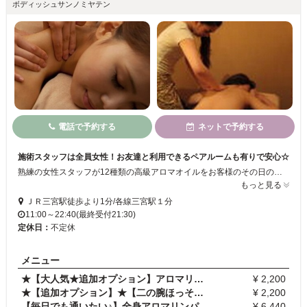
ボディッシュサンノミヤテン
電話で予約する
ネットで予約する
施術スタッフは全員女性！お友達と利用できるペアルームも有りで安心☆
熟練の女性スタッフが12種類の高級アロマオイルをお客様のその日の体調や気分に合わせて選び、オイルマッサージ、リンパマッサージを施術していきます。日頃の疲れを取りながらも、神経の疲れをアロマの香りで癒し心身のメンテナンスを【Bodysh 三宮店】でいたしませんか？Bodyshは大阪梅田を中心に関西で15店舗を展開中で「接客、技術、価格、雰囲気」が満足していただける隠れ家的サロンです☆..+。
もっと見る
ＪＲ三宮駅徒歩より1分/各線三宮駅１分
11:00～22:40(最終受付21:30)
定休日：
不定休
メニュー
★【大人気★追加オプション】アロマリンパ デコルテ…
¥ 2,200
★【追加オプション】★【二の腕ほっそり リンパ集中…
¥ 2,200
【毎日でも通いたい♪】全身アロマリンパトリートメン…
¥ 6,440