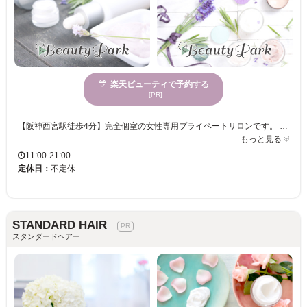
楽天ビューティで予約する
[PR]
【阪神西宮駅徒歩4分】完全個室の女性専用プライベートサロンです。 疲れが抜けない、なんとなくだるい、肩や首の力が抜けない。 そんな方へ向けて、植物オイルとアロマを使用したオイルマッサージをご提供しています。 強く押すのではなくやさしく深くなじませる施術、心身が自然とゆるむ感覚を大切にしています リンパトリートメントMIZUTOKIは、女性専用・完全個室のプライベートサロンです。 強く押すのではなく、体の状態に合わせて防御反応や反発が起きにくい心地よい圧で、全身をゆるめていく施術を行っています。 呼吸が深くなる、体の力が抜ける、頭が静かになる。 そんな感覚を大切にしながら、お一人おひとりに合わせて施術しています。 日々の疲れをリセットしたい方、自分をゆっくり休ませたい方はぜひ一度ご相談ください。 全身リンパマッサージ90分以上のコースは、首や頭をやさしくゆるめる痛みのないドライヘッド付きです。 強く押さず、頭皮や首まわりをやさしくゆるめていくドライヘッドです。 頭が静かになり、自然と眠ってしまう方も多くいらっしゃいます。 ※ご予約はネット予約をご利用いただくとスムーズです。施術中は電話に出られない場合がございます。
もっと見る
11:00-21:00
定休日：
不定休
STANDARD HAIR
スタンダードヘアー