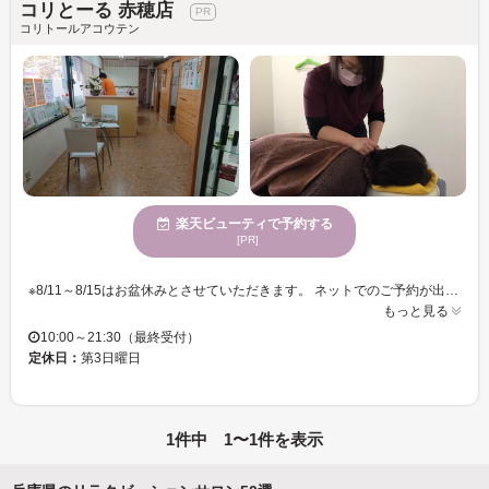
コリとーる 赤穂店
コリトールアコウテン
楽天ビューティで予約する
[PR]
※8/11～8/15はお盆休みとさせていただきます。 ネットでのご予約が出来ない場合は、電話にてご相談ください。 仕事・家事・育児・ハードなスポーツや勉強…知らないうちに私たちは日々時間に追われています！疲れが溜まると免疫力が低下し体調を崩しやすくなります。ほぐし処【コリとーる】では、癒される空間と気持ちいい施術で日々の生活を一時忘れ、心と身体のストレス緩和のお手伝いを致します。 お客様一人一人の症状に合わせ丁寧に施術させていただきます。 もちろんオールハンドです！！今日の疲れは今日のうちに♪ ◆ボディケアは疲労回復のほか首、肩、腰、背中などの深いコリに◎ ◆フットケアで足裏に集中する反射区を刺激♪足のだるみやむくみに！ ◆特にお疲れの方には、じっくり施術の≪スペシャルケア≫をご用意★ その他にも豊富なメニューがあります♪疲れをスッキリさせたい、気分をリフレッシュしたい！そんなときは是非ほぐし処【コリとーる】へお越し下さい♪皆様のお越しをお待ちしております。
もっと見る
10:00～21:30（最終受付）
定休日：
第3日曜日
1件中 1〜1件を表示