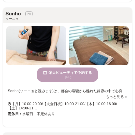
Sonho
ソーニョ
楽天ビューティで予約する
[PR]
Sonho(ソーニョと読みます)は、都会の喧騒から離れた静寂の中で心身のバランスを取り戻せる場所です。夫婦で営むこのプライベートサロンでは、上質な時間をお届けするために、もみほぐしや高純度のアロマオイルを用いたトリートメントをご提供しています。とりわけ、脊柱まわりに高純度のアロマオイルを雫のように落としながらトリートメントする「レインドロップ」という施術は、心心身が整う静かな空間で、忙しい日常を忘れて本来の自分に戻ることができるでしょう。男性施術者と女性施術者による適切なケアが行われ、男性にも女性にも安心してご利用いただけるのがSonhoの特徴です。どの年齢層でも満足いただけるサービスを提供しています。普段頑張っている自分にリフレッシュをプレゼントし、リラックスした時間を過ごしてみてください。
もっと見る
【月】10:00-20:00/【火金日祝】10:00-21:00/【木】10:00-16:00/
【土】14:00-21…
定休日：
水曜日、不定休あり