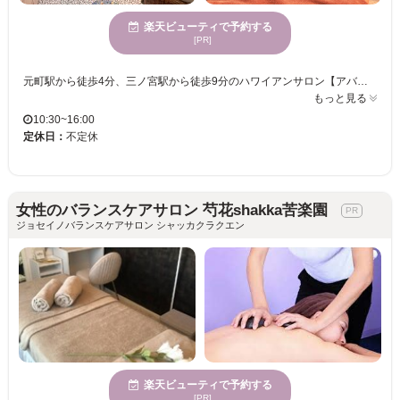
楽天ビューティで予約する
[PR]
元町駅から徒歩4分、三ノ宮駅から徒歩9分のハワイアンサロン【アバサアイナ】 ワイキキビーチ沿いにある老舗ホテル内にある人気スパ【アバサスパ】の姉妹店が神戸に！！当サロンは、ハワイを思わせる内装やBGM・香りで日常から離れた癒しのリゾート空間☆ ハワイ産オーガニックオイルの【ロミロミリンパマッサージ】をはじめ、大人気の【脱毛】来店前のシェービングなし！ジェル不使用で脱・不快感！！ 最先端【フェムケア/デリケートゾーンケア】や、最新のマシン搭載のボディ・フェイシャルケア！！少し空いた時間にドライヘッドスパもオススメ！！ もちろんハワイ直産のオーガニックのコスメもお取り扱いしております☆ 気になる部位に集中ケア★全身ケア★理想の美ボディへと導きます！ 個室完備のプライベート重視ですので、ご安心ください♪
もっと見る
10:30~16:00
定休日：
不定休
女性のバランスケアサロン 芍花shakka苦楽園
ジョセイノバランスケアサロン シャッカクラクエン
楽天ビューティで予約する
[PR]