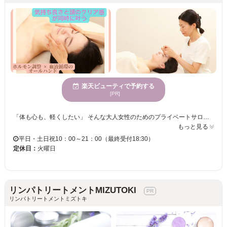
楽天ビューティで予約する
[PR]
「体も心も、軽くしたい」 そんな大人女性のためのプライベートサロン。 自律神経・ホルモン・感情のバランスを整え、 体の深部から“めぐり”を促す施術を行っています。 室内に漂う香りと手技で深いリラックスを引き出し、姿勢や冷え・むくみの根本改善にアプローチします。。 脳神経や感情の緊張までやさしくゆるめ、肌質や透明感・表情の柔らかさを取り戻します。 「整える」「ゆるめる」「めぐらせる」 そのすべてを叶える上質な時間をお過ごしください。 サロンアルニカは、施術歴15年のセラピストが行う完全予約制サロンです。 あなただけの“心身がよみがえる時間”を、どうぞご体感ください。 (自律神経,不眠,更年期,冷え性,むくみ,姿勢改善,心理ケア,ホルモンバランス,神戸,女性専用,プライベートサロン)
もっと見る
平日・土日祝10：00～21：00（最終受付18:30）
定休日：
火曜日
リンパトリートメントMIZUTOKI
リンパトリートメントミズトキ