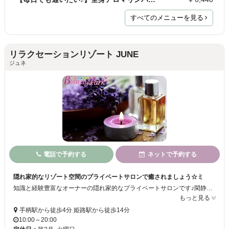
すべてのメニューを見る
リラクセーションリゾート JUNE
ジュネ
電話で予約する
ネットで予約する
隠れ家的なリゾート空間のプライベートサロンで癒されましょう☆ミ
知識と経験豊富なオーナーの隠れ家的なプライベートサロンです♪閑静な住宅街の中に佇む隠れ家的なサロンです。中に入るとリゾートにきたような静かで温かな空間･･･日々の疲れやストレスをスッキリさせましょう！お一人様専用、お二人様用の個室があります♪2人同時施術もOKなのでお友達と行くのもおすすめです☆ミ
もっと見る
手柄駅から徒歩4分 姫路駅から徒歩14分
10:00～20:00