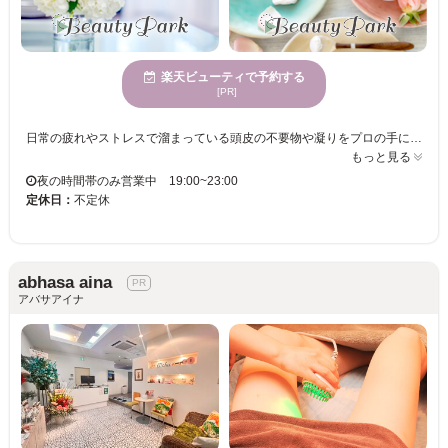
楽天ビューティで予約する
[PR]
日常の疲れやストレスで溜まっている頭皮の不要物や凝りをプロの手によるドライヘッドスパとウェットヘッドスパで取り除いて圧倒的な癒しを提供致します！皆様の心と身体の癒しと至福のリラクゼーションで幸せなひとときをお楽しみくださいませ☆他のサロン様にはできないシャンプートリートメント肩首マッサージ付です こだわった頭皮予防の商品を用意しております、血液とリンパの循環良くし蓄積された不要物を除去し、脳疲労回復、自律神経やホルモンバランスを整える効果が期待できます。同時に上質な美容室で行っているシステムトリートメントも施術させて頂きますので髪の内部にも栄養を染み渡らせ、艶とまとまりもご実感頂けます！オールハンドのプロの施術で極上の眠りと至福と時間を皆様にご提供致します☆極上のヘッドスパとトリートメントをぜひご体感くださいませ☆
もっと見る
夜の時間帯のみ営業中 19:00~23:00
定休日：
不定休
abhasa aina
アバサアイナ