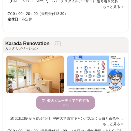
【BACI STYLE Arthur】（バーチスタイルアーサー） 落ち着きのあるアットホームサロンで、ゆっくりと寛ぎながら“癒しの時間”を堪能してみませんか？？ 当サロン【beauty salon bijou 阪急夙川店】では、丁寧なカウンセリングでお客様一人ひとりに合う施術を行い、健康な身体へ導きます◎ “疲れたな～”と思われた際にはぜひ当サロンへ！！ お客様のご来店心よりお待ちしております。
もっと見る
10：00～20：00（最終受付18:30）
定休日：
不定休
Karada Renovation
カラダ リノベーション
楽天ビューティで予約する
[PR]
【西宮北口駅から徒歩4分】 甲南大学西宮キャンパス近く☆白と茶色を基調とした落ち着きのある店内。バリアフリーになっていますので、車いす・ベビーカーでも気軽にご来店下さい♪大型ショッピングモールが近くにあるので、買い物ついでやお仕事帰りなどにぜひご利用下さい★ お客様の身体の状態をしっかりヒアリングし、今の状態に合った施術を行いますので、ツライ箇所・じっくりほぐしてほしい場所などがありましたら気軽にお伝え下さい。 ニーズに合わせてお選び出来るよう、ショートタイム～ロングタイムのメニューをご用意しております☆むくみ・冷え・歪みetc・・・身体の不調でお悩みの方は、ぜひ『Karada Renovation』へお越し下さい♪お客様のご来店を心よりお待ちしております。
もっと見る