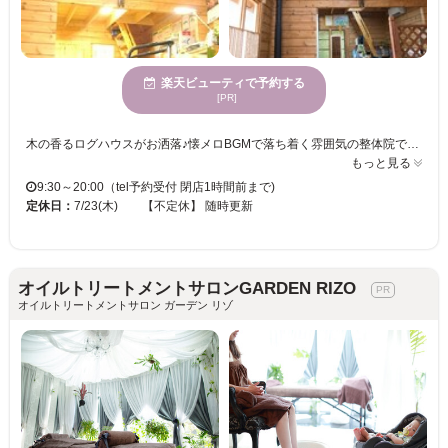
楽天ビューティで予約する
[PR]
木の香るログハウスがお洒落♪懐メロBGMで落ち着く雰囲気の整体院です☆ お仕事や家事での日頃の疲れをスッキリ取り除き全身をカル～くさせ、あなたの健康をサポート致します！ 特にお悩みの多い肩こり・腰痛などは骨盤を歪める生活習慣が原因です！ 施術と併せて生活習慣も一緒に正していけるよう、普段の生活での事など何でもご相談下さい★ ★【肩甲骨ハクリ】★【骨盤矯正】★ が得意！！ 肩コリ・腰痛などにおススメ！骨盤矯正で体の根本から歪みを改善しませんか？ 体調が変わる産後の骨盤ケアにも効果的◎ 施術だけでなく原因となる生活習慣等を改善するアドバイスも行っております！ 施術後のスッキリ感／軽快感／違いに感動間違いナシ♪ 骨盤矯正ダイエット・小顔矯正などの美容整体もご用意しております！ 美容【小顔矯正】は、１回で結果が実感できます！ 一緒に内側からキレイになりましょう☆ ご来店をお待ちしております
もっと見る
9:30～20:00（tel予約受付 閉店1時間前まで)
定休日：
7/23(木) 【不定休】 随時更新
オイルトリートメントサロンGARDEN RIZO
オイルトリートメントサロン ガーデン リゾ