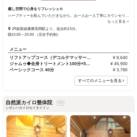
癒し空間で心身をリフレッシュ☆
ハーブティーを飲んでいただきながら、お一人お一人丁寧にカウンセリングをした後に施術いたします！癒しの音楽と、ハーブの香りが漂うゆったりとした空間で、お客様にリフレッシュしていただきます☆日頃の疲れやストレスを解消できる癒しサロンです♪
もっと見る
JR姫新線播磨高岡駅より、徒歩約15分。
10:00～20:00 （完全予約制）
メニュー
リフトアップコース（デコルテマッサージ付き）60分
¥ 8,640
ジャムゥ◆全身トリートメント100分×5回コース
¥ 45,900
ベーシックコース 40分
¥ 3,780
すべてのメニューを見る
自然派カイロ整体院
シゼンハカイロセイタイイン