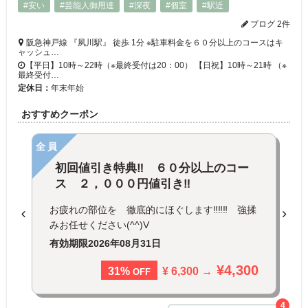
#安い
#芸能人御用達
#深夜
#個室
#駅近
ブログ 2件
阪急神戸線 『夙川駅』 徒歩 1分 ※駐車料金を６０分以上のコースはキ
ャッシュ…
【平日】10時～22時（※最終受付は20：00） 【日祝】10時～21時 （※
最終受付…
定休日：
年末年始
おすすめクーポン
全員
初回値引き特典‼ ６０分以上のコー
ス ２，０００円値引き‼
お疲れの部位を 徹底的にほぐします‼‼‼ 強揉
みお任せください(^^)V
有効期限
2026年08月31日
¥4,300
¥ 6,300 →
31%
OFF
4