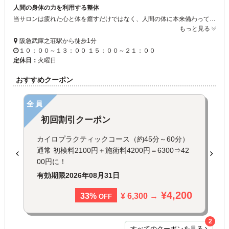
人間の身体の力を利用する整体
当サロンは疲れた心と体を癒すだけではなく、人間の体に本来備わっている自己治癒力や免疫力を刺激することで、心と体が自発的に元気を取り戻すようサポートします。是非一度お試し下さい。
もっと見る
阪急武庫之荘駅から徒歩1分
１０：００～１３：００ １５：００～２１：００
定休日：
火曜日
おすすめクーポン
全員
初回割引クーポン
カイロプラクティックコース（約45分～60分）
通常 初検料2100円＋施術料4200円＝6300⇒42
00円に！
有効期限
2026年08月31日
¥4,200
¥ 6,300 →
33%
OFF
2
すべてのクーポンを見る