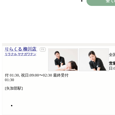
全て
りらくる 柳川店
リラクル ヤナガワテン
全
営
日:
付 01:30, 祝日:09:00〜02:30 最終受付
01:30
[矢加部駅]