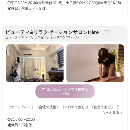
平日8:00〜20:30(最終受付19:15)、土日祝8:00〜17:30(最終受付16:15)
定休日：
木曜日・不定休
ビューティ&リラクゼーションサロンfrère
ビューティアンドリラクゼーションサロンフレール
楽天ビューティで予約する
[PR]
《オールハンド》《自慢の技術》 《アロマで癒し♪》《個室で安心》 【丁寧にカウンセリングをして、その日その時その人に合ったケアをします♪】 プライベートを確保できる個室で人目を気にせず施術に集中しましょう♪ オールハンドマッサージの贅沢ケアで身体も心もスッキリ★スベスベにリフレッシュ♪ ＜プライベートサロンfrère＞で、あなたも理想の美を目指してみませんか？？
もっと見る
11：00〜22:00
定休日：
不定休