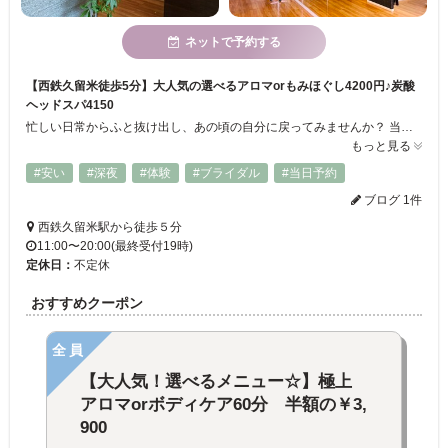
ネットで予約する
【西鉄久留米徒歩5分】大人気の選べるアロマorもみほぐし4200円♪炭酸
ヘッドスパ4150
忙しい日常からふと抜け出し、あの頃の自分に戻ってみませんか？ 当店は、男女共にご利用頂けるよう店内は完全個室となっております。 高級感溢れる店内は、上質な気分へと導いてくれます。 多手技のセラピストと優しいアロマの香りに包まれながら、究極の癒しを『ＢＯＤＹ ＢＲＡＮＤ』で是非ご堪能下さい。
もっと見る
#安い
#深夜
#体験
#ブライダル
#当日予約
ブログ 1件
西鉄久留米駅から徒歩５分
11:00〜20:00(最終受付19時)
定休日：
不定休
おすすめクーポン
全員
【大人気！選べるメニュー☆】極上
アロマorボディケア60分 半額の￥3,
900