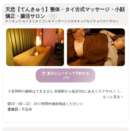
天恷【てんきゅう】整体・タイ古式マッサージ・小顔
矯正・腸活サロン
テンキュウ セイタイタイコシキマッサージコガオキョウセイチョウカツサロン
楽天ビューティで予約する
[PR]
２名同時の施術はできません 赤坂駅から徒歩3分にあるリラクサロン《整体・ボディケア 天恷》！店内はアットホームなプライベート空間と、マンツーマン施術なので、初めての方も安心して通っていただけます♪ゆったりとお寛ぎください！！ ◆チネイザンメニューがあるサロン◆ 当サロンでは『チネイザン』の施術も行っております。チネイザンマッサージは、手のひらを使ってお腹をやさしく刺激することで、老化や疲労により下がってしまった内臓を元の位置にもどし、本来の機能を取り戻します。感情のバランスも整え、自然治癒力を高める効果も◎ 21：00まで営業しているので、お仕事帰りでも気軽に通えます◎疲労回復・体質改善や小顔になりたいなど、悩みや希望に合わせた豊富なメニューであなたの健康美を完全サポートします♪本場タイで培った本格施術を一度、ご体感ください☆
もっと見る
10：00～22：15☆時間外施術相談ください☆
定休日：
不定休