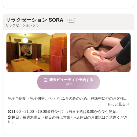
リラクゼーション SORA
リラクゼーションソラ
楽天ビューティで予約する
[PR]
完全予約制・完全個室。ベッドは1台のみのため、施術中に他のお客様と会うことはありません。男性施術者ですが、力任せではなく体の反応を見ながら丁寧に調整します。ゆっくり過ごしたい方、会話が苦手な方もお気軽にご利用ください。 【こんな方にオススメ】 ・疲れが取れにくい ・肩や腰が慢性的につらい ・強すぎる施術が苦手 ・落ち着いた空間で受けたい ・毎回同じ人に施術してほしい 【当店の取り組み】 ・完全予約制です ・施術中の会話は調整可能です ・無理な力や痛みのある施術は行いません ・営業や回数券の強引な案内はありません
もっと見る
11:00～21:00〈19:00最終受付〉 ※当日予約は8:00から受付開始。
定休日：
毎週木曜日〈祝日の時は営業〉※店休日のお電話はご遠慮くださ
い。