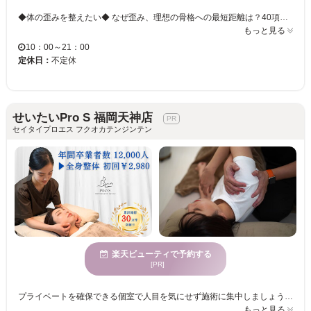
◆体の歪みを整えたい◆ なぜ歪み、理想の骨格への最短距離は？40項以上の全身検査とソフトな波動整体で根本的な原因を丁寧に矯正。痛みや不調、血流、自律神経などはもちろん美しい姿勢を追求する実力主義の美容整体です。 ◆サイズダウンを目指したい◆ 猫背、反り腰、下半身太り、骨盤の歪み、O脚、不良姿勢を根本から美しく。さらに無理のない食生活の改善や栄養分析、血糖値の評価やエクササイズ指導など、個人にあわせた丁寧なダイエットサポートも大好評です ◆体の痛み・不調を根本改善したい◆ 慢性肩こりや頭痛、腰痛、猫背、むくみ、自律神経など、その場しのぎの施術ではなく負担の原因になる姿勢や骨格の異常、神経系、血流、筋膜を優しく整えるエネルギー整体です。
もっと見る
10：00～21：00
定休日：
不定休
せいたいPro S 福岡天神店
セイタイプロエス フクオカテンジンテン
楽天ビューティで予約する
[PR]
プライベートを確保できる個室で人目を気にせず施術に集中しましょう♪ツボをおさえた的確な施術で、からだ全体をスッキリさせませんか？あなたの理想は当サロンで叶う☆
もっと見る