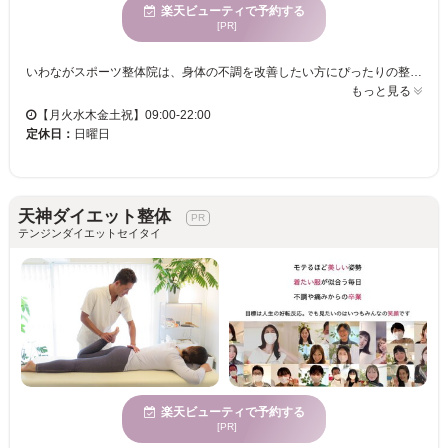
楽天ビューティで予約する
[PR]
いわながスポーツ整体院は、身体の不調を改善したい方にぴったりの整体院です。心身が休まる場所として、リラックスできる空間が提供され、仕事やプライベートでも快適な生活を送るためのサポートをします。ボディケアに自信を持ち、身体の調子を整えて生活を前向きにすることを目指しています。看板犬が在籍しており、心も和む空間で日常の疲れを癒やしてください。特に女性から多くの支持を受けています。いわながスポーツ整体院では、安心して通える会員割があり、回数券はしておらず、一度に高額の出費をすることなく、無理のないペースで通うことが可能です。ぜひ、自分のペースで身体のメンテナンスをしに訪れてみてください。
もっと見る
【月火水木金土祝】09:00-22:00
定休日：
日曜日
天神ダイエット整体
テンジンダイエットセイタイ
楽天ビューティで予約する
[PR]