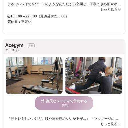
まるでハワイのリゾートのようなあたたかい空間と、丁寧できめ細やかなサービスで心も身体もゆったりと寛げます。 ハワイの伝統的なマッサージのロミロミ、選べる20種類以上のアロマを使ったリフレクソロジーと、ドライヘッドスパなどのリラクゼーションメニューはもちろん、フェイシャルエステ、着衣で行う骨盤調整・ボィケアストレッチと、豊富なメニューをご用意。 人気のホットストーンや毛穴洗浄、足裏角質ケア、脂肪燃焼テープなどオプションメニューも充実。その日のコンディションや気分、目的に合わせて色々なメニューを試したくなるサロンです。 天然アロマ、無添加ホホバオイルを使用するので肌が弱い人も安心。妊娠5ヶ月以上で受けられるマタニティートリートメントも有。 ロミロミの手技を混ぜ、指からひじまでの広い範囲を使って、しっかりとした圧でリンパやツボにアプローチし波のような心地よいリズムでマッサージ。力加減のご要望にも喜んで応じます。 古来ハワイより伝わるオールハンドケアと、世界のオイルトリートメントを組み合わせた独自のテクニックで、日頃の疲れを癒やす至福のひとときへと誘います。
もっと見る
10：00～22：00（最終受付21：00）
定休日：
不定休
Acegym
エースジム
楽天ビューティで予約する
[PR]
「筋トレをしたいけど、腰や肩を痛めないか不安…」 「マッサージに行っても、すぐ身体が重くなる…」 そんな40代〜50代の皆様に選ばれているのが、完全個室ジム『Acegym』です。 当ジムの最大の特徴は【ピラティス × 筋力トレーニング】の掛け合わせ。 姿勢が崩れたまま筋トレを行うと、肩こりや腰の違和感、怪我につながりやすくなります。 そこでAcegymでは、まずピラティスで体幹や姿勢を「整える」ことからスタート。身体が正しく動く状態を作ったうえで「鍛える」ため、無理なく効率的な身体づくりが可能です。 ・姿勢を改善して若々しく見られたい ・慢性的な腰痛や肩こりをケアしたい ・ゴルフの飛距離やパフォーマンスを上げたい ・周りの目を気にせず運動したい 完全個室マンツーマンなので、運動初心者の方も安心です。 「整えながら鍛える」新しいパーソナル体験で、長く動き続けられる身体を手に入れませんか？
もっと見る