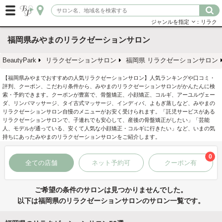
ジャンルを指定
：リラク
福岡県みやまのリラクゼーションサロン
BeautyPark
リラクゼーションサロン
福岡県 リラクゼーションサロン
【福岡県みやまでおすすめの人気リラクゼーションサロン】人気ランキングや口コミ・
評判、クーポン、こだわり条件から、みやまのリラクゼーションサロンがかんたんに検
索・予約できます。クーポンが豊富で、骨盤矯正、小顔矯正、コルギ、アーユルヴェー
ダ、リンパマッサージ、タイ古式マッサージ、インディバ、よもぎ蒸しなど、みやまの
リラクゼーションサロン自慢のメニューがお安く受けられます。「託児サービスがある
リラクゼーションサロンで、子連れでも安心して、産後の骨盤矯正がしたい」「芸能
人、モデルが通っている、安くて人気な小顔矯正・コルギに行きたい」など、いまの気
持ちにあったみやまのリラクゼーションサロンをご紹介します。
0
全ての店舗
ネット予約可
クーポン有
ご希望の条件のサロンは見つかりませんでした。
以下は福岡県のリラクゼーションサロンのサロン一覧です。