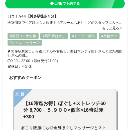
LINEで予約する
口コミ☆4.8【博多駅徒歩５分】
全室個室でペア以上も大歓迎！ペアルームもあり！どのスタッフに入っても満足頂けるようにしっかりと研修しております。肩コリ・足のむくみ・腰痛・寝れないなどどんな小さなお悩みも一緒に改善していきまょう！７周年キャンペーンや平日限定クーポンも
もっと見る
#新型コロナ対策
#肩甲骨はがし
#モニター募集
#産後ケア
#オイルマッサージ
博多駅筑紫口から都ホテルを右折し、西日本シティ銀行さんと北九州銀
行さんの間…
9:30～22:00（最終受付21:00）
定休日：
不定休
おすすめクーポン
全員
【16時迄お得】ほぐし+ストレッチ60
分 8,700→５,９００<個室>16時以降
+300
肩こり腰痛にも◎全身ほぐしマッサージとスト