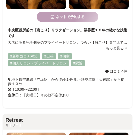
ネットで予約する
中央区役所前の【肩こり】リラクゼーション。業界歴１８年の確かな技術
です
大名にある完全個室のプライベートサロン。つらい【肩こり】専門店です(^ ^)過度のデスクワーク、増えるスマホによる【眼精疲労】。こりすぎた筋肉による【偏頭痛】にも対応いたします。座り仕事によるふくらはぎのむくみ、立ち仕事による筋肉疲労にはアロマフットトリートメントもオススメです。どうぞお気軽にお立ち寄りください♪♪
もっと見る
#新型コロナ対策
#出張
#個室
#個人サロン・プライベートサロン
#駅近
口コミ 4件
地下鉄空港線「赤坂駅」から徒歩１分 地下鉄空港線「天神駅」から徒
歩１０分 …
【10:00〜22:00】
定休日：
【火曜日】その他不定休あり
Retreat
リトリート