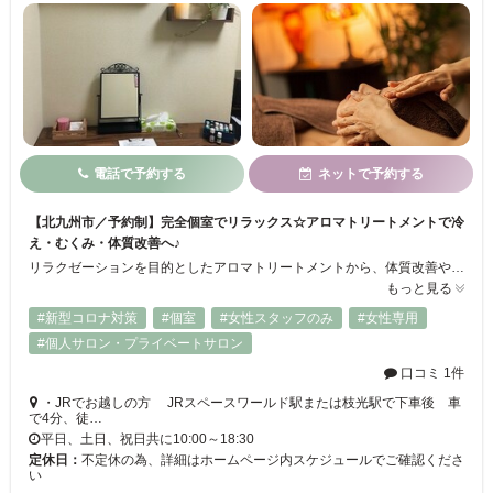
電話で予約する
ネットで予約する
【北九州市／予約制】完全個室でリラックス☆アロマトリートメントで冷
え・むくみ・体質改善へ♪
リラクゼーションを目的としたアロマトリートメントから、体質改善やお身体の状態に合わせたメディカル的なアロマトリートメントをご提供致します。看護師としての経験や知識を活かし、お客様のお悩みに合ったセルフケアや健康相談なども承ります。心の疲れやお身体のお悩み、体質のお悩み等、施術前のカウンセリングでお気軽にご相談下さい☆彡
もっと見る
#新型コロナ対策
#個室
#女性スタッフのみ
#女性専用
#個人サロン・プライベートサロン
口コミ 1件
・JRでお越しの方 JRスペースワールド駅または枝光駅で下車後 車
で4分、徒…
平日、土日、祝日共に10:00～18:30
定休日：
不定休の為、詳細はホームページ内スケジュールでご確認くださ
い