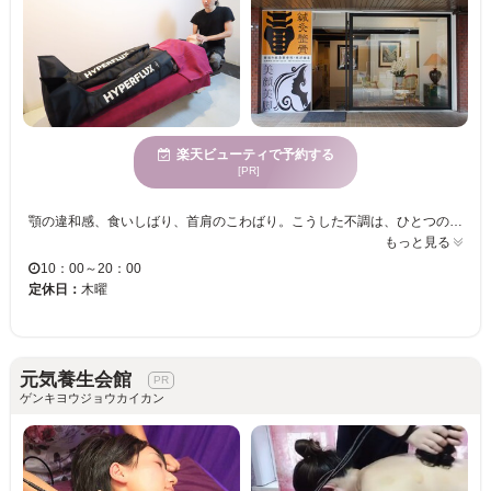
楽天ビューティで予約する
[PR]
顎の違和感、食いしばり、首肩のこわばり。こうした不調は、ひとつの場所だけで整理しきれないことがあります。東洋健美では、顎まわりだけでなく、首肩の緊張や全体の支え方も含めて見ながら、その方に合う施術を組み立てます。 強い刺激を押しつけるのではなく、今の状態に合わせて無理なく整えていくのが特徴です。うまく説明できない違和感でも大丈夫です。気になることを伺いながら、無理のない形でご案内します。 顎だけ、首肩だけで終わらせず、今の状態をつながりの中で見ていきたい方へ。朝の顎の重さや食いしばりが気になる方、首肩まで一緒に重さを感じている方もご相談ください。
もっと見る
10：00～20：00
定休日：
木曜
元気養生会館
ゲンキヨウジョウカイカン