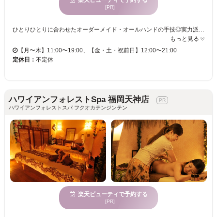
楽天ビューティで予約する
[PR]
ひとりひとりに合わせたオーダーメイド・オールハンドの手技◎実力派セラピストによるストレッチ・リリース・リンパドレナージュをかけ合わせた技術は「ツボをおさえた的確な施術」として老若男女問わず大人気！ どこへ行っても力加減に物足りなさを感じる男性のお客様からも、どこへ行ってもコリや痛みや不快感などの悩みが改善されず毎回その場しのぎになってしまう方からも「これだ！」のお声を多数いただいております♪
もっと見る
【月〜木】11:00〜19:00、【金・土・祝前日】12:00〜21:00
定休日：
不定休
ハワイアンフォレストSpa 福岡天神店
ハワイアンフォレストスパ フクオカテンジンテン
楽天ビューティで予約する
[PR]