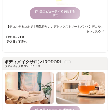
楽天ビューティで予約する
[PR]
【デコルテ＆コルギ！痛気持ちいいデトックストリートメント】デコルテにある鎖骨下リンパ節は「リンパの最終出口」といわれています。リンパは原則カラダの末端から心臓方向へと向かい、最後は鎖骨下へと流れ込み、体外へ排出される仕組みになっています。ところがデコルテが詰まっていると“ホースの出口が塞がっているような状態”となり、リンパの流れが停滞し、慢性的な肩コリ・首コリ・むくみ・疲労感の原因となります。そのため当店ではまずはじめにデコルテから施術を行うことでリンパ出口を開放し、デトックス効果を最大限高めたうえで全身骨気の施術に入ります。骨格を整え、筋膜をはがし、代謝の良いカラダへ導き、健やかな美しさを描いてゆきます。肩コリ・首コリ・むくみ・頭痛・慢性疲労といった不調でお悩みの方はぜひ一度ご相談くださいませ。オイルトリートメントを初めて受ける方にも、オイルトリートメントが好きで癒しも効果もどちらも求める方にも、ぜひお越しいただきたいと思います。【女性専用】【完全予約制】
もっと見る
9:00～21:00
定休日：
不定休
ボディメイクサロン IRODORI
ボディメイクサロン イロドリ