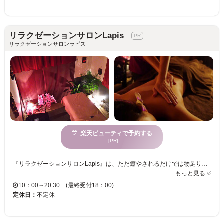
リラクゼーションサロンLapis
リラクゼーションサロンラピス
楽天ビューティで予約する
[PR]
『リラクゼーションサロンLapis』は、ただ癒やされるだけでは物足りない、本気でお身体をスッキリさせたい方のための隠れ家サロンです。 ​当店はアロマリンパ、もみほぐし、足つぼなど、お客様のその日の状態に合わせて手技を組み合わせる「オーダーメイドの施術」が自慢です。 最初から最後までオーナーがマンツーマンで、あなたのツラい箇所へ的確にアプローチします。 ​「いろいろ試したけれど、その場しのぎだった…」という方にこそ受けていただきたい、こだわりの職人技。完全プライベート空間で、驚きの軽さをぜひ体感してください。皆様のご来店を心よりお待ちしております♪
もっと見る
10：00～20:30 (最終受付18：00)
定休日：
不定休