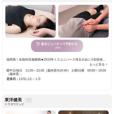
楽天ビューティで予約する
[PR]
福岡発！全国40店舗展開★2019年ミスユニバース埼玉大会に小顔技術提供！ 経験豊富なスタッフが丁寧にカウンセリング、お客様の骨格に合わせて施術します。骨格や筋肉の歪みを正すことで眉や目の高さを整え、見違えるほど小顔に♪ソフトな施術で初めての方にも安心。独自の技術とステッィクを使った施術にリピーター多数！ 福岡店人気No,1の【小顔矯正コース】のほかにも猫背やぽっこりお腹、O脚には【骨盤矯正コース】もおススメです♪
もっと見る
平日/祝日 11:00～22:00（最終受付20:40） 土曜/日曜 09:00～19:00
（最終受…
定休日：
12/31,1/1～１/3
東洋健美
トウヨウケンビ