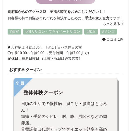
別府駅からのアクセス◎ 至福の時間をお過ごしください！！
お客様の持つお悩みそれぞれを解決するために、手法を変え全力でサポートしていきます！！親しみある院を目指し、多くのお客様に満足頂けるよう頑張っています☆
もっと見る
#個室
#個人サロン・プライベートサロン
#駅近
#メンズ
口コミ 1件
天神駅より徒歩3分、今泉1丁目バス停目の前
午前10:00～午後9:00 （受付時間 午後7:00まで）
定休日：
毎週日曜日 （土曜・祝日は通常営業）
おすすめクーポン
全員
整体体験クーポン
日頃の生活での慢性病、肩こり・腰痛はもちろ
ん！
頭痛・手足のシビレ・肘、膝、股関節などの関
節痛。
骨盤調整は代謝アップでダイエット効率も高め