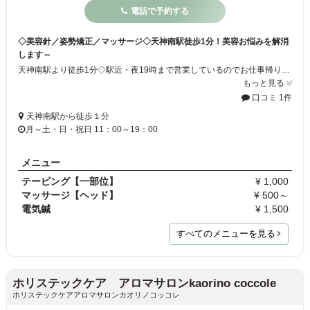
電話で予約する
◇美容針／姿勢矯正／マッサージ◇天神南駅徒歩1分！美容お悩みを解消
します～
天神南駅より徒歩1分◇駅近・夜19時まで営業しているのでお仕事帰りにも通える鍼灸治療院です！当院では、一人一人に合わせたオーダーメイド施術にこだわっています。しわ・しみ改善・リフトアップ・むくみ等に効果的な美容針や肩こり・腰痛に効果的な姿勢矯正など、経験豊富なスタッフが、確かな技術で患者様のお悩みをサポートします。一人一人の症状やお身体のお悩みに合わせた施術をご提供します◇
もっと見る
口コミ 1件
天神南駅から徒歩１分
月～土・日・祝日 11：00～19：00
メニュー
テーピング【一部位】
¥ 1,000
マッサージ【ヘッド】
¥ 500～
電気鍼
¥ 1,500
すべてのメニューを見る
ホリステックケア アロマサロンkaorino coccole
ホリステックケアアロマサロンカオリノコッコレ