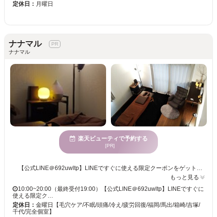
定休日：
月曜日
ナナマル
ナナマル
楽天ビューティで予約する
[PR]
【公式LINE＠692uwltp】LINEですぐに使える限定クーポンをゲット！ 《クレジットカード/タッチ決済OK/paypay可》《ご新規様歓迎》 女性専用＆完全貸切で周りを気にせずリラックスできるご褒美サロン♪うとうと心地よい眠りは、日々の疲れを忘れさせ、深い安らぎへと導きます。あなたのためだけの特別な時間が、ここで待っています。誰にも邪魔されない静かな環境で、自分自身をリセットし、エネルギーをチャージしましょう。大切な自分へのご褒美に、ぜひ一度ご体感ください。 不眠や偏頭痛でお悩みの方は丁寧に頭皮をほぐしていくドライヘッドスパ♪痛い足つぼが苦手な方には、眠ってしまう程の心地よい刺激のリフレクソロジーがおすすめ♪駅チカでアクセス◎知識＆経験が豊富なスタッフがピンポイントでコリやお悩みを改善！羽が生えたかのような軽い身体に！心と体を解きほぐす究極のリラクゼーションを体験しませんか？ 【ハイドロ/毛穴洗浄/ヘッドスパ/リフレクソロジー/もみほぐし/ニキビケア/毛穴ケア/不眠/頭痛/冷え/疲労回復/福岡/馬出/箱崎/吉塚/千代/完全個室/女性専用/眠れるサロン/ご褒美に】
もっと見る
10:00~20:00（最終受付19:00）【公式LINE＠692uwltp】LINEですぐに
使える限定ク…
定休日：
金曜日【毛穴ケア/不眠/頭痛/冷え/疲労回復/福岡/馬出/箱崎/吉塚/
千代/完全個室】