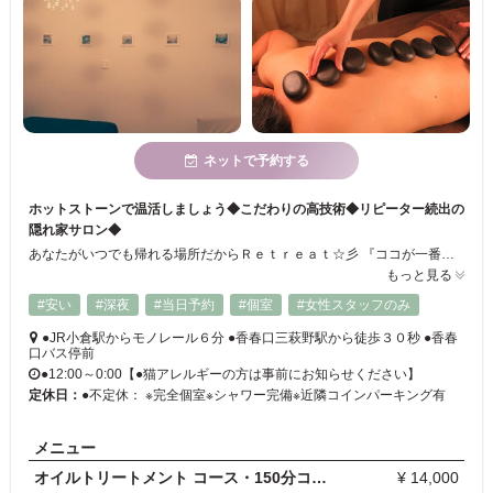
ネットで予約する
ホットストーンで温活しましょう◆こだわりの高技術◆リピーター続出の
隠れ家サロン◆
あなたがいつでも帰れる場所だからＲｅｔｒｅａｔ☆彡 『ココが一番落ち着くね♪』そう言ってもらえるように。 毎日頑張っているあなたの癒し空間でありたい。 ホームページ限定キャンペーンも毎月開催中。 http://retreat-kokura.com/
もっと見る
#安い
#深夜
#当日予約
#個室
#女性スタッフのみ
●JR小倉駅からモノレール６分 ●香春口三萩野駅から徒歩３０秒 ●香春
口バス停前
●12:00～0:00【●猫アレルギーの方は事前にお知らせください】
定休日：
●不定休： ※完全個室※シャワー完備※近隣コインパーキング有
メニュー
オイルトリートメント コース・150分コース／女性
¥ 14,000