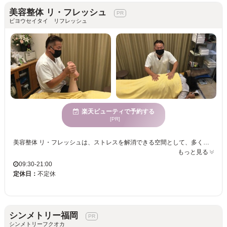
美容整体 リ・フレッシュ
ビヨウセイタイ リフレッシュ
楽天ビューティで予約する
[PR]
美容整体 リ・フレッシュは、ストレスを解消できる空間として、多くの方に愛されています。大切なあなただけの時間を提供し、心と体の両方を丁寧に癒します。このプライベートサロンでは、豊かな経験と実績を活かし、貴方様専用の施術を心を込めて行います。特に、心身が休まる場所を求める女性に人気があり、お一人おひとりにしっかりと向き合っています。自宅が店舗のため、親しみやすい雰囲気が漂い、何度も通いたくなるのが特徴です。また、子連れ歓迎や個室の設置により、プライバシーにも配慮しています。20周年に向けた新メニューを多数ご用意し、皆さまのお越しを心よりお待ちしております。美容整体 リ・フレッシュで、日常を忘れ、自分自身をリフレッシュする素敵な時間をお過ごしください。
もっと見る
09:30-21:00
定休日：
不定休
シンメトリー福岡
シンメトリーフクオカ