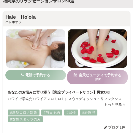
福岡県のリラクゼーションサロン50選
Hale Ho'ola
ハレホオラ
電話で予約する
楽天ビューティで予約する
[PR]
あなたのお悩みに寄り添う【完全プライベートサロン】男女OK!
ハワイで学んだハワイアンロミロミにスウェディッシュ・リフレクソロジーなどを組み合わせたオリジナル手技『ロミロミオラ』で筋肉をほぐしリンパを流します
もっと見る
#新型コロナ対策
#当日予約
#出張
#岩盤浴
#女性スタッフのみ
ブログ 1件