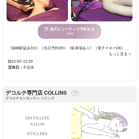
楽天ビューティで予約する
[PR]
《箱崎駅徒歩3分》《当日予約OK》《駐車場あり》《電子マネーOK》《カード支払ok》 養生会館とは台湾語で【リラクゼーションサロン】という意味◎【落ち着いたプライベート空間とおもてなしで極上の癒しを】人気No.1経絡リンパマッサージは疲労を取り除くツボ刺激！同時にリンパの流れに合わせマッサージ♪体に溜まった余分な水分・老廃物等の排出促進し脂肪もしっかり絞って綺麗なボディライン&体の内側から健康かつ美しく！もみほぐし・足ツボ・タイ古式マッサージ・ヘッドマッサージ・黄土よもぎ蒸し・遠赤外線ドームなどを組み合わせる「あなただけ」のお悩みに合わせたメニューもご提供します！ 《22時まで営業》お仕事帰りの疲れた身体をその日のうちにリフレッシュ☆
もっと見る
10:00~22:00
定休日：
不定休
デコルテ専門店 COLLINS
デコルテセンモンテン コリンズ