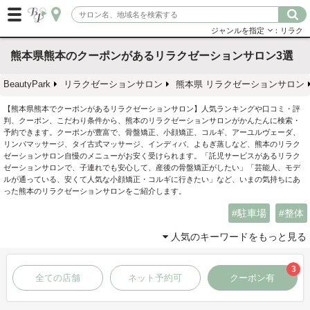
ジャンルを指定
：リラク
熊本県熊本のクーポンがあるリラクゼーションサロン3選
BeautyPark
リラクゼーションサロン
熊本県 リラクゼーションサロン
【熊本県熊本でクーポンがあるリラクゼーションサロン】人気ランキングや口コミ・評
判、クーポン、こだわり条件から、熊本のリラクゼーションサロンがかんたんに検索・
予約できます。クーポンが豊富で、骨盤矯正、小顔矯正、コルギ、アーユルヴェーダ、
リンパマッサージ、タイ古式マッサージ、インディバ、よもぎ蒸しなど、熊本のリラク
ゼーションサロン自慢のメニューがお安く受けられます。「託児サービスがあるリラク
ゼーションサロンで、子連れでも安心して、産後の骨盤矯正がしたい」「芸能人、モデ
ルが通っている、安くて人気な小顔矯正・コルギに行きたい」など、いまの気持ちにあ
った熊本のリラクゼーションサロンをご紹介します。
駐車場
整体
人気のキーワードをもっと見る
3
全ての店舗
ネット予約可
クーポン有