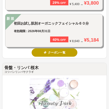
¥3,800
29%
OFF
¥ 5,400 →
新規
初回お試し肌別オーガニックフェイシャル６０分
有効期限 : 2026年08月31日
¥5,184
40%
OFF
¥ 8,640 →
クーポン一覧
骨盤・リンパ 桜木
コツバンリンパサクラギ