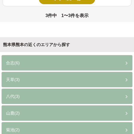
3件中 1〜3件を表示
熊本県熊本の近くのエリアから探す
合志(6)
天草(3)
八代(3)
山鹿(2)
菊池(2)