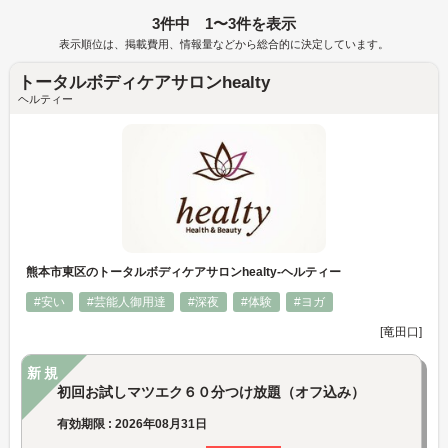
3件中 1〜3件を表示
表示順位は、掲載費用、情報量などから総合的に決定しています。
トータルボディケアサロンhealty
ヘルティー
熊本市東区のトータルボディケアサロンhealty-ヘルティー
#安い
#芸能人御用達
#深夜
#体験
#ヨガ
[竜田口]
新規
初回お試しマツエク６０分つけ放題（オフ込み）
有効期限 : 2026年08月31日