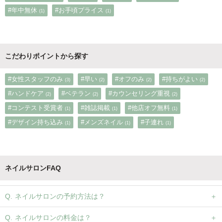
#年中無休
#お手頃プライス
(1)
(1)
こだわりポイントから探す
#女性スタッフのみ
#早い
#オフのみ
#持ちがよい
(3)
(2)
(2)
(2)
#ハンドケア
#ベテラン
#カウンセリング重視
(2)
(2)
(2)
#コンテスト受賞者
#雑誌掲載
#他店オフ無料
(1)
(1)
(1)
#デザイン持ち込み
#メンズネイル
#子連れ
(1)
(1)
(1)
ネイルサロンFAQ
ネイルサロンの予約方法は？
ネイルサロンの料金は？