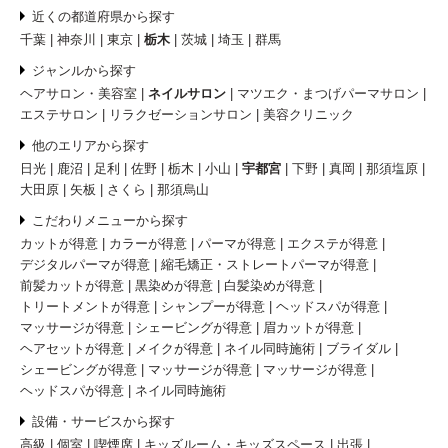
近くの都道府県から探す
千葉
神奈川
東京
栃木
茨城
埼玉
群馬
ジャンルから探す
ヘアサロン・美容室
ネイルサロン
マツエク・まつげパーマサロン
エステサロン
リラクゼーションサロン
美容クリニック
他のエリアから探す
日光
鹿沼
足利
佐野
栃木
小山
宇都宮
下野
真岡
那須塩原
大田原
矢板
さくら
那須烏山
こだわりメニューから探す
カットが得意
カラーが得意
パーマが得意
エクステが得意
デジタルパーマが得意
縮毛矯正・ストレートパーマが得意
前髪カットが得意
黒染めが得意
白髪染めが得意
トリートメントが得意
シャンプーが得意
ヘッドスパが得意
マッサージが得意
シェービングが得意
眉カットが得意
ヘアセットが得意
メイクが得意
ネイル同時施術
ブライダル
シェービングが得意
マッサージが得意
マッサージが得意
ヘッドスパが得意
ネイル同時施術
設備・サービスから探す
高級
個室
喫煙席
キッズルーム・キッズスペース
出張