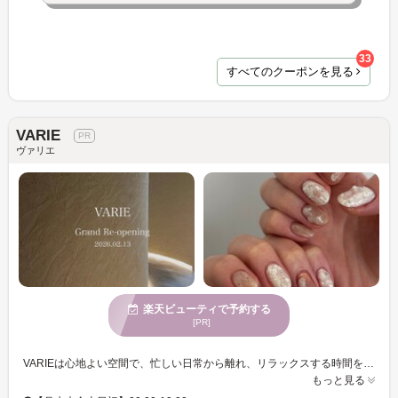
33
すべてのクーポンを見る
VARIE
ヴァリエ
楽天ビューティで予約する
[PR]
VARIEは心地よい空間で、忙しい日常から離れ、リラックスする時間を提供します。ネイルに熟練したスタッフがお客様一人ひとりの手元を丁寧に美しく整えます。多様な年齢層に対応しており、お子様連れでも安心してご来店いただけます。駐車場完備のため、車でのアクセスも快適です。お支払い方法も多様で、クレジットカードや電子マネーを利用可能なので、お買い物もスムーズ。VARIEで過ごす時間は心と体を癒し、自分自身を輝かせる特別なひと時です。自分のスタイルを新たに彩るチャンスをお楽しみください。
もっと見る