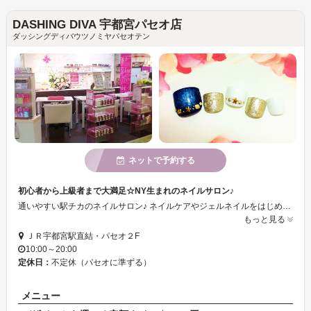
DASHING DIVA 宇都宮パセオ店
ダッシングディバウツノミヤパセオテン
ネットで予約する
初心者から上級者まで大満足☆NY生まれのネイルサロン♪
通いやすい駅チカのネイルサロン♪ ネイルケアやジェルネイルをはじめ、マニキュア、ペディキュア、スパなど、メニューが豊富です♪ ショッピングやお仕事帰りに、ぜひお立ち寄り下さい...。o○☆
もっと見る
ＪＲ宇都宮駅直結・パセオ２F
10:00～20:00
定休日：
不定休（パセオに準ずる）
メニュー