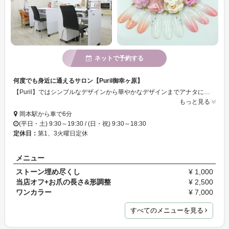
ネットで予約する
何度でも身近に通えるサロン【Puril御幸ヶ原】
【Puril】ではシンプルなデザインから華やかなデザインまでアナタに合ったデザインを提案します♪ 低価格で何度でも身近に通えるサロンです☆ミママさんにもオススメの御幸ヶ原で人気のサロン☆ミ丁寧な接客と細やかな気配りでリラックスして施術できます♪ぜひ一度お越し下さい☆ミ
もっと見る
岡本駅から車で6分
(平日・土) 9:30～19:30 / (日・祝) 9:30～18:30
定休日：
第1、3火曜日定休
メニュー
ストーン埋め尽くし
¥ 1,000
当店オフ+お爪の長さ&形調整
¥ 2,500
ワンカラー
¥ 7,000
すべてのメニューを見る