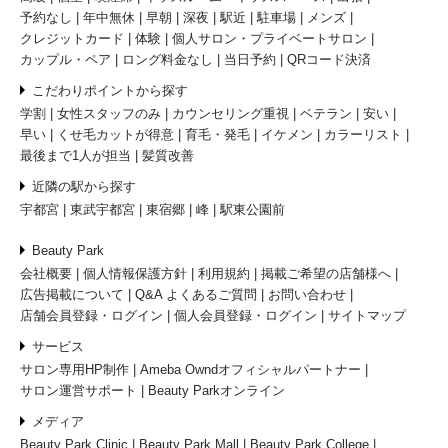
予約なし
年中無休
早朝
深夜
駅近
駐車場
メンズ
クレジットカード
体験
個人サロン・プライベートサロン
カップル・ペア
ロング料金なし
当日予約
QRコード決済
こだわりポイントから探す
学割
女性スタッフのみ
カウンセリング重視
ベテラン
安い
早い
くせ毛カットが得意
育毛・発毛
イケメン
カラーリスト
最後まで1人が担当
髪質改善
近隣の駅から探す
宇都宮
東武宇都宮
東宿郷
峰
駅東公園前
Beauty Park
会社概要
個人情報保護方針
利用規約
掲載ご希望の店舗様へ
広告掲載について
Q&A よくあるご質問
お問い合わせ
店舗会員登録・ログイン
個人会員登録・ログイン
サイトマップ
サービス
サロン専用HP制作
Ameba Owndオフィシャルパートナー
サロン運営サポート
Beauty Parkオンライン
メディア
Beauty Park Clinic
Beauty Park Mall
Beauty Park College