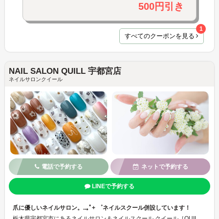
500円引き
1
すべてのクーポンを見る
NAIL SALON QUILL 宇都宮店
ネイルサロンクイール
電話で予約する
ネットで予約する
LINEで予約する
爪に優しいネイルサロン。..｡ﾟ+ ゜ネイルスクール併設しています！
栃木県宇都宮市にあるネイルサロン＆ネイルスクール クイール［QUILL］です。..｡ﾟ+ ゜ 爪を彩るだけではなく、爪本来の美しさを引き出すネイルケアを大切にしています。爪に優しいプロダクト、丁寧なカウンセリング、正しい知識と確かな技術、一人ひとりにあったネイルをご提案します♪ 薄爪、深爪、巻き爪など、爪のお悩みもお任せください！健やかで美しい爪に導きます♪