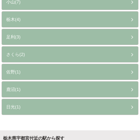
小山(7)
栃木(4)
足利(3)
さくら(2)
佐野(1)
鹿沼(1)
日光(1)
栃木県宇都宮付近の駅から探す