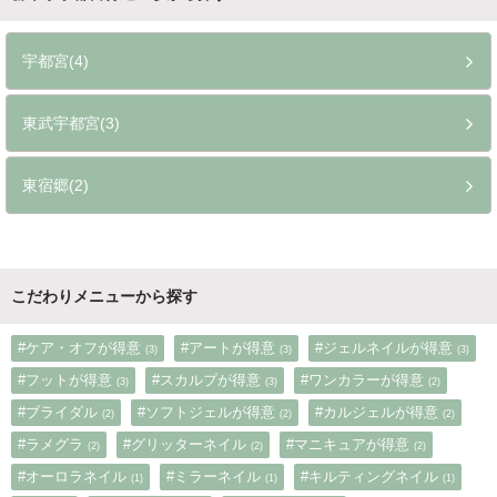
宇都宮(4)
東武宇都宮(3)
東宿郷(2)
こだわりメニューから探す
#ケア・オフが得意
#アートが得意
#ジェルネイルが得意
(3)
(3)
(3)
#フットが得意
#スカルプが得意
#ワンカラーが得意
(3)
(3)
(2)
#ブライダル
#ソフトジェルが得意
#カルジェルが得意
(2)
(2)
(2)
#ラメグラ
#グリッターネイル
#マニキュアが得意
(2)
(2)
(2)
#オーロラネイル
#ミラーネイル
#キルティングネイル
(1)
(1)
(1)