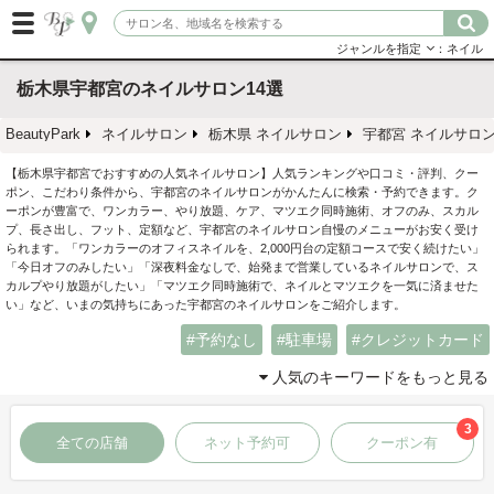
ジャンルを指定
：ネイル
栃木県宇都宮のネイルサロン14選
BeautyPark
ネイルサロン
栃木県 ネイルサロン
宇都宮 ネイルサロ
【栃木県宇都宮でおすすめの人気ネイルサロン】人気ランキングや口コミ・評判、クー
ポン、こだわり条件から、宇都宮のネイルサロンがかんたんに検索・予約できます。ク
ーポンが豊富で、ワンカラー、やり放題、ケア、マツエク同時施術、オフのみ、スカル
プ、長さ出し、フット、定額など、宇都宮のネイルサロン自慢のメニューがお安く受け
られます。「ワンカラーのオフィスネイルを、2,000円台の定額コースで安く続けたい」
「今日オフのみしたい」「深夜料金なしで、始発まで営業しているネイルサロンで、ス
カルプやり放題がしたい」「マツエク同時施術で、ネイルとマツエクを一気に済ませた
い」など、いまの気持ちにあった宇都宮のネイルサロンをご紹介します。
予約なし
駐車場
クレジットカード
人気のキーワードをもっと見る
3
全ての店舗
ネット予約可
クーポン有