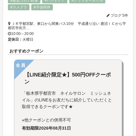
#新型コロナ対策
#ハンドケア
#グリッターネイル
#ラメグラ
#子供同伴
ブログ 5件
ＪＲ宇都宮駅、東口から関東バス10分 平成通り沿い 鹿沼ＩＣから宇
都宮市街方…
10:00～20:00
定休日：
火曜日
おすすめクーポン
全員
【LINE紹介限定★】500円OFFクーポ
ン
「栃木県宇都宮市 ネイルサロン ミッシュネ
イル」のLINEをお友だちに紹介していただくと
取得できるクーポンです★
※他クーポンとの併用不可
有効期限
2026年08月31日