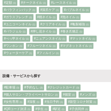
#定額
#チークネイル
#レースネイル
(1)
(1)
(1)
#パラフィンパック
#深爪ケア
#バブルネイル
(1)
(1)
(1)
#ガラスフレンチ
#桃ネイル
#泡ネイル
(1)
(1)
(1)
#ユニコーンネイル
#クリアネイル
#亀裂補強
(1)
(1)
(1)
#パラジェル
#押し花ネイル
#巻き爪矯正
(1)
(1)
(1)
#べっ甲ネイル
#ニュアンスネイル
#マットネイル
(1)
(1)
(1)
#ワンホン
#フルーツネイル
#マグネットネイル
(1)
(1)
(1)
#ウォーターケア
#フィルイン
(1)
(1)
設備・サービスから探す
#駐車場
#予約なし
#クレジットカード
(3)
(3)
(3)
#個人サロン・プライベートサロン
#個室
#メンズ
(2)
(2)
(2)
#女性専用
#深夜
#当日予約
#新型コロナ対策
(1)
(1)
(1)
(1)
#QRコード決済
#学生
#駅近
#子供同伴
(1)
(1)
(1)
(1)