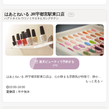
はあとねいる JR宇都宮駅東口店
ハアトネイル ウツノミヤエキヒガシグチテン
楽天ビューティで予約する
[PR]
はあとねいる JR宇都宮駅東口店は、心が静まる雰囲気が特徴で、静かで穏やかな時間をお過ごしいただけます。豊富なデザインの中からお好みのスタイルを選び、多様な年齢向けのサービスを提供していますので、どなたでもご利用しやすいです。お忙しい日常から離れ、ご自身の美に向き合う時間を持つことができる場所です。また、支払い方法はクレジットカードや電子マネーなど、多様な選択肢をご用意しており、スムーズな会計を実現しています。ぜひ、はあとねいる JR宇都宮駅東口店で、あなただけの特別なひとときをお過ごしください。
もっと見る
10:00-18:00
定休日：
年中無休