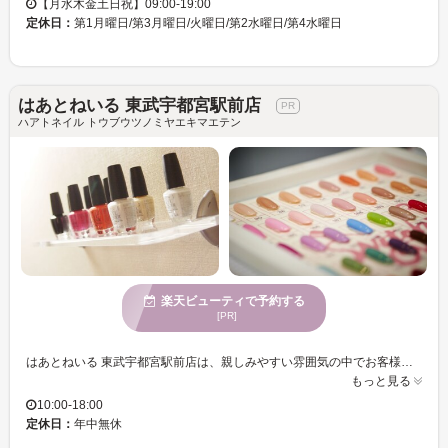
【月水木金土日祝】09:00-19:00
定休日：
第1月曜日/第3月曜日/火曜日/第2水曜日/第4水曜日
はあとねいる 東武宇都宮駅前店
ハアトネイル トウブウツノミヤエキマエテン
楽天ビューティで予約する
[PR]
はあとねいる 東武宇都宮駅前店は、親しみやすい雰囲気の中でお客様をお迎えします。デザインの多様性に富み、どんなシーンにも対応できる美しいネイルをご提案。特に女性に支持されており、あなた自身のスタイルを一層引き立てます。お支払い方法も豊富で、現代のライフスタイルにぴったり。男性の方にも気軽にご来店いただけるのも魅力の一つ。はあとねいる 東武宇都宮駅前店では、居心地の良さを提供し、ここでの時間が日常の忙しさを忘れさせてくれることでしょう。訪れる度に、自分だけの特別なひと時をお楽しみください。
もっと見る
10:00-18:00
定休日：
年中無休