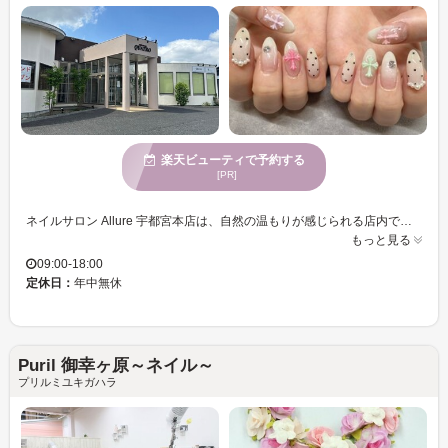
楽天ビューティで予約する
[PR]
ネイルサロン Allure 宇都宮本店は、自然の温もりが感じられる店内で、心地よい時間を過ごせます。特にデザインの豊富さが魅力で、個性溢れるネイルを楽しみたい方におすすめです。落ち着いた魅力あふれる女性に人気があり、エレガントさを求める方々にご愛用いただいています。Allure 宇都宮本店を訪れることで、おしゃれな指先を手に入れ、毎日の気分をワンランク上げることができます。また、駐車場完備でアクセスが便利なのも嬉しいポイントです。クレジットカード利用も可能なので、支払いがスムーズに行えます。自然に優しい雰囲気の中、お客様一人一人に寄り添うサービスで、あなたらしいネイルを実現してください。
もっと見る
09:00-18:00
定休日：
年中無休
Puril 御幸ヶ原～ネイル～
プリルミユキガハラ