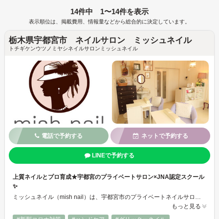
14件中 1〜14件を表示
表示順位は、掲載費用、情報量などから総合的に決定しています。
栃木県宇都宮市 ネイルサロン ミッシュネイル
トチギケンウツノミヤシネイルサロンミッシュネイル
電話で予約する
ネットで予約する
LINEで予約する
上質ネイルとプロ育成★宇都宮のプライベートサロン×JNA認定スクール
✨
ミッシュネイル（mish nail）は、宇都宮市のプライベートネイルサロン＆JNA認定スクール☆彡 自爪を傷めない丁寧な施術と、上品で長持ちするデザインが好評◎ シンプルからトレンドアートまで幅広く対応しています。 併設のネイルスクールでは、少人数制で基礎から応用までしっかり学べるカリキュラムを提供◎ 初心者からプロを目指す方まで、一人ひとりに寄り添った指導で多くの合格者を輩出しています✨
もっと見る