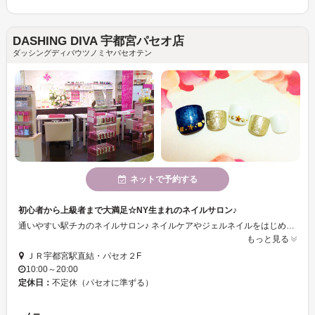
DASHING DIVA 宇都宮パセオ店
ダッシングディバウツノミヤパセオテン
ネットで予約する
初心者から上級者まで大満足☆NY生まれのネイルサロン♪
通いやすい駅チカのネイルサロン♪ ネイルケアやジェルネイルをはじめ、マニキュア、ペディキュア、スパなど、メニューが豊富です♪ ショッピングやお仕事帰りに、ぜひお立ち寄り下さい...。o○☆
もっと見る
ＪＲ宇都宮駅直結・パセオ２F
10:00～20:00
定休日：
不定休（パセオに準ずる）