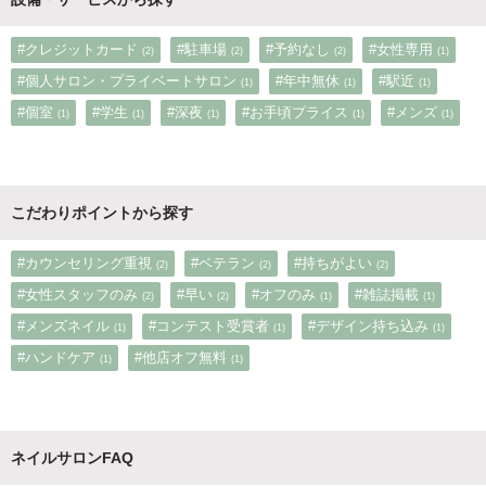
#クレジットカード
#駐車場
#予約なし
#女性専用
(2)
(2)
(2)
(1)
#個人サロン・プライベートサロン
#年中無休
#駅近
(1)
(1)
(1)
#個室
#学生
#深夜
#お手頃プライス
#メンズ
(1)
(1)
(1)
(1)
(1)
こだわりポイントから探す
#カウンセリング重視
#ベテラン
#持ちがよい
(2)
(2)
(2)
#女性スタッフのみ
#早い
#オフのみ
#雑誌掲載
(2)
(2)
(1)
(1)
#メンズネイル
#コンテスト受賞者
#デザイン持ち込み
(1)
(1)
(1)
#ハンドケア
#他店オフ無料
(1)
(1)
ネイルサロンFAQ