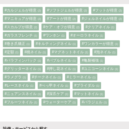
#カルジェルが得意
#ソフトジェルが得意
#フットが得意
(2)
(2)
(2)
#マニキュアが得意
#アートが得意
#ジェルネイルが得意
(2)
(2)
(2)
#スカルプが得意
#ケア・オフが得意
#クリアネイル
(2)
(2)
(1)
#ガラスフレンチ
#ワンホン
#オーロラネイル
(1)
(1)
(1)
#巻き爪矯正
#キルティングネイル
#ワンカラーが得意
(1)
(1)
(1)
#定額
#桃ネイル
#マグネットネイル
#泡ネイル
(1)
(1)
(1)
(1)
#パラフィンパック
#バブルネイル
#亀裂補強
(1)
(1)
(1)
#グリッターネイル
#押し花ネイル
#ユニコーンネイル
(1)
(1)
(1)
#ラメグラ
#チークネイル
#ミラーネイル
(1)
(1)
(1)
#レースネイル
#べっ甲ネイル
#ブライダル
(1)
(1)
(1)
#ニュアンスネイル
#深爪ケア
#マットネイル
(1)
(1)
(1)
#フルーツネイル
#ウォーターケア
#パラジェル
(1)
(1)
(1)
設備・サービスから探す