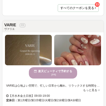
33
すべてのクーポンを見る
VARIE
ヴァリエ
楽天ビューティで予約する
[PR]
VARIEは心地よい空間で、忙しい日常から離れ、リラックスする時間を提供します。ネイルに熟練したスタッフがお客様一人ひとりの手元を丁寧に美しく整えます。多様な年齢層に対応しており、お子様連れでも安心してご来店いただけます。駐車場完備のため、車でのアクセスも快適です。お支払い方法も多様で、クレジットカードや電子マネーを利用可能なので、お買い物もスムーズ。VARIEで過ごす時間は心と体を癒し、自分自身を輝かせる特別なひと時です。自分のスタイルを新たに彩るチャンスをお楽しみください。
もっと見る
【月水木金土日祝】09:00-19:00
定休日：
第1月曜日/第3月曜日/火曜日/第2水曜日/第4水曜日