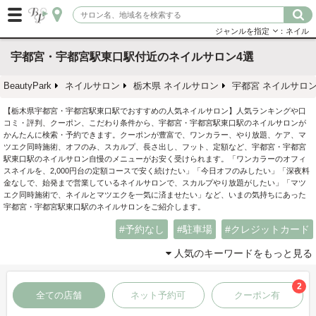
ジャンルを指定
：ネイル
宇都宮・宇都宮駅東口駅付近のネイルサロン4選
BeautyPark
ネイルサロン
栃木県 ネイルサロン
宇都宮 ネイルサロ
【栃木県宇都宮・宇都宮駅東口駅でおすすめの人気ネイルサロン】人気ランキングや口
コミ・評判、クーポン、こだわり条件から、宇都宮・宇都宮駅東口駅のネイルサロンが
かんたんに検索・予約できます。クーポンが豊富で、ワンカラー、やり放題、ケア、マ
ツエク同時施術、オフのみ、スカルプ、長さ出し、フット、定額など、宇都宮・宇都宮
駅東口駅のネイルサロン自慢のメニューがお安く受けられます。「ワンカラーのオフィ
スネイルを、2,000円台の定額コースで安く続けたい」「今日オフのみしたい」「深夜料
金なしで、始発まで営業しているネイルサロンで、スカルプやり放題がしたい」「マツ
エク同時施術で、ネイルとマツエクを一気に済ませたい」など、いまの気持ちにあった
宇都宮・宇都宮駅東口駅のネイルサロンをご紹介します。
予約なし
駐車場
クレジットカード
人気のキーワードをもっと見る
2
全ての店舗
ネット予約可
クーポン有