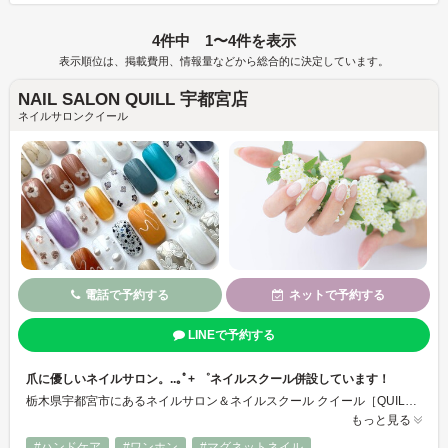
4件中 1〜4件を表示
表示順位は、掲載費用、情報量などから総合的に決定しています。
NAIL SALON QUILL 宇都宮店
ネイルサロンクイール
電話で予約する
ネットで予約する
LINEで予約する
爪に優しいネイルサロン。..｡ﾟ+ ゜ネイルスクール併設しています！
栃木県宇都宮市にあるネイルサロン＆ネイルスクール クイール［QUILL］です。..｡ﾟ+ ゜ 爪を彩るだけではなく、爪本来の美しさを引き出すネイルケアを大切にしています。爪に優しいプロダクト、丁寧なカウンセリング、正しい知識と確かな技術、一人ひとりにあったネイルをご提案します♪ 薄爪、深爪、巻き爪など、爪のお悩みもお任せください！健やかで美しい爪に導きます♪
もっと見る
#ハンドケア
#ワンホン
#マグネットネイル