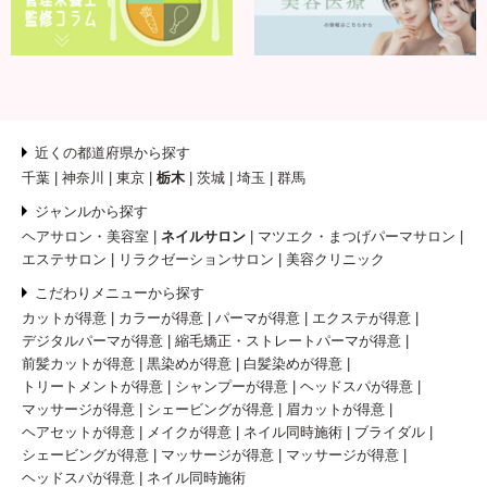
近くの都道府県から探す
千葉
神奈川
東京
栃木
茨城
埼玉
群馬
ジャンルから探す
ヘアサロン・美容室
ネイルサロン
マツエク・まつげパーマサロン
エステサロン
リラクゼーションサロン
美容クリニック
こだわりメニューから探す
カットが得意
カラーが得意
パーマが得意
エクステが得意
デジタルパーマが得意
縮毛矯正・ストレートパーマが得意
前髪カットが得意
黒染めが得意
白髪染めが得意
トリートメントが得意
シャンプーが得意
ヘッドスパが得意
マッサージが得意
シェービングが得意
眉カットが得意
ヘアセットが得意
メイクが得意
ネイル同時施術
ブライダル
シェービングが得意
マッサージが得意
マッサージが得意
ヘッドスパが得意
ネイル同時施術