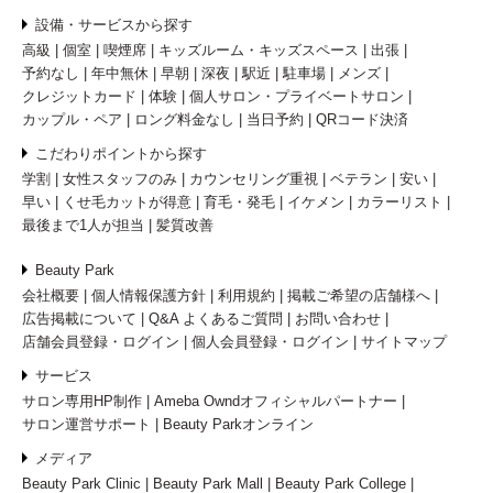
設備・サービスから探す
高級
個室
喫煙席
キッズルーム・キッズスペース
出張
予約なし
年中無休
早朝
深夜
駅近
駐車場
メンズ
クレジットカード
体験
個人サロン・プライベートサロン
カップル・ペア
ロング料金なし
当日予約
QRコード決済
こだわりポイントから探す
学割
女性スタッフのみ
カウンセリング重視
ベテラン
安い
早い
くせ毛カットが得意
育毛・発毛
イケメン
カラーリスト
最後まで1人が担当
髪質改善
Beauty Park
会社概要
個人情報保護方針
利用規約
掲載ご希望の店舗様へ
広告掲載について
Q&A よくあるご質問
お問い合わせ
店舗会員登録・ログイン
個人会員登録・ログイン
サイトマップ
サービス
サロン専用HP制作
Ameba Owndオフィシャルパートナー
サロン運営サポート
Beauty Parkオンライン
メディア
Beauty Park Clinic
Beauty Park Mall
Beauty Park College