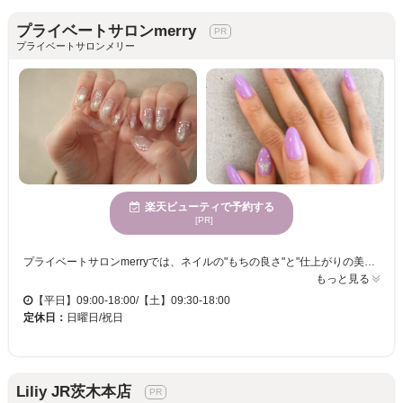
プライベートサロンmerry
プライベートサロンメリー
楽天ビューティで予約する
[PR]
プライベートサロンmerryでは、ネイルの"もちの良さ"と"仕上がりの美しさ"に特に力を入れています。ひと席だけの空間で、心身が休まる場所としてご利用いただけます。ネイルケアには特にこだわり、浮きにくい施術で約4週間、美しい指先を維持することが可能です。スタイリッシュで整ったネイルをお求めなら、ぜひ当店へ。“温活”を組み合わせたサービスは、内側も外側もキレイを目指すあなたを全面的にサポートします。お客様の幅広い年代に応じたサービスを提供し、穏やかなひとときを過ごせます。駐車場、個室完備ですので、お子様連れでも安心してお越しください。プライベートサロンmerryで、自分の時間に心が満たされる体験を。
もっと見る
【平日】09:00-18:00/【土】09:30-18:00
定休日：
日曜日/祝日
Liliy JR茨木本店