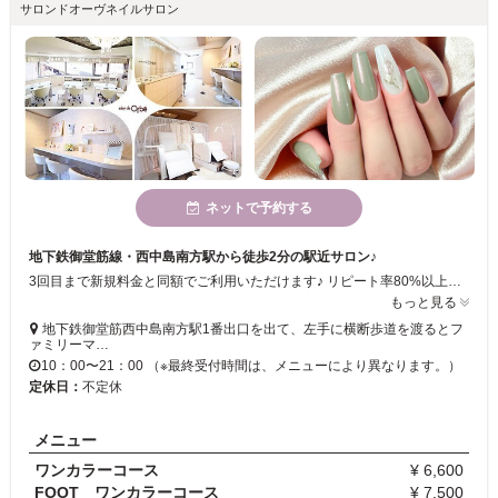
サロンドオーヴネイルサロン
ネットで予約する
地下鉄御堂筋線・西中島南方駅から徒歩2分の駅近サロン♪
3回目まで新規料金と同額でご利用いただけます♪ リピート率80%以上の安心サロン！次回予約特典あり★
もっと見る
地下鉄御堂筋西中島南方駅1番出口を出て、左手に横断歩道を渡るとフ
ァミリーマ…
10：00〜21：00 （※最終受付時間は、メニューにより異なります。）
定休日：
不定休
メニュー
ワンカラーコース
¥ 6,600
FOOT ワンカラーコース
¥ 7,500