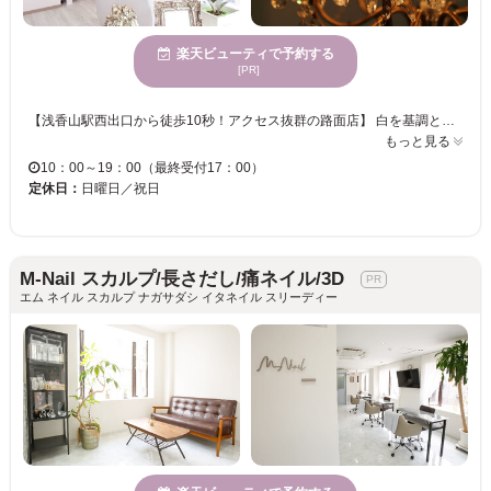
楽天ビューティで予約する
[PR]
【浅香山駅西出口から徒歩10秒！アクセス抜群の路面店】 白を基調とした、ふんわり落ち着くアットホームなプライベートサロン【fleurir（フルーリル）】です。 長年愛されているアート技術や提案力抜群のネイルに加え、現在は【アイメニュー】や【効果重視の美肌脱毛・光フェイシャル】まで幅広く対応したトータルビューティーサロンとして、多くのお客様にお越しいただいております。 ◆当店のこだわり◆ ・ネイル：爪に優しく、大人上品な定額＆ニュアンスデザイン ・アイ：丁寧なカウンセリングで理想を叶える、モチの良い似合わせ目元ケア ・脱毛：太い毛からうぶ毛までしっかりアプローチ！痛みが少なくスピーディー リラックスできる落ち着いた空間ですので、周りを気にせず「キレイ」と「癒し」を同時に欲張っていただけます。「忙しいけれど一箇所でトータルケアを済ませたい」「本気で効果を実感したい」という方は、ぜひ一度当店へお任せください。 皆様のご来店を心よりお待ちしております！
もっと見る
10：00～19：00（最終受付17：00）
定休日：
日曜日／祝日
M-Nail スカルプ/長さだし/痛ネイル/3D
エム ネイル スカルプ ナガサダシ イタネイル スリーディー