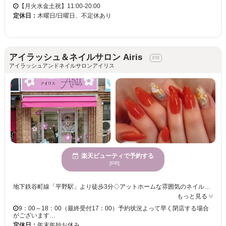
【月火水金土祝】11:00-20:00
定休日：
木曜日/日曜日、不定休あり
アイラッシュ＆ネイルサロン Airis
アイラッシュアンドネイルサロンアイリス
楽天ビューティで予約する
[PR]
地下鉄谷町線「平野駅」より徒歩3分◇アットホームな雰囲気のネイルサロン『Airis』では、シンプルネイルから五―ジャズなアートまで、幅広いデザインに対応しています。丁寧な施術で、モチの良さも抜群。高技術×クオリティの高い施術で、指先のおしゃれを楽しめるネイルをご提案致します。
もっと見る
9：00～18：00（最終受付17：00）予約状況よって早く閉店する場合
がございます…
定休日：
年末年始お休み