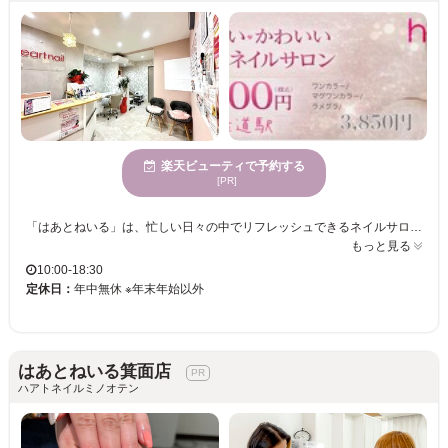
楽天ビューティで予約する
[PR]
「はあとねいる」は、忙しい日々の中でリフレッシュできるネイルサロンです。ふと手元を見るたびに気分が上がるようなデザインやカラーが豊富に揃っています。ネイルが特別な日だけでなく、日常を彩るものとして楽しめるよう、当サロンでは料金が明確な定額制を採用しています。これにより安心して毎月通っていただけます。幅広いデザインがあり、ご新規様や1ヶ月以内のリピートでオフ代がずっと無料の特典も♪住道駅すぐの便利な立地で、お仕事帰りやお買い物の合間にも気軽に立ち寄れます。「はあとねいる」で、日々の小さな“可愛い”を見つけてみませんか？トレンドのニュアンスネイルからシンプルなデザインまで、お手頃価格でネイルデビューにも最適です。最新のトレンドから定番デザインまで300種類以上のサンプルをご用意しておりますので、毎月新しいデザインをリーズナブルに楽しんでください。
もっと見る
10:00-18:30
定休日：
年中無休 ※年末年始以外
はあとねいる箕面店
ハアトネイルミノオテン