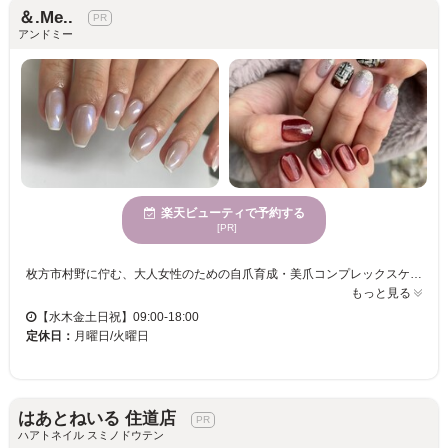
＆.Me..
アンドミー
楽天ビューティで予約する
[PR]
枚方市村野に佇む、大人女性のための自爪育成・美爪コンプレックスケア専門サロン【＆.Me...（アンドミー）】です。 「ネイルサロンは爪が綺麗な人が行く場所」と思っていませんか？当店はお爪に自信がある方ではなく、「自分の爪が嫌いだけど、本当は綺麗になりたい」と願うあなたのためのサロンです。 骨格や皮膚構造に基づいた丁寧な甘皮ウォーターケア、自爪を削らない優しい施術、そしてライフスタイルに合わせた無理のないホームケア指導のトリプルアプローチで、爪のピンクの部分を健康的で美しい縦長爪へと育てていきます。 看護師さんや保育士さんなど、お仕事柄ネイルができない方でも周囲にバレずにこっそり育てられる「自爪風の艶消し仕上げ」や、ジェルを使わないケアのみの育成プランもご用意しております。 他のお客様と顔を合わせることのない完全予約制の贅沢なプライベート空間で、経験豊富なネイリストがマンツーマンであなたのお悩みに寄り添います。爪を隠して過ごす毎日はもう終わり。指先から自信と笑顔を手に入れませんか？まずはお気軽にご相談ください。
もっと見る
【水木金土日祝】09:00-18:00
定休日：
月曜日/火曜日
はあとねいる 住道店
ハアトネイル スミノドウテン