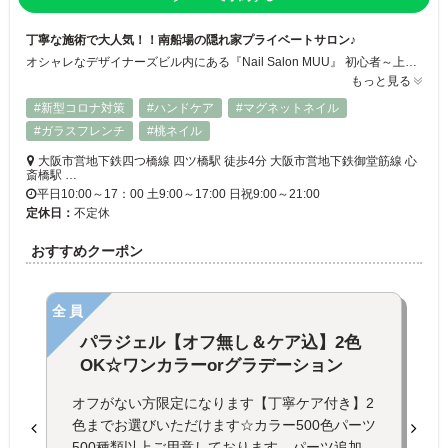
丁寧な施術で大人気！！南船場の隠れ家プライベートサロン♪
オシャレなデザイナーズビル内にある『Nail Salon MUU』 初心者～上級者の方まで幅広い施術法で皆様の指先をキレイに致します♪ お客様一人ひとりに合わせた丁寧なケアで、理想の指先を実現します。洗練された空間で、心地よい時間をお過ごしください。美しいネイルを通じて、自分らしさを引き出しましょう！
もっと見る
#新型コロナ対策
#ハンドケア
#マグネットネイル
#ガラスフレンチ
#桃ネイル
大阪市営地下鉄四つ橋線 四ツ橋駅 徒歩4分 大阪市営地下鉄御堂筋線 心
斎橋駅 …
平日10:00～17：00 土9:00～17:00 日祝9:00～21:00
定休日：
不定休
おすすめクーポン
全員
パラジェル【オフ無し＆ケア込】2色
OK☆ワンカラーorグラデーション
オフがない方限定になります【丁寧ケア付き】2
色までお選びいただけます☆カラー500色パーツ
500種類以上ご用意しております。パーツ追加