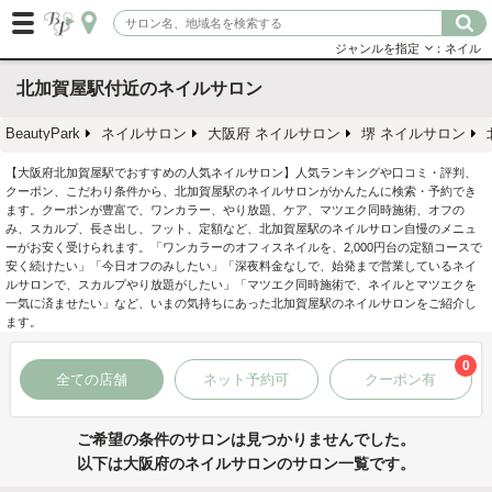
ジャンルを指定
：ネイル
北加賀屋駅付近のネイルサロン
BeautyPark
ネイルサロン
大阪府 ネイルサロン
堺 ネイルサロン
【大阪府北加賀屋駅でおすすめの人気ネイルサロン】人気ランキングや口コミ・評判、
クーポン、こだわり条件から、北加賀屋駅のネイルサロンがかんたんに検索・予約でき
ます。クーポンが豊富で、ワンカラー、やり放題、ケア、マツエク同時施術、オフの
み、スカルプ、長さ出し、フット、定額など、北加賀屋駅のネイルサロン自慢のメニュ
ーがお安く受けられます。「ワンカラーのオフィスネイルを、2,000円台の定額コースで
安く続けたい」「今日オフのみしたい」「深夜料金なしで、始発まで営業しているネイ
ルサロンで、スカルプやり放題がしたい」「マツエク同時施術で、ネイルとマツエクを
一気に済ませたい」など、いまの気持ちにあった北加賀屋駅のネイルサロンをご紹介し
ます。
0
全ての店舗
ネット予約可
クーポン有
ご希望の条件のサロンは見つかりませんでした。
以下は大阪府のネイルサロンのサロン一覧です。