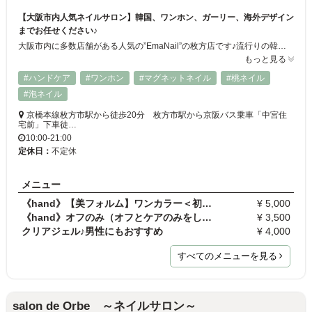
【大阪市内人気ネイルサロン】韓国、ワンホン、ガーリー、海外デザイン
までお任せください♪
大阪市内に多数店舗がある人気の”EmaNail”の枚方店です♪流行りの韓国ワンホンガーリーネイルから、シンプルデザインまでお任せください。ネットフリックス、ドリンクサービスでお客様にリラックスして頂けるような空間を提供しています♪ 一人一人に寄り添い、喜んで頂けるような接客を心がけています。初めての方でもご安心してお越しください。学割有ります。
もっと見る
#ハンドケア
#ワンホン
#マグネットネイル
#桃ネイル
#泡ネイル
京橋本線枚方市駅から徒歩20分 枚方市駅から京阪バス乗車「中宮住
宅前」下車徒…
10:00-21:00
定休日：
不定休
メニュー
《hand》【美フォルム】ワンカラー＜初回オフ無料＞
¥ 5,000
《hand》オフのみ（オフとケアのみをしたい方に）
¥ 3,500
クリアジェル♪男性にもおすすめ
¥ 4,000
すべてのメニューを見る
salon de Orbe ～ネイルサロン～