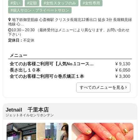
#安い
#定額
#女性スタッフのみ
#女性専用
#個人サロン・プライベートサロン
地下鉄御堂筋線 心斎橋駅 クリスタ長堀北12番出口 徒歩 3分 長堀鶴見緑
地線 心…
10:30～20:30 （最終受付はメニューにより異なります、お問い合わせ
下さい）
定休日：
不定休
メニュー
全てのお客様ご利用可【人気No.1コース】トレンドア…
¥ 9,130
長さ出し１０本
¥ 6,050
全てのお客様ご利用可☆巻爪矯正１本
¥ 3,300
すべてのメニューを見る
Jetnail 千里本店
ジェットネイルセンリホンテン