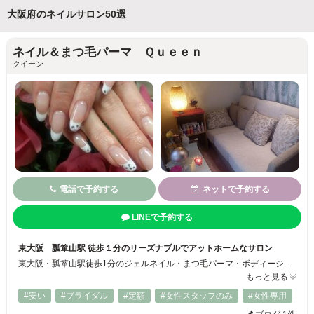
大阪府のネイルサロン50選
ネイル＆まつ毛パーマ Ｑｕｅｅｎ
クイーン
電話で予約する
ネットで予約する
LINEで予約する
東大阪 瓢箪山駅 徒歩１分のリーズナブルでアットホームなサロン
東大阪・瓢箪山駅徒歩1分のジェルネイル・まつ毛パーマ・ボディージュエリー・デコグッズのトータルビューティーサロンです♪ 日常のオシャレを気軽に楽しんで頂くこと、高い技術と満足度の高い接客を目指しており、お客様にも心地よい癒しと安らぎの空間を提供させていただいております☆ 気軽にお問合せください(^^)
もっと見る
#安い
#ブライダル
#定額
#女性スタッフのみ
#女性専用