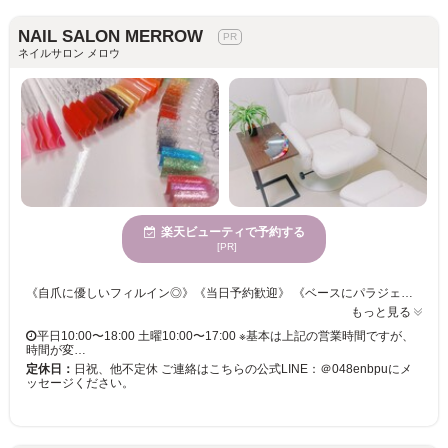
NAIL SALON MERROW
ネイルサロン メロウ
楽天ビューティで予約する
[PR]
《自爪に優しいフィルイン◎》《当日予約歓迎》 《ベースにパラジェルを使用》 お爪に優しいベースジェル、パラジェルでフィルイン施術させていただくため、 お爪の負担を少なくしてネイルを楽しんでいただけます♪ 爪の状態をみて、日々のケアやお爪の健康もサポートし、 いつまでも綺麗な手元足元になるようアドバイスさせていただきます！ 忙しい日々を忘れてゆったりまったりネイル体験をしませんか？
もっと見る
平日10:00〜18:00 土曜10:00〜17:00 ※基本は上記の営業時間ですが、
時間が変…
定休日：
日祝、他不定休 ご連絡はこちらの公式LINE：＠048enbpuにメ
ッセージください。