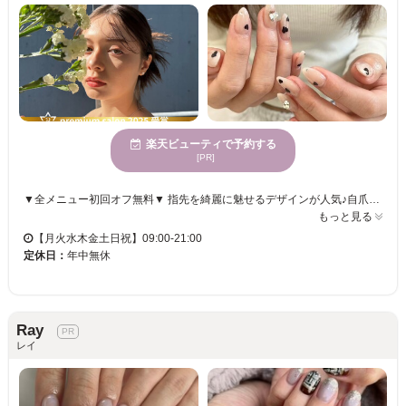
楽天ビューティで予約する
[PR]
▼全メニュー初回オフ無料▼ 指先を綺麗に魅せるデザインが人気♪自爪に優しいパラジェル取扱いサロン♪ ▼▽こんな方におすすめ▽▼ ネイルを休まず続けたい方、爪が薄い・割れる方/ネイルのモチが悪い方/シンプル~アートまで幅広くデザインを楽しみたい方 ▽お子様同伴OK♪動画視聴サービスあり▽ 当店は幅広い年代の方にご利用いただいております。お客様に寄り添えるサロン作りを心がけております。
もっと見る
【月火水木金土日祝】09:00-21:00
定休日：
年中無休
Ray
レイ