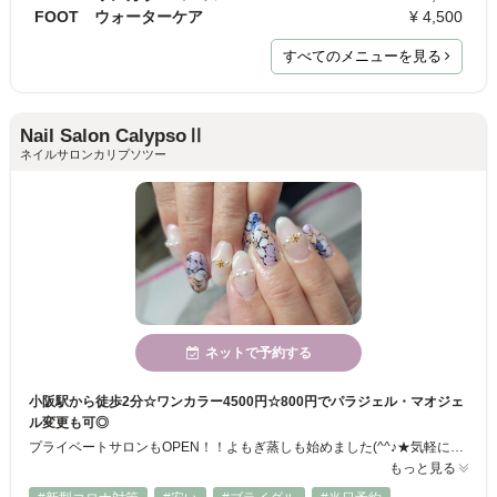
FOOT ウォーターケア
¥ 4,500
すべてのメニューを見る
Nail Salon CalypsoⅡ
ネイルサロンカリプソツー
ネットで予約する
小阪駅から徒歩2分☆ワンカラー4500円☆800円でパラジェル・マオジェ
ル変更も可◎
プライベートサロンもOPEN！！よもぎ蒸しも始めました(^^♪★気軽にジェルネイル・スカルプチュアを楽しんでほしいからと嬉しいプライス設定！！そして細部まで丁寧なケアと高い技術だからこそ叶えてくれるハイセンスでキュートなデザインは◎。シンプル系～華やか系など今の気分に合わせた旬ネイルが楽しめます♪まき爪補正も人気です♪うるつやマオカラーのリピーター続出！！
もっと見る