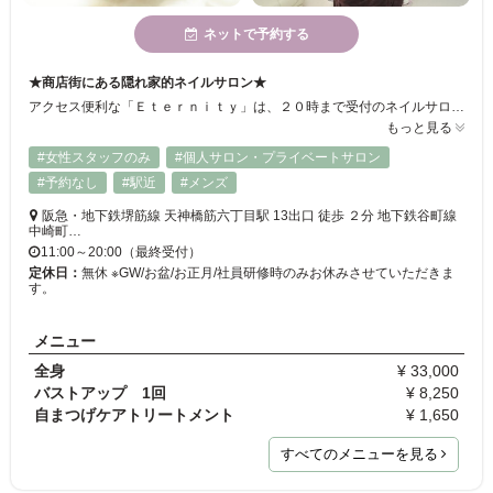
ネットで予約する
★商店街にある隠れ家的ネイルサロン★
アクセス便利な「Ｅｔｅｒｎｉｔｙ」は、２０時まで受付のネイルサロン！！仕事帰りでも楽に通えます☆白が基調の店内は、大きなシャンデリアが光るゴージャスな空間♪日常から離れて、ゆったりリラックスできますよ◎ぜひ、ご来店下さい♪
もっと見る
#女性スタッフのみ
#個人サロン・プライベートサロン
#予約なし
#駅近
#メンズ
阪急・地下鉄堺筋線 天神橋筋六丁目駅 13出口 徒歩 ２分 地下鉄谷町線
中崎町…
11:00～20:00（最終受付）
定休日：
無休 ※GW/お盆/お正月/社員研修時のみお休みさせていただきま
す。
メニュー
全身
¥ 33,000
バストアップ 1回
¥ 8,250
自まつげケアトリートメント
¥ 1,650
すべてのメニューを見る