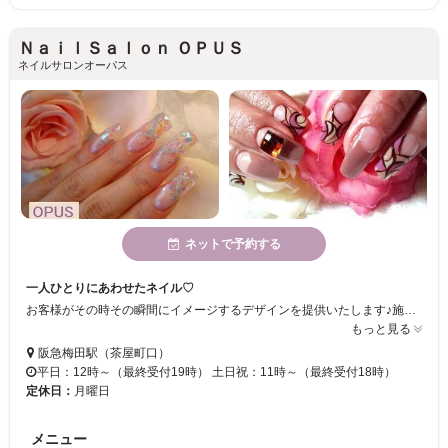
ＮａｉｌＳａｌｏｎ ＯＰＵＳ
ネイルサロンオーパス
ネットで予約する
一人ひとりにあわせたネイル♡
お客様がその時その瞬間にイメージするデザインを提供いたします♪施術が終わった後、幸せな気分になって頂ければ幸いです♡皆様にとって、【OPUS】がライフワークに一部や安らぎの空間になれればと思っております☆ミ
もっと見る
阪急梅田駅（茶屋町口）
平日：12時～（最終受付19時） 土日祝：11時～（最終受付18時）
定休日：
月曜日
メニュー