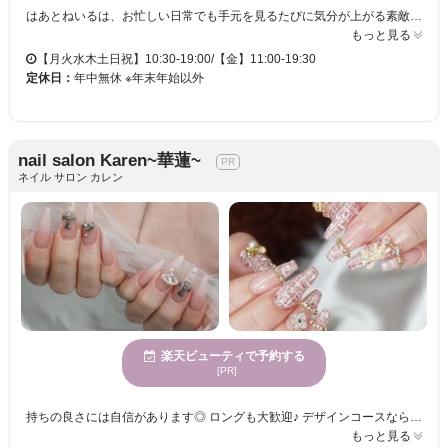
はあとねいるは、お忙しい日常でも手元を見るたびに気分が上がる素敵なネイルを提供しています。豊富なデザインやカラー変更が自由に選べるので、お気に入りのスタイルがきっと見つかります。新規のお客様や1ヶ月以内のリピートでオフ代がずっと無料なため、安心して通い続けることができます。 当サロンは、特別な日だけでなく日常も楽しめるネイルを提供し、日々の生活に小さな幸せを運びます。料金が明確な定額制なので、毎月のネイルも安心です。多様なデザインサンプルからシンプルからトレンドまで選べて、季節やイベントに合わせたネイルにぴったりです。駅近の好立地にあるため、お仕事やショッピングの合間にも立ち寄りやすく、高技術かつスピーディーな施術で忙しい方にも最適です。上質なネイル体験をぜひ感じてください。
もっと見る
【月火水木土日祝】10:30-19:00/【金】11:00-19:30
定休日：
年中無休 ※年末年始以外
nail salon Karen~華蓮~
ネイル サロン カレン
楽天ビューティで予約する
[PR]
持ちの良さには自信があります◎ ロングも大歓迎♪ デザインコースならマグネットなどの 特殊ジェルが無料で使い放題＼（＾o＾）／ どんな方でも持ちが良くしっかり最低1ヶ月は 問題なく付いて帰って来てくれていますので お悩みや修正して欲しいことは 何でもご相談ください パーツの種類も豊富でカラーはお客様に合った お気に入りのオリジナルカラーも作れます。 他には置いていない特殊材料も数多く入れていますので 是非、何でもご相談下さい 電子タバコでしたら喫煙OK！
もっと見る