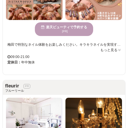
楽天ビューティで予約する
[PR]
梅田で特別なネイル体験をお楽しみください。キラキラネイルを実現するための豊富なメニューが揃う当サロンでは、新規オープン記念の特別価格でご利用いただけます。どなたでも予約しやすく、忙しい日々の中でも気軽に立ち寄れます。カラー2色まで無料のサービスや、持ち込みデザイン、ニュアンス・ワンホン・韓国風のデザインが充実。大人気のマグネットネイルから、お仕事にぴったりのシンプルネイル、特別な日のためのブライダルネイルまで選び放題。初回および自店オフがずっと無料で、プチプライスだから何度も通えます。長さ出しも￥400～、アクセントのパーツは乗せ放題、この好機を見逃さないでください。皆さまのご来店を心よりお待ちしております。
もっと見る
09:00-21:00
定休日：
年中無休
fleurir
フルーリール