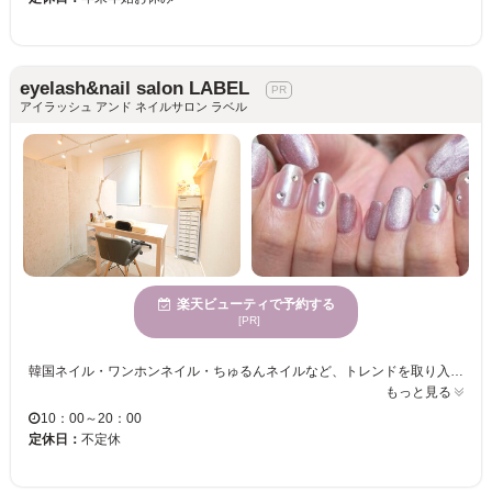
eyelash&nail salon LABEL
アイラッシュ アンド ネイルサロン ラベル
楽天ビューティで予約する
[PR]
韓国ネイル・ワンホンネイル・ちゅるんネイルなど、トレンドを取り入れた大人可愛いデザインが人気♪ オフィスネイルからイベント・推し活ネイルまで、お客様一人ひとりに合わせた理想のデザインをご提案します。 持ち込みデザインも大歓迎◎ デザインが決まっていない方やネイルが初めての方も、丁寧なカウンセリングとマンツーマン施術で安心してお任せいただけます。 店内1階にはカフェ、2階にはアイラッシュ・ネイル、3階にはエステを併設。 美容をトータルで楽しめる複合ビューティーサロンです。ネイルの前後にカフェでゆったり過ごすのもおすすめです♪ 《完全キャッシュレス対応》 ※現金でのお支払いはご利用いただけません。クレジットカード・各種キャッシュレス決済をご利用ください。
もっと見る
10：00～20：00
定休日：
不定休