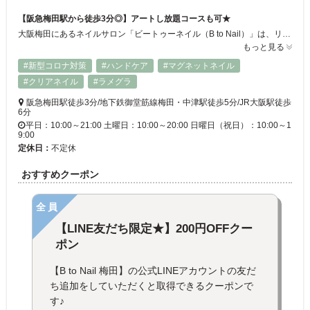
【阪急梅田駅から徒歩3分◎】アートし放題コースも可★
大阪梅田にあるネイルサロン「ビートゥーネイル（B to Nail）」は、リラックスできる空間で上質なネイルサービスを提供するサロンです。阪急梅田駅から徒歩3分に位置し、アクセスも良好。忙しい日常の中で、少しの時間を使って心地よく過ごすことができます★
もっと見る
#新型コロナ対策
#ハンドケア
#マグネットネイル
#クリアネイル
#ラメグラ
阪急梅田駅徒歩3分/地下鉄御堂筋線梅田・中津駅徒歩5分/JR大阪駅徒歩
6分
平日：10:00～21:00 土曜日：10:00～20:00 日曜日（祝日）：10:00～1
9:00
定休日：
不定休
おすすめクーポン
全員
【LINE友だち限定★】200円OFFクー
ポン
【B to Nail 梅田】の公式LINEアカウントの友だ
ち追加をしていただくと取得できるクーポンで
す♪