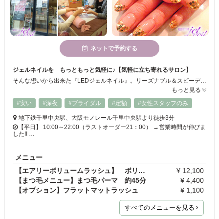
ネットで予約する
ジェルネイルを もっともっと気軽に♪【気軽に立ち寄れるサロン】
そんな想いから出来た『LEDジェルネイル』。リーズナブル＆スピーディがモットーの寄り道感覚で立ち寄って頂けるサロンです。魅力的で女性らしい手元を演出いたします。きっとお気に入りのデザインを見つけられるハズ★早くて安い！！爪にもやさしい『LEDジェルネイル』を是非お試し下さい。
もっと見る
#安い
#深夜
#ブライダル
#定額
#女性スタッフのみ
地下鉄千里中央駅、大阪モノレール千里中央駅より徒歩3分
【平日】 10:00～22:00（ラストオーダー21：00） →営業時間が伸びま
した!! …
メニュー
【エアリーボリュームラッシュ】 ボリューム 90分
¥ 12,100
【まつ毛メニュー】まつ毛パーマ 約45分
¥ 4,400
【オプション】フラットマットラッシュ
¥ 1,100
すべてのメニューを見る