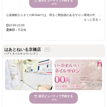
楽天ビューティで予約する
[PR]
心斎橋駅からすぐのM-Nailでは、明るく開放感のあるサロン環境の中、豊富なデザインの中から心に響くネイルをお楽しみいただけます。特に長さだしやスカルプならお任せください。お客様一人ひとりの個性を引き出すために、持ち込みデザインの対応も可能です。個室完備で、プライベートな空間での施術を受けたい方にもぴったり。お友達と一緒に来店し、ネイルを楽しむこともできます。さらに、ハンドとフットの同時施術も可能なため、時間を有効に使うことができ、多忙な方にも最適です。お直し期間を10日間設けているため、安心してご利用いただけるのも魅力の一つです。幅広い年齢の方々に愛されている当サロンで、自分だけの特別な時間をお過ごしください。
もっと見る
10:00-22:00
定休日：
不定休
はあとねいる京橋店
ハアトネイルキョウバシテン
楽天ビューティで予約する
[PR]