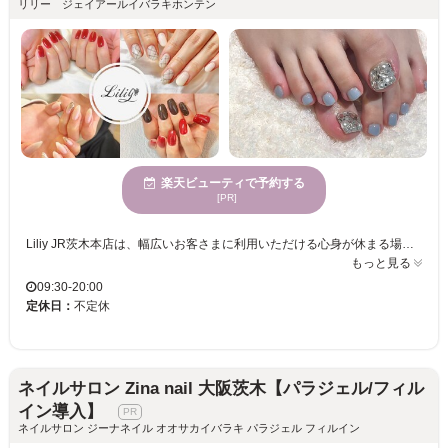
リリー ジェイアールイバラキホンテン
楽天ビューティで予約する
[PR]
Liliy JR茨木本店は、幅広いお客さまに利用いただける心身が休まる場所です。当店では、豊富なデザイン提案を行い、お客様一人一人の個性を引き出すことを目指しています。静かで穏やかな時間を過ごすことができる環境で、年齢を問わず様々な方に喜んでいただけるサービスを提供しています。プライベートサロンならではの個室完備で、周りを気にせず自由に過ごせる空間を提供。特に、デザインの幅広さには自信を持っており、トレンドを押さえつつ個性を大切にしたスタイルを実現いたします。日常の喧騒を忘れ、リフレッシュしながら理想のネイルを叶える場として、皆様のご来店を心よりお待ちしております。
もっと見る
09:30-20:00
定休日：
不定休
ネイルサロン Zina nail 大阪茨木【パラジェル/フィル
イン導入】
ネイルサロン ジーナネイル オオサカイバラキ パラジェル フィルイン