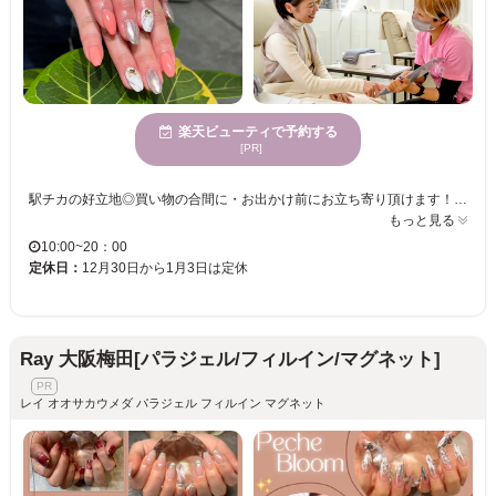
楽天ビューティで予約する
[PR]
駅チカの好立地◎買い物の合間に・お出かけ前にお立ち寄り頂けます！ 初めての方でも安心して体験できるメニューをご用意◎ お客様のプライバシーを重視した極上のプライベート空間☆ 確かな技術でお客様に合った指先に仕上げます☆理想の仕上がりを長く楽しみましょう☆ 330種類のデザインの中からお好きなデザインを選び、カラーを選ぶシステムです。ネイル初心者の方でもご希望にあったデザインをご提案いたしますので、ご安心ください☆
もっと見る
10:00~20：00
定休日：
12月30日から1月3日は定休
Ray 大阪梅田[パラジェル/フィルイン/マグネット]
レイ オオサカウメダ パラジェル フィルイン マグネット