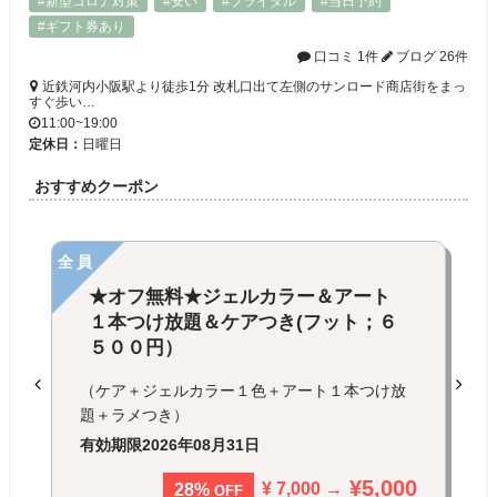
#新型コロナ対策
#安い
#ブライダル
#当日予約
#ギフト券あり
口コミ 1件
ブログ 26件
近鉄河内小阪駅より徒歩1分 改札口出て左側のサンロード商店街をまっ
すぐ歩い…
11:00~19:00
定休日：
日曜日
おすすめクーポン
全員
★オフ無料★ジェルカラー＆アート
１本つけ放題＆ケアつき(フット；６
５００円）
（ケア＋ジェルカラー１色＋アート１本つけ放
題＋ラメつき）
有効期限
2026年08月31日
¥5,000
¥ 7,000 →
28%
OFF