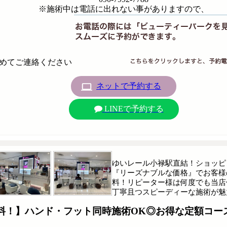
※施術中は電話に出れない事がありますので、
めてご連絡ください
ネットで予約する
LINEで予約する
ゆいレール小禄駅直結！ショッピ
『リーズナブルな価格』でお客様
料！リピーター様は何度でも当店
丁寧且つスピーディーな施術が魅
料！】ハンド・フット同時施術OK◎お得な定額コー