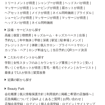
トリートメントが得意
シャンプーが得意
ヘッドスパが得意
マッサージが得意
シェービングが得意
眉カットが得意
ヘアセットが得意
メイクが得意
ネイル同時施術
ブライダル
シェービングが得意
マッサージが得意
マッサージが得意
ヘッドスパが得意
ネイル同時施術
設備・サービスから探す
高級
個室
喫煙席
キッズルーム・キッズスペース
出張
予約なし
年中無休
早朝
深夜
駅近
駐車場
メンズ
クレジットカード
体験
個人サロン・プライベートサロン
カップル・ペア
ロング料金なし
当日予約
QRコード決済
こだわりポイントから探す
学割
女性スタッフのみ
カウンセリング重視
ベテラン
安い
早い
くせ毛カットが得意
育毛・発毛
イケメン
カラーリスト
最後まで1人が担当
髪質改善
近隣の駅から探す
Beauty Park
会社概要
個人情報保護方針
利用規約
掲載ご希望の店舗様へ
広告掲載について
Q&A よくあるご質問
お問い合わせ
店舗会員登録・ログイン
個人会員登録・ログイン
サイトマップ