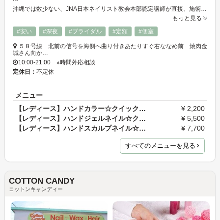
沖縄では数少ない、JNA日本ネイリスト教会本部認定講師が直接、施術や、指導をするサロン、スクールです。当店では、自爪をなるべく傷めずに続けていけるように配慮をした施術の仕方を行っています。また、ジェルやスカルプには本格的なウォーターケアと保湿がサービスでついてきますので、自爪を大事にしながらネイルを続けたい方におすすめです。初めての方も、色々なサロンに行ってみた方も、ぜひ一度お試しください。
もっと見る
#安い
#深夜
#ブライダル
#定額
#個室
５８号線 北前の信号を海側へ曲り付きあたりすぐ右ななめ前 焼肉金
城さん向か…
10:00-21:00 ※時間外応相談
定休日：
不定休
メニュー
【レディース】ハンドカラー☆クイックコース \2200
¥ 2,200
【レディース】ハンドジェルネイル☆クリアコース 10…
¥ 5,500
【レディース】ハンドスカルプネイル☆クリア・ナチュ…
¥ 7,700
すべてのメニューを見る
COTTON CANDY
コットンキャンディー