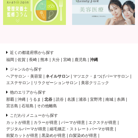
近くの都道府県から探す
福岡
佐賀
長崎
熊本
大分
宮崎
鹿児島
沖縄
ジャンルから探す
ヘアサロン・美容室
ネイルサロン
マツエク・まつげパーマサロン
エステサロン
リラクゼーションサロン
美容クリニック
他のエリアから探す
那覇
沖縄
うるま
北谷
読谷
名護
浦添
宜野湾
南城
糸満
宮古島
石垣島
その他離島
こだわりメニューから探す
カットが得意
カラーが得意
パーマが得意
エクステが得意
デジタルパーマが得意
縮毛矯正・ストレートパーマが得意
前髪カットが得意
黒染めが得意
白髪染めが得意