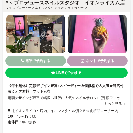
Y's プロデュースネイルスタジオ イオンライカム店
ワイズプロデュースネイルスタジオイオンライカムテン
電話で予約する
ネットで予約する
LINEで予約する
《年中無休》定額デザイン豊富♪スピーディー＆低価格で大人気★当店付
替えオフ無料！フットも◎
定額デザインが豊富で幅広い世代に人気のネイルサロン♪【定額ワンカラー2,900円～】料金が分かりやすいので初めての方でも安心◎スピーディーな施術で綺麗な仕上がりに！長さだしやジェルのお直しもご対応可能なので、指先を美しくキープできます♪リピーター様は何度でも当店付替えオフ無料◇定期的にネイルチェンジしたい方にぴったりです！《中頭郡北中城村》
もっと見る
【イオンライカム店内】イオンスタイル側２Ｆ☆化粧品コーナー内
9：45～19：00
定休日：
年中無休