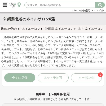
ジャンルを指定
：ネイル
沖縄県北谷のネイルサロン6選
BeautyPark
ネイルサロン
沖縄県 ネイルサロン
北谷 ネイルサロン
【沖縄県北谷でおすすめの人気ネイルサロン】人気ランキングや口コミ・評判、クーポ
ン、こだわり条件から、北谷のネイルサロンがかんたんに検索・予約できます。クーポ
ンが豊富で、ワンカラー、やり放題、ケア、マツエク同時施術、オフのみ、スカルプ、
長さ出し、フット、定額など、北谷のネイルサロン自慢のメニューがお安く受けられま
す。「ワンカラーのオフィスネイルを、2,000円台の定額コースで安く続けたい」「今日
オフのみしたい」「深夜料金なしで、始発まで営業しているネイルサロンで、スカルプ
やり放題がしたい」「マツエク同時施術で、ネイルとマツエクを一気に済ませたい」な
ど、いまの気持ちにあった北谷のネイルサロンをご紹介します。
0
全ての店舗
ネット予約可
クーポン有
6件中 1〜6件を表示
表示順位は、掲載費用、情報量などから総合的に決定しています。