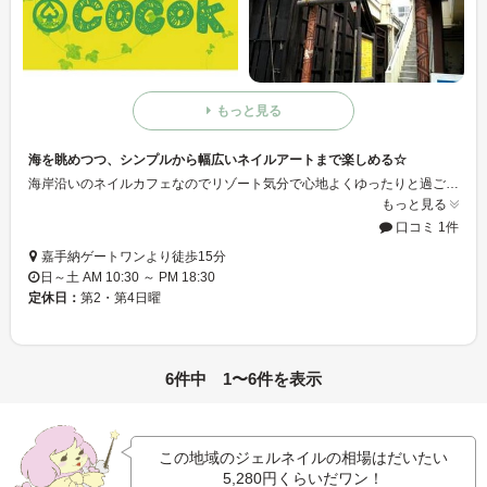
もっと見る
海を眺めつつ、シンプルから幅広いネイルアートまで楽しめる☆
海岸沿いのネイルカフェなのでリゾート気分で心地よくゆったりと過ごしながらネイルケアはもちろんのこと、歩き続けて疲労が溜まった足を美しく癒してくれるフットケアもあるので、アルコール類やソフトドリンクを飲みながらリラックスできます。
もっと見る
口コミ 1件
嘉手納ゲートワンより徒歩15分
日～土 AM 10:30 ～ PM 18:30
定休日：
第2・第4日曜
6件中 1〜6件を表示
この地域のジェルネイルの相場はだいたい
5,280円
くらいだワン！